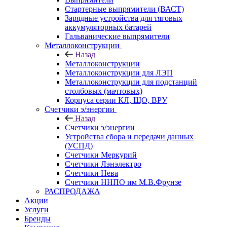
Стартерные выпрямители (ВАСТ)
Зарядные устройства для тяговых
аккумуляторных батарей
Гальванические выпрямители
Металлоконструкции
Назад
Металлоконструкции
Металлоконструкции для ЛЭП
Металлоконструкции для подстанций
столбовых (мачтовых)
Корпуса серии КЛ, ЩО, ВРУ
Счетчики э/энергии
Назад
Счетчики э/энергии
Устройства сбора и передачи данных
(УСПД)
Счетчики Меркурий
Счетчики Лэнэлектро
Счетчики Нева
Счетчики ННПО им М.В.Фрунзе
РАСПРОДАЖА
Акции
Услуги
Бренды