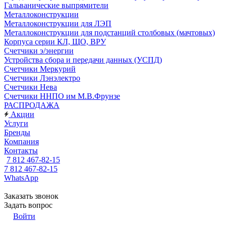
Гальванические выпрямители
Металлоконструкции
Металлоконструкции для ЛЭП
Металлоконструкции для подстанций столбовых (мачтовых)
Корпуса серии КЛ, ЩО, ВРУ
Счетчики э/энергии
Устройства сбора и передачи данных (УСПД)
Счетчики Меркурий
Счетчики Лэнэлектро
Счетчики Нева
Счетчики ННПО им М.В.Фрунзе
РАСПРОДАЖА
Акции
Услуги
Бренды
Компания
Контакты
7 812 467-82-15
7 812 467-82-15
WhatsApp
Заказать звонок
Задать вопрос
Войти