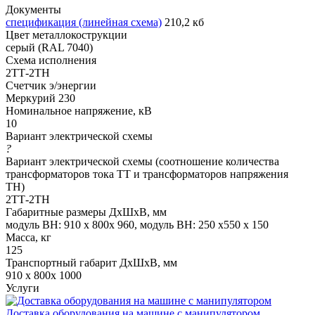
Документы
спецификация (линейная схема)
210,2 кб
Цвет металлокострукции
серый (RAL 7040)
Схема исполнения
2ТТ-2ТН
Счетчик э/энергии
Меркурий 230
Номинальное напряжение, кВ
10
Вариант электрической схемы
?
Вариант электрической схемы (соотношение количества
трансформаторов тока ТТ и трансформаторов напряжения
ТН)
2ТТ-2ТН
Габаритные размеры ДхШхВ, мм
модуль ВН: 910 х 800х 960, модуль ВН: 250 х550 х 150
Масса, кг
125
Транспортный габарит ДхШхВ, мм
910 х 800х 1000
Услуги
Доставка оборудования на машине с манипулятором