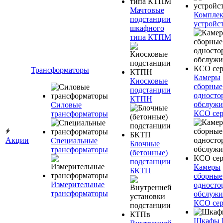
Мачтовые
Компле
подстанции
устройс
шкафного
типа КТПМ
Трансформаторы
Камеры
Киосковые
сборные
подстанции
односто
КТПН
обслужи
Силовые
КСО сер
трансформаторы
Акции
Специальные
Блочные
трансформаторы
(бетонные)
подстанции
Камеры
БКТП
сборные
Измерительные
односто
трансформаторы
обслужи
КСО сер
Шкафы