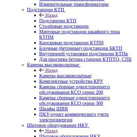
Измерительные трансформаторы
Подстанции КТП
Назад
Подстанции КТП
Столбовые подстанции
Мачтовые подстанции шкафного типа
КТПМ
Киосковые подстанции КТПН
Блочные (бетонные) подстанции БКТП
Внутренней установки подстанции КТПв
Для прогрева бетона станции КТПТО, СПБ
Камеры высоковольтные
Назад
Камеры высоковольтные
Комплектные устройства КРУ
Камеры сборные одностороннего
обслуживания КСО серии 200
Камеры сборные одностороннего
обслуживания КСО серии 300
Шкафы ШВВ
ПКУ-пункт коммерческого учета
электроэнергии
Щитовое оборудование НКУ
Назад
Щитовое оборудование НКУ