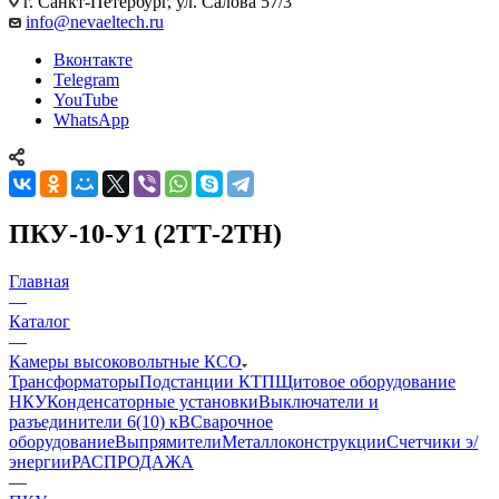
г. Санкт-Петербург, ул. Салова 57/3
info@nevaeltech.ru
Вконтакте
Telegram
YouTube
WhatsApp
ПКУ-10-У1 (2ТТ-2ТН)
Главная
—
Каталог
—
Камеры высоковольтные КСО
Трансформаторы
Подстанции КТП
Щитовое оборудование
НКУ
Конденсаторные установки
Выключатели и
разъединители 6(10) кВ
Сварочное
оборудование
Выпрямители
Металлоконструкции
Счетчики э/
энергии
РАСПРОДАЖА
—