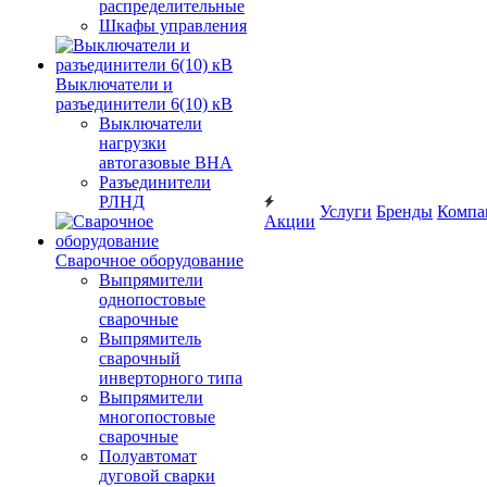
распределительные
Шкафы управления
Выключатели и
разъединители 6(10) кВ
Выключатели
нагрузки
автогазовые ВНА
Разъединители
РЛНД
Услуги
Бренды
Компа
Акции
Сварочное оборудование
Выпрямители
однопостовые
сварочные
Выпрямитель
сварочный
инверторного типа
Выпрямители
многопостовые
сварочные
Полуавтомат
дуговой сварки