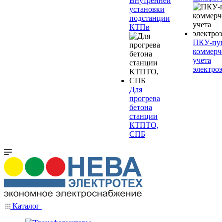
Внутренней
установки
подстанции
КТПв
ПКУ-пу
коммерч
учета
электро
Для
прогрева
бетона
станции
КТПТО,
СПБ
Каталог