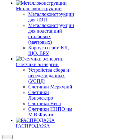
Металлоконструкции
Металлоконструкции
для ЛЭП
Металлоконструкции
для подстанций
столбовых
(мачтовых)
Корпуса серии КЛ,
ЩО, ВРУ
Счетчики э/энергии
Устройства сбора и
передачи данных
(УСПД)
Счетчики Меркурий
Счетчики
Лэнэлектро
Счетчики Нева
Счетчики ННПО им
М.В.Фрунзе
РАСПРОДАЖА