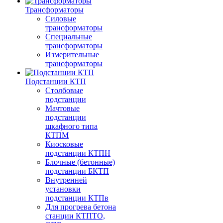
Трансформаторы
Силовые
трансформаторы
Специальные
трансформаторы
Измерительные
трансформаторы
Подстанции КТП
Столбовые
подстанции
Мачтовые
подстанции
шкафного типа
КТПМ
Киосковые
подстанции КТПН
Блочные (бетонные)
подстанции БКТП
Внутренней
установки
подстанции КТПв
Для прогрева бетона
станции КТПТО,