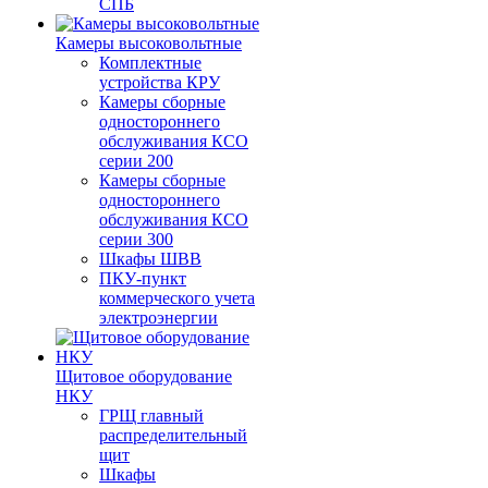
СПБ
Камеры высоковольтные
Комплектные
устройства КРУ
Камеры сборные
одностороннего
обслуживания КСО
серии 200
Камеры сборные
одностороннего
обслуживания КСО
серии 300
Шкафы ШВВ
ПКУ-пункт
коммерческого учета
электроэнергии
Щитовое оборудование
НКУ
ГРЩ главный
распределительный
щит
Шкафы