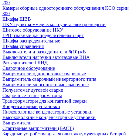
200
Камеры сборные одностороннего обслуживания КСО серии
300
Шкафы ШВВ
ПКУ-пункт коммерческого учета электроэнергии
Щитовое оборудование НКУ
ГРЩ главный распределительный щит
Шкафы распределительные
Шкафы управления
Выключатели и разъединители 6(10) кВ
Выключатели нагрузки автогазовые ВНА
Разъединители РЛНД
Сварочное оборудование
Выпрямители однопостовые сварочные
Выпрямитель сварочный инверторного типа
Выпрямители многопостовые сварочные
Полуавтомат дуговой сварки
Сварочные трансформаторы
Трансформаторы для контактной сварки
Конденсаторные установки
Низковольтные конденсаторные установки
Высоковольтные конденсаторные установки
Выпрямители
Стартерные выпрямители (ВАСТ)
Зарядные устройства для тяговых аккумуляторных батарей