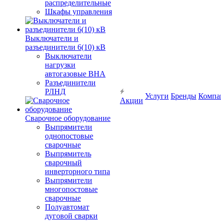
распределительные
Шкафы управления
Выключатели и
разъединители 6(10) кВ
Выключатели
нагрузки
автогазовые ВНА
Разъединители
РЛНД
Услуги
Бренды
Компа
Акции
Сварочное оборудование
Выпрямители
однопостовые
сварочные
Выпрямитель
сварочный
инверторного типа
Выпрямители
многопостовые
сварочные
Полуавтомат
дуговой сварки