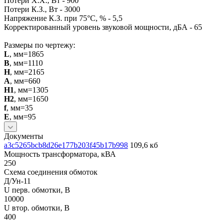
Потери Х.Х., Вт - 900
Потери К.З., Вт - 3000
Напряжение К.З. при 75°С, % - 5,5
Корректированный уровень звуковой мощности, дБА - 65
Размеры по чертежу:
L
, мм=1865
B
, мм=1110
H
, мм=2165
A
, мм=660
H1
, мм=1305
H2
, мм=1650
f
, мм=35
E
, мм=95
Документы
a3c5265bcb8d26e177b203f45b17b998
109,6 кб
Мощность трансформатора, кВА
250
Схема соединения обмоток
Д/Ун-11
U перв. обмотки, В
10000
U втор. обмотки, В
400