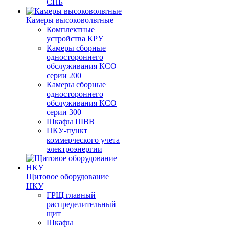
СПБ
Камеры высоковольтные
Комплектные
устройства КРУ
Камеры сборные
одностороннего
обслуживания КСО
серии 200
Камеры сборные
одностороннего
обслуживания КСО
серии 300
Шкафы ШВВ
ПКУ-пункт
коммерческого учета
электроэнергии
Щитовое оборудование
НКУ
ГРЩ главный
распределительный
щит
Шкафы