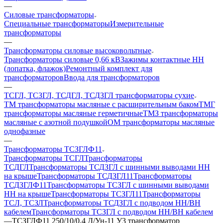
—
Силовые трансформаторы
Специальные трансформаторы
Измерительные
трансформаторы
—
Трансформаторы силовые высоковольтные
Трансформаторы силовые 0,66 кВ
Зажимы контактные НН
(лопатка, флажок)
Ремонтный комплект для
трансформаторов
Ввода для трансформаторов
—
ТСГЛ, ТСЗГЛ, ТСДГЛ, ТСДЗГЛ трансформаторы сухие
ТМ трансформаторы масляные с расширительным баком
ТМГ
трансформаторы масляные герметичные
ТМЗ трансформаторы
масляные с азотной подушкой
ОМ трансформаторы масляные
однофазные
—
Трансформаторы ТСЗГЛФ11
Трансформаторы ТСГЛ
Трансформаторы
ТСДГЛ
Трансформаторы ТСДЗГЛ с шинными выводами НН
на крыше
Трансформаторы ТСДЗГЛ11
Трансформаторы
ТСДЗГЛФ11
Трансформаторы ТСЗГЛ с шинными выводами
НН на крыше
Трансформаторы ТСЗГЛ11
Трансформаторы
ТСЛ, ТСЗЛ
Трансформаторы ТСДЗГЛ с подводом НН/ВН
кабелем
Трансформаторы ТСЗГЛ с подводом НН/ВН кабелем
—
ТСЗГЛФ11 250/10/0,4 Д/Ун-11 У3 трансформатор