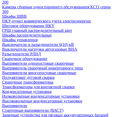
200
Камеры сборные одностороннего обслуживания КСО серии
300
Шкафы ШВВ
ПКУ-пункт коммерческого учета электроэнергии
Щитовое оборудование НКУ
ГРЩ главный распределительный щит
Шкафы распределительные
Шкафы управления
Выключатели и разъединители 6(10) кВ
Выключатели нагрузки автогазовые ВНА
Разъединители РЛНД
Сварочное оборудование
Выпрямители однопостовые сварочные
Выпрямитель сварочный инверторного типа
Выпрямители многопостовые сварочные
Полуавтомат дуговой сварки
Сварочные трансформаторы
Трансформаторы для контактной сварки
Конденсаторные установки
Низковольтные конденсаторные установки
Высоковольтные конденсаторные установки
Выпрямители
Стартерные выпрямители (ВАСТ)
Зарядные устройства для тяговых аккумуляторных батарей