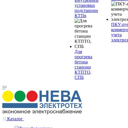
Внутренней
установки
подстанции
КТПв
ПКУ-пу
коммерч
учета
электро
Для
прогрева
бетона
станции
КТПТО,
СПБ
Каталог