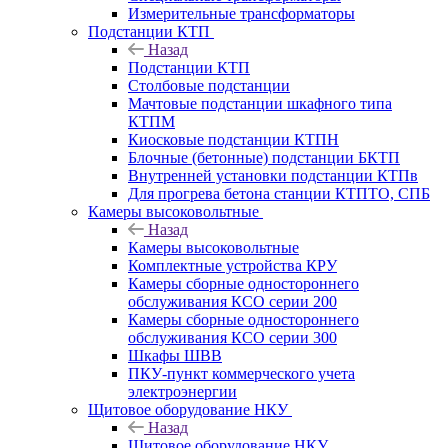
Измерительные трансформаторы
Подстанции КТП
Назад
Подстанции КТП
Столбовые подстанции
Мачтовые подстанции шкафного типа
КТПМ
Киосковые подстанции КТПН
Блочные (бетонные) подстанции БКТП
Внутренней установки подстанции КТПв
Для прогрева бетона станции КТПТО, СПБ
Камеры высоковольтные
Назад
Камеры высоковольтные
Комплектные устройства КРУ
Камеры сборные одностороннего
обслуживания КСО серии 200
Камеры сборные одностороннего
обслуживания КСО серии 300
Шкафы ШВВ
ПКУ-пункт коммерческого учета
электроэнергии
Щитовое оборудование НКУ
Назад
Щитовое оборудование НКУ