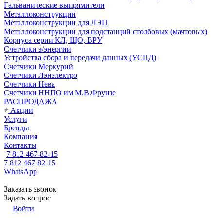
Гальванические выпрямители
Металлоконструкции
Металлоконструкции для ЛЭП
Металлоконструкции для подстанций столбовых (мачтовых)
Корпуса серии КЛ, ЩО, ВРУ
Счетчики э/энергии
Устройства сбора и передачи данных (УСПД)
Счетчики Меркурий
Счетчики Лэнэлектро
Счетчики Нева
Счетчики ННПО им М.В.Фрунзе
РАСПРОДАЖА
Акции
Услуги
Бренды
Компания
Контакты
7 812 467-82-15
7 812 467-82-15
WhatsApp
Заказать звонок
Задать вопрос
Войти