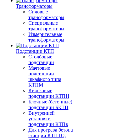
Трансформаторы
Силовые
трансформаторы
Специальные
трансформаторы
Измерительные
трансформаторы
Подстанции КТП
Столбовые
подстанции
Мачтовые
подстанции
шкафного типа
КТПМ
Киосковые
подстанции КТПН
Блочные (бетонные)
подстанции БКТП
Внутренней
установки
подстанции КТПв
Для прогрева бетона
станции КТПТО,