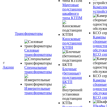
Мачтовые
Компле
подстанции
устройс
шкафного
типа КТПМ
Трансформаторы
Камеры
Киосковые
сборные
подстанции
односто
КТПН
обслужи
Силовые
КСО сер
трансформаторы
Акции
Специальные
Блочные
трансформаторы
(бетонные)
подстанции
Камеры
БКТП
сборные
Измерительные
односто
трансформаторы
обслужи
КСО сер
Шкафы