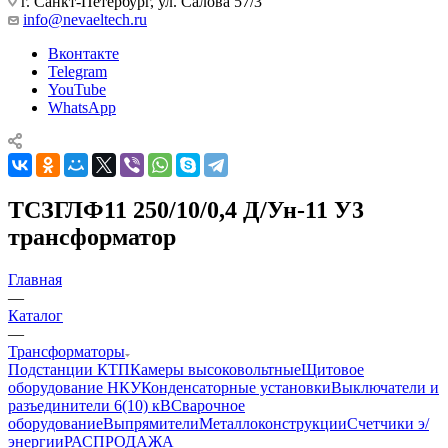
г. Санкт-Петербург, ул. Салова 57/3
info@nevaeltech.ru
Вконтакте
Telegram
YouTube
WhatsApp
ТСЗГЛФ11 250/10/0,4 Д/Ун-11 У3
трансформатор
Главная
—
Каталог
—
Трансформаторы
Подстанции КТП
Камеры высоковольтные
Щитовое
оборудование НКУ
Конденсаторные установки
Выключатели и
разъединители 6(10) кВ
Сварочное
оборудование
Выпрямители
Металлоконструкции
Счетчики э/
энергии
РАСПРОДАЖА