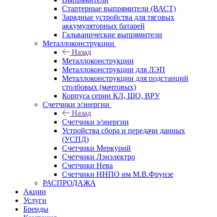
Стартерные выпрямители (ВАСТ)
Зарядные устройства для тяговых
аккумуляторных батарей
Гальванические выпрямители
Металлоконструкции
Назад
Металлоконструкции
Металлоконструкции для ЛЭП
Металлоконструкции для подстанций
столбовых (мачтовых)
Корпуса серии КЛ, ЩО, ВРУ
Счетчики э/энергии
Назад
Счетчики э/энергии
Устройства сбора и передачи данных
(УСПД)
Счетчики Меркурий
Счетчики Лэнэлектро
Счетчики Нева
Счетчики ННПО им М.В.Фрунзе
РАСПРОДАЖА
Акции
Услуги
Бренды