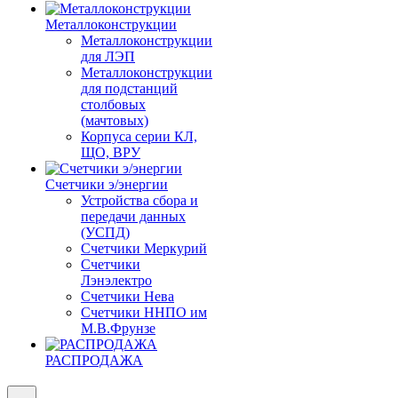
Металлоконструкции
Металлоконструкции
для ЛЭП
Металлоконструкции
для подстанций
столбовых
(мачтовых)
Корпуса серии КЛ,
ЩО, ВРУ
Счетчики э/энергии
Устройства сбора и
передачи данных
(УСПД)
Счетчики Меркурий
Счетчики
Лэнэлектро
Счетчики Нева
Счетчики ННПО им
М.В.Фрунзе
РАСПРОДАЖА