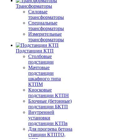
Трансформаторы
Силовые
трансформаторы
Специальные
трансформаторы
Измерительные
трансформаторы
Подстанции КТП
Столбовые
подстанции
Мачтовые
подстанции
шкафного типа
КТПМ
Киосковые
подстанции КТПН
Блочные (бетонные)
подстанции БКТП
Внутренней
установки
подстанции КТПв
Для прогрева бетона
станции КТПТО,