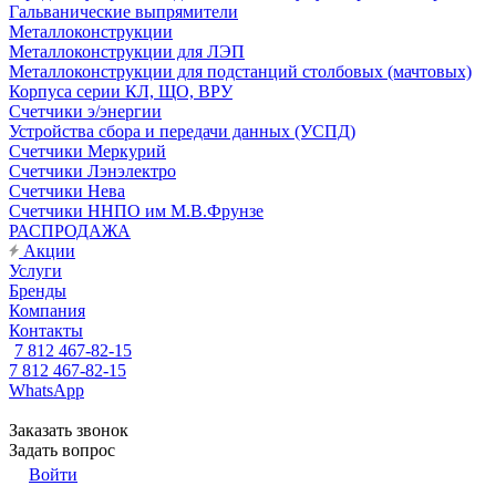
Гальванические выпрямители
Металлоконструкции
Металлоконструкции для ЛЭП
Металлоконструкции для подстанций столбовых (мачтовых)
Корпуса серии КЛ, ЩО, ВРУ
Счетчики э/энергии
Устройства сбора и передачи данных (УСПД)
Счетчики Меркурий
Счетчики Лэнэлектро
Счетчики Нева
Счетчики ННПО им М.В.Фрунзе
РАСПРОДАЖА
Акции
Услуги
Бренды
Компания
Контакты
7 812 467-82-15
7 812 467-82-15
WhatsApp
Заказать звонок
Задать вопрос
Войти