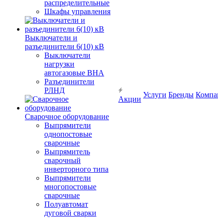
распределительные
Шкафы управления
Выключатели и
разъединители 6(10) кВ
Выключатели
нагрузки
автогазовые ВНА
Разъединители
РЛНД
Услуги
Бренды
Компа
Акции
Сварочное оборудование
Выпрямители
однопостовые
сварочные
Выпрямитель
сварочный
инверторного типа
Выпрямители
многопостовые
сварочные
Полуавтомат
дуговой сварки