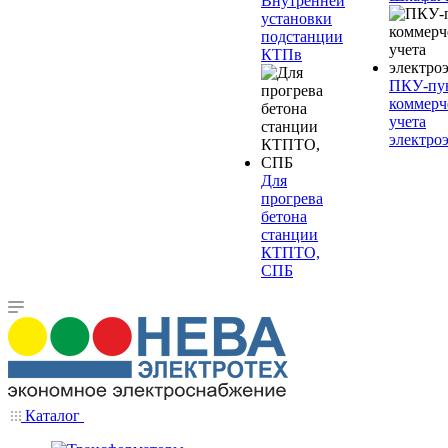
Внутренней
установки
подстанции
КТПв
ПКУ-пу
коммерч
учета
электро
Для
прогрева
бетона
станции
КТПТО,
СПБ
Каталог