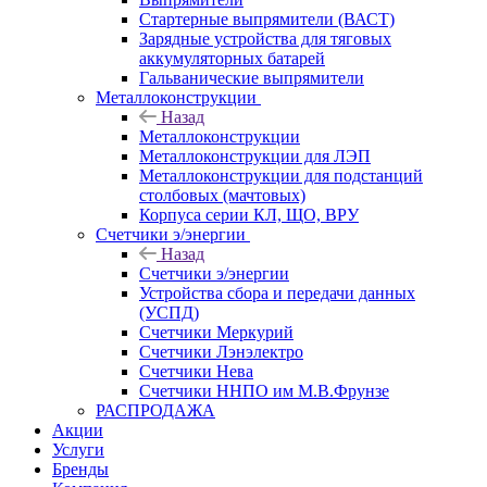
Стартерные выпрямители (ВАСТ)
Зарядные устройства для тяговых
аккумуляторных батарей
Гальванические выпрямители
Металлоконструкции
Назад
Металлоконструкции
Металлоконструкции для ЛЭП
Металлоконструкции для подстанций
столбовых (мачтовых)
Корпуса серии КЛ, ЩО, ВРУ
Счетчики э/энергии
Назад
Счетчики э/энергии
Устройства сбора и передачи данных
(УСПД)
Счетчики Меркурий
Счетчики Лэнэлектро
Счетчики Нева
Счетчики ННПО им М.В.Фрунзе
РАСПРОДАЖА
Акции
Услуги
Бренды