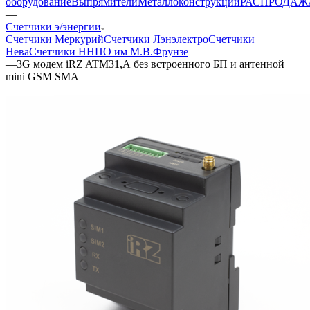
оборудование
Выпрямители
Металлоконструкции
РАСПРОДАЖ
—
Счетчики э/энергии
Счетчики Меркурий
Счетчики Лэнэлектро
Счетчики
Нева
Счетчики ННПО им М.В.Фрунзе
—
3G модем iRZ ATM31,А без встроенного БП и антенной
mini GSM SMA