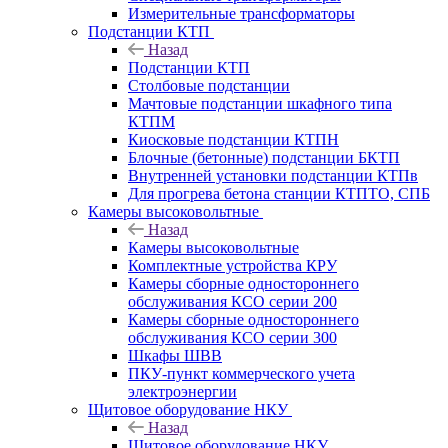
Измерительные трансформаторы
Подстанции КТП
Назад
Подстанции КТП
Столбовые подстанции
Мачтовые подстанции шкафного типа
КТПМ
Киосковые подстанции КТПН
Блочные (бетонные) подстанции БКТП
Внутренней установки подстанции КТПв
Для прогрева бетона станции КТПТО, СПБ
Камеры высоковольтные
Назад
Камеры высоковольтные
Комплектные устройства КРУ
Камеры сборные одностороннего
обслуживания КСО серии 200
Камеры сборные одностороннего
обслуживания КСО серии 300
Шкафы ШВВ
ПКУ-пункт коммерческого учета
электроэнергии
Щитовое оборудование НКУ
Назад
Щитовое оборудование НКУ