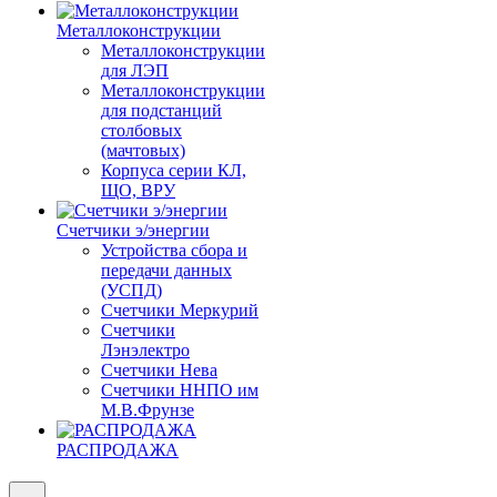
Металлоконструкции
Металлоконструкции
для ЛЭП
Металлоконструкции
для подстанций
столбовых
(мачтовых)
Корпуса серии КЛ,
ЩО, ВРУ
Счетчики э/энергии
Устройства сбора и
передачи данных
(УСПД)
Счетчики Меркурий
Счетчики
Лэнэлектро
Счетчики Нева
Счетчики ННПО им
М.В.Фрунзе
РАСПРОДАЖА