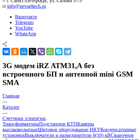
г. Санкт-Петербург, ул. Салова 57/3
info@nevaeltech.ru
Вконтакте
Telegram
YouTube
WhatsApp
3G модем iRZ ATM31,А без
встроенного БП и антенной mini GSM
SMA
Главная
—
Каталог
—
Счетчики э/энергии
Трансформаторы
Подстанции КТП
Камеры
высоковольтные
Щитовое оборудование НКУ
Конденсаторные
установки
Выключатели и разъединители 6(10) кВ
Сварочное