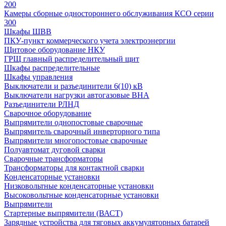
200
Камеры сборные одностороннего обслуживания КСО серии
300
Шкафы ШВВ
ПКУ-пункт коммерческого учета электроэнергии
Щитовое оборудование НКУ
ГРЩ главный распределительный щит
Шкафы распределительные
Шкафы управления
Выключатели и разъединители 6(10) кВ
Выключатели нагрузки автогазовые ВНА
Разъединители РЛНД
Сварочное оборудование
Выпрямители однопостовые сварочные
Выпрямитель сварочный инверторного типа
Выпрямители многопостовые сварочные
Полуавтомат дуговой сварки
Сварочные трансформаторы
Трансформаторы для контактной сварки
Конденсаторные установки
Низковольтные конденсаторные установки
Высоковольтные конденсаторные установки
Выпрямители
Стартерные выпрямители (ВАСТ)
Зарядные устройства для тяговых аккумуляторных батарей