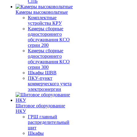
СПБ
Камеры высоковольтные
Комплектные
устройства КРУ
Камеры сборные
одностороннего
обслуживания КСО
серии 200
Камеры сборные
одностороннего
обслуживания КСО
серии 300
Шкафы ШВВ
ПКУ-пункт
коммерческого учета
электроэнергии
Щитовое оборудование
НКУ
ГРЩ главный
распределительный
щит
Шкафы