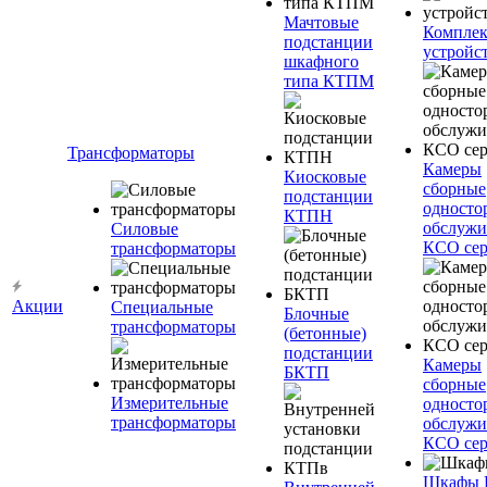
Мачтовые
Компле
подстанции
устройс
шкафного
типа КТПМ
Трансформаторы
Камеры
Киосковые
сборные
подстанции
односто
КТПН
обслужи
Силовые
КСО сер
трансформаторы
Акции
Специальные
Блочные
трансформаторы
(бетонные)
подстанции
Камеры
БКТП
сборные
Измерительные
односто
трансформаторы
обслужи
КСО сер
Шкафы