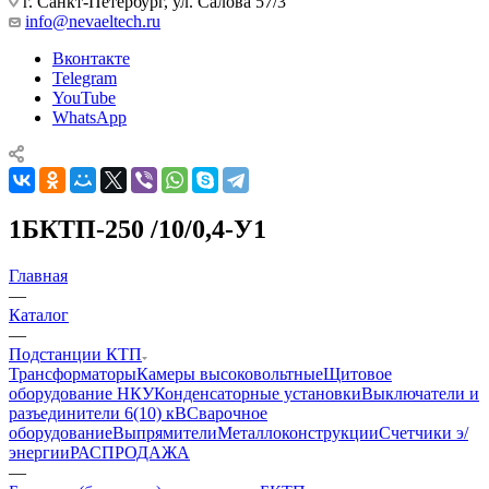
г. Санкт-Петербург, ул. Салова 57/3
info@nevaeltech.ru
Вконтакте
Telegram
YouTube
WhatsApp
1БКТП-250 /10/0,4-У1
Главная
—
Каталог
—
Подстанции КТП
Трансформаторы
Камеры высоковольтные
Щитовое
оборудование НКУ
Конденсаторные установки
Выключатели и
разъединители 6(10) кВ
Сварочное
оборудование
Выпрямители
Металлоконструкции
Счетчики э/
энергии
РАСПРОДАЖА
—