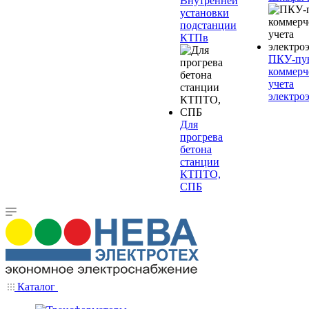
Внутренней
установки
подстанции
КТПв
ПКУ-пу
коммерч
учета
электро
Для
прогрева
бетона
станции
КТПТО,
СПБ
Каталог