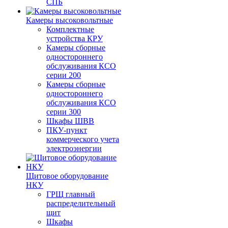
СПБ
Камеры высоковольтные
Комплектные
устройства КРУ
Камеры сборные
одностороннего
обслуживания КСО
серии 200
Камеры сборные
одностороннего
обслуживания КСО
серии 300
Шкафы ШВВ
ПКУ-пункт
коммерческого учета
электроэнергии
Щитовое оборудование
НКУ
ГРЩ главный
распределительный
щит
Шкафы