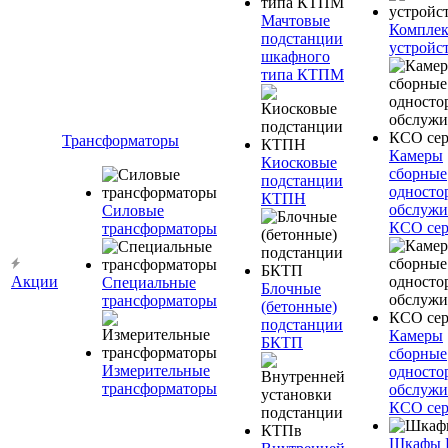
Мачтовые
Компле
подстанции
устройс
шкафного
типа КТПМ
Трансформаторы
Камеры
Киосковые
сборные
подстанции
односто
КТПН
обслужи
Силовые
КСО сер
трансформаторы
Акции
Специальные
Блочные
трансформаторы
(бетонные)
подстанции
Камеры
БКТП
сборные
Измерительные
односто
трансформаторы
обслужи
КСО сер
Шкафы