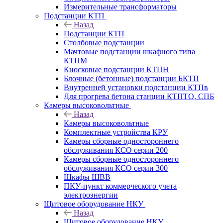
Измерительные трансформаторы
Подстанции КТП
Назад
Подстанции КТП
Столбовые подстанции
Мачтовые подстанции шкафного типа
КТПМ
Киосковые подстанции КТПН
Блочные (бетонные) подстанции БКТП
Внутренней установки подстанции КТПв
Для прогрева бетона станции КТПТО, СПБ
Камеры высоковольтные
Назад
Камеры высоковольтные
Комплектные устройства КРУ
Камеры сборные одностороннего
обслуживания КСО серии 200
Камеры сборные одностороннего
обслуживания КСО серии 300
Шкафы ШВВ
ПКУ-пункт коммерческого учета
электроэнергии
Щитовое оборудование НКУ
Назад
Щитовое оборудование НКУ