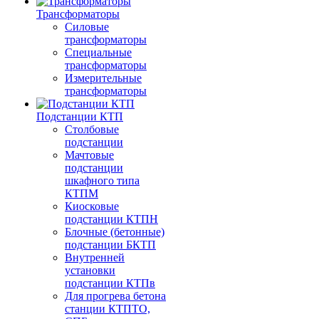
Трансформаторы
Силовые
трансформаторы
Специальные
трансформаторы
Измерительные
трансформаторы
Подстанции КТП
Столбовые
подстанции
Мачтовые
подстанции
шкафного типа
КТПМ
Киосковые
подстанции КТПН
Блочные (бетонные)
подстанции БКТП
Внутренней
установки
подстанции КТПв
Для прогрева бетона
станции КТПТО,