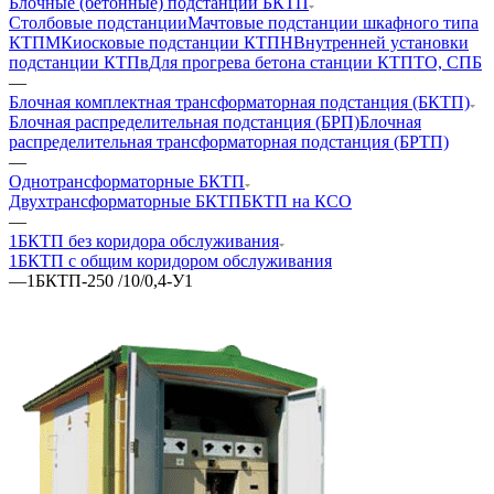
Блочные (бетонные) подстанции БКТП
Столбовые подстанции
Мачтовые подстанции шкафного типа
КТПМ
Киосковые подстанции КТПН
Внутренней установки
подстанции КТПв
Для прогрева бетона станции КТПТО, СПБ
—
Блочная комплектная трансформаторная подстанция (БКТП)
Блочная распределительная подстанция (БРП)
Блочная
распределительная трансформаторная подстанция (БРТП)
—
Однотрансформаторные БКТП
Двухтрансформаторные БКТП
БКТП на КСО
—
1БКТП без коридора обслуживания
1БКТП с общим коридором обслуживания
—
1БКТП-250 /10/0,4-У1