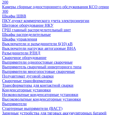
200
Камеры сборные одностороннего обслуживания КСО серии
300
Шкафы ШВВ
ПКУ-пункт коммерческого учета электроэнергии
Щитовое оборудование НКУ
ГРЩ главный распределительный щит
Шкафы распределительные
Шкафы управления
Выключатели и разъединители 6(10) кВ
Выключатели нагрузки автогазовые ВНА
Разъединители РЛНД
Сварочное оборудование
Выпрямители однопостовые сварочные
Выпрямитель сварочный инверторного типа
Выпрямители многопостовые сварочные
Полуавтомат дуговой сварки
Сварочные трансформаторы
Трансформаторы для контактной сварки
Конденсаторные установки
Низковольтные конденсаторные установки
Высоковольтные конденсаторные установки
Выпрямители
Стартерные выпрямители (ВАСТ)
Зарядные устройства для тяговых аккумуляторных батарей