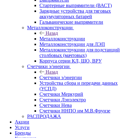
Стартерные выпрямители (ВАСТ)
Зарядные устройства для тяговых
аккумуляторных батарей
Гальванические выпрямители
Металлоконструкции
Назад
Металлоконструкции
Металлоконструкции для ЛЭП
Металлоконструкции для подстанций
столбовых (мачтовых)
Корпуса серии КЛ, ЩО, ВРУ
Счетчики э/энергии
Назад
Счетчики э/энергии
Устройства сбора и передачи данных
(УСПД)
Счетчики Меркурий
Счетчики Лэнэлектро
Счетчики Нева
Счетчики ННПО им М.В.Фрунзе
РАСПРОДАЖА
Акции
Услуги
Бренды