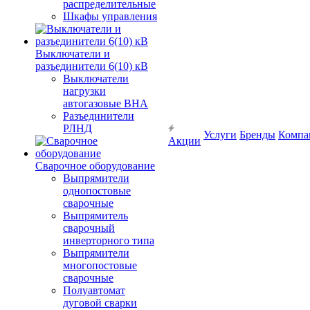
распределительные
Шкафы управления
Выключатели и
разъединители 6(10) кВ
Выключатели
нагрузки
автогазовые ВНА
Разъединители
РЛНД
Услуги
Бренды
Компа
Акции
Сварочное оборудование
Выпрямители
однопостовые
сварочные
Выпрямитель
сварочный
инверторного типа
Выпрямители
многопостовые
сварочные
Полуавтомат
дуговой сварки