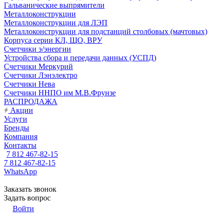
Гальванические выпрямители
Металлоконструкции
Металлоконструкции для ЛЭП
Металлоконструкции для подстанций столбовых (мачтовых)
Корпуса серии КЛ, ЩО, ВРУ
Счетчики э/энергии
Устройства сбора и передачи данных (УСПД)
Счетчики Меркурий
Счетчики Лэнэлектро
Счетчики Нева
Счетчики ННПО им М.В.Фрунзе
РАСПРОДАЖА
Акции
Услуги
Бренды
Компания
Контакты
7 812 467-82-15
7 812 467-82-15
WhatsApp
Заказать звонок
Задать вопрос
Войти