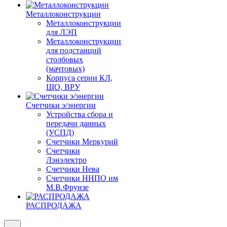
Металлоконструкции
Металлоконструкции
для ЛЭП
Металлоконструкции
для подстанций
столбовых
(мачтовых)
Корпуса серии КЛ,
ЩО, ВРУ
Счетчики э/энергии
Устройства сбора и
передачи данных
(УСПД)
Счетчики Меркурий
Счетчики
Лэнэлектро
Счетчики Нева
Счетчики ННПО им
М.В.Фрунзе
РАСПРОДАЖА