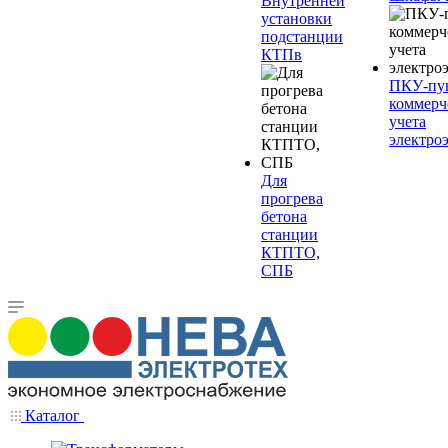
Внутренней
установки
подстанции
КТПв
ПКУ-пу
коммерч
учета
электро
Для
прогрева
бетона
станции
КТПТО,
СПБ
Каталог