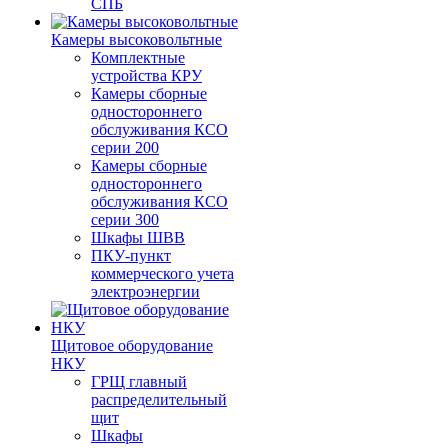
СПБ
Камеры высоковольтные
Комплектные
устройства КРУ
Камеры сборные
одностороннего
обслуживания КСО
серии 200
Камеры сборные
одностороннего
обслуживания КСО
серии 300
Шкафы ШВВ
ПКУ-пункт
коммерческого учета
электроэнергии
Щитовое оборудование
НКУ
ГРЩ главный
распределительный
щит
Шкафы