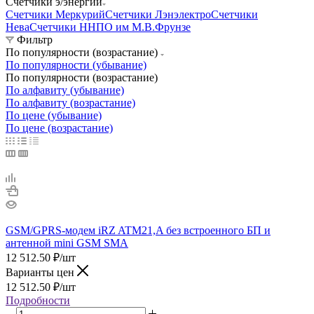
Счетчики э/энергии
Счетчики Меркурий
Счетчики Лэнэлектро
Счетчики
Нева
Счетчики ННПО им М.В.Фрунзе
Фильтр
По популярности (возрастание)
По популярности (убывание)
По популярности (возрастание)
По алфавиту (убывание)
По алфавиту (возрастание)
По цене (убывание)
По цене (возрастание)
GSM/GPRS-модем iRZ ATM21,A без встроенного БП и
антенной mini GSM SMA
12 512.50
₽
/шт
Варианты цен
12 512.50
₽
/шт
Подробности