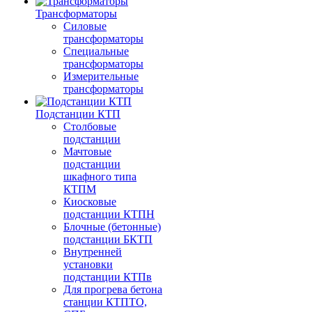
Трансформаторы
Силовые
трансформаторы
Специальные
трансформаторы
Измерительные
трансформаторы
Подстанции КТП
Столбовые
подстанции
Мачтовые
подстанции
шкафного типа
КТПМ
Киосковые
подстанции КТПН
Блочные (бетонные)
подстанции БКТП
Внутренней
установки
подстанции КТПв
Для прогрева бетона
станции КТПТО,