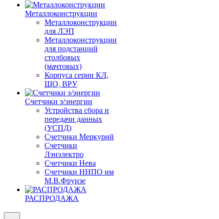
Металлоконструкции
Металлоконструкции
для ЛЭП
Металлоконструкции
для подстанций
столбовых
(мачтовых)
Корпуса серии КЛ,
ЩО, ВРУ
Счетчики э/энергии
Устройства сбора и
передачи данных
(УСПД)
Счетчики Меркурий
Счетчики
Лэнэлектро
Счетчики Нева
Счетчики ННПО им
М.В.Фрунзе
РАСПРОДАЖА