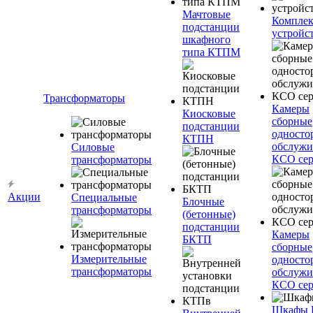
Мачтовые
Компле
подстанции
устройс
шкафного
типа КТПМ
Трансформаторы
Камеры
Киосковые
сборные
подстанции
односто
КТПН
обслужи
Силовые
КСО сер
трансформаторы
Акции
Специальные
Блочные
трансформаторы
(бетонные)
подстанции
Камеры
БКТП
сборные
Измерительные
односто
трансформаторы
обслужи
КСО сер
Шкафы