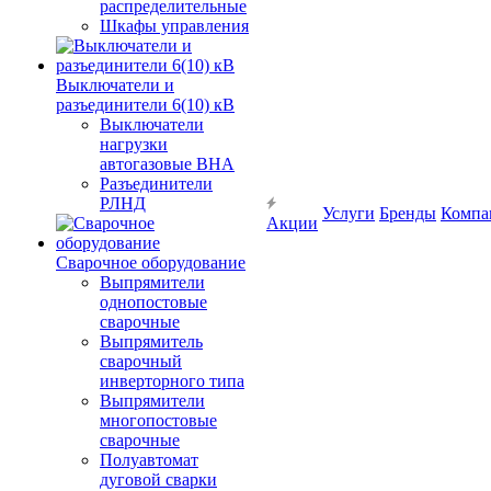
распределительные
Шкафы управления
Выключатели и
разъединители 6(10) кВ
Выключатели
нагрузки
автогазовые ВНА
Разъединители
РЛНД
Услуги
Бренды
Компа
Акции
Сварочное оборудование
Выпрямители
однопостовые
сварочные
Выпрямитель
сварочный
инверторного типа
Выпрямители
многопостовые
сварочные
Полуавтомат
дуговой сварки