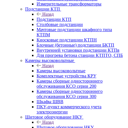
Измерительные трансформаторы
Подстанции КТП
Назад
Подстанции КТП
Столбовые подстанции
Мачтовые подстанции шкафного типа
КТПМ
Киосковые подстанции КТПН
Блочные (бетонные) подстанции БКТП
Внутренней установки подстанции КТПв
Для прогрева бетона станции КТПТО, СПБ
Камеры высоковольтные
Назад
Камеры высоковольтные
Комплектные устройства КРУ
Камеры сборные одностороннего
обслуживания КСО серии 200
Камеры сборные одностороннего
обслуживания КСО серии 300
Шкафы ШВВ
ПКУ-пункт коммерческого учета
электроэнергии
Щитовое оборудование НКУ
Назад
Щитовое оборудование НКУ