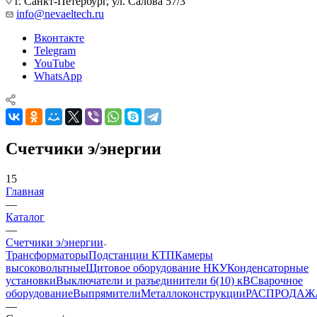
г. Санкт-Петербург, ул. Салова 57/3
info@nevaeltech.ru
Вконтакте
Telegram
YouTube
WhatsApp
Счетчики э/энергии
15
Главная
—
Каталог
—
Счетчики э/энергии
Трансформаторы
Подстанции КТП
Камеры
высоковольтные
Щитовое оборудование НКУ
Конденсаторные
установки
Выключатели и разъединители 6(10) кВ
Сварочное
оборудование
Выпрямители
Металлоконструкции
РАСПРОДАЖ
—