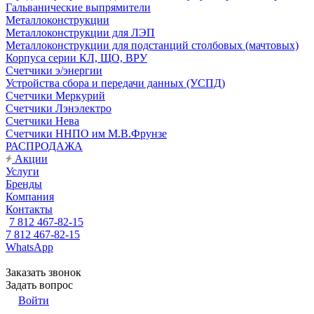
Гальванические выпрямители
Металлоконструкции
Металлоконструкции для ЛЭП
Металлоконструкции для подстанций столбовых (мачтовых)
Корпуса серии КЛ, ЩО, ВРУ
Счетчики э/энергии
Устройства сбора и передачи данных (УСПД)
Счетчики Меркурий
Счетчики Лэнэлектро
Счетчики Нева
Счетчики ННПО им М.В.Фрунзе
РАСПРОДАЖА
Акции
Услуги
Бренды
Компания
Контакты
7 812 467-82-15
7 812 467-82-15
WhatsApp
Заказать звонок
Задать вопрос
Войти