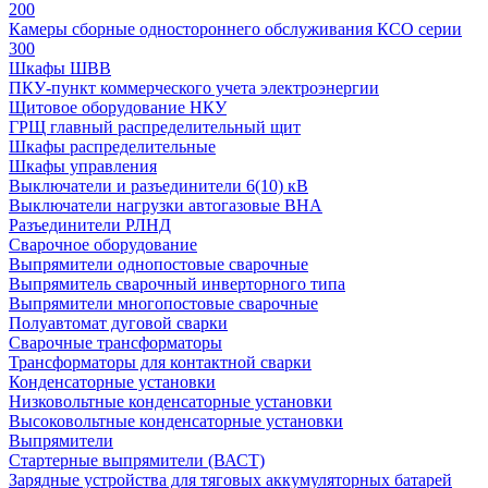
200
Камеры сборные одностороннего обслуживания КСО серии
300
Шкафы ШВВ
ПКУ-пункт коммерческого учета электроэнергии
Щитовое оборудование НКУ
ГРЩ главный распределительный щит
Шкафы распределительные
Шкафы управления
Выключатели и разъединители 6(10) кВ
Выключатели нагрузки автогазовые ВНА
Разъединители РЛНД
Сварочное оборудование
Выпрямители однопостовые сварочные
Выпрямитель сварочный инверторного типа
Выпрямители многопостовые сварочные
Полуавтомат дуговой сварки
Сварочные трансформаторы
Трансформаторы для контактной сварки
Конденсаторные установки
Низковольтные конденсаторные установки
Высоковольтные конденсаторные установки
Выпрямители
Стартерные выпрямители (ВАСТ)
Зарядные устройства для тяговых аккумуляторных батарей