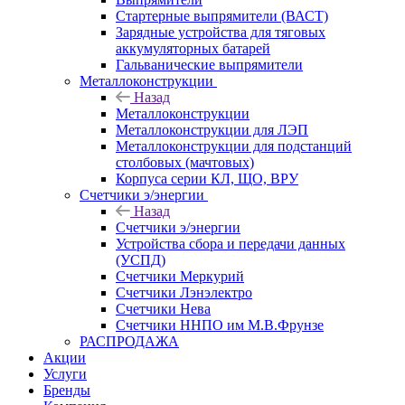
Стартерные выпрямители (ВАСТ)
Зарядные устройства для тяговых
аккумуляторных батарей
Гальванические выпрямители
Металлоконструкции
Назад
Металлоконструкции
Металлоконструкции для ЛЭП
Металлоконструкции для подстанций
столбовых (мачтовых)
Корпуса серии КЛ, ЩО, ВРУ
Счетчики э/энергии
Назад
Счетчики э/энергии
Устройства сбора и передачи данных
(УСПД)
Счетчики Меркурий
Счетчики Лэнэлектро
Счетчики Нева
Счетчики ННПО им М.В.Фрунзе
РАСПРОДАЖА
Акции
Услуги
Бренды