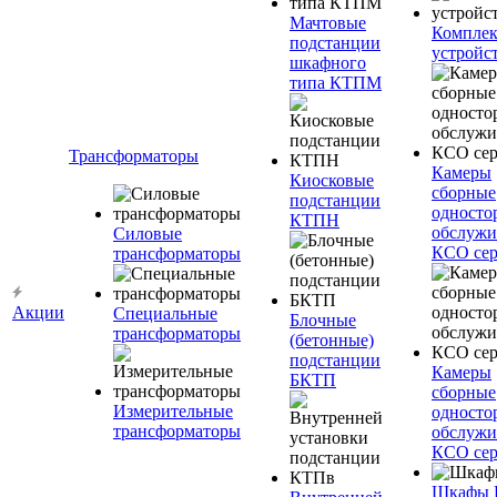
Мачтовые
Компле
подстанции
устройс
шкафного
типа КТПМ
Трансформаторы
Камеры
Киосковые
сборные
подстанции
односто
КТПН
обслужи
Силовые
КСО сер
трансформаторы
Акции
Специальные
Блочные
трансформаторы
(бетонные)
подстанции
Камеры
БКТП
сборные
Измерительные
односто
трансформаторы
обслужи
КСО сер
Шкафы