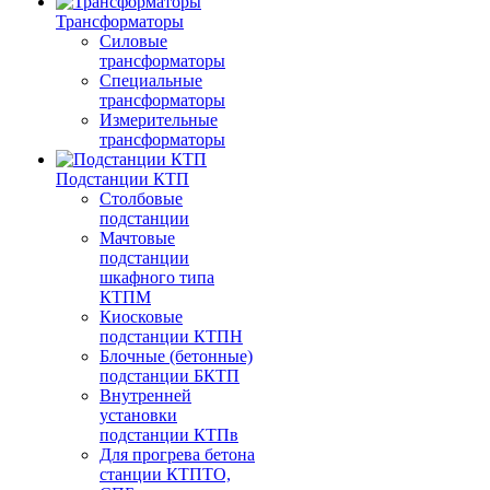
Трансформаторы
Силовые
трансформаторы
Специальные
трансформаторы
Измерительные
трансформаторы
Подстанции КТП
Столбовые
подстанции
Мачтовые
подстанции
шкафного типа
КТПМ
Киосковые
подстанции КТПН
Блочные (бетонные)
подстанции БКТП
Внутренней
установки
подстанции КТПв
Для прогрева бетона
станции КТПТО,