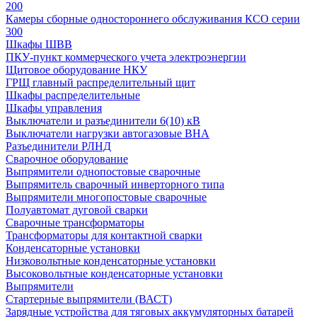
200
Камеры сборные одностороннего обслуживания КСО серии
300
Шкафы ШВВ
ПКУ-пункт коммерческого учета электроэнергии
Щитовое оборудование НКУ
ГРЩ главный распределительный щит
Шкафы распределительные
Шкафы управления
Выключатели и разъединители 6(10) кВ
Выключатели нагрузки автогазовые ВНА
Разъединители РЛНД
Сварочное оборудование
Выпрямители однопостовые сварочные
Выпрямитель сварочный инверторного типа
Выпрямители многопостовые сварочные
Полуавтомат дуговой сварки
Сварочные трансформаторы
Трансформаторы для контактной сварки
Конденсаторные установки
Низковольтные конденсаторные установки
Высоковольтные конденсаторные установки
Выпрямители
Стартерные выпрямители (ВАСТ)
Зарядные устройства для тяговых аккумуляторных батарей