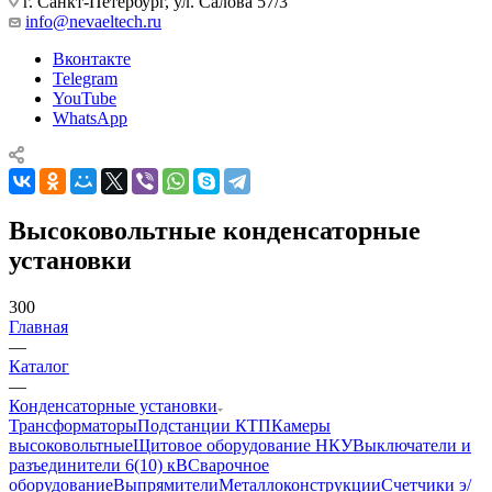
г. Санкт-Петербург, ул. Салова 57/3
info@nevaeltech.ru
Вконтакте
Telegram
YouTube
WhatsApp
Высоковольтные конденсаторные
установки
300
Главная
—
Каталог
—
Конденсаторные установки
Трансформаторы
Подстанции КТП
Камеры
высоковольтные
Щитовое оборудование НКУ
Выключатели и
разъединители 6(10) кВ
Сварочное
оборудование
Выпрямители
Металлоконструкции
Счетчики э/