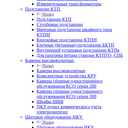
Измерительные трансформаторы
Подстанции КТП
Назад
Подстанции КТП
Столбовые подстанции
Мачтовые подстанции шкафного типа
КТПМ
Киосковые подстанции КТПН
Блочные (бетонные) подстанции БКТП
Внутренней установки подстанции КТПв
Для прогрева бетона станции КТПТО, СПБ
Камеры высоковольтные
Назад
Камеры высоковольтные
Комплектные устройства КРУ
Камеры сборные одностороннего
обслуживания КСО серии 200
Камеры сборные одностороннего
обслуживания КСО серии 300
Шкафы ШВВ
ПКУ-пункт коммерческого учета
электроэнергии
Щитовое оборудование НКУ
Назад
Щитовое оборудование НКУ