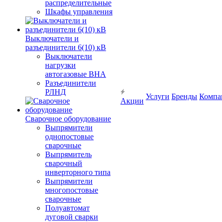
распределительные
Шкафы управления
Выключатели и
разъединители 6(10) кВ
Выключатели
нагрузки
автогазовые ВНА
Разъединители
РЛНД
Услуги
Бренды
Компа
Акции
Сварочное оборудование
Выпрямители
однопостовые
сварочные
Выпрямитель
сварочный
инверторного типа
Выпрямители
многопостовые
сварочные
Полуавтомат
дуговой сварки