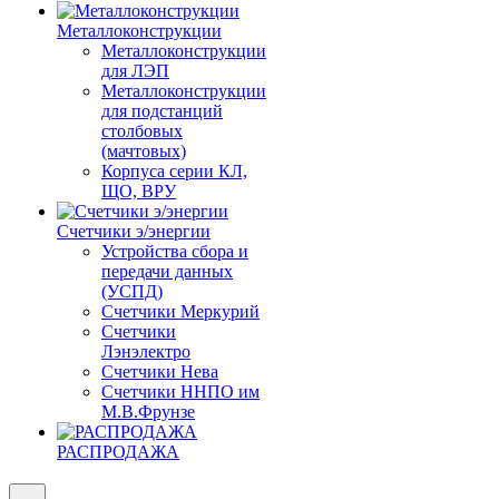
Металлоконструкции
Металлоконструкции
для ЛЭП
Металлоконструкции
для подстанций
столбовых
(мачтовых)
Корпуса серии КЛ,
ЩО, ВРУ
Счетчики э/энергии
Устройства сбора и
передачи данных
(УСПД)
Счетчики Меркурий
Счетчики
Лэнэлектро
Счетчики Нева
Счетчики ННПО им
М.В.Фрунзе
РАСПРОДАЖА