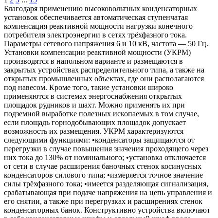
Благодаря применению высоковольтных конденсаторных
установок обеспечивается автоматическая ступенчатая
компенсация реактивной мощности нагрузки конечного
потребителя электроэнергии в сетях трёхфазного тока.
Параметры сетевого напряжения 6 и 10 кВ, частота — 50 Гц.
Установки компенсации реактивной мощности (УКРМ)
производятся в напольном варианте и размещаются в
закрытых устройствах распределительного типа, а также на
открытых промышленных объектах, где они располагаются
под навесом. Кроме того, такие установки широко
применяются в системах энергоснабжения открытых
площадок рудников и шахт. Можно применять их при
подземной выработке полезных ископаемых в том случае,
если площадь горнодобывающих площадок допускает
возможность их размещения. УКРМ характеризуются
следующими функциями: •конденсаторы защищаются от
перегрузки в случае повышения значения проходящего через
них тока до 130% от номинального; •установка отключается
от сети в случае расширения баночных стенок косинусных
конденсаторов силового типа; •измеряется точное значение
силы трёхфазного тока; •имеется разделяющая сигнализация,
срабатывающая при подаче напряжения на цепь управления и
его снятии, а также при перегрузках и расширениях стенок
конденсаторных банок. Конструктивно устройства включают