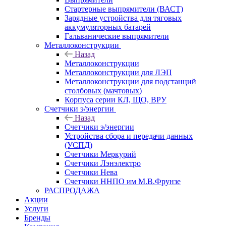
Стартерные выпрямители (ВАСТ)
Зарядные устройства для тяговых
аккумуляторных батарей
Гальванические выпрямители
Металлоконструкции
Назад
Металлоконструкции
Металлоконструкции для ЛЭП
Металлоконструкции для подстанций
столбовых (мачтовых)
Корпуса серии КЛ, ЩО, ВРУ
Счетчики э/энергии
Назад
Счетчики э/энергии
Устройства сбора и передачи данных
(УСПД)
Счетчики Меркурий
Счетчики Лэнэлектро
Счетчики Нева
Счетчики ННПО им М.В.Фрунзе
РАСПРОДАЖА
Акции
Услуги
Бренды