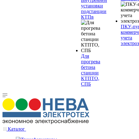
Внутренней
установки
подстанции
КТПв
ПКУ-пу
коммерч
учета
электро
Для
прогрева
бетона
станции
КТПТО,
СПБ
Каталог