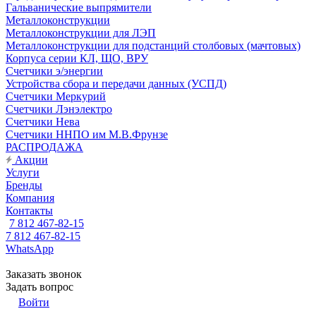
Гальванические выпрямители
Металлоконструкции
Металлоконструкции для ЛЭП
Металлоконструкции для подстанций столбовых (мачтовых)
Корпуса серии КЛ, ЩО, ВРУ
Счетчики э/энергии
Устройства сбора и передачи данных (УСПД)
Счетчики Меркурий
Счетчики Лэнэлектро
Счетчики Нева
Счетчики ННПО им М.В.Фрунзе
РАСПРОДАЖА
Акции
Услуги
Бренды
Компания
Контакты
7 812 467-82-15
7 812 467-82-15
WhatsApp
Заказать звонок
Задать вопрос
Войти