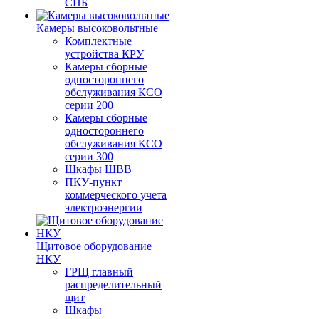
СПБ
Камеры высоковольтные
Комплектные
устройства КРУ
Камеры сборные
одностороннего
обслуживания КСО
серии 200
Камеры сборные
одностороннего
обслуживания КСО
серии 300
Шкафы ШВВ
ПКУ-пункт
коммерческого учета
электроэнергии
Щитовое оборудование
НКУ
ГРЩ главный
распределительный
щит
Шкафы