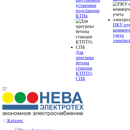
Внутренней
установки
подстанции
КТПв
ПКУ-пу
коммерч
учета
электро
Для
прогрева
бетона
станции
КТПТО,
СПБ
Каталог