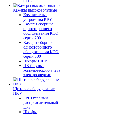
СПБ
Камеры высоковольтные
Комплектные
устройства КРУ
Камеры сборные
одностороннего
обслуживания КСО
серии 200
Камеры сборные
одностороннего
обслуживания КСО
серии 300
Шкафы ШВВ
ПКУ-пункт
коммерческого учета
электроэнергии
Щитовое оборудование
НКУ
ГРЩ главный
распределительный
щит
Шкафы