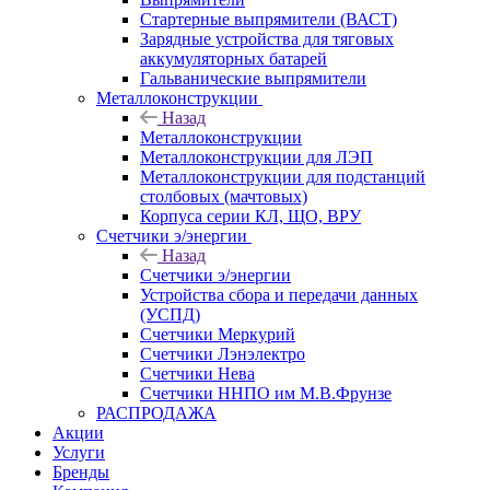
Стартерные выпрямители (ВАСТ)
Зарядные устройства для тяговых
аккумуляторных батарей
Гальванические выпрямители
Металлоконструкции
Назад
Металлоконструкции
Металлоконструкции для ЛЭП
Металлоконструкции для подстанций
столбовых (мачтовых)
Корпуса серии КЛ, ЩО, ВРУ
Счетчики э/энергии
Назад
Счетчики э/энергии
Устройства сбора и передачи данных
(УСПД)
Счетчики Меркурий
Счетчики Лэнэлектро
Счетчики Нева
Счетчики ННПО им М.В.Фрунзе
РАСПРОДАЖА
Акции
Услуги
Бренды