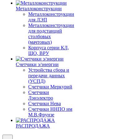
Металлоконструкции
Металлоконструкции
для ЛЭП
Металлоконструкции
для подстанций
столбовых
(мачтовых)
Корпуса серии КЛ,
ЩО, ВРУ
Счетчики э/энергии
Устройства сбора и
передачи данных
(УСПД)
Счетчики Меркурий
Счетчики
Лэнэлектро
Счетчики Нева
Счетчики ННПО им
М.В.Фрунзе
РАСПРОДАЖА