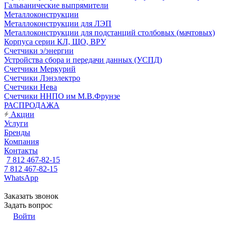
Гальванические выпрямители
Металлоконструкции
Металлоконструкции для ЛЭП
Металлоконструкции для подстанций столбовых (мачтовых)
Корпуса серии КЛ, ЩО, ВРУ
Счетчики э/энергии
Устройства сбора и передачи данных (УСПД)
Счетчики Меркурий
Счетчики Лэнэлектро
Счетчики Нева
Счетчики ННПО им М.В.Фрунзе
РАСПРОДАЖА
Акции
Услуги
Бренды
Компания
Контакты
7 812 467-82-15
7 812 467-82-15
WhatsApp
Заказать звонок
Задать вопрос
Войти