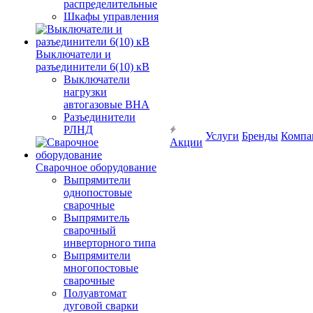
распределительные
Шкафы управления
Выключатели и
разъединители 6(10) кВ
Выключатели
нагрузки
автогазовые ВНА
Разъединители
РЛНД
Услуги
Бренды
Компа
Акции
Сварочное оборудование
Выпрямители
однопостовые
сварочные
Выпрямитель
сварочный
инверторного типа
Выпрямители
многопостовые
сварочные
Полуавтомат
дуговой сварки