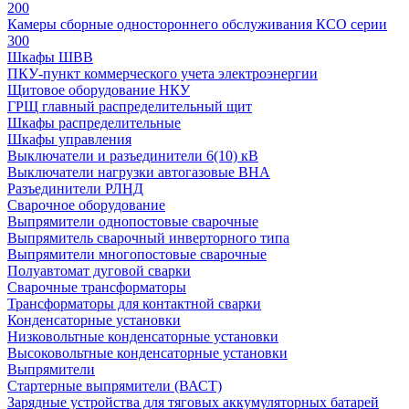
200
Камеры сборные одностороннего обслуживания КСО серии
300
Шкафы ШВВ
ПКУ-пункт коммерческого учета электроэнергии
Щитовое оборудование НКУ
ГРЩ главный распределительный щит
Шкафы распределительные
Шкафы управления
Выключатели и разъединители 6(10) кВ
Выключатели нагрузки автогазовые ВНА
Разъединители РЛНД
Сварочное оборудование
Выпрямители однопостовые сварочные
Выпрямитель сварочный инверторного типа
Выпрямители многопостовые сварочные
Полуавтомат дуговой сварки
Сварочные трансформаторы
Трансформаторы для контактной сварки
Конденсаторные установки
Низковольтные конденсаторные установки
Высоковольтные конденсаторные установки
Выпрямители
Стартерные выпрямители (ВАСТ)
Зарядные устройства для тяговых аккумуляторных батарей