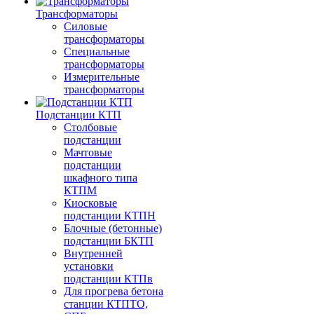
Трансформаторы
Силовые
трансформаторы
Специальные
трансформаторы
Измерительные
трансформаторы
Подстанции КТП
Столбовые
подстанции
Мачтовые
подстанции
шкафного типа
КТПМ
Киосковые
подстанции КТПН
Блочные (бетонные)
подстанции БКТП
Внутренней
установки
подстанции КТПв
Для прогрева бетона
станции КТПТО,