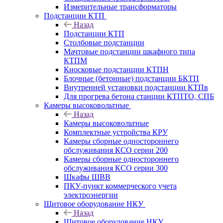
Измерительные трансформаторы
Подстанции КТП
Назад
Подстанции КТП
Столбовые подстанции
Мачтовые подстанции шкафного типа
КТПМ
Киосковые подстанции КТПН
Блочные (бетонные) подстанции БКТП
Внутренней установки подстанции КТПв
Для прогрева бетона станции КТПТО, СПБ
Камеры высоковольтные
Назад
Камеры высоковольтные
Комплектные устройства КРУ
Камеры сборные одностороннего
обслуживания КСО серии 200
Камеры сборные одностороннего
обслуживания КСО серии 300
Шкафы ШВВ
ПКУ-пункт коммерческого учета
электроэнергии
Щитовое оборудование НКУ
Назад
Щитовое оборудование НКУ