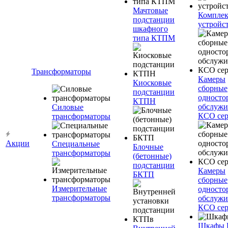
Мачтовые
Компле
подстанции
устройс
шкафного
типа КТПМ
Трансформаторы
Камеры
Киосковые
сборные
подстанции
односто
КТПН
обслужи
Силовые
КСО сер
трансформаторы
Акции
Специальные
Блочные
трансформаторы
(бетонные)
подстанции
Камеры
БКТП
сборные
Измерительные
односто
трансформаторы
обслужи
КСО сер
Шкафы