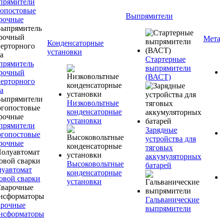
прямители
опостовые
Выпрямители
рочные
Мета
Конденсаторные
установки
Стартерные
прямитель
выпрямители
рочный
(ВАСТ)
ерторного
а
Низковольтные
конденсаторные
установки
прямители
Зарядные
гопостовые
устройства для
рочные
тяговых
аккумуляторных
Высоковольтные
батарей
уавтомат
конденсаторные
овой сварки
установки
Гальванические
арочные
выпрямители
нсформаторы