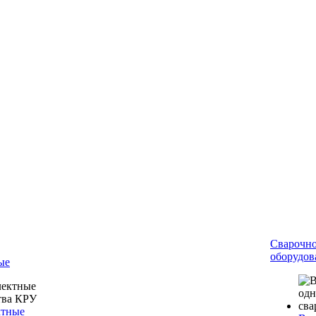
Сварочн
оборудов
ые
ктные