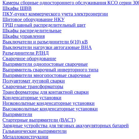
Камеры сборные одностороннего обслуживания КСО серии 30
Шкафы ШВВ
ПКУ-пункт коммерческого учета электроэнергии
Щитовое оборудование НКУ
ГРЩ главный распределительный щит
Шкафы распределительные
Шкафы управления
Выключатели и разъединители 6(10) кВ
Выключатели нагрузки автогазовые ВНА
Разъединители РЛНД
Сварочное оборудование
Выпрямители однопостовые сварочные
Выпрямитель сварочный инверторного типа
Выпрямители многопостовые сварочные
Полуавтомат дуговой сварки
Сварочные трансформаторы
Трансформаторы для контактной сварки
Конденсаторные установки
Низковольтные конденсаторные установки
Высоковольтные конденсаторные установки
Выпрямители
Стартерные выпрямители (ВАСТ)
Зарядные устройства для тяговых аккумуляторных батарей
Гальванические выпрямители
Металлоконструкции