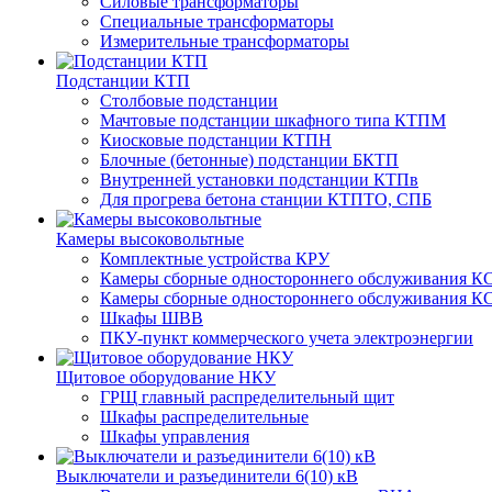
Силовые трансформаторы
Специальные трансформаторы
Измерительные трансформаторы
Подстанции КТП
Столбовые подстанции
Мачтовые подстанции шкафного типа КТПМ
Киосковые подстанции КТПН
Блочные (бетонные) подстанции БКТП
Внутренней установки подстанции КТПв
Для прогрева бетона станции КТПТО, СПБ
Камеры высоковольтные
Комплектные устройства КРУ
Камеры сборные одностороннего обслуживания КС
Камеры сборные одностороннего обслуживания КС
Шкафы ШВВ
ПКУ-пункт коммерческого учета электроэнергии
Щитовое оборудование НКУ
ГРЩ главный распределительный щит
Шкафы распределительные
Шкафы управления
Выключатели и разъединители 6(10) кВ