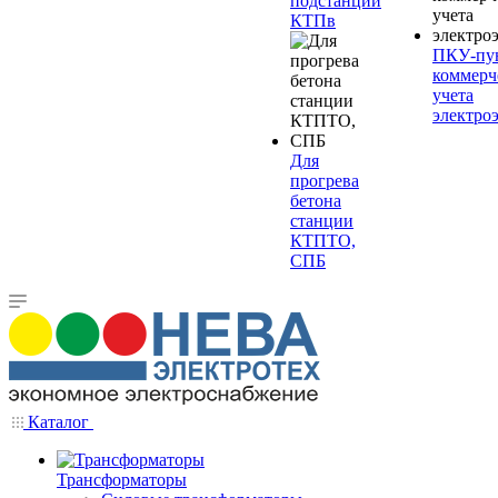
подстанции
КТПв
ПКУ-пу
коммерч
учета
электро
Для
прогрева
бетона
станции
КТПТО,
СПБ
Каталог
Трансформаторы