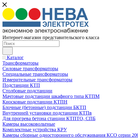
Интернет-магазин представительского класса
Каталог
Трансформаторы
Силовые трансформаторы
Специальные трансформаторы
Измерительные трансформаторы
Подстанции КТП
Столбовые подстанции
Мачтовые подстанции шкафного типа КТПМ
Киосковые подстанции КТПН
Блочные (бетонные) подстанции БКТП
Внутренней установки подстанции КТПв
Для прогрева бетона станции КТПТО, СПБ
Камеры высоковольтные
Комплектные устройства КРУ
Камеры сборные одностороннего обслуживания КСО серии 20