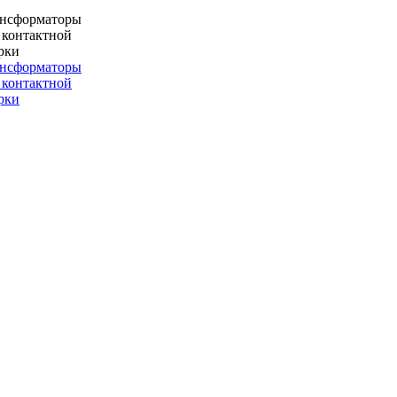
ансформаторы
 контактной
рки