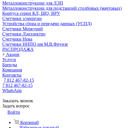
Металлоконструкции для ЛЭП
Металлоконструкции для подстанций столбовых (мачтовых)
Корпуса серии КЛ, ЩО, ВРУ
Счетчики э/энергии
Устройства сбора и передачи данных (УСПД)
Счетчики Меркурий
Счетчики Лэнэлектро
Счетчики Нева
Счетчики ННПО им М.В.Фрунзе
РАСПРОДАЖА
Акции
Услуги
Бренды
Компания
Контакты
7 812 467-82-15
7 812 467-82-15
WhatsApp
Заказать звонок
Задать вопрос
Войти
Корзина
0
Избранные товары
0