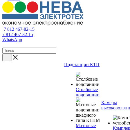
7 812 467-82-15
7 812 467-82-15
WhatsApp
Подстанции КТП
Столбовые
подстанции
Камеры
высоковольтн
Мачтовые
Компле