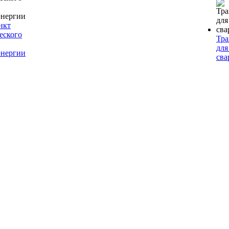
нкт
еского
Тр
для
энергии
сва