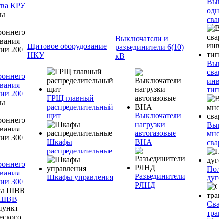
Вы
тва КРУ
одн
сва
Выключатели и
Щитовое оборудование
разъединители 6(10)
НКУ
кВ
Вы
сва
роннего
инв
вания
тип
ии 200
ГРЩ главный
распределительный
щит
Выключатели
нагрузки
Вы
автогазовые
мно
Шкафы
ВНА
сва
распределительные
роннего
Пол
вания
Разъединители
Шкафы управления
дуг
ии 300
РЛНД
 ШВВ
Св
тра