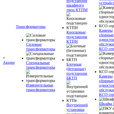
подстанции
устройс
шкафного
типа КТПМ
Трансформаторы
Камеры
Киосковые
сборные
подстанции
односто
КТПН
обслужи
Силовые
КСО сер
трансформаторы
Акции
Специальные
Блочные
трансформаторы
(бетонные)
подстанции
Камеры
БКТП
сборные
Измерительные
односто
трансформаторы
обслужи
КСО сер
Шкафы
Внутренней
установки