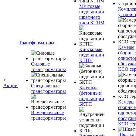
Мачтовые
Компле
подстанции
устройс
шкафного
типа КТПМ
Трансформаторы
Камеры
Киосковые
сборные
подстанции
односто
КТПН
обслужи
Силовые
КСО сер
трансформаторы
Акции
Специальные
Блочные
трансформаторы
(бетонные)
подстанции
Камеры
БКТП
сборные
Измерительные
односто
трансформаторы
обслужи
КСО сер
Шкафы