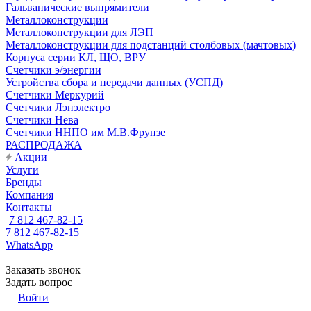
Гальванические выпрямители
Металлоконструкции
Металлоконструкции для ЛЭП
Металлоконструкции для подстанций столбовых (мачтовых)
Корпуса серии КЛ, ЩО, ВРУ
Счетчики э/энергии
Устройства сбора и передачи данных (УСПД)
Счетчики Меркурий
Счетчики Лэнэлектро
Счетчики Нева
Счетчики ННПО им М.В.Фрунзе
РАСПРОДАЖА
Акции
Услуги
Бренды
Компания
Контакты
7 812 467-82-15
7 812 467-82-15
WhatsApp
Заказать звонок
Задать вопрос
Войти