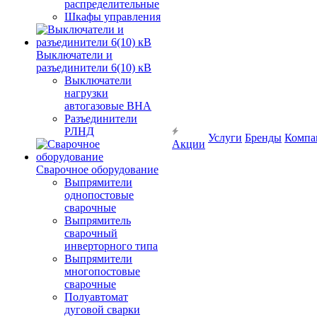
распределительные
Шкафы управления
Выключатели и
разъединители 6(10) кВ
Выключатели
нагрузки
автогазовые ВНА
Разъединители
РЛНД
Услуги
Бренды
Компа
Акции
Сварочное оборудование
Выпрямители
однопостовые
сварочные
Выпрямитель
сварочный
инверторного типа
Выпрямители
многопостовые
сварочные
Полуавтомат
дуговой сварки