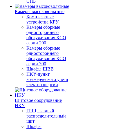
СПБ
Камеры высоковольтные
Комплектные
устройства КРУ
Камеры сборные
одностороннего
обслуживания КСО
серии 200
Камеры сборные
одностороннего
обслуживания КСО
серии 300
Шкафы ШВВ
ПКУ-пункт
коммерческого учета
электроэнергии
Щитовое оборудование
НКУ
ГРЩ главный
распределительный
щит
Шкафы