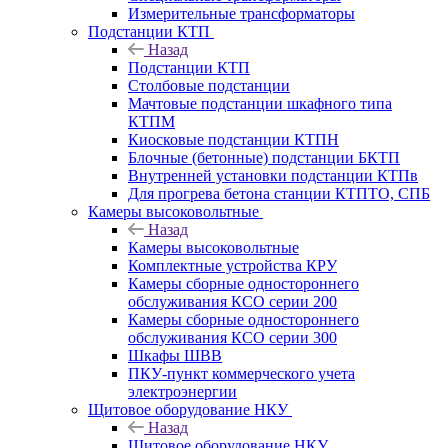
Измерительные трансформаторы
Подстанции КТП
Назад
Подстанции КТП
Столбовые подстанции
Мачтовые подстанции шкафного типа
КТПМ
Киосковые подстанции КТПН
Блочные (бетонные) подстанции БКТП
Внутренней установки подстанции КТПв
Для прогрева бетона станции КТПТО, СПБ
Камеры высоковольтные
Назад
Камеры высоковольтные
Комплектные устройства КРУ
Камеры сборные одностороннего
обслуживания КСО серии 200
Камеры сборные одностороннего
обслуживания КСО серии 300
Шкафы ШВВ
ПКУ-пункт коммерческого учета
электроэнергии
Щитовое оборудование НКУ
Назад
Щитовое оборудование НКУ