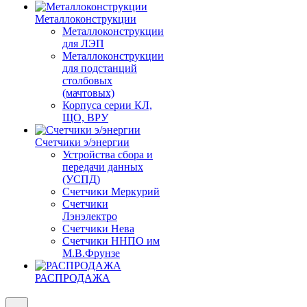
Металлоконструкции
Металлоконструкции
для ЛЭП
Металлоконструкции
для подстанций
столбовых
(мачтовых)
Корпуса серии КЛ,
ЩО, ВРУ
Счетчики э/энергии
Устройства сбора и
передачи данных
(УСПД)
Счетчики Меркурий
Счетчики
Лэнэлектро
Счетчики Нева
Счетчики ННПО им
М.В.Фрунзе
РАСПРОДАЖА