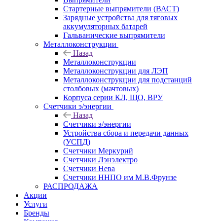
Стартерные выпрямители (ВАСТ)
Зарядные устройства для тяговых
аккумуляторных батарей
Гальванические выпрямители
Металлоконструкции
Назад
Металлоконструкции
Металлоконструкции для ЛЭП
Металлоконструкции для подстанций
столбовых (мачтовых)
Корпуса серии КЛ, ЩО, ВРУ
Счетчики э/энергии
Назад
Счетчики э/энергии
Устройства сбора и передачи данных
(УСПД)
Счетчики Меркурий
Счетчики Лэнэлектро
Счетчики Нева
Счетчики ННПО им М.В.Фрунзе
РАСПРОДАЖА
Акции
Услуги
Бренды