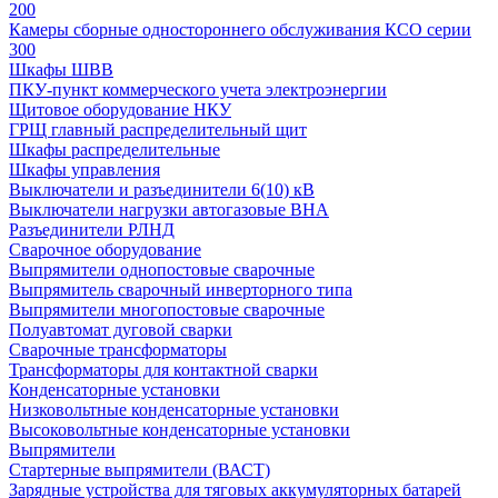
200
Камеры сборные одностороннего обслуживания КСО серии
300
Шкафы ШВВ
ПКУ-пункт коммерческого учета электроэнергии
Щитовое оборудование НКУ
ГРЩ главный распределительный щит
Шкафы распределительные
Шкафы управления
Выключатели и разъединители 6(10) кВ
Выключатели нагрузки автогазовые ВНА
Разъединители РЛНД
Сварочное оборудование
Выпрямители однопостовые сварочные
Выпрямитель сварочный инверторного типа
Выпрямители многопостовые сварочные
Полуавтомат дуговой сварки
Сварочные трансформаторы
Трансформаторы для контактной сварки
Конденсаторные установки
Низковольтные конденсаторные установки
Высоковольтные конденсаторные установки
Выпрямители
Стартерные выпрямители (ВАСТ)
Зарядные устройства для тяговых аккумуляторных батарей