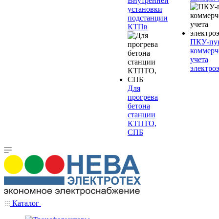
Внутренней
установки
подстанции
КТПв
ПКУ-пу
коммерч
учета
электро
Для
прогрева
бетона
станции
КТПТО,
СПБ
Каталог