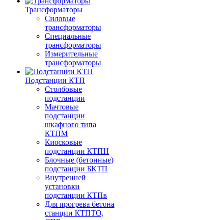
Трансформаторы
Силовые
трансформаторы
Специальные
трансформаторы
Измерительные
трансформаторы
Подстанции КТП
Столбовые
подстанции
Мачтовые
подстанции
шкафного типа
КТПМ
Киосковые
подстанции КТПН
Блочные (бетонные)
подстанции БКТП
Внутренней
установки
подстанции КТПв
Для прогрева бетона
станции КТПТО,