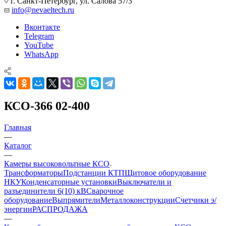
г. Санкт-Петербург, ул. Салова 57/3
info@nevaeltech.ru
Вконтакте
Telegram
YouTube
WhatsApp
КСО-366 02-400
Главная
—
Каталог
—
Камеры высоковольтные КСО
Трансформаторы
Подстанции КТП
Щитовое оборудование
НКУ
Конденсаторные установки
Выключатели и
разъединители 6(10) кВ
Сварочное
оборудование
Выпрямители
Металлоконструкции
Счетчики э/
энергии
РАСПРОДАЖА
—