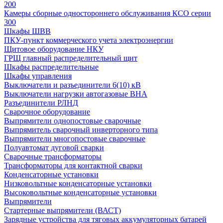
200
Камеры сборные одностороннего обслуживания КСО серии
300
Шкафы ШВВ
ПКУ-пункт коммерческого учета электроэнергии
Щитовое оборудование НКУ
ГРЩ главный распределительный щит
Шкафы распределительные
Шкафы управления
Выключатели и разъединители 6(10) кВ
Выключатели нагрузки автогазовые ВНА
Разъединители РЛНД
Сварочное оборудование
Выпрямители однопостовые сварочные
Выпрямитель сварочный инверторного типа
Выпрямители многопостовые сварочные
Полуавтомат дуговой сварки
Сварочные трансформаторы
Трансформаторы для контактной сварки
Конденсаторные установки
Низковольтные конденсаторные установки
Высоковольтные конденсаторные установки
Выпрямители
Стартерные выпрямители (ВАСТ)
Зарядные устройства для тяговых аккумуляторных батарей