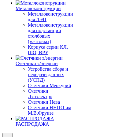
Металлоконструкции
Металлоконструкции
для ЛЭП
Металлоконструкции
для подстанций
столбовых
(мачтовых)
Корпуса серии КЛ,
ЩО, ВРУ
Счетчики э/энергии
Устройства сбора и
передачи данных
(УСПД)
Счетчики Меркурий
Счетчики
Лэнэлектро
Счетчики Нева
Счетчики ННПО им
М.В.Фрунзе
РАСПРОДАЖА