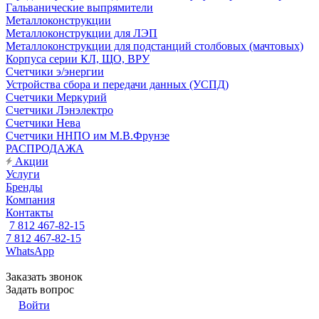
Гальванические выпрямители
Металлоконструкции
Металлоконструкции для ЛЭП
Металлоконструкции для подстанций столбовых (мачтовых)
Корпуса серии КЛ, ЩО, ВРУ
Счетчики э/энергии
Устройства сбора и передачи данных (УСПД)
Счетчики Меркурий
Счетчики Лэнэлектро
Счетчики Нева
Счетчики ННПО им М.В.Фрунзе
РАСПРОДАЖА
Акции
Услуги
Бренды
Компания
Контакты
7 812 467-82-15
7 812 467-82-15
WhatsApp
Заказать звонок
Задать вопрос
Войти