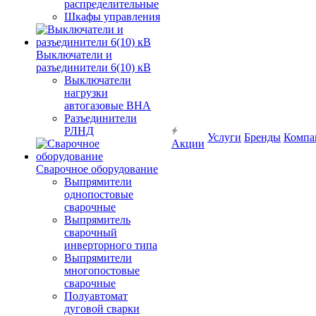
распределительные
Шкафы управления
Выключатели и
разъединители 6(10) кВ
Выключатели
нагрузки
автогазовые ВНА
Разъединители
РЛНД
Услуги
Бренды
Компа
Акции
Сварочное оборудование
Выпрямители
однопостовые
сварочные
Выпрямитель
сварочный
инверторного типа
Выпрямители
многопостовые
сварочные
Полуавтомат
дуговой сварки