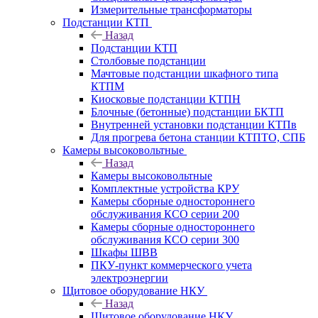
Измерительные трансформаторы
Подстанции КТП
Назад
Подстанции КТП
Столбовые подстанции
Мачтовые подстанции шкафного типа
КТПМ
Киосковые подстанции КТПН
Блочные (бетонные) подстанции БКТП
Внутренней установки подстанции КТПв
Для прогрева бетона станции КТПТО, СПБ
Камеры высоковольтные
Назад
Камеры высоковольтные
Комплектные устройства КРУ
Камеры сборные одностороннего
обслуживания КСО серии 200
Камеры сборные одностороннего
обслуживания КСО серии 300
Шкафы ШВВ
ПКУ-пункт коммерческого учета
электроэнергии
Щитовое оборудование НКУ
Назад
Щитовое оборудование НКУ