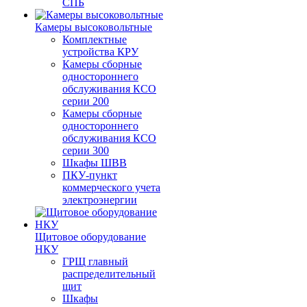
СПБ
Камеры высоковольтные
Комплектные
устройства КРУ
Камеры сборные
одностороннего
обслуживания КСО
серии 200
Камеры сборные
одностороннего
обслуживания КСО
серии 300
Шкафы ШВВ
ПКУ-пункт
коммерческого учета
электроэнергии
Щитовое оборудование
НКУ
ГРЩ главный
распределительный
щит
Шкафы