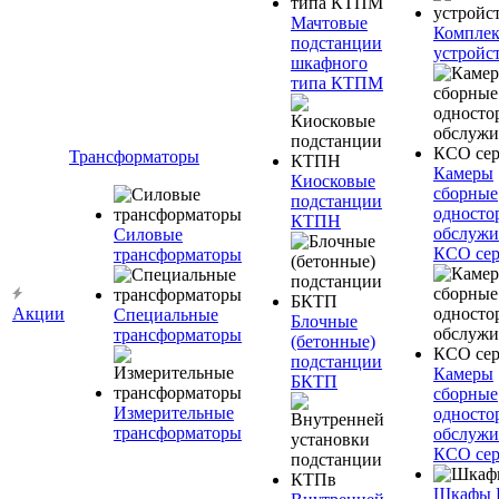
Мачтовые
Компле
подстанции
устройс
шкафного
типа КТПМ
Трансформаторы
Камеры
Киосковые
сборные
подстанции
односто
КТПН
обслужи
Силовые
КСО сер
трансформаторы
Акции
Специальные
Блочные
трансформаторы
(бетонные)
подстанции
Камеры
БКТП
сборные
Измерительные
односто
трансформаторы
обслужи
КСО сер
Шкафы