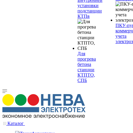
Внутренней
установки
подстанции
КТПв
ПКУ-пу
коммерч
учета
электро
Для
прогрева
бетона
станции
КТПТО,
СПБ
Каталог