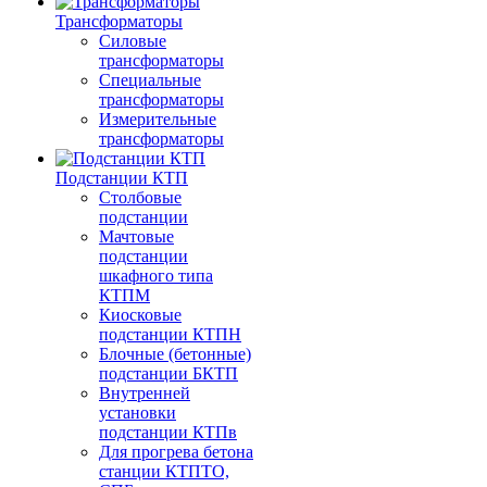
Трансформаторы
Силовые
трансформаторы
Специальные
трансформаторы
Измерительные
трансформаторы
Подстанции КТП
Столбовые
подстанции
Мачтовые
подстанции
шкафного типа
КТПМ
Киосковые
подстанции КТПН
Блочные (бетонные)
подстанции БКТП
Внутренней
установки
подстанции КТПв
Для прогрева бетона
станции КТПТО,