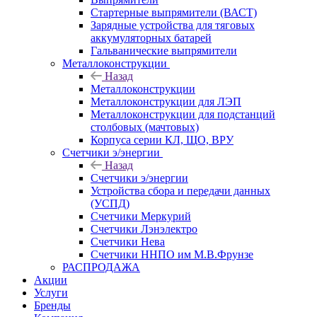
Стартерные выпрямители (ВАСТ)
Зарядные устройства для тяговых
аккумуляторных батарей
Гальванические выпрямители
Металлоконструкции
Назад
Металлоконструкции
Металлоконструкции для ЛЭП
Металлоконструкции для подстанций
столбовых (мачтовых)
Корпуса серии КЛ, ЩО, ВРУ
Счетчики э/энергии
Назад
Счетчики э/энергии
Устройства сбора и передачи данных
(УСПД)
Счетчики Меркурий
Счетчики Лэнэлектро
Счетчики Нева
Счетчики ННПО им М.В.Фрунзе
РАСПРОДАЖА
Акции
Услуги
Бренды