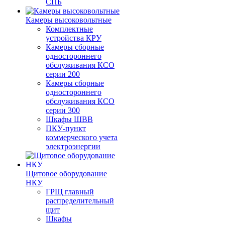
СПБ
Камеры высоковольтные
Комплектные
устройства КРУ
Камеры сборные
одностороннего
обслуживания КСО
серии 200
Камеры сборные
одностороннего
обслуживания КСО
серии 300
Шкафы ШВВ
ПКУ-пункт
коммерческого учета
электроэнергии
Щитовое оборудование
НКУ
ГРЩ главный
распределительный
щит
Шкафы