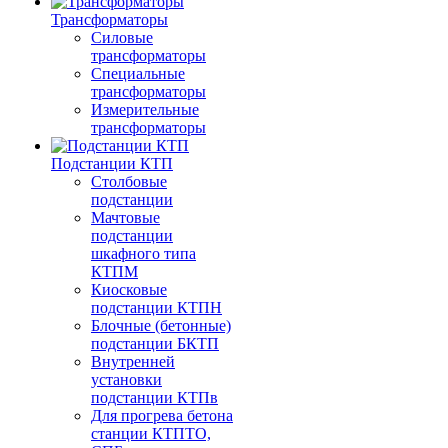
Трансформаторы
Силовые
трансформаторы
Специальные
трансформаторы
Измерительные
трансформаторы
Подстанции КТП
Столбовые
подстанции
Мачтовые
подстанции
шкафного типа
КТПМ
Киосковые
подстанции КТПН
Блочные (бетонные)
подстанции БКТП
Внутренней
установки
подстанции КТПв
Для прогрева бетона
станции КТПТО,