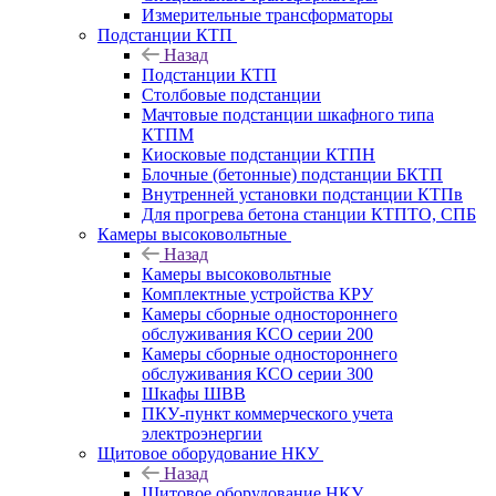
Измерительные трансформаторы
Подстанции КТП
Назад
Подстанции КТП
Столбовые подстанции
Мачтовые подстанции шкафного типа
КТПМ
Киосковые подстанции КТПН
Блочные (бетонные) подстанции БКТП
Внутренней установки подстанции КТПв
Для прогрева бетона станции КТПТО, СПБ
Камеры высоковольтные
Назад
Камеры высоковольтные
Комплектные устройства КРУ
Камеры сборные одностороннего
обслуживания КСО серии 200
Камеры сборные одностороннего
обслуживания КСО серии 300
Шкафы ШВВ
ПКУ-пункт коммерческого учета
электроэнергии
Щитовое оборудование НКУ
Назад
Щитовое оборудование НКУ