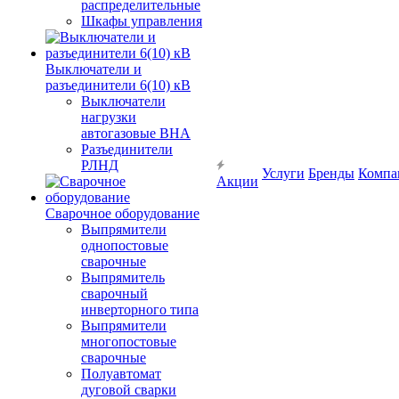
распределительные
Шкафы управления
Выключатели и
разъединители 6(10) кВ
Выключатели
нагрузки
автогазовые ВНА
Разъединители
РЛНД
Услуги
Бренды
Компа
Акции
Сварочное оборудование
Выпрямители
однопостовые
сварочные
Выпрямитель
сварочный
инверторного типа
Выпрямители
многопостовые
сварочные
Полуавтомат
дуговой сварки