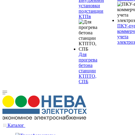
Внутренней
установки
подстанции
КТПв
ПКУ-пу
коммерч
учета
электро
Для
прогрева
бетона
станции
КТПТО,
СПБ
Каталог