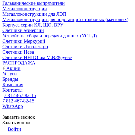
Гальванические выпрямители
Металлоконструкции
Металлоконструкции для ЛЭП
Металлоконструкции для подстанций столбовых (мачтовых)
Корпуса серии КЛ, ЩО, ВРУ
Счетчики э/энергии
Устройства сбора и передачи данных (УСПД)
Счетчики Меркурий
Счетчики Лэнэлектро
Счетчики Нева
Счетчики ННПО им М.В.Фрунзе
РАСПРОДАЖА
Акции
Услуги
Бренды
Компания
Контакты
7 812 467-82-15
7 812 467-82-15
WhatsApp
Заказать звонок
Задать вопрос
Войти