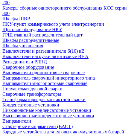
200
Камеры сборные одностороннего обслуживания КСО серии
300
Шкафы ШВВ
ПКУ-пункт коммерческого учета электроэнергии
Щитовое оборудование НКУ
ГРЩ главный распределительный щит
Шкафы распределительные
Шкафы управления
Выключатели и разъединители 6(10) кВ
Выключатели нагрузки автогазовые ВНА
Разъединители РЛНД
Сварочное оборудование
Выпрямители однопостовые сварочные
Выпрямитель сварочный инверторного типа
Выпрямители многопостовые сварочные
Полуавтомат дуговой сварки
Сварочные трансформаторы
Трансформаторы для контактной сварки
Конденсаторные установки
Низковольтные конденсаторные установки
Высоковольтные конденсаторные установки
Выпрямители
Стартерные выпрямители (ВАСТ)
Зарядные устройства для тяговых аккумуляторных батарей