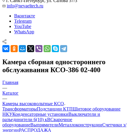
г. Санкт-Петербург, ул. Салова 57/3
info@nevaeltech.ru
Вконтакте
Telegram
YouTube
WhatsApp
Камера сборная одностороннего
обслуживания КСО-386 02-400
Главная
—
Каталог
—
Камеры высоковольтные КСО
Трансформаторы
Подстанции КТП
Щитовое оборудование
НКУ
Конденсаторные установки
Выключатели и
разъединители 6(10) кВ
Сварочное
оборудование
Выпрямители
Металлоконструкции
Счетчики э/
энергии
РАСПРОДАЖА