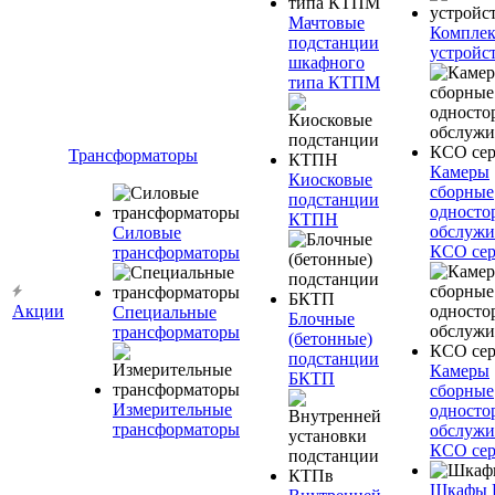
Мачтовые
Компле
подстанции
устройс
шкафного
типа КТПМ
Трансформаторы
Камеры
Киосковые
сборные
подстанции
односто
КТПН
обслужи
Силовые
КСО сер
трансформаторы
Акции
Специальные
Блочные
трансформаторы
(бетонные)
подстанции
Камеры
БКТП
сборные
Измерительные
односто
трансформаторы
обслужи
КСО сер
Шкафы