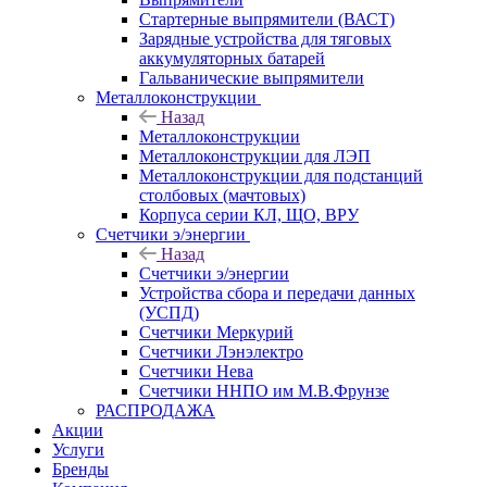
Стартерные выпрямители (ВАСТ)
Зарядные устройства для тяговых
аккумуляторных батарей
Гальванические выпрямители
Металлоконструкции
Назад
Металлоконструкции
Металлоконструкции для ЛЭП
Металлоконструкции для подстанций
столбовых (мачтовых)
Корпуса серии КЛ, ЩО, ВРУ
Счетчики э/энергии
Назад
Счетчики э/энергии
Устройства сбора и передачи данных
(УСПД)
Счетчики Меркурий
Счетчики Лэнэлектро
Счетчики Нева
Счетчики ННПО им М.В.Фрунзе
РАСПРОДАЖА
Акции
Услуги
Бренды