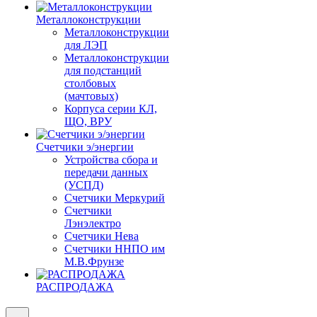
Металлоконструкции
Металлоконструкции
для ЛЭП
Металлоконструкции
для подстанций
столбовых
(мачтовых)
Корпуса серии КЛ,
ЩО, ВРУ
Счетчики э/энергии
Устройства сбора и
передачи данных
(УСПД)
Счетчики Меркурий
Счетчики
Лэнэлектро
Счетчики Нева
Счетчики ННПО им
М.В.Фрунзе
РАСПРОДАЖА