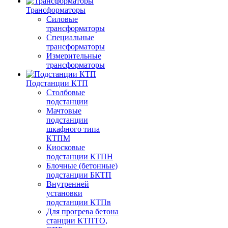
Трансформаторы
Силовые
трансформаторы
Специальные
трансформаторы
Измерительные
трансформаторы
Подстанции КТП
Столбовые
подстанции
Мачтовые
подстанции
шкафного типа
КТПМ
Киосковые
подстанции КТПН
Блочные (бетонные)
подстанции БКТП
Внутренней
установки
подстанции КТПв
Для прогрева бетона
станции КТПТО,