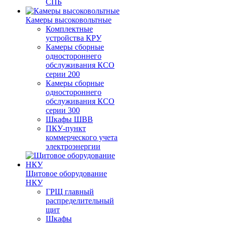
СПБ
Камеры высоковольтные
Комплектные
устройства КРУ
Камеры сборные
одностороннего
обслуживания КСО
серии 200
Камеры сборные
одностороннего
обслуживания КСО
серии 300
Шкафы ШВВ
ПКУ-пункт
коммерческого учета
электроэнергии
Щитовое оборудование
НКУ
ГРЩ главный
распределительный
щит
Шкафы