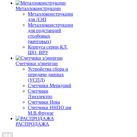
Металлоконструкции
Металлоконструкции
для ЛЭП
Металлоконструкции
для подстанций
столбовых
(мачтовых)
Корпуса серии КЛ,
ЩО, ВРУ
Счетчики э/энергии
Устройства сбора и
передачи данных
(УСПД)
Счетчики Меркурий
Счетчики
Лэнэлектро
Счетчики Нева
Счетчики ННПО им
М.В.Фрунзе
РАСПРОДАЖА