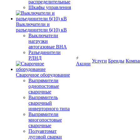
распределительные
Шкафы управления
Выключатели и
разъединители 6(10) кВ
Выключатели
нагрузки
автогазовые ВНА
Разъединители
РЛНД
Услуги
Бренды
Компа
Акции
Сварочное оборудование
Выпрямители
однопостовые
сварочные
Выпрямитель
сварочный
инверторного типа
Выпрямители
многопостовые
сварочные
Полуавтомат
дуговой сварки