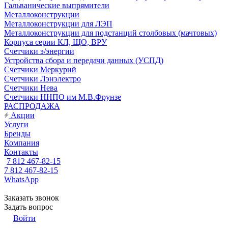
Гальванические выпрямители
Металлоконструкции
Металлоконструкции для ЛЭП
Металлоконструкции для подстанций столбовых (мачтовых)
Корпуса серии КЛ, ЩО, ВРУ
Счетчики э/энергии
Устройства сбора и передачи данных (УСПД)
Счетчики Меркурий
Счетчики Лэнэлектро
Счетчики Нева
Счетчики ННПО им М.В.Фрунзе
РАСПРОДАЖА
Акции
Услуги
Бренды
Компания
Контакты
7 812 467-82-15
7 812 467-82-15
WhatsApp
Заказать звонок
Задать вопрос
Войти