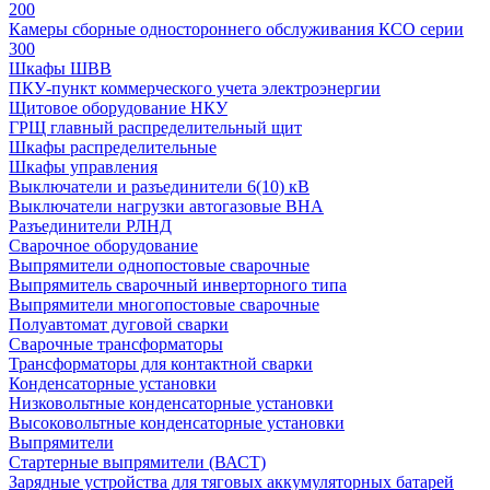
200
Камеры сборные одностороннего обслуживания КСО серии
300
Шкафы ШВВ
ПКУ-пункт коммерческого учета электроэнергии
Щитовое оборудование НКУ
ГРЩ главный распределительный щит
Шкафы распределительные
Шкафы управления
Выключатели и разъединители 6(10) кВ
Выключатели нагрузки автогазовые ВНА
Разъединители РЛНД
Сварочное оборудование
Выпрямители однопостовые сварочные
Выпрямитель сварочный инверторного типа
Выпрямители многопостовые сварочные
Полуавтомат дуговой сварки
Сварочные трансформаторы
Трансформаторы для контактной сварки
Конденсаторные установки
Низковольтные конденсаторные установки
Высоковольтные конденсаторные установки
Выпрямители
Стартерные выпрямители (ВАСТ)
Зарядные устройства для тяговых аккумуляторных батарей