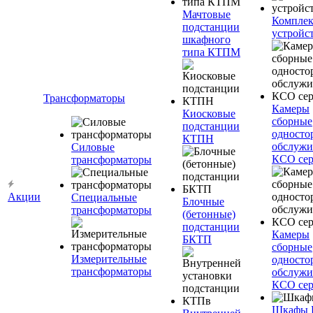
Мачтовые
Компле
подстанции
устройс
шкафного
типа КТПМ
Трансформаторы
Камеры
Киосковые
сборные
подстанции
односто
КТПН
обслужи
Силовые
КСО сер
трансформаторы
Акции
Специальные
Блочные
трансформаторы
(бетонные)
подстанции
Камеры
БКТП
сборные
Измерительные
односто
трансформаторы
обслужи
КСО сер
Шкафы