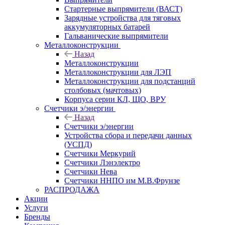
Стартерные выпрямители (ВАСТ)
Зарядные устройства для тяговых
аккумуляторных батарей
Гальванические выпрямители
Металлоконструкции
Назад
Металлоконструкции
Металлоконструкции для ЛЭП
Металлоконструкции для подстанций
столбовых (мачтовых)
Корпуса серии КЛ, ЩО, ВРУ
Счетчики э/энергии
Назад
Счетчики э/энергии
Устройства сбора и передачи данных
(УСПД)
Счетчики Меркурий
Счетчики Лэнэлектро
Счетчики Нева
Счетчики ННПО им М.В.Фрунзе
РАСПРОДАЖА
Акции
Услуги
Бренды