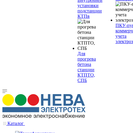
Внутренней
установки
подстанции
КТПв
ПКУ-пу
коммерч
учета
электро
Для
прогрева
бетона
станции
КТПТО,
СПБ
Каталог