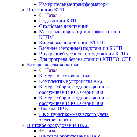
Измерительные трансформаторы
Подстанции КТП
Назад
Подстанции КТП
Столбовые подстанции
Мачтовые подстанции шкафного типа
КТПМ
Киосковые подстанции КТПН
Блочные (бетонные) подстанции БКТП
Внутренней установки подстанции КТПв
Для прогрева бетона станции КТПТО, СПБ
Камеры высоковольтные
Назад
Камеры высоковольтные
Комплектные устройства КРУ
Камеры сборные одностороннего
обслуживания КСО серии 200
Камеры сборные одностороннего
обслуживания КСО серии 300
Шкафы ШВВ
ПКУ-пункт коммерческого учета
электроэнергии
Щитовое оборудование НКУ
Назад
Щитовое оборудование НКУ