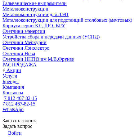
Гальванические выпрямители
Металлоконструкции
Металлоконструкции для ЛЭП
Металлоконструкции для подстанций столбовых (мачтовых)
Корпуса серии КЛ, ЩО, ВРУ
Счетчики э/энергии
Устройства сбора и передачи данных (УСПД)
Счетчики Меркурий
Счетчики Лэнэлектро
Счетчики Нева
Счетчики ННПО им М.В.Фрунзе
РАСПРОДАЖА
Акции
Услуги
Бренды
Компания
Контакты
7 812 467-82-15
7 812 467-82-15
WhatsApp
Заказать звонок
Задать вопрос
Войти