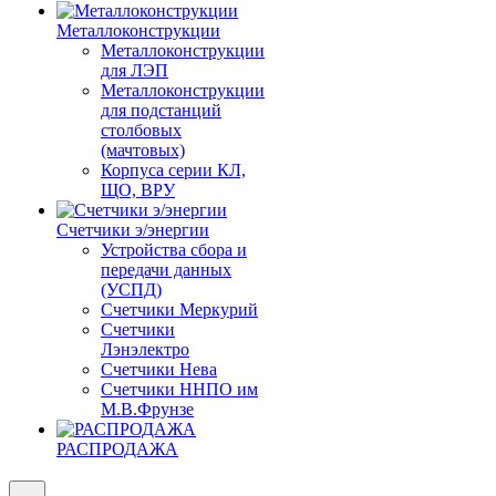
Металлоконструкции
Металлоконструкции
для ЛЭП
Металлоконструкции
для подстанций
столбовых
(мачтовых)
Корпуса серии КЛ,
ЩО, ВРУ
Счетчики э/энергии
Устройства сбора и
передачи данных
(УСПД)
Счетчики Меркурий
Счетчики
Лэнэлектро
Счетчики Нева
Счетчики ННПО им
М.В.Фрунзе
РАСПРОДАЖА