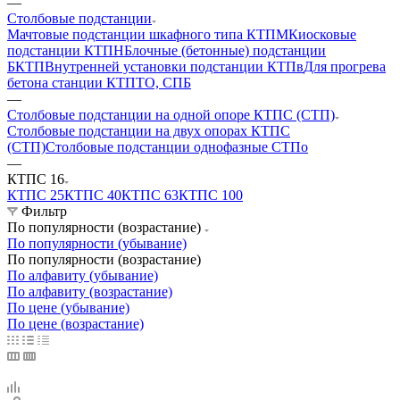
—
Столбовые подстанции
Мачтовые подстанции шкафного типа КТПМ
Киосковые
подстанции КТПН
Блочные (бетонные) подстанции
БКТП
Внутренней установки подстанции КТПв
Для прогрева
бетона станции КТПТО, СПБ
—
Столбовые подстанции на одной опоре КТПС (СТП)
Столбовые подстанции на двух опорах КТПС
(СТП)
Столбовые подстанции однофазные СТПо
—
КТПС 16
КТПС 25
КТПС 40
КТПС 63
КТПС 100
Фильтр
По популярности (возрастание)
По популярности (убывание)
По популярности (возрастание)
По алфавиту (убывание)
По алфавиту (возрастание)
По цене (убывание)
По цене (возрастание)