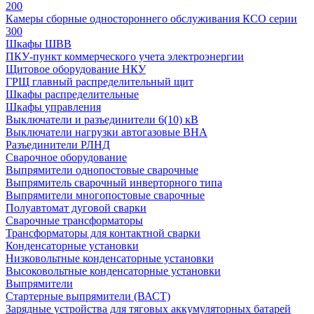
200
Камеры сборные одностороннего обслуживания КСО серии
300
Шкафы ШВВ
ПКУ-пункт коммерческого учета электроэнергии
Щитовое оборудование НКУ
ГРЩ главный распределительный щит
Шкафы распределительные
Шкафы управления
Выключатели и разъединители 6(10) кВ
Выключатели нагрузки автогазовые ВНА
Разъединители РЛНД
Сварочное оборудование
Выпрямители однопостовые сварочные
Выпрямитель сварочный инверторного типа
Выпрямители многопостовые сварочные
Полуавтомат дуговой сварки
Сварочные трансформаторы
Трансформаторы для контактной сварки
Конденсаторные установки
Низковольтные конденсаторные установки
Высоковольтные конденсаторные установки
Выпрямители
Стартерные выпрямители (ВАСТ)
Зарядные устройства для тяговых аккумуляторных батарей