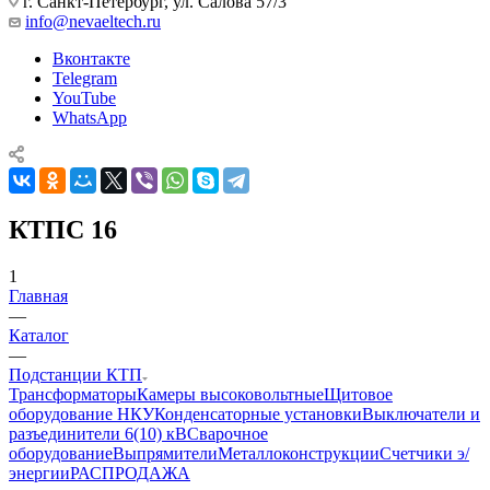
г. Санкт-Петербург, ул. Салова 57/3
info@nevaeltech.ru
Вконтакте
Telegram
YouTube
WhatsApp
КТПС 16
1
Главная
—
Каталог
—
Подстанции КТП
Трансформаторы
Камеры высоковольтные
Щитовое
оборудование НКУ
Конденсаторные установки
Выключатели и
разъединители 6(10) кВ
Сварочное
оборудование
Выпрямители
Металлоконструкции
Счетчики э/
энергии
РАСПРОДАЖА