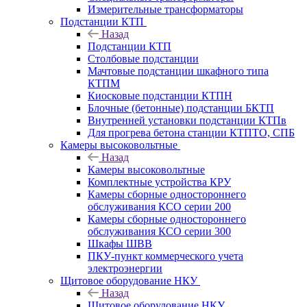
Измерительные трансформаторы
Подстанции КТП
Назад
Подстанции КТП
Столбовые подстанции
Мачтовые подстанции шкафного типа
КТПМ
Киосковые подстанции КТПН
Блочные (бетонные) подстанции БКТП
Внутренней установки подстанции КТПв
Для прогрева бетона станции КТПТО, СПБ
Камеры высоковольтные
Назад
Камеры высоковольтные
Комплектные устройства КРУ
Камеры сборные одностороннего
обслуживания КСО серии 200
Камеры сборные одностороннего
обслуживания КСО серии 300
Шкафы ШВВ
ПКУ-пункт коммерческого учета
электроэнергии
Щитовое оборудование НКУ
Назад
Щитовое оборудование НКУ