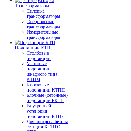
Трансформаторы
Силовые
трансформаторы
Специальные
трансформаторы
Измерительные
трансформаторы
Подстанции КТП
Столбовые
подстанции
Мачтовые
подстанции
шкафного типа
КТПМ
Киосковые
подстанции КТПН
Блочные (бетонные)
подстанции БКТП
Внутренней
установки
подстанции КТПв
Для прогрева бетона
станции КТПТО,