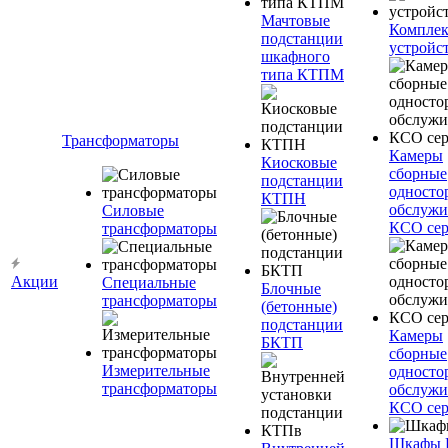
Мачтовые
Компле
подстанции
устройс
шкафного
типа КТПМ
Трансформаторы
Камеры
Киосковые
сборные
подстанции
односто
КТПН
обслужи
Силовые
КСО сер
трансформаторы
Акции
Специальные
Блочные
трансформаторы
(бетонные)
подстанции
Камеры
БКТП
сборные
Измерительные
односто
трансформаторы
обслужи
КСО сер
Шкафы