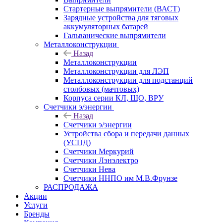
Стартерные выпрямители (ВАСТ)
Зарядные устройства для тяговых
аккумуляторных батарей
Гальванические выпрямители
Металлоконструкции
Назад
Металлоконструкции
Металлоконструкции для ЛЭП
Металлоконструкции для подстанций
столбовых (мачтовых)
Корпуса серии КЛ, ЩО, ВРУ
Счетчики э/энергии
Назад
Счетчики э/энергии
Устройства сбора и передачи данных
(УСПД)
Счетчики Меркурий
Счетчики Лэнэлектро
Счетчики Нева
Счетчики ННПО им М.В.Фрунзе
РАСПРОДАЖА
Акции
Услуги
Бренды