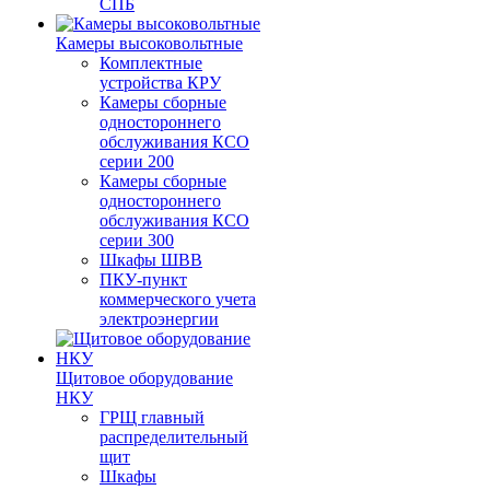
СПБ
Камеры высоковольтные
Комплектные
устройства КРУ
Камеры сборные
одностороннего
обслуживания КСО
серии 200
Камеры сборные
одностороннего
обслуживания КСО
серии 300
Шкафы ШВВ
ПКУ-пункт
коммерческого учета
электроэнергии
Щитовое оборудование
НКУ
ГРЩ главный
распределительный
щит
Шкафы