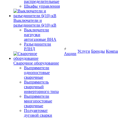
распределительные
Шкафы управления
Выключатели и
разъединители 6(10) кВ
Выключатели
нагрузки
автогазовые ВНА
Разъединители
РЛНД
Услуги
Бренды
Компа
Акции
Сварочное оборудование
Выпрямители
однопостовые
сварочные
Выпрямитель
сварочный
инверторного типа
Выпрямители
многопостовые
сварочные
Полуавтомат
дуговой сварки