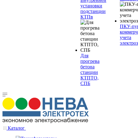
Внутренней
установки
подстанции
КТПв
ПКУ-пу
коммерч
учета
электро
Для
прогрева
бетона
станции
КТПТО,
СПБ
Каталог