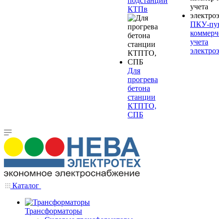
подстанции
КТПв
ПКУ-пу
коммерч
учета
электро
Для
прогрева
бетона
станции
КТПТО,
СПБ
Каталог
Трансформаторы