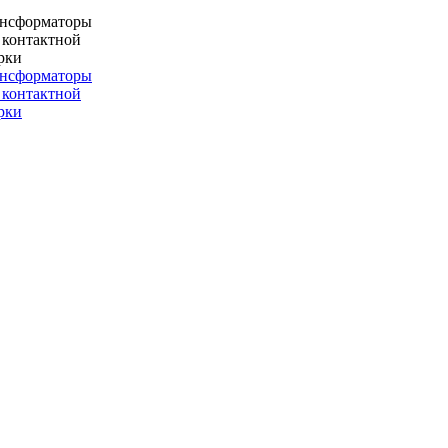
ансформаторы
 контактной
рки