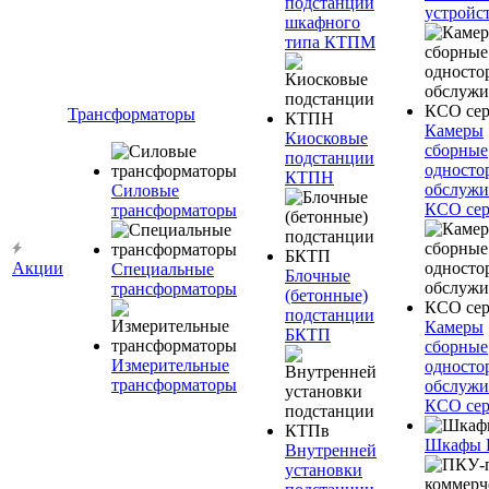
подстанции
устройс
шкафного
типа КТПМ
Трансформаторы
Камеры
Киосковые
сборные
подстанции
односто
КТПН
обслужи
Силовые
КСО сер
трансформаторы
Акции
Специальные
Блочные
трансформаторы
(бетонные)
подстанции
Камеры
БКТП
сборные
Измерительные
односто
трансформаторы
обслужи
КСО сер
Шкафы
Внутренней
установки