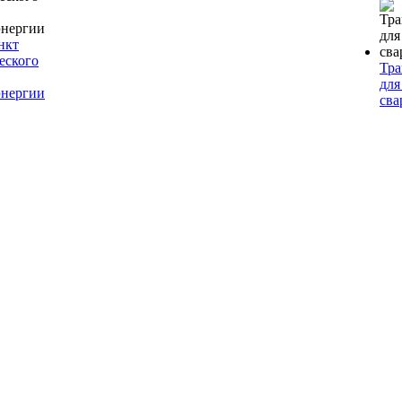
нкт
еского
Тр
для
энергии
сва