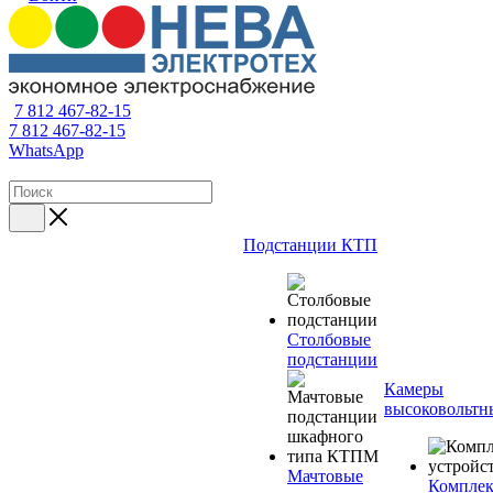
7 812 467-82-15
7 812 467-82-15
WhatsApp
Подстанции КТП
Столбовые
подстанции
Камеры
высоковольтн
Мачтовые
Компле