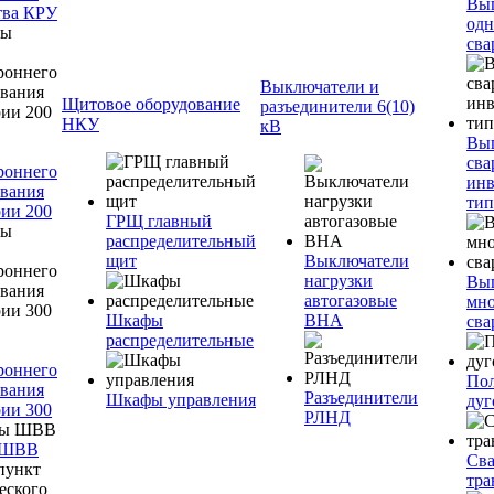
Вы
тва КРУ
одн
сва
Выключатели и
Щитовое оборудование
разъединители 6(10)
НКУ
кВ
Вы
сва
роннего
инв
вания
тип
ии 200
ГРЩ главный
распределительный
щит
Выключатели
нагрузки
Вы
автогазовые
мно
Шкафы
ВНА
сва
распределительные
роннего
Пол
вания
Разъединители
Шкафы управления
дуг
ии 300
РЛНД
 ШВВ
Св
тра