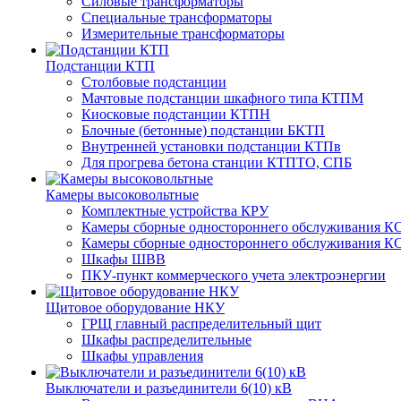
Силовые трансформаторы
Специальные трансформаторы
Измерительные трансформаторы
Подстанции КТП
Столбовые подстанции
Мачтовые подстанции шкафного типа КТПМ
Киосковые подстанции КТПН
Блочные (бетонные) подстанции БКТП
Внутренней установки подстанции КТПв
Для прогрева бетона станции КТПТО, СПБ
Камеры высоковольтные
Комплектные устройства КРУ
Камеры сборные одностороннего обслуживания КС
Камеры сборные одностороннего обслуживания КС
Шкафы ШВВ
ПКУ-пункт коммерческого учета электроэнергии
Щитовое оборудование НКУ
ГРЩ главный распределительный щит
Шкафы распределительные
Шкафы управления
Выключатели и разъединители 6(10) кВ