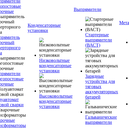
прямители
опостовые
Выпрямители
рочные
Мета
Конденсаторные
установки
Стартерные
прямитель
выпрямители
рочный
(ВАСТ)
ерторного
а
Низковольтные
конденсаторные
установки
прямители
Зарядные
гопостовые
устройства для
рочные
тяговых
аккумуляторных
Высоковольтные
батарей
уавтомат
конденсаторные
овой сварки
установки
Гальванические
арочные
выпрямители
нсформаторы