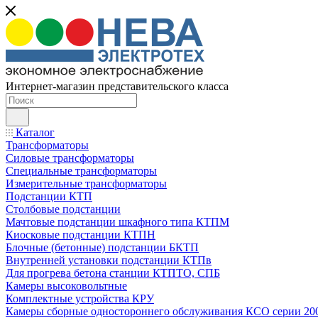
Интернет-магазин представительского класса
Каталог
Трансформаторы
Силовые трансформаторы
Специальные трансформаторы
Измерительные трансформаторы
Подстанции КТП
Столбовые подстанции
Мачтовые подстанции шкафного типа КТПМ
Киосковые подстанции КТПН
Блочные (бетонные) подстанции БКТП
Внутренней установки подстанции КТПв
Для прогрева бетона станции КТПТО, СПБ
Камеры высоковольтные
Комплектные устройства КРУ
Камеры сборные одностороннего обслуживания КСО серии 20