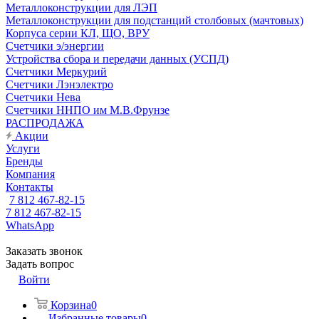
Металлоконструкции для ЛЭП
Металлоконструкции для подстанций столбовых (мачтовых)
Корпуса серии КЛ, ЩО, ВРУ
Счетчики э/энергии
Устройства сбора и передачи данных (УСПД)
Счетчики Меркурий
Счетчики Лэнэлектро
Счетчики Нева
Счетчики ННПО им М.В.Фрунзе
РАСПРОДАЖА
Акции
Услуги
Бренды
Компания
Контакты
7 812 467-82-15
7 812 467-82-15
WhatsApp
Заказать звонок
Задать вопрос
Войти
Корзина
0
Избранные товары
0