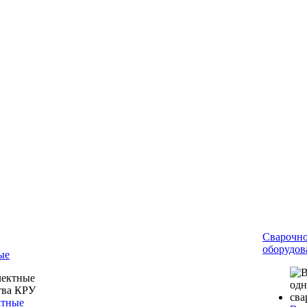
Сварочн
оборудов
ые
ктные