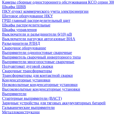
Камеры сборные одностороннего обслуживания КСО серии 30
Шкафы ШВВ
ПКУ-пункт коммерческого учета электроэнергии
Щитовое оборудование НКУ
ГРЩ главный распределительный щит
Шкафы распределительные
Шкафы управления
Выключатели и разъединители 6(10) кВ
Выключатели нагрузки автогазовые ВНА
Разъединители РЛНД
Сварочное оборудование
Выпрямители однопостовые сварочные
Выпрямитель сварочный инверторного типа
Выпрямители многопостовые сварочные
Полуавтомат дуговой сварки
Сварочные трансформаторы
Трансформаторы для контактной сварки
Конденсаторные установки
Низковольтные конденсаторные установки
Высоковольтные конденсаторные установки
Выпрямители
Стартерные выпрямители (ВАСТ)
Зарядные устройства для тяговых аккумуляторных батарей
Гальванические выпрямители
Металлоконструкции