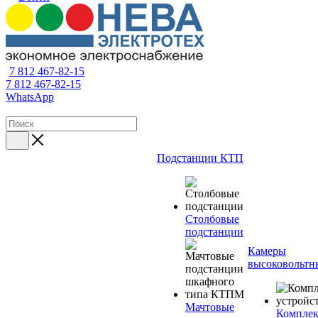
7 812 467-82-15
7 812 467-82-15
WhatsApp
Подстанции КТП
Столбовые
подстанции
Камеры
высоковольтн
Мачтовые
Компле