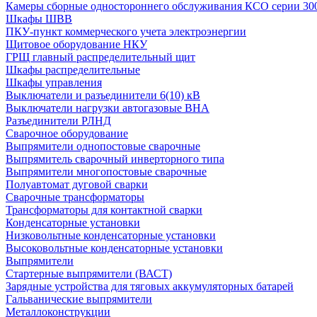
Камеры сборные одностороннего обслуживания КСО серии 30
Шкафы ШВВ
ПКУ-пункт коммерческого учета электроэнергии
Щитовое оборудование НКУ
ГРЩ главный распределительный щит
Шкафы распределительные
Шкафы управления
Выключатели и разъединители 6(10) кВ
Выключатели нагрузки автогазовые ВНА
Разъединители РЛНД
Сварочное оборудование
Выпрямители однопостовые сварочные
Выпрямитель сварочный инверторного типа
Выпрямители многопостовые сварочные
Полуавтомат дуговой сварки
Сварочные трансформаторы
Трансформаторы для контактной сварки
Конденсаторные установки
Низковольтные конденсаторные установки
Высоковольтные конденсаторные установки
Выпрямители
Стартерные выпрямители (ВАСТ)
Зарядные устройства для тяговых аккумуляторных батарей
Гальванические выпрямители
Металлоконструкции