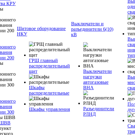
Вы
тва КРУ
одн
сва
Выключатели и
Щитовое оборудование
разъединители 6(10)
НКУ
кВ
Вы
сва
роннего
инв
вания
тип
ии 200
ГРЩ главный
распределительный
щит
Выключатели
нагрузки
Вы
автогазовые
мно
Шкафы
ВНА
сва
распределительные
роннего
Пол
вания
Разъединители
Шкафы управления
дуг
ии 300
РЛНД
 ШВВ
Св
тра