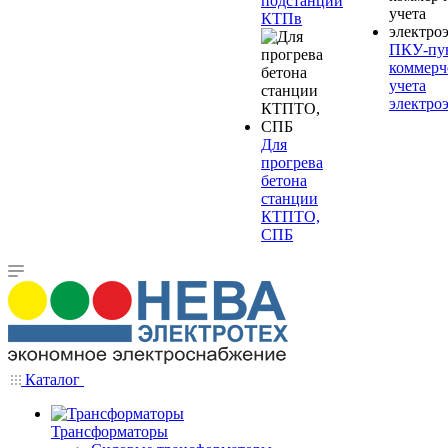
подстанции
КТПв
ПКУ-пу
коммерч
учета
электро
Для
прогрева
бетона
станции
КТПТО,
СПБ
Каталог
Трансформаторы