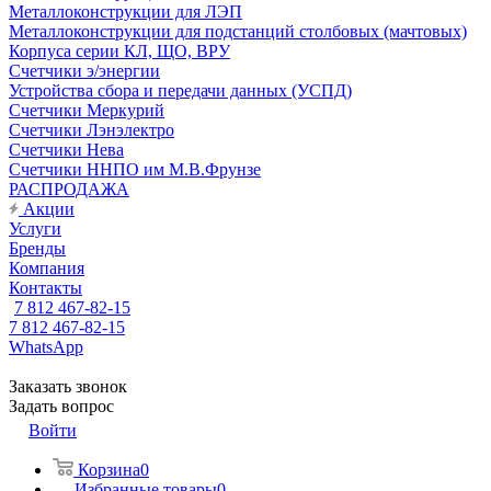
Металлоконструкции для ЛЭП
Металлоконструкции для подстанций столбовых (мачтовых)
Корпуса серии КЛ, ЩО, ВРУ
Счетчики э/энергии
Устройства сбора и передачи данных (УСПД)
Счетчики Меркурий
Счетчики Лэнэлектро
Счетчики Нева
Счетчики ННПО им М.В.Фрунзе
РАСПРОДАЖА
Акции
Услуги
Бренды
Компания
Контакты
7 812 467-82-15
7 812 467-82-15
WhatsApp
Заказать звонок
Задать вопрос
Войти
Корзина
0
Избранные товары
0