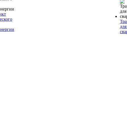
нкт
еского
Тр
для
энергии
сва