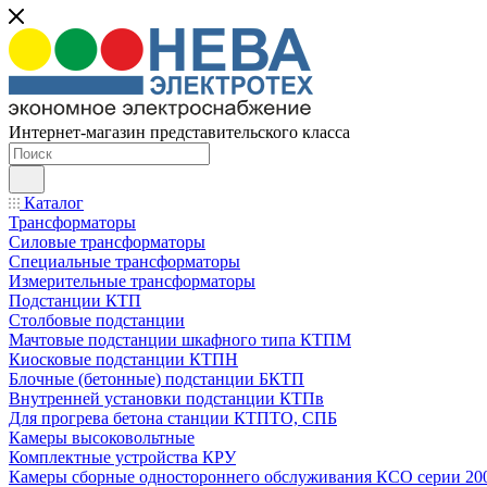
Интернет-магазин представительского класса
Каталог
Трансформаторы
Силовые трансформаторы
Специальные трансформаторы
Измерительные трансформаторы
Подстанции КТП
Столбовые подстанции
Мачтовые подстанции шкафного типа КТПМ
Киосковые подстанции КТПН
Блочные (бетонные) подстанции БКТП
Внутренней установки подстанции КТПв
Для прогрева бетона станции КТПТО, СПБ
Камеры высоковольтные
Комплектные устройства КРУ
Камеры сборные одностороннего обслуживания КСО серии 20