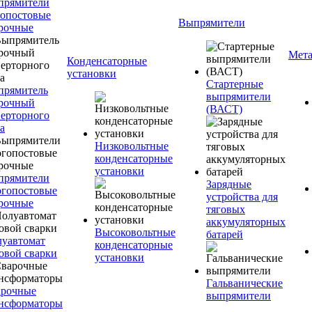
прямители
опостовые
Выпрямители
рочные
Мета
Конденсаторные
установки
Стартерные
прямитель
выпрямители
рочный
(ВАСТ)
ерторного
а
Низковольтные
конденсаторные
установки
прямители
Зарядные
гопостовые
устройства для
рочные
тяговых
аккумуляторных
Высоковольтные
батарей
уавтомат
конденсаторные
овой сварки
установки
Гальванические
арочные
выпрямители
нсформаторы