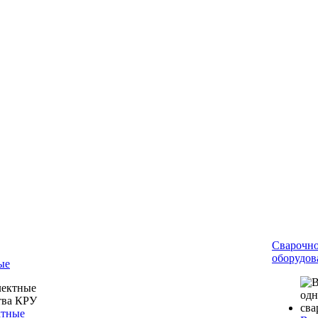
Сварочн
оборудов
ые
ктные