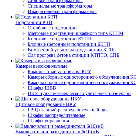
Силовые трансформаторы
Специальные трансформаторы
Измерительные трансформаторы
Подстанции КТП
Столбовые подстанции
Мачтовые подстанции шкафного типа КТПМ
Киосковые подстанции КТПН
Блочные (бетонные) подстанции БКТП
Внутренней установки подстанции КТПв
Для прогрева бетона станции КТПТО, СПБ
Камеры высоковольтные
Комплектные устройства КРУ
Камеры сборные одностороннего обслуживания КС
Камеры сборные одностороннего обслуживания КС
Шкафы ШВВ
ПКУ-пункт коммерческого учета электроэнергии
Щитовое оборудование НКУ
ГРЩ главный распределительный щит
Шкафы распределительные
Шкафы управления
Выключатели и разъединители 6(10) кВ