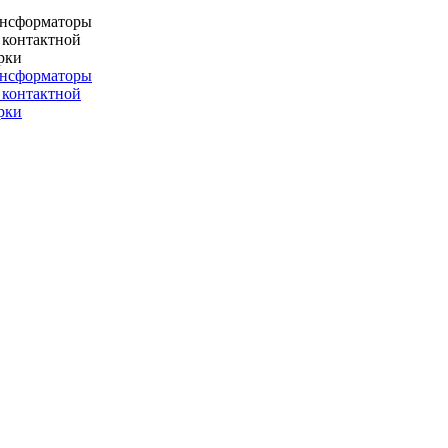
ансформаторы
 контактной
рки