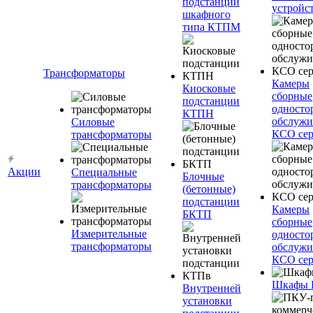
подстанции
устройс
шкафного
типа КТПМ
Трансформаторы
Камеры
Киосковые
сборные
подстанции
односто
КТПН
обслужи
Силовые
КСО сер
трансформаторы
Акции
Специальные
Блочные
трансформаторы
(бетонные)
подстанции
Камеры
БКТП
сборные
Измерительные
односто
трансформаторы
обслужи
КСО сер
Шкафы
Внутренней
установки