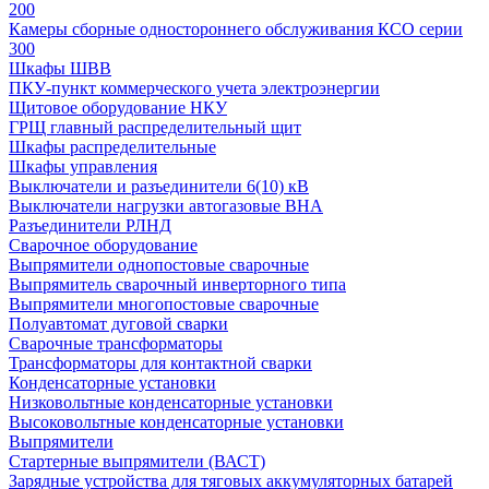
200
Камеры сборные одностороннего обслуживания КСО серии
300
Шкафы ШВВ
ПКУ-пункт коммерческого учета электроэнергии
Щитовое оборудование НКУ
ГРЩ главный распределительный щит
Шкафы распределительные
Шкафы управления
Выключатели и разъединители 6(10) кВ
Выключатели нагрузки автогазовые ВНА
Разъединители РЛНД
Сварочное оборудование
Выпрямители однопостовые сварочные
Выпрямитель сварочный инверторного типа
Выпрямители многопостовые сварочные
Полуавтомат дуговой сварки
Сварочные трансформаторы
Трансформаторы для контактной сварки
Конденсаторные установки
Низковольтные конденсаторные установки
Высоковольтные конденсаторные установки
Выпрямители
Стартерные выпрямители (ВАСТ)
Зарядные устройства для тяговых аккумуляторных батарей