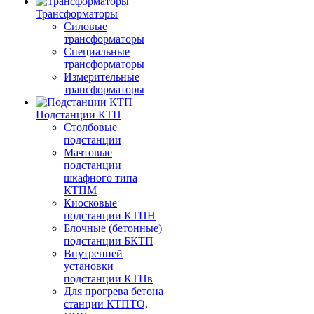
Трансформаторы
Силовые
трансформаторы
Специальные
трансформаторы
Измерительные
трансформаторы
Подстанции КТП
Столбовые
подстанции
Мачтовые
подстанции
шкафного типа
КТПМ
Киосковые
подстанции КТПН
Блочные (бетонные)
подстанции БКТП
Внутренней
установки
подстанции КТПв
Для прогрева бетона
станции КТПТО,