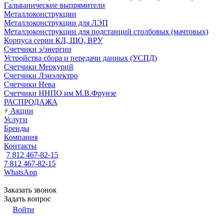
Гальванические выпрямители
Металлоконструкции
Металлоконструкции для ЛЭП
Металлоконструкции для подстанций столбовых (мачтовых)
Корпуса серии КЛ, ЩО, ВРУ
Счетчики э/энергии
Устройства сбора и передачи данных (УСПД)
Счетчики Меркурий
Счетчики Лэнэлектро
Счетчики Нева
Счетчики ННПО им М.В.Фрунзе
РАСПРОДАЖА
Акции
Услуги
Бренды
Компания
Контакты
7 812 467-82-15
7 812 467-82-15
WhatsApp
Заказать звонок
Задать вопрос
Войти