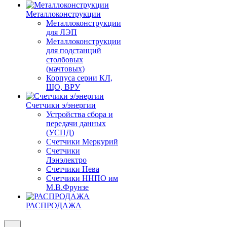
Металлоконструкции
Металлоконструкции
для ЛЭП
Металлоконструкции
для подстанций
столбовых
(мачтовых)
Корпуса серии КЛ,
ЩО, ВРУ
Счетчики э/энергии
Устройства сбора и
передачи данных
(УСПД)
Счетчики Меркурий
Счетчики
Лэнэлектро
Счетчики Нева
Счетчики ННПО им
М.В.Фрунзе
РАСПРОДАЖА