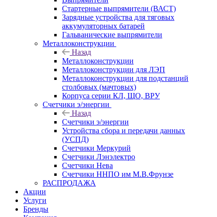
Стартерные выпрямители (ВАСТ)
Зарядные устройства для тяговых
аккумуляторных батарей
Гальванические выпрямители
Металлоконструкции
Назад
Металлоконструкции
Металлоконструкции для ЛЭП
Металлоконструкции для подстанций
столбовых (мачтовых)
Корпуса серии КЛ, ЩО, ВРУ
Счетчики э/энергии
Назад
Счетчики э/энергии
Устройства сбора и передачи данных
(УСПД)
Счетчики Меркурий
Счетчики Лэнэлектро
Счетчики Нева
Счетчики ННПО им М.В.Фрунзе
РАСПРОДАЖА
Акции
Услуги
Бренды