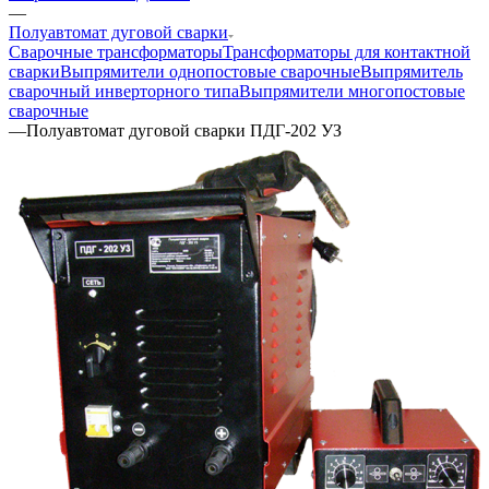
—
Полуавтомат дуговой сварки
Сварочные трансформаторы
Трансформаторы для контактной
сварки
Выпрямители однопостовые сварочные
Выпрямитель
сварочный инверторного типа
Выпрямители многопостовые
сварочные
—
Полуавтомат дуговой сварки ПДГ-202 УЗ