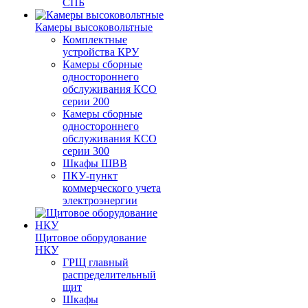
СПБ
Камеры высоковольтные
Комплектные
устройства КРУ
Камеры сборные
одностороннего
обслуживания КСО
серии 200
Камеры сборные
одностороннего
обслуживания КСО
серии 300
Шкафы ШВВ
ПКУ-пункт
коммерческого учета
электроэнергии
Щитовое оборудование
НКУ
ГРЩ главный
распределительный
щит
Шкафы