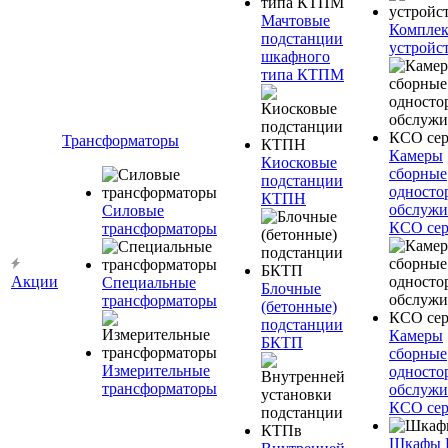
Мачтовые
Компле
подстанции
устройс
шкафного
типа КТПМ
Трансформаторы
Камеры
Киосковые
сборные
подстанции
односто
КТПН
обслужи
Силовые
КСО сер
трансформаторы
Акции
Специальные
Блочные
трансформаторы
(бетонные)
подстанции
Камеры
БКТП
сборные
Измерительные
односто
трансформаторы
обслужи
КСО сер
Шкафы