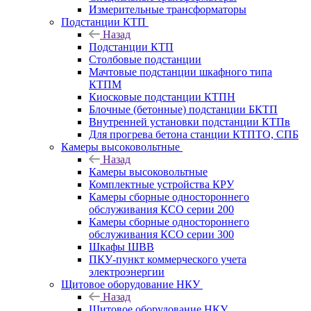
Измерительные трансформаторы
Подстанции КТП
Назад
Подстанции КТП
Столбовые подстанции
Мачтовые подстанции шкафного типа
КТПМ
Киосковые подстанции КТПН
Блочные (бетонные) подстанции БКТП
Внутренней установки подстанции КТПв
Для прогрева бетона станции КТПТО, СПБ
Камеры высоковольтные
Назад
Камеры высоковольтные
Комплектные устройства КРУ
Камеры сборные одностороннего
обслуживания КСО серии 200
Камеры сборные одностороннего
обслуживания КСО серии 300
Шкафы ШВВ
ПКУ-пункт коммерческого учета
электроэнергии
Щитовое оборудование НКУ
Назад
Щитовое оборудование НКУ