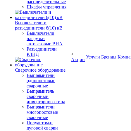
распределительные
Шкафы управления
Выключатели и
разъединители 6(10) кВ
Выключатели
нагрузки
автогазовые ВНА
Разъединители
РЛНД
Услуги
Бренды
Компа
Акции
Сварочное оборудование
Выпрямители
однопостовые
сварочные
Выпрямитель
сварочный
инверторного типа
Выпрямители
многопостовые
сварочные
Полуавтомат
дуговой сварки