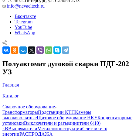
г. Санкт-Петербург, ул. Салова 57/3
info@nevaeltech.ru
Вконтакте
Telegram
YouTube
WhatsApp
Полуавтомат дуговой сварки ПДГ-202
УЗ
Главная
—
Каталог
—
Сварочное оборудование
Трансформаторы
Подстанции КТП
Камеры
высоковольтные
Щитовое оборудование НКУ
Конденсаторные
установки
Выключатели и разъединители 6(10)
кВ
Выпрямители
Металлоконструкции
Счетчики э/
энергии
РАСПРОДАЖА