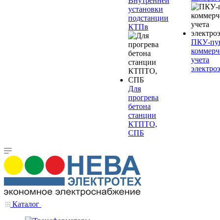
Внутренней
установки
подстанции
КТПв
ПКУ-пу
коммерч
учета
электро
Для
прогрева
бетона
станции
КТПТО,
СПБ
Каталог