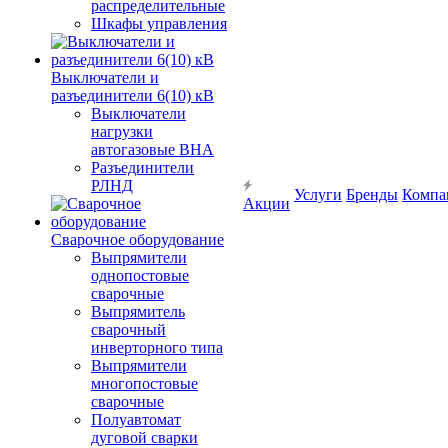
распределительные
Шкафы управления
Выключатели и
разъединители 6(10) кВ
Выключатели
нагрузки
автогазовые ВНА
Разъединители
РЛНД
Услуги
Бренды
Компа
Акции
Сварочное оборудование
Выпрямители
однопостовые
сварочные
Выпрямитель
сварочный
инверторного типа
Выпрямители
многопостовые
сварочные
Полуавтомат
дуговой сварки