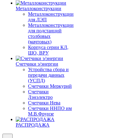
Металлоконструкции
Металлоконструкции
для ЛЭП
Металлоконструкции
для подстанций
столбовых
(мачтовых)
Корпуса серии КЛ,
ЩО, ВРУ
Счетчики э/энергии
Устройства сбора и
передачи данных
(УСПД)
Счетчики Меркурий
Счетчики
Лэнэлектро
Счетчики Нева
Счетчики ННПО им
М.В.Фрунзе
РАСПРОДАЖА