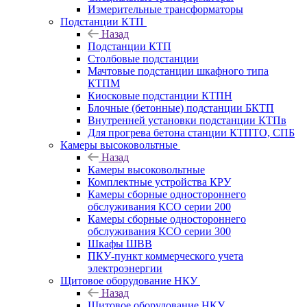
Измерительные трансформаторы
Подстанции КТП
Назад
Подстанции КТП
Столбовые подстанции
Мачтовые подстанции шкафного типа
КТПМ
Киосковые подстанции КТПН
Блочные (бетонные) подстанции БКТП
Внутренней установки подстанции КТПв
Для прогрева бетона станции КТПТО, СПБ
Камеры высоковольтные
Назад
Камеры высоковольтные
Комплектные устройства КРУ
Камеры сборные одностороннего
обслуживания КСО серии 200
Камеры сборные одностороннего
обслуживания КСО серии 300
Шкафы ШВВ
ПКУ-пункт коммерческого учета
электроэнергии
Щитовое оборудование НКУ
Назад
Щитовое оборудование НКУ