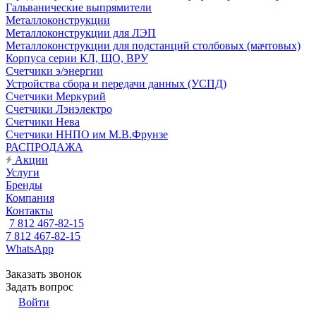
Гальванические выпрямители
Металлоконструкции
Металлоконструкции для ЛЭП
Металлоконструкции для подстанций столбовых (мачтовых)
Корпуса серии КЛ, ЩО, ВРУ
Счетчики э/энергии
Устройства сбора и передачи данных (УСПД)
Счетчики Меркурий
Счетчики Лэнэлектро
Счетчики Нева
Счетчики ННПО им М.В.Фрунзе
РАСПРОДАЖА
Акции
Услуги
Бренды
Компания
Контакты
7 812 467-82-15
7 812 467-82-15
WhatsApp
Заказать звонок
Задать вопрос
Войти