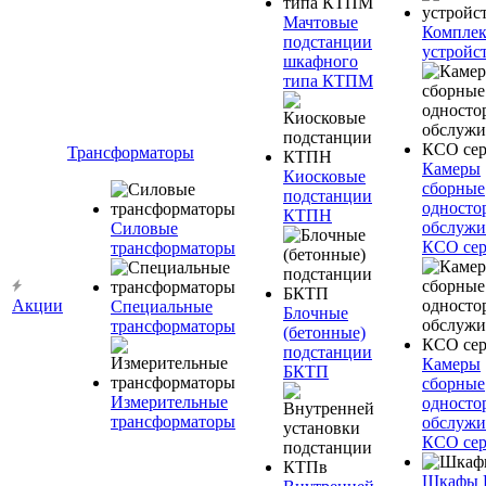
Мачтовые
Компле
подстанции
устройс
шкафного
типа КТПМ
Трансформаторы
Камеры
Киосковые
сборные
подстанции
односто
КТПН
обслужи
Силовые
КСО сер
трансформаторы
Акции
Специальные
Блочные
трансформаторы
(бетонные)
подстанции
Камеры
БКТП
сборные
Измерительные
односто
трансформаторы
обслужи
КСО сер
Шкафы