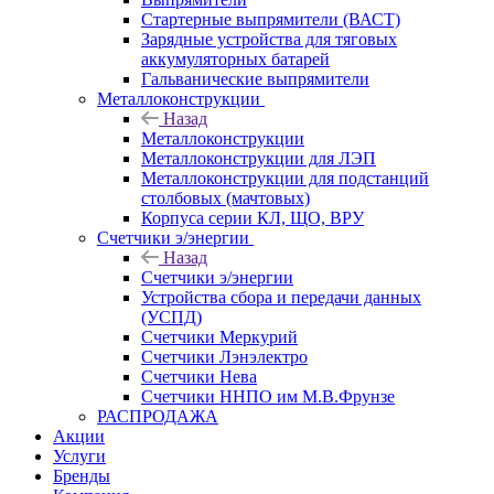
Стартерные выпрямители (ВАСТ)
Зарядные устройства для тяговых
аккумуляторных батарей
Гальванические выпрямители
Металлоконструкции
Назад
Металлоконструкции
Металлоконструкции для ЛЭП
Металлоконструкции для подстанций
столбовых (мачтовых)
Корпуса серии КЛ, ЩО, ВРУ
Счетчики э/энергии
Назад
Счетчики э/энергии
Устройства сбора и передачи данных
(УСПД)
Счетчики Меркурий
Счетчики Лэнэлектро
Счетчики Нева
Счетчики ННПО им М.В.Фрунзе
РАСПРОДАЖА
Акции
Услуги
Бренды