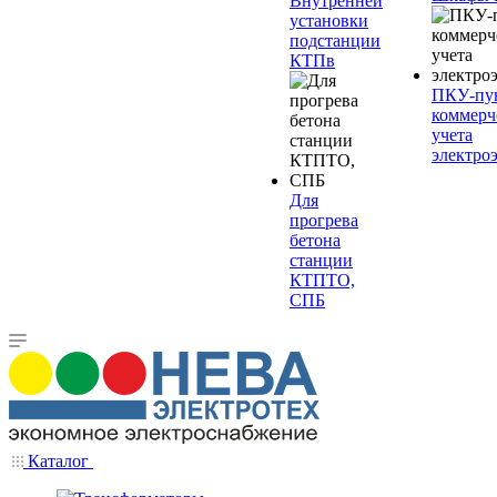
Внутренней
установки
подстанции
КТПв
ПКУ-пу
коммерч
учета
электро
Для
прогрева
бетона
станции
КТПТО,
СПБ
Каталог