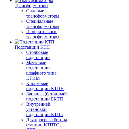
Трансформаторы
Силовые
трансформаторы
Специальные
трансформаторы
Измерительные
трансформаторы
Подстанции КТП
Столбовые
подстанции
Мачтовые
подстанции
шкафного типа
КТПМ
Киосковые
подстанции КТПН
Блочные (бетонные)
подстанции БКТП
Внутренней
установки
подстанции КТПв
Для прогрева бетона
станции КТПТО,