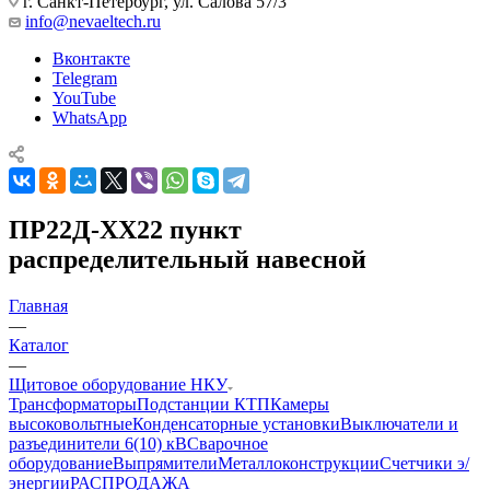
г. Санкт-Петербург, ул. Салова 57/3
info@nevaeltech.ru
Вконтакте
Telegram
YouTube
WhatsApp
ПР22Д-ХХ22 пункт
распределительный навесной
Главная
—
Каталог
—
Щитовое оборудование НКУ
Трансформаторы
Подстанции КТП
Камеры
высоковольтные
Конденсаторные установки
Выключатели и
разъединители 6(10) кВ
Сварочное
оборудование
Выпрямители
Металлоконструкции
Счетчики э/
энергии
РАСПРОДАЖА