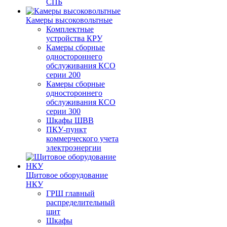
СПБ
Камеры высоковольтные
Комплектные
устройства КРУ
Камеры сборные
одностороннего
обслуживания КСО
серии 200
Камеры сборные
одностороннего
обслуживания КСО
серии 300
Шкафы ШВВ
ПКУ-пункт
коммерческого учета
электроэнергии
Щитовое оборудование
НКУ
ГРЩ главный
распределительный
щит
Шкафы