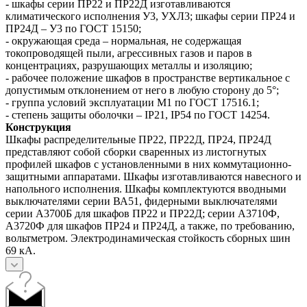
- шкафы серии ПР22 и ПР22Д изготавливаются
климатического исполнения У3, УХЛ3; шкафы серии ПР24 и
ПР24Д – У3 по ГОСТ 15150;
- окружающая среда – нормальная, не содержащая
токопроводящей пыли, агрессивных газов и паров в
концентрациях, разрушающих металлы и изоляцию;
- рабочее положение шкафов в пространстве вертикальное с
допустимым отклонением от него в любую сторону до 5°;
- группа условий эксплуатации М1 по ГОСТ 17516.1;
- степень защиты оболочки – IP21, IP54 по ГОСТ 14254.
Конструкция
Шкафы распределительные ПР22, ПР22Д, ПР24, ПР24Д
представляют собой сборки сваренных из листогнутых
профилей шкафов с установленными в них коммутационно-
защитными аппаратами. Шкафы изготавливаются навесного и
напольного исполнения. Шкафы комплектуются вводными
выключателями серии ВА51, фидерными выключателями
серии А3700Б для шкафов ПР22 и ПР22Д; серии А3710Ф,
А3720Ф для шкафов ПР24 и ПР24Д, а также, по требованию,
вольтметром. Электродинамическая стойкость сборных шин
69 кА.