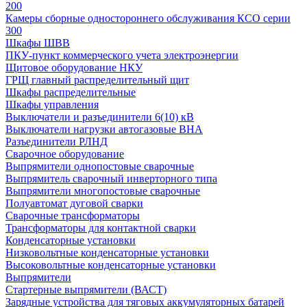
200
Камеры сборные одностороннего обслуживания КСО серии
300
Шкафы ШВВ
ПКУ-пункт коммерческого учета электроэнергии
Щитовое оборудование НКУ
ГРЩ главный распределительный щит
Шкафы распределительные
Шкафы управления
Выключатели и разъединители 6(10) кВ
Выключатели нагрузки автогазовые ВНА
Разъединители РЛНД
Сварочное оборудование
Выпрямители однопостовые сварочные
Выпрямитель сварочный инверторного типа
Выпрямители многопостовые сварочные
Полуавтомат дуговой сварки
Сварочные трансформаторы
Трансформаторы для контактной сварки
Конденсаторные установки
Низковольтные конденсаторные установки
Высоковольтные конденсаторные установки
Выпрямители
Стартерные выпрямители (ВАСТ)
Зарядные устройства для тяговых аккумуляторных батарей