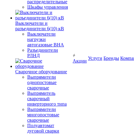
распределительные
Шкафы управления
Выключатели и
разъединители 6(10) кВ
Выключатели
нагрузки
автогазовые ВНА
Разъединители
РЛНД
Услуги
Бренды
Компа
Акции
Сварочное оборудование
Выпрямители
однопостовые
сварочные
Выпрямитель
сварочный
инверторного типа
Выпрямители
многопостовые
сварочные
Полуавтомат
дуговой сварки