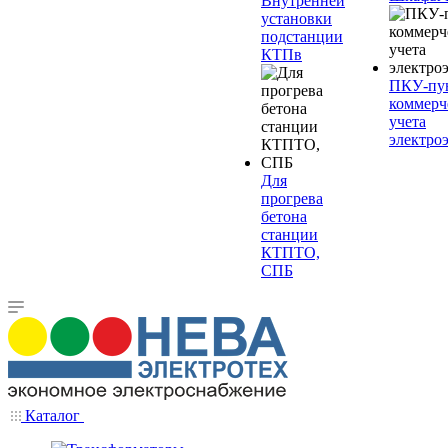
Внутренней
установки
подстанции
КТПв
ПКУ-пу
коммерч
учета
электро
Для
прогрева
бетона
станции
КТПТО,
СПБ
Каталог