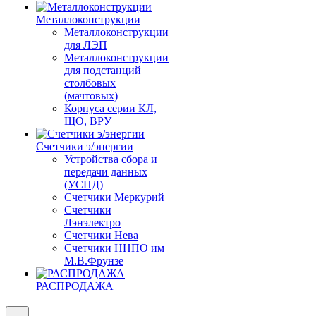
Металлоконструкции
Металлоконструкции
для ЛЭП
Металлоконструкции
для подстанций
столбовых
(мачтовых)
Корпуса серии КЛ,
ЩО, ВРУ
Счетчики э/энергии
Устройства сбора и
передачи данных
(УСПД)
Счетчики Меркурий
Счетчики
Лэнэлектро
Счетчики Нева
Счетчики ННПО им
М.В.Фрунзе
РАСПРОДАЖА