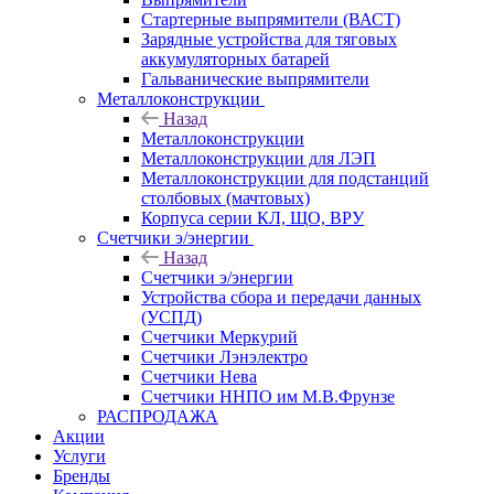
Стартерные выпрямители (ВАСТ)
Зарядные устройства для тяговых
аккумуляторных батарей
Гальванические выпрямители
Металлоконструкции
Назад
Металлоконструкции
Металлоконструкции для ЛЭП
Металлоконструкции для подстанций
столбовых (мачтовых)
Корпуса серии КЛ, ЩО, ВРУ
Счетчики э/энергии
Назад
Счетчики э/энергии
Устройства сбора и передачи данных
(УСПД)
Счетчики Меркурий
Счетчики Лэнэлектро
Счетчики Нева
Счетчики ННПО им М.В.Фрунзе
РАСПРОДАЖА
Акции
Услуги
Бренды