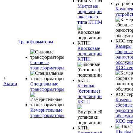
Мачтовые
Компле
подстанции
устройс
шкафного
типа КТПМ
Трансформаторы
Камеры
Киосковые
сборные
подстанции
односто
КТПН
обслужи
Силовые
КСО сер
трансформаторы
Акции
Специальные
Блочные
трансформаторы
(бетонные)
подстанции
Камеры
БКТП
сборные
Измерительные
односто
трансформаторы
обслужи
КСО сер
Шкафы