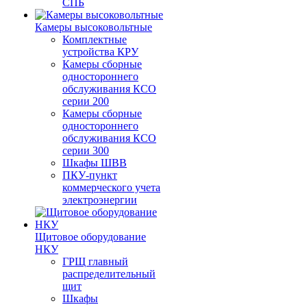
СПБ
Камеры высоковольтные
Комплектные
устройства КРУ
Камеры сборные
одностороннего
обслуживания КСО
серии 200
Камеры сборные
одностороннего
обслуживания КСО
серии 300
Шкафы ШВВ
ПКУ-пункт
коммерческого учета
электроэнергии
Щитовое оборудование
НКУ
ГРЩ главный
распределительный
щит
Шкафы