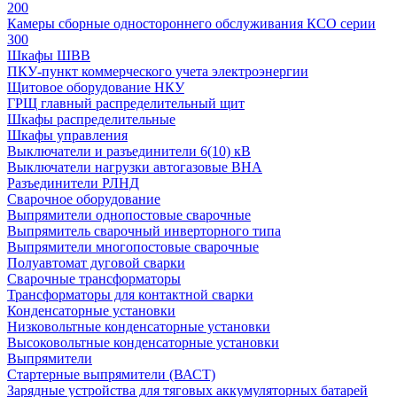
200
Камеры сборные одностороннего обслуживания КСО серии
300
Шкафы ШВВ
ПКУ-пункт коммерческого учета электроэнергии
Щитовое оборудование НКУ
ГРЩ главный распределительный щит
Шкафы распределительные
Шкафы управления
Выключатели и разъединители 6(10) кВ
Выключатели нагрузки автогазовые ВНА
Разъединители РЛНД
Сварочное оборудование
Выпрямители однопостовые сварочные
Выпрямитель сварочный инверторного типа
Выпрямители многопостовые сварочные
Полуавтомат дуговой сварки
Сварочные трансформаторы
Трансформаторы для контактной сварки
Конденсаторные установки
Низковольтные конденсаторные установки
Высоковольтные конденсаторные установки
Выпрямители
Стартерные выпрямители (ВАСТ)
Зарядные устройства для тяговых аккумуляторных батарей