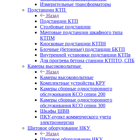
Измерительные трансформаторы
Подстанции КТП
Назад
Подстанции КТП
Столбовые подстанции
Мачтовые подстанции шкафного типа
КТПМ
Киосковые подстанции КТПН
Блочные (бетонные) подстанции БКТП
Внутренней установки подстанции КТПв
Для прогрева бетона станции КТПТО, СПБ
Камеры высоковольтные
Назад
Камеры высоковольтные
Комплектные устройства КРУ
Камеры сборные одностороннего
обслуживания КСО серии 200
Камеры сборные одностороннего
обслуживания КСО серии 300
Шкафы ШВВ
ПКУ-пункт коммерческого учета
электроэнергии
Щитовое оборудование НКУ
Назад
Щитовое оборудование НКУ