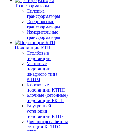
Трансформаторы
Силовые
трансформаторы
Специальные
трансформаторы
Измерительные
трансформаторы
Подстанции КТП
Столбовые
подстанции
Мачтовые
подстанции
шкафного типа
КТПМ
Киосковые
подстанции КТПН
Блочные (бетонные)
подстанции БКТП
Внутренней
установки
подстанции КТПв
Для прогрева бетона
станции КТПТО,