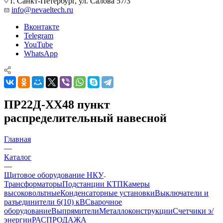
г. Санкт-Петербург, ул. Салова 57/3
info@nevaeltech.ru
Вконтакте
Telegram
YouTube
WhatsApp
ПР22Д-ХХ48 пункт
распределительный навесной
Главная
—
Каталог
—
Щитовое оборудование НКУ
Трансформаторы
Подстанции КТП
Камеры
высоковольтные
Конденсаторные установки
Выключатели и
разъединители 6(10) кВ
Сварочное
оборудование
Выпрямители
Металлоконструкции
Счетчики э/
энергии
РАСПРОДАЖА