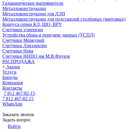
Гальванические выпрямители
Металлоконструкции
Металлоконструкции для ЛЭП
Металлоконструкции для подстанций столбовых (мачтовых)
Корпуса серии КЛ, ЩО, ВРУ
Счетчики э/энергии
Устройства сбора и передачи данных (УСПД)
Счетчики Меркурий
Счетчики Лэнэлектро
Счетчики Нева
Счетчики ННПО им М.В.Фрунзе
РАСПРОДАЖА
Акции
Услуги
Бренды
Компания
Контакты
7 812 467-82-15
7 812 467-82-15
WhatsApp
Заказать звонок
Задать вопрос
Войти