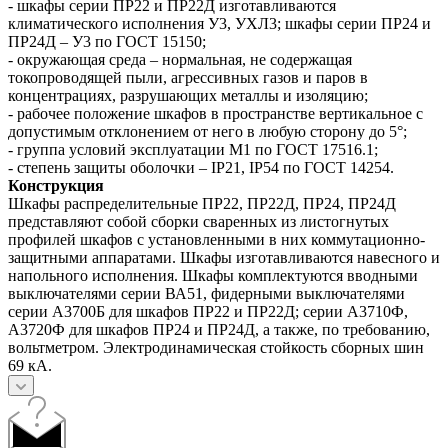
- шкафы серии ПР22 и ПР22Д изготавливаются
климатического исполнения У3, УХЛ3; шкафы серии ПР24 и
ПР24Д – У3 по ГОСТ 15150;
- окружающая среда – нормальная, не содержащая
токопроводящей пыли, агрессивных газов и паров в
концентрациях, разрушающих металлы и изоляцию;
- рабочее положение шкафов в пространстве вертикальное с
допустимым отклонением от него в любую сторону до 5°;
- группа условий эксплуатации М1 по ГОСТ 17516.1;
- степень защиты оболочки – IP21, IP54 по ГОСТ 14254.
Конструкция
Шкафы распределительные ПР22, ПР22Д, ПР24, ПР24Д
представляют собой сборки сваренных из листогнутых
профилей шкафов с установленными в них коммутационно-
защитными аппаратами. Шкафы изготавливаются навесного и
напольного исполнения. Шкафы комплектуются вводными
выключателями серии ВА51, фидерными выключателями
серии А3700Б для шкафов ПР22 и ПР22Д; серии А3710Ф,
А3720Ф для шкафов ПР24 и ПР24Д, а также, по требованию,
вольтметром. Электродинамическая стойкость сборных шин
69 кА.