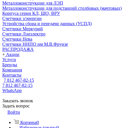
Металлоконструкции для ЛЭП
Металлоконструкции для подстанций столбовых (мачтовых)
Корпуса серии КЛ, ЩО, ВРУ
Счетчики э/энергии
Устройства сбора и передачи данных (УСПД)
Счетчики Меркурий
Счетчики Лэнэлектро
Счетчики Нева
Счетчики ННПО им М.В.Фрунзе
РАСПРОДАЖА
Акции
Услуги
Бренды
Компания
Контакты
7 812 467-82-15
7 812 467-82-15
WhatsApp
Заказать звонок
Задать вопрос
Войти
Корзина
0
Избранные товары
0