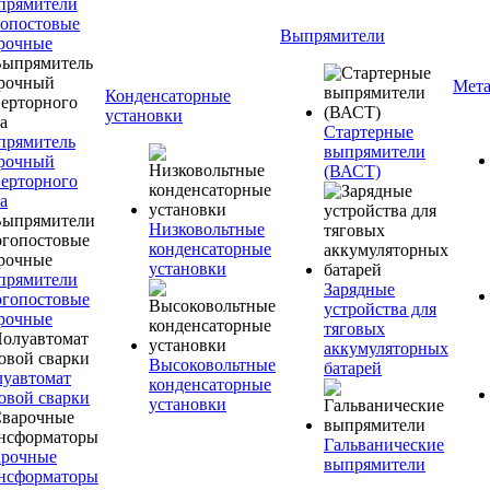
прямители
опостовые
Выпрямители
рочные
Мета
Конденсаторные
установки
Стартерные
прямитель
выпрямители
рочный
(ВАСТ)
ерторного
а
Низковольтные
конденсаторные
установки
прямители
Зарядные
гопостовые
устройства для
рочные
тяговых
аккумуляторных
Высоковольтные
батарей
уавтомат
конденсаторные
овой сварки
установки
Гальванические
арочные
выпрямители
нсформаторы