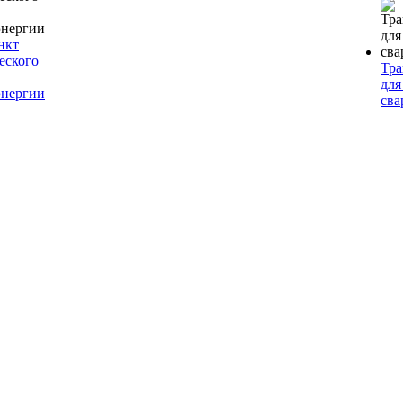
нкт
еского
Тр
для
энергии
сва