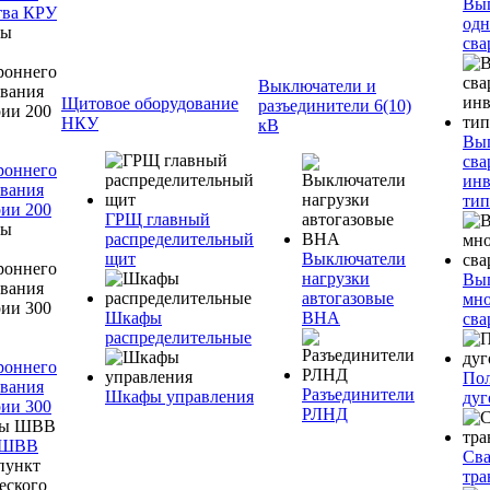
Вы
тва КРУ
одн
сва
Выключатели и
Щитовое оборудование
разъединители 6(10)
НКУ
кВ
Вы
сва
роннего
инв
вания
тип
ии 200
ГРЩ главный
распределительный
щит
Выключатели
нагрузки
Вы
автогазовые
мно
Шкафы
ВНА
сва
распределительные
роннего
Пол
вания
Разъединители
Шкафы управления
дуг
ии 300
РЛНД
 ШВВ
Св
тра