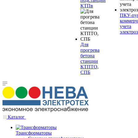
подстанции
КТПв
ПКУ-пу
коммерч
учета
электро
Для
прогрева
бетона
станции
КТПТО,
СПБ
Каталог
Трансформаторы