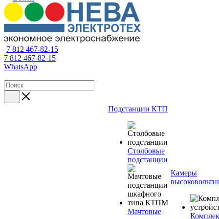
7 812 467-82-15
7 812 467-82-15
WhatsApp
Подстанции КТП
Столбовые
подстанции
Камеры
высоковольтн
Мачтовые
Компле