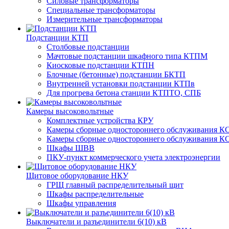
Силовые трансформаторы
Специальные трансформаторы
Измерительные трансформаторы
Подстанции КТП
Столбовые подстанции
Мачтовые подстанции шкафного типа КТПМ
Киосковые подстанции КТПН
Блочные (бетонные) подстанции БКТП
Внутренней установки подстанции КТПв
Для прогрева бетона станции КТПТО, СПБ
Камеры высоковольтные
Комплектные устройства КРУ
Камеры сборные одностороннего обслуживания КС
Камеры сборные одностороннего обслуживания КС
Шкафы ШВВ
ПКУ-пункт коммерческого учета электроэнергии
Щитовое оборудование НКУ
ГРЩ главный распределительный щит
Шкафы распределительные
Шкафы управления
Выключатели и разъединители 6(10) кВ