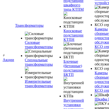
подстанции
устройс
шкафного
типа КТПМ
Трансформаторы
Камеры
Киосковые
сборные
подстанции
односто
КТПН
обслужи
Силовые
КСО сер
трансформаторы
Акции
Специальные
Блочные
трансформаторы
(бетонные)
подстанции
Камеры
БКТП
сборные
Измерительные
односто
трансформаторы
обслужи
КСО сер
Шкафы
Внутренней
установки