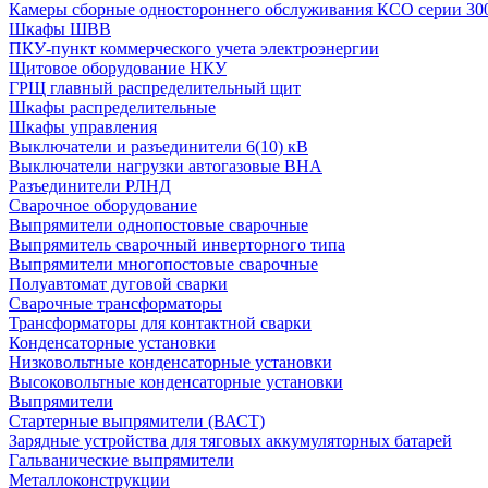
Камеры сборные одностороннего обслуживания КСО серии 30
Шкафы ШВВ
ПКУ-пункт коммерческого учета электроэнергии
Щитовое оборудование НКУ
ГРЩ главный распределительный щит
Шкафы распределительные
Шкафы управления
Выключатели и разъединители 6(10) кВ
Выключатели нагрузки автогазовые ВНА
Разъединители РЛНД
Сварочное оборудование
Выпрямители однопостовые сварочные
Выпрямитель сварочный инверторного типа
Выпрямители многопостовые сварочные
Полуавтомат дуговой сварки
Сварочные трансформаторы
Трансформаторы для контактной сварки
Конденсаторные установки
Низковольтные конденсаторные установки
Высоковольтные конденсаторные установки
Выпрямители
Стартерные выпрямители (ВАСТ)
Зарядные устройства для тяговых аккумуляторных батарей
Гальванические выпрямители
Металлоконструкции