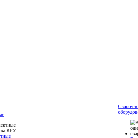
Сварочн
оборудов
ые
ктные