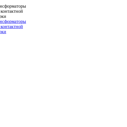
ансформаторы
 контактной
рки