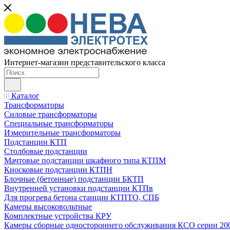
Интернет-магазин представительского класса
Каталог
Трансформаторы
Силовые трансформаторы
Специальные трансформаторы
Измерительные трансформаторы
Подстанции КТП
Столбовые подстанции
Мачтовые подстанции шкафного типа КТПМ
Киосковые подстанции КТПН
Блочные (бетонные) подстанции БКТП
Внутренней установки подстанции КТПв
Для прогрева бетона станции КТПТО, СПБ
Камеры высоковольтные
Комплектные устройства КРУ
Камеры сборные одностороннего обслуживания КСО серии 20