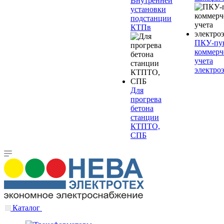
Внутренней
установки
подстанции
КТПв
ПКУ-пу
коммерч
учета
электро
Для
прогрева
бетона
станции
КТПТО,
СПБ
Каталог