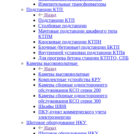
Измерительные трансформаторы
Подстанции КТП
Назад
Подстанции КТП
Столбовые подстанции
Мачтовые подстанции шкафного типа
КТПМ
Киосковые подстанции КТПН
Блочные (бетонные) подстанции БКТП
Внутренней установки подстанции КТПв
Для прогрева бетона станции КТПТО, СПБ
Камеры высоковольтные
Назад
Камеры высоковольтные
Комплектные устройства КРУ
Камеры сборные одностороннего
обслуживания КСО серии 200
Камеры сборные одностороннего
обслуживания КСО серии 300
Шкафы ШВВ
ПКУ-пункт коммерческого учета
электроэнергии
Щитовое оборудование НКУ
Назад
Щитовое оборудование НКУ