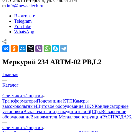
г. Санкт-Петербург, ул. Салова 57/3
info@nevaeltech.ru
Вконтакте
Telegram
YouTube
WhatsApp
Меркурий 234 ARTM-02 PB,L2
Главная
—
Каталог
—
Счетчики э/энергии
Трансформаторы
Подстанции КТП
Камеры
высоковольтные
Щитовое оборудование НКУ
Конденсаторные
установки
Выключатели и разъединители 6(10) кВ
Сварочное
оборудование
Выпрямители
Металлоконструкции
РАСПРОДАЖ
—
Счетчики э/энергии