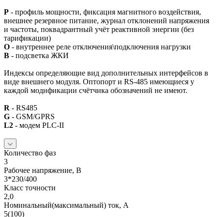
P
- профиль мощности, фиксация магнитного воздействия,
внешнее резервное питание, журнал отклонений напряжения
и частоты, поквадрантный учёт реактивной энергии (без
тарификации)
О
- внутреннее реле отключения\подключения нагрузки
B
- подсветка ЖКИ
Индексы определяющие вид дополнительных интерфейсов в
виде внешнего модуля. Оптопорт и RS-485 имеющиеся у
каждой модификации счётчика обозначений не имеют.
R
- RS485
G
- GSM/GPRS
L2
- модем PLC-II
Количество фаз
3
Рабочее напряжение, В
3*230/400
Класс точности
2,0
Номинальный(максимальный) ток, А
5(100)