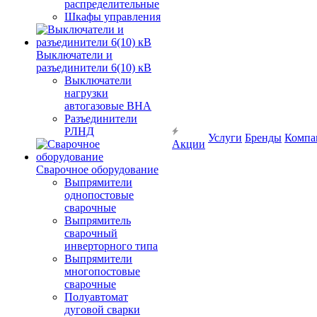
распределительные
Шкафы управления
Выключатели и
разъединители 6(10) кВ
Выключатели
нагрузки
автогазовые ВНА
Разъединители
РЛНД
Услуги
Бренды
Компа
Акции
Сварочное оборудование
Выпрямители
однопостовые
сварочные
Выпрямитель
сварочный
инверторного типа
Выпрямители
многопостовые
сварочные
Полуавтомат
дуговой сварки