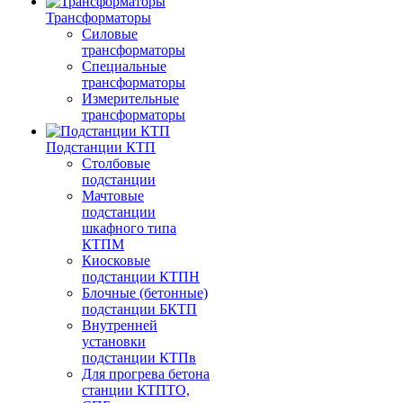
Трансформаторы
Силовые
трансформаторы
Специальные
трансформаторы
Измерительные
трансформаторы
Подстанции КТП
Столбовые
подстанции
Мачтовые
подстанции
шкафного типа
КТПМ
Киосковые
подстанции КТПН
Блочные (бетонные)
подстанции БКТП
Внутренней
установки
подстанции КТПв
Для прогрева бетона
станции КТПТО,