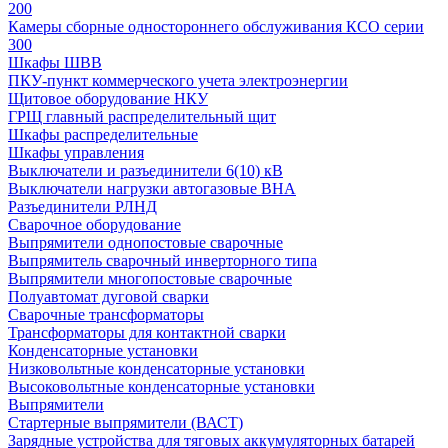
200
Камеры сборные одностороннего обслуживания КСО серии
300
Шкафы ШВВ
ПКУ-пункт коммерческого учета электроэнергии
Щитовое оборудование НКУ
ГРЩ главный распределительный щит
Шкафы распределительные
Шкафы управления
Выключатели и разъединители 6(10) кВ
Выключатели нагрузки автогазовые ВНА
Разъединители РЛНД
Сварочное оборудование
Выпрямители однопостовые сварочные
Выпрямитель сварочный инверторного типа
Выпрямители многопостовые сварочные
Полуавтомат дуговой сварки
Сварочные трансформаторы
Трансформаторы для контактной сварки
Конденсаторные установки
Низковольтные конденсаторные установки
Высоковольтные конденсаторные установки
Выпрямители
Стартерные выпрямители (ВАСТ)
Зарядные устройства для тяговых аккумуляторных батарей