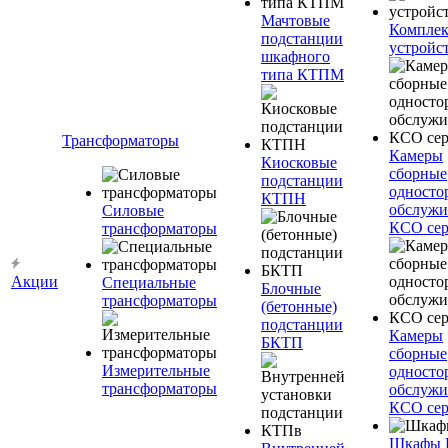
Мачтовые
Компле
подстанции
устройс
шкафного
типа КТПМ
Трансформаторы
Камеры
Киосковые
сборные
подстанции
односто
КТПН
обслужи
Силовые
КСО сер
трансформаторы
Акции
Специальные
Блочные
трансформаторы
(бетонные)
подстанции
Камеры
БКТП
сборные
Измерительные
односто
трансформаторы
обслужи
КСО сер
Шкафы