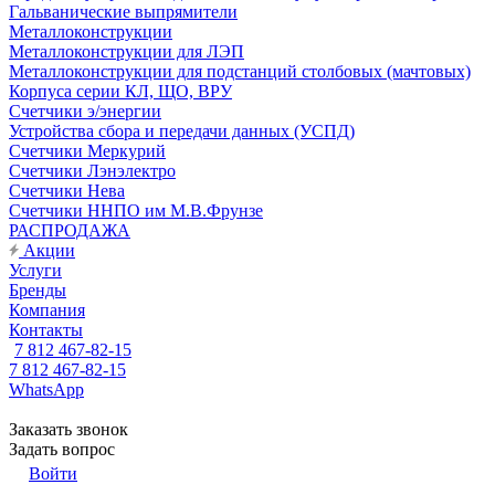
Гальванические выпрямители
Металлоконструкции
Металлоконструкции для ЛЭП
Металлоконструкции для подстанций столбовых (мачтовых)
Корпуса серии КЛ, ЩО, ВРУ
Счетчики э/энергии
Устройства сбора и передачи данных (УСПД)
Счетчики Меркурий
Счетчики Лэнэлектро
Счетчики Нева
Счетчики ННПО им М.В.Фрунзе
РАСПРОДАЖА
Акции
Услуги
Бренды
Компания
Контакты
7 812 467-82-15
7 812 467-82-15
WhatsApp
Заказать звонок
Задать вопрос
Войти