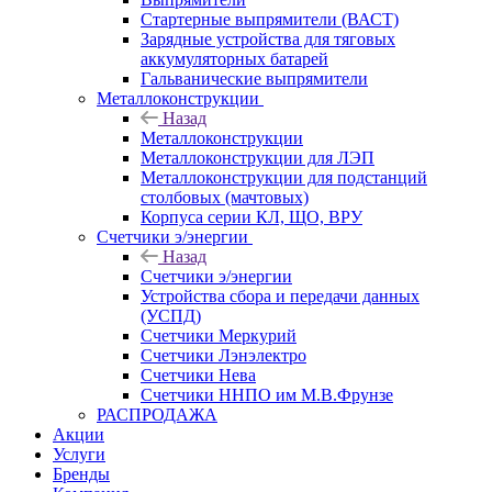
Стартерные выпрямители (ВАСТ)
Зарядные устройства для тяговых
аккумуляторных батарей
Гальванические выпрямители
Металлоконструкции
Назад
Металлоконструкции
Металлоконструкции для ЛЭП
Металлоконструкции для подстанций
столбовых (мачтовых)
Корпуса серии КЛ, ЩО, ВРУ
Счетчики э/энергии
Назад
Счетчики э/энергии
Устройства сбора и передачи данных
(УСПД)
Счетчики Меркурий
Счетчики Лэнэлектро
Счетчики Нева
Счетчики ННПО им М.В.Фрунзе
РАСПРОДАЖА
Акции
Услуги
Бренды