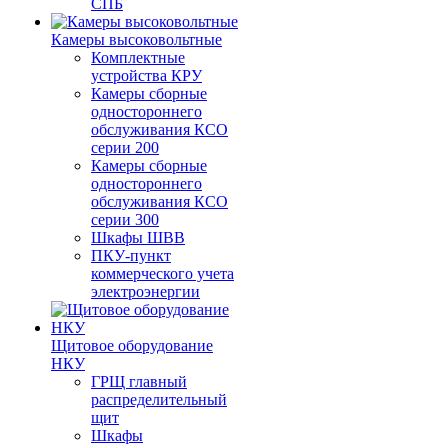
СПБ
Камеры высоковольтные
Комплектные
устройства КРУ
Камеры сборные
одностороннего
обслуживания КСО
серии 200
Камеры сборные
одностороннего
обслуживания КСО
серии 300
Шкафы ШВВ
ПКУ-пункт
коммерческого учета
электроэнергии
Щитовое оборудование
НКУ
ГРЩ главный
распределительный
щит
Шкафы