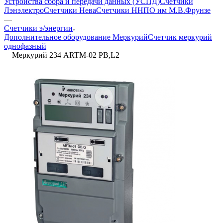
Устройства сбора и передачи данных (УСПД)
Счетчики
Лэнэлектро
Счетчики Нева
Счетчики ННПО им М.В.Фрунзе
—
Счетчики э/энергии
Дополнительное оборудование Меркурий
Счетчик меркурий
однофазный
—
Меркурий 234 ARTM-02 PB,L2