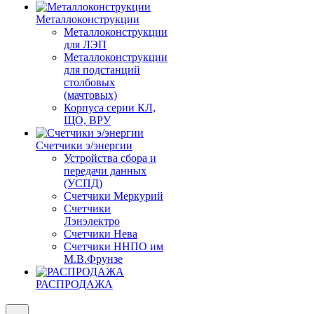
Металлоконструкции
Металлоконструкции
для ЛЭП
Металлоконструкции
для подстанций
столбовых
(мачтовых)
Корпуса серии КЛ,
ЩО, ВРУ
Счетчики э/энергии
Устройства сбора и
передачи данных
(УСПД)
Счетчики Меркурий
Счетчики
Лэнэлектро
Счетчики Нева
Счетчики ННПО им
М.В.Фрунзе
РАСПРОДАЖА