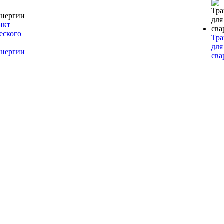
нкт
еского
Тр
для
энергии
сва