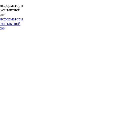
ансформаторы
 контактной
рки