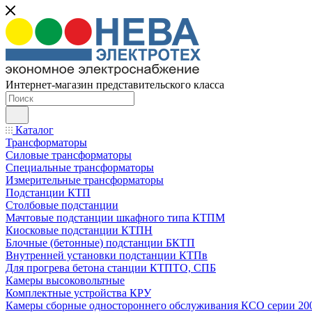
Интернет-магазин представительского класса
Каталог
Трансформаторы
Силовые трансформаторы
Специальные трансформаторы
Измерительные трансформаторы
Подстанции КТП
Столбовые подстанции
Мачтовые подстанции шкафного типа КТПМ
Киосковые подстанции КТПН
Блочные (бетонные) подстанции БКТП
Внутренней установки подстанции КТПв
Для прогрева бетона станции КТПТО, СПБ
Камеры высоковольтные
Комплектные устройства КРУ
Камеры сборные одностороннего обслуживания КСО серии 20