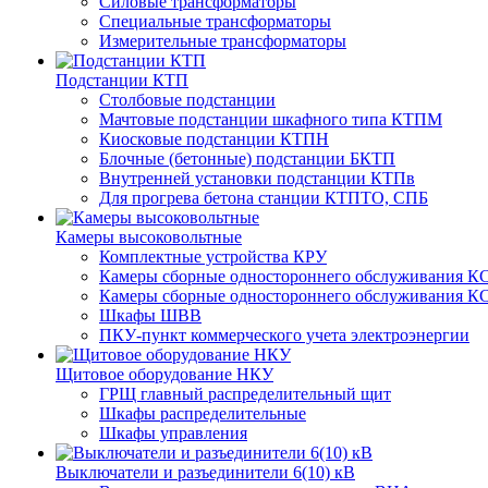
Силовые трансформаторы
Специальные трансформаторы
Измерительные трансформаторы
Подстанции КТП
Столбовые подстанции
Мачтовые подстанции шкафного типа КТПМ
Киосковые подстанции КТПН
Блочные (бетонные) подстанции БКТП
Внутренней установки подстанции КТПв
Для прогрева бетона станции КТПТО, СПБ
Камеры высоковольтные
Комплектные устройства КРУ
Камеры сборные одностороннего обслуживания КС
Камеры сборные одностороннего обслуживания КС
Шкафы ШВВ
ПКУ-пункт коммерческого учета электроэнергии
Щитовое оборудование НКУ
ГРЩ главный распределительный щит
Шкафы распределительные
Шкафы управления
Выключатели и разъединители 6(10) кВ