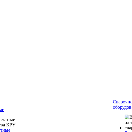
Сварочн
оборудов
ые
ктные