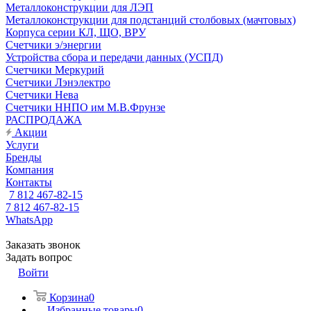
Металлоконструкции для ЛЭП
Металлоконструкции для подстанций столбовых (мачтовых)
Корпуса серии КЛ, ЩО, ВРУ
Счетчики э/энергии
Устройства сбора и передачи данных (УСПД)
Счетчики Меркурий
Счетчики Лэнэлектро
Счетчики Нева
Счетчики ННПО им М.В.Фрунзе
РАСПРОДАЖА
Акции
Услуги
Бренды
Компания
Контакты
7 812 467-82-15
7 812 467-82-15
WhatsApp
Заказать звонок
Задать вопрос
Войти
Корзина
0
Избранные товары
0