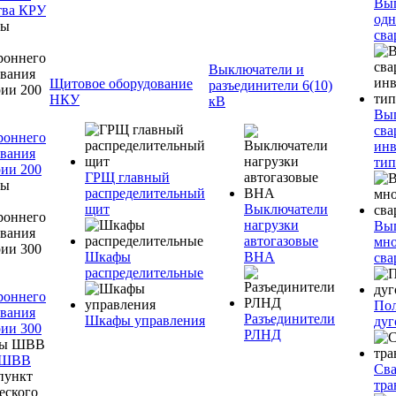
Вы
тва КРУ
одн
сва
Выключатели и
Щитовое оборудование
разъединители 6(10)
НКУ
кВ
Вы
сва
роннего
инв
вания
тип
ии 200
ГРЩ главный
распределительный
щит
Выключатели
нагрузки
Вы
автогазовые
мно
Шкафы
ВНА
сва
распределительные
роннего
Пол
вания
Разъединители
Шкафы управления
дуг
ии 300
РЛНД
 ШВВ
Св
тра