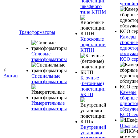
подстанции
устройс
шкафного
типа КТПМ
Трансформаторы
Камеры
Киосковые
сборные
подстанции
односто
КТПН
обслужи
Силовые
КСО сер
трансформаторы
Акции
Специальные
Блочные
трансформаторы
(бетонные)
подстанции
Камеры
БКТП
сборные
Измерительные
односто
трансформаторы
обслужи
КСО сер
Шкафы
Внутренней
установки