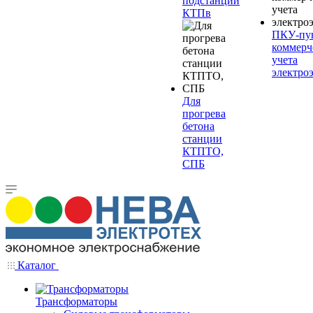
подстанции
КТПв
ПКУ-пу
коммерч
учета
электро
Для
прогрева
бетона
станции
КТПТО,
СПБ
Каталог
Трансформаторы