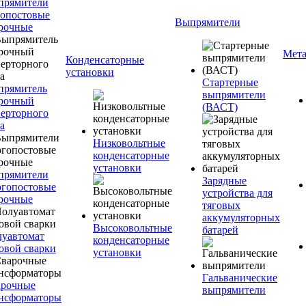
прямители
опостовые
Выпрямители
рочные
Мета
Конденсаторные
установки
Стартерные
прямитель
выпрямители
рочный
(ВАСТ)
ерторного
а
Низковольтные
конденсаторные
установки
прямители
Зарядные
гопостовые
устройства для
рочные
тяговых
аккумуляторных
Высоковольтные
батарей
уавтомат
конденсаторные
овой сварки
установки
Гальванические
арочные
выпрямители
нсформаторы