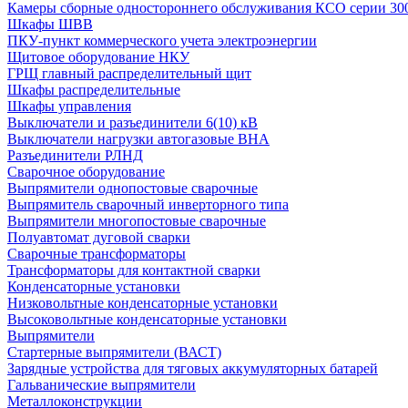
Камеры сборные одностороннего обслуживания КСО серии 30
Шкафы ШВВ
ПКУ-пункт коммерческого учета электроэнергии
Щитовое оборудование НКУ
ГРЩ главный распределительный щит
Шкафы распределительные
Шкафы управления
Выключатели и разъединители 6(10) кВ
Выключатели нагрузки автогазовые ВНА
Разъединители РЛНД
Сварочное оборудование
Выпрямители однопостовые сварочные
Выпрямитель сварочный инверторного типа
Выпрямители многопостовые сварочные
Полуавтомат дуговой сварки
Сварочные трансформаторы
Трансформаторы для контактной сварки
Конденсаторные установки
Низковольтные конденсаторные установки
Высоковольтные конденсаторные установки
Выпрямители
Стартерные выпрямители (ВАСТ)
Зарядные устройства для тяговых аккумуляторных батарей
Гальванические выпрямители
Металлоконструкции