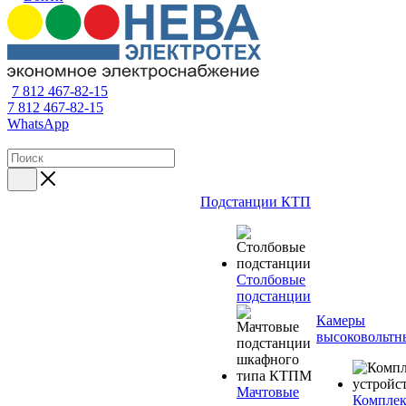
7 812 467-82-15
7 812 467-82-15
WhatsApp
Подстанции КТП
Столбовые
подстанции
Камеры
высоковольтн
Мачтовые
Компле