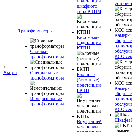
подстанции
устройс
шкафного
типа КТПМ
Трансформаторы
Камеры
Киосковые
сборные
подстанции
односто
КТПН
обслужи
Силовые
КСО сер
трансформаторы
Акции
Специальные
Блочные
трансформаторы
(бетонные)
подстанции
Камеры
БКТП
сборные
Измерительные
односто
трансформаторы
обслужи
КСО сер
Шкафы
Внутренней
установки