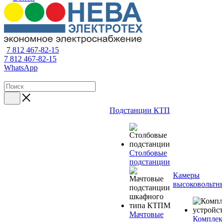
7 812 467-82-15
7 812 467-82-15
WhatsApp
Подстанции КТП
Столбовые
подстанции
Камеры
высоковольтн
Мачтовые
Компле