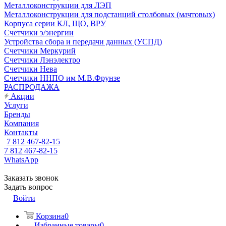
Металлоконструкции для ЛЭП
Металлоконструкции для подстанций столбовых (мачтовых)
Корпуса серии КЛ, ЩО, ВРУ
Счетчики э/энергии
Устройства сбора и передачи данных (УСПД)
Счетчики Меркурий
Счетчики Лэнэлектро
Счетчики Нева
Счетчики ННПО им М.В.Фрунзе
РАСПРОДАЖА
Акции
Услуги
Бренды
Компания
Контакты
7 812 467-82-15
7 812 467-82-15
WhatsApp
Заказать звонок
Задать вопрос
Войти
Корзина
0
Избранные товары
0