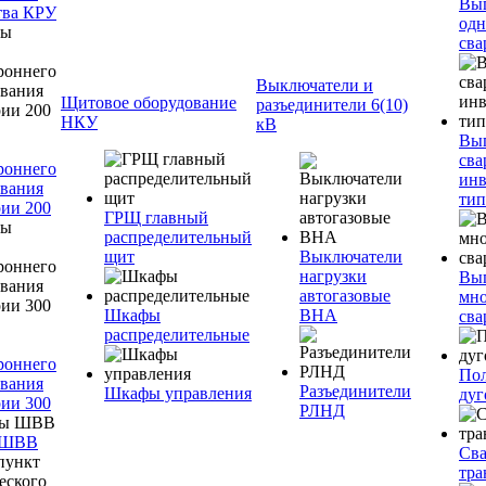
Вы
тва КРУ
одн
сва
Выключатели и
Щитовое оборудование
разъединители 6(10)
НКУ
кВ
Вы
сва
роннего
инв
вания
тип
ии 200
ГРЩ главный
распределительный
щит
Выключатели
нагрузки
Вы
автогазовые
мно
Шкафы
ВНА
сва
распределительные
роннего
Пол
вания
Разъединители
Шкафы управления
дуг
ии 300
РЛНД
 ШВВ
Св
тра