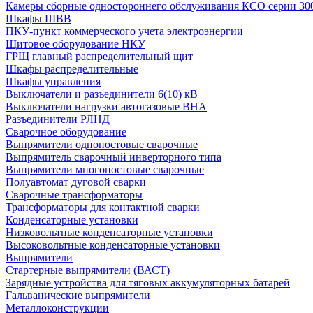
Камеры сборные одностороннего обслуживания КСО серии 30
Шкафы ШВВ
ПКУ-пункт коммерческого учета электроэнергии
Щитовое оборудование НКУ
ГРЩ главный распределительный щит
Шкафы распределительные
Шкафы управления
Выключатели и разъединители 6(10) кВ
Выключатели нагрузки автогазовые ВНА
Разъединители РЛНД
Сварочное оборудование
Выпрямители однопостовые сварочные
Выпрямитель сварочный инверторного типа
Выпрямители многопостовые сварочные
Полуавтомат дуговой сварки
Сварочные трансформаторы
Трансформаторы для контактной сварки
Конденсаторные установки
Низковольтные конденсаторные установки
Высоковольтные конденсаторные установки
Выпрямители
Стартерные выпрямители (ВАСТ)
Зарядные устройства для тяговых аккумуляторных батарей
Гальванические выпрямители
Металлоконструкции