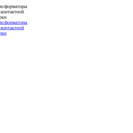
ансформаторы
 контактной
рки