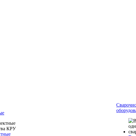
Сварочн
оборудов
ые
ктные