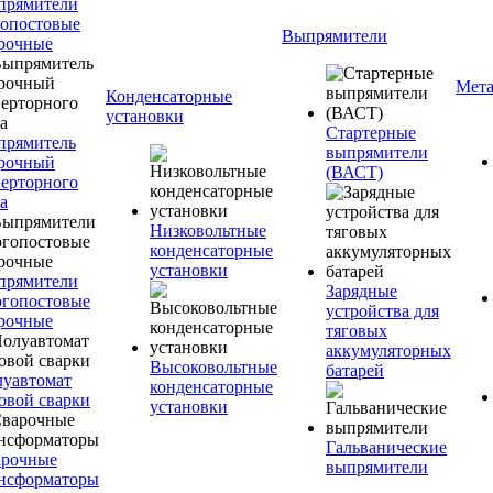
прямители
опостовые
Выпрямители
рочные
Мета
Конденсаторные
установки
Стартерные
прямитель
выпрямители
рочный
(ВАСТ)
ерторного
а
Низковольтные
конденсаторные
установки
прямители
Зарядные
гопостовые
устройства для
рочные
тяговых
аккумуляторных
Высоковольтные
батарей
уавтомат
конденсаторные
овой сварки
установки
Гальванические
арочные
выпрямители
нсформаторы