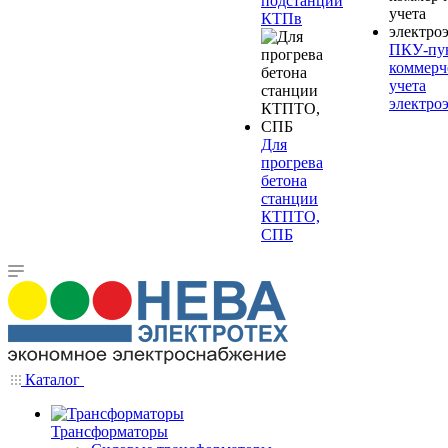
подстанции
КТПв
ПКУ-пу
коммерч
учета
электро
Для
прогрева
бетона
станции
КТПТО,
СПБ
Каталог
Трансформаторы