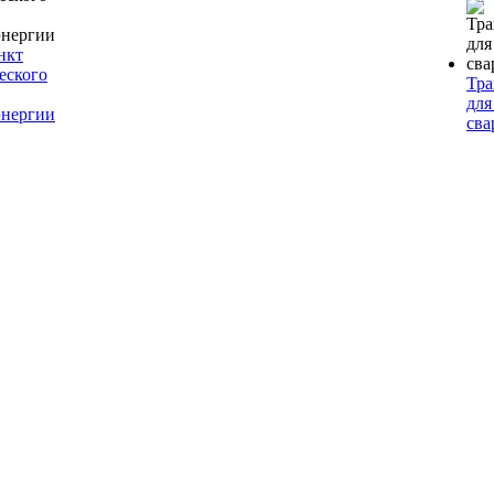
нкт
еского
Тр
для
энергии
сва