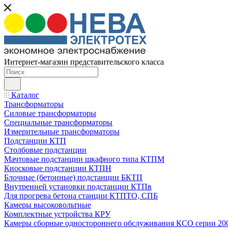
Интернет-магазин представительского класса
Каталог
Трансформаторы
Силовые трансформаторы
Специальные трансформаторы
Измерительные трансформаторы
Подстанции КТП
Столбовые подстанции
Мачтовые подстанции шкафного типа КТПМ
Киосковые подстанции КТПН
Блочные (бетонные) подстанции БКТП
Внутренней установки подстанции КТПв
Для прогрева бетона станции КТПТО, СПБ
Камеры высоковольтные
Комплектные устройства КРУ
Камеры сборные одностороннего обслуживания КСО серии 20