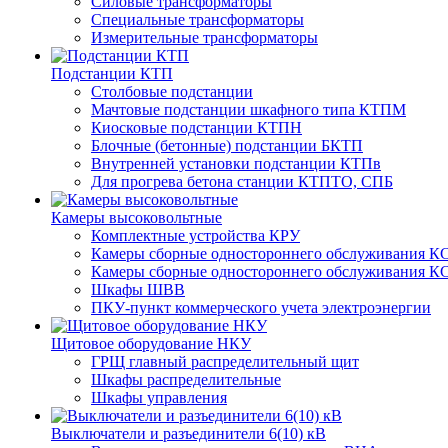
Силовые трансформаторы
Специальные трансформаторы
Измерительные трансформаторы
Подстанции КТП
Столбовые подстанции
Мачтовые подстанции шкафного типа КТПМ
Киосковые подстанции КТПН
Блочные (бетонные) подстанции БКТП
Внутренней установки подстанции КТПв
Для прогрева бетона станции КТПТО, СПБ
Камеры высоковольтные
Комплектные устройства КРУ
Камеры сборные одностороннего обслуживания КС
Камеры сборные одностороннего обслуживания КС
Шкафы ШВВ
ПКУ-пункт коммерческого учета электроэнергии
Щитовое оборудование НКУ
ГРЩ главный распределительный щит
Шкафы распределительные
Шкафы управления
Выключатели и разъединители 6(10) кВ