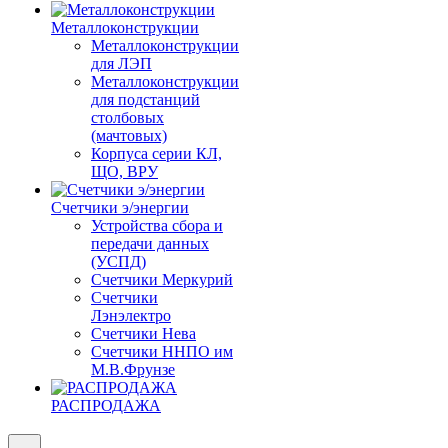
Металлоконструкции
Металлоконструкции
для ЛЭП
Металлоконструкции
для подстанций
столбовых
(мачтовых)
Корпуса серии КЛ,
ЩО, ВРУ
Счетчики э/энергии
Устройства сбора и
передачи данных
(УСПД)
Счетчики Меркурий
Счетчики
Лэнэлектро
Счетчики Нева
Счетчики ННПО им
М.В.Фрунзе
РАСПРОДАЖА