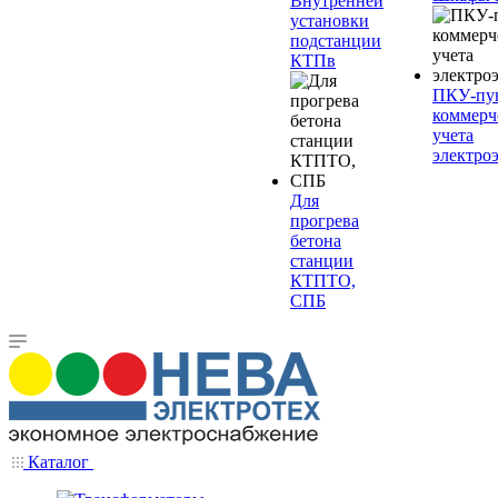
Внутренней
установки
подстанции
КТПв
ПКУ-пу
коммерч
учета
электро
Для
прогрева
бетона
станции
КТПТО,
СПБ
Каталог