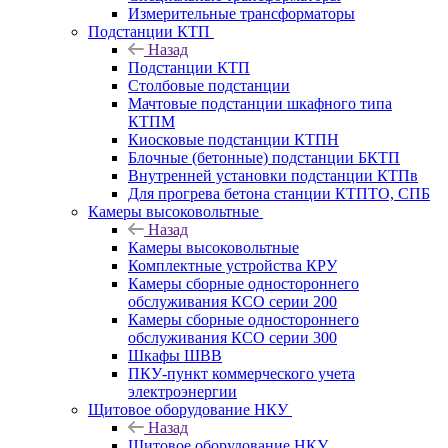
Измерительные трансформаторы
Подстанции КТП
Назад
Подстанции КТП
Столбовые подстанции
Мачтовые подстанции шкафного типа
КТПМ
Киосковые подстанции КТПН
Блочные (бетонные) подстанции БКТП
Внутренней установки подстанции КТПв
Для прогрева бетона станции КТПТО, СПБ
Камеры высоковольтные
Назад
Камеры высоковольтные
Комплектные устройства КРУ
Камеры сборные одностороннего
обслуживания КСО серии 200
Камеры сборные одностороннего
обслуживания КСО серии 300
Шкафы ШВВ
ПКУ-пункт коммерческого учета
электроэнергии
Щитовое оборудование НКУ
Назад
Щитовое оборудование НКУ