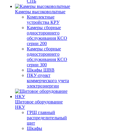
СПБ
Камеры высоковольтные
Комплектные
устройства КРУ
Камеры сборные
одностороннего
обслуживания КСО
серии 200
Камеры сборные
одностороннего
обслуживания КСО
серии 300
Шкафы ШВВ
ПКУ-пункт
коммерческого учета
электроэнергии
Щитовое оборудование
НКУ
ГРЩ главный
распределительный
щит
Шкафы