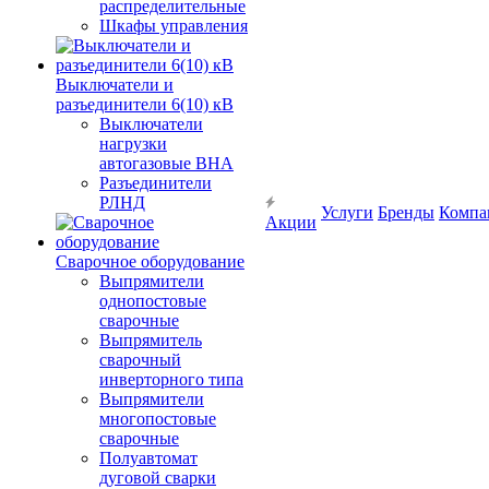
распределительные
Шкафы управления
Выключатели и
разъединители 6(10) кВ
Выключатели
нагрузки
автогазовые ВНА
Разъединители
РЛНД
Услуги
Бренды
Компа
Акции
Сварочное оборудование
Выпрямители
однопостовые
сварочные
Выпрямитель
сварочный
инверторного типа
Выпрямители
многопостовые
сварочные
Полуавтомат
дуговой сварки