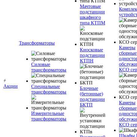
Мачтовые
Компле
подстанции
устройс
шкафного
типа КТПМ
Трансформаторы
Камеры
Киосковые
сборные
подстанции
односто
КТПН
обслужи
Силовые
КСО сер
трансформаторы
Акции
Специальные
Блочные
трансформаторы
(бетонные)
подстанции
Камеры
БКТП
сборные
Измерительные
односто
трансформаторы
обслужи
КСО сер
Шкафы