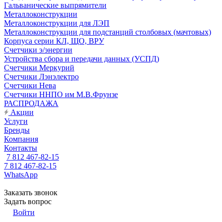
Гальванические выпрямители
Металлоконструкции
Металлоконструкции для ЛЭП
Металлоконструкции для подстанций столбовых (мачтовых)
Корпуса серии КЛ, ЩО, ВРУ
Счетчики э/энергии
Устройства сбора и передачи данных (УСПД)
Счетчики Меркурий
Счетчики Лэнэлектро
Счетчики Нева
Счетчики ННПО им М.В.Фрунзе
РАСПРОДАЖА
Акции
Услуги
Бренды
Компания
Контакты
7 812 467-82-15
7 812 467-82-15
WhatsApp
Заказать звонок
Задать вопрос
Войти