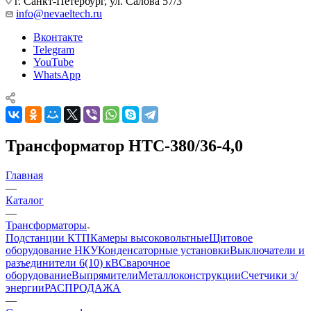
г. Санкт-Петербург, ул. Салова 57/3
info@nevaeltech.ru
Вконтакте
Telegram
YouTube
WhatsApp
Трансформатор НТС-380/36-4,0
Главная
—
Каталог
—
Трансформаторы
Подстанции КТП
Камеры высоковольтные
Щитовое
оборудование НКУ
Конденсаторные установки
Выключатели и
разъединители 6(10) кВ
Сварочное
оборудование
Выпрямители
Металлоконструкции
Счетчики э/
энергии
РАСПРОДАЖА
—