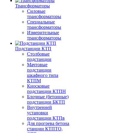
Трансформаторы
Силовые
трансформаторы
Специальные
трансформаторы
Измерительные
трансформаторы
Подстанции КТП
Столбовые
подстанции
Мачтовые
подстанции
шкафного типа
КТПМ
Киосковые
подстанции КТПН
Блочные (бетонные)
подстанции БКТП
Внутренней
установки
подстанции КТПв
Для прогрева бетона
станции КТПТО,