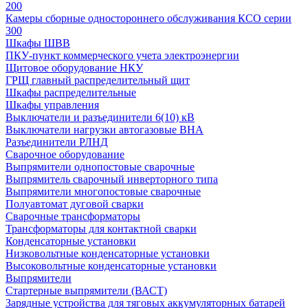
200
Камеры сборные одностороннего обслуживания КСО серии
300
Шкафы ШВВ
ПКУ-пункт коммерческого учета электроэнергии
Щитовое оборудование НКУ
ГРЩ главный распределительный щит
Шкафы распределительные
Шкафы управления
Выключатели и разъединители 6(10) кВ
Выключатели нагрузки автогазовые ВНА
Разъединители РЛНД
Сварочное оборудование
Выпрямители однопостовые сварочные
Выпрямитель сварочный инверторного типа
Выпрямители многопостовые сварочные
Полуавтомат дуговой сварки
Сварочные трансформаторы
Трансформаторы для контактной сварки
Конденсаторные установки
Низковольтные конденсаторные установки
Высоковольтные конденсаторные установки
Выпрямители
Стартерные выпрямители (ВАСТ)
Зарядные устройства для тяговых аккумуляторных батарей