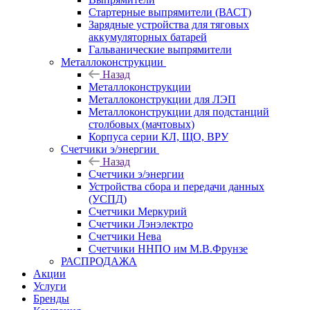
Стартерные выпрямители (ВАСТ)
Зарядные устройства для тяговых
аккумуляторных батарей
Гальванические выпрямители
Металлоконструкции
Назад
Металлоконструкции
Металлоконструкции для ЛЭП
Металлоконструкции для подстанций
столбовых (мачтовых)
Корпуса серии КЛ, ЩО, ВРУ
Счетчики э/энергии
Назад
Счетчики э/энергии
Устройства сбора и передачи данных
(УСПД)
Счетчики Меркурий
Счетчики Лэнэлектро
Счетчики Нева
Счетчики ННПО им М.В.Фрунзе
РАСПРОДАЖА
Акции
Услуги
Бренды