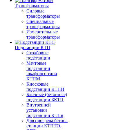
Трансформаторы
Силовые
трансформаторы
Специальные
трансформаторы
Измерительные
трансформаторы
Подстанции КТП
Столбовые
подстанции
Мачтовые
подстанции
шкафного типа
КТПМ
Киосковые
подстанции КТПН
Блочные (бетонные)
подстанции БКТП
Внутренней
установки
подстанции КТПв
Для прогрева бетона
станции КТПТО,