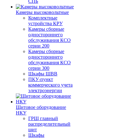
СПБ
Камеры высоковольтные
Комплектные
устройства КРУ
Камеры сборные
одностороннего
обслуживания КСО
серии 200
Камеры сборные
одностороннего
обслуживания КСО
серии 300
Шкафы ШВВ
ПКУ-пункт
коммерческого учета
электроэнергии
Щитовое оборудование
НКУ
ГРЩ главный
распределительный
щит
Шкафы