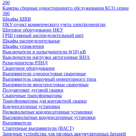
200
Камеры сборные одностороннего обслуживания КСО серии
300
Шкафы ШВВ
ПКУ-пункт коммерческого учета электроэнергии
Щитовое оборудование НКУ
ГРЩ главный распределительный щит
Шкафы распределительные
Шкафы управления
Выключатели и разъединители 6(10) кВ
Выключатели нагрузки автогазовые ВНА
Разъединители РЛНД
Сварочное оборудование
Выпрямители однопостовые сварочные
Выпрямитель сварочный инверторного типа
Выпрямители многопостовые сварочные
Полуавтомат дуговой сварки
Сварочные трансформаторы
Трансформаторы для контактной сварки
Конденсаторные установки
Низковольтные конденсаторные установки
Высоковольтные конденсаторные установки
Выпрямители
Стартерные выпрямители (ВАСТ)
Зарядные устройства для тяговых аккумуляторных батарей