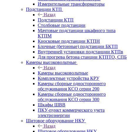
Измерительные трансформаторы
Подстанции КТП
Назад
Подстанции КТП
Столбовые подстанции
Мачтовые подстанции шкафного типа
КТПМ
Киосковые подстанции КТПН
Блочные (бетонные) подстанции БКТП
Внутренней установки подстанции КТПв
Для прогрева бетона станции КТПТО, СПБ
Камеры высоковольтные
Назад
Камеры высоковольтные
Комплектные устройства КРУ
Камеры сборные одностороннего
обслуживания КСО серии 200
Камеры сборные одностороннего
обслуживания КСО серии 300
Шкафы ШВВ
ПКУ-пункт коммерческого учета
электроэнергии
Щитовое оборудование НКУ
Назад
Щитовое оборудование НКУ