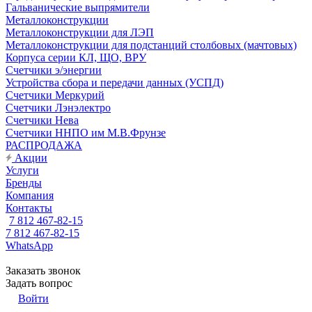
Гальванические выпрямители
Металлоконструкции
Металлоконструкции для ЛЭП
Металлоконструкции для подстанций столбовых (мачтовых)
Корпуса серии КЛ, ЩО, ВРУ
Счетчики э/энергии
Устройства сбора и передачи данных (УСПД)
Счетчики Меркурий
Счетчики Лэнэлектро
Счетчики Нева
Счетчики ННПО им М.В.Фрунзе
РАСПРОДАЖА
Акции
Услуги
Бренды
Компания
Контакты
7 812 467-82-15
7 812 467-82-15
WhatsApp
Заказать звонок
Задать вопрос
Войти