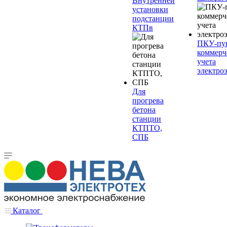
Внутренней
установки
подстанции
КТПв
ПКУ-пу
коммерч
учета
электро
Для
прогрева
бетона
станции
КТПТО,
СПБ
Каталог