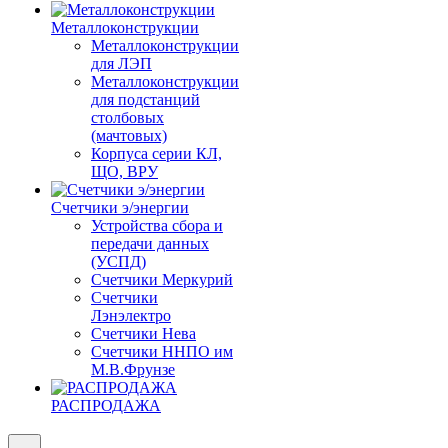
Металлоконструкции
Металлоконструкции
для ЛЭП
Металлоконструкции
для подстанций
столбовых
(мачтовых)
Корпуса серии КЛ,
ЩО, ВРУ
Счетчики э/энергии
Устройства сбора и
передачи данных
(УСПД)
Счетчики Меркурий
Счетчики
Лэнэлектро
Счетчики Нева
Счетчики ННПО им
М.В.Фрунзе
РАСПРОДАЖА