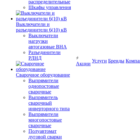
распределительные
Шкафы управления
Выключатели и
разъединители 6(10) кВ
Выключатели
нагрузки
автогазовые ВНА
Разъединители
РЛНД
Услуги
Бренды
Компа
Акции
Сварочное оборудование
Выпрямители
однопостовые
сварочные
Выпрямитель
сварочный
инверторного типа
Выпрямители
многопостовые
сварочные
Полуавтомат
дуговой сварки