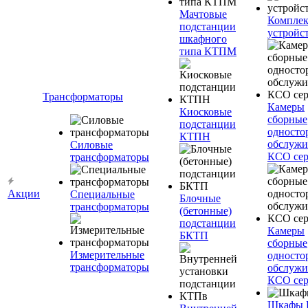
Мачтовые
Компле
подстанции
устройс
шкафного
типа КТПМ
Трансформаторы
Камеры
Киосковые
сборные
подстанции
односто
КТПН
обслужи
Силовые
КСО сер
трансформаторы
Акции
Специальные
Блочные
трансформаторы
(бетонные)
подстанции
Камеры
БКТП
сборные
Измерительные
односто
трансформаторы
обслужи
КСО сер
Шкафы