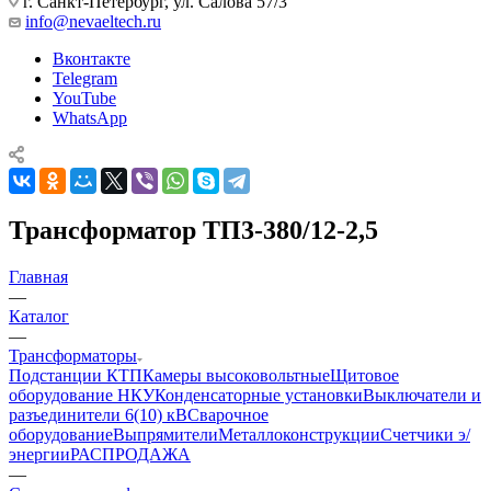
г. Санкт-Петербург, ул. Салова 57/3
info@nevaeltech.ru
Вконтакте
Telegram
YouTube
WhatsApp
Трансформатор ТП3-380/12-2,5
Главная
—
Каталог
—
Трансформаторы
Подстанции КТП
Камеры высоковольтные
Щитовое
оборудование НКУ
Конденсаторные установки
Выключатели и
разъединители 6(10) кВ
Сварочное
оборудование
Выпрямители
Металлоконструкции
Счетчики э/
энергии
РАСПРОДАЖА
—