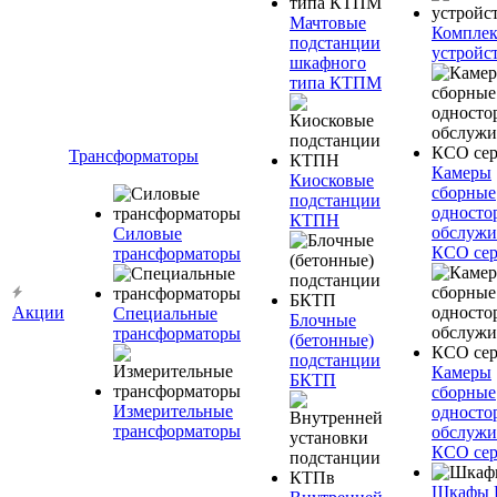
Мачтовые
Компле
подстанции
устройс
шкафного
типа КТПМ
Трансформаторы
Камеры
Киосковые
сборные
подстанции
односто
КТПН
обслужи
Силовые
КСО сер
трансформаторы
Акции
Специальные
Блочные
трансформаторы
(бетонные)
подстанции
Камеры
БКТП
сборные
Измерительные
односто
трансформаторы
обслужи
КСО сер
Шкафы