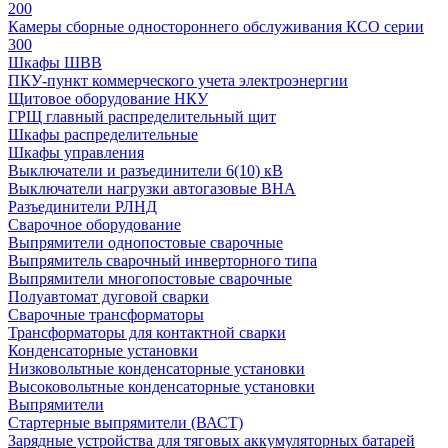
200
Камеры сборные одностороннего обслуживания КСО серии
300
Шкафы ШВВ
ПКУ-пункт коммерческого учета электроэнергии
Щитовое оборудование НКУ
ГРЩ главный распределительный щит
Шкафы распределительные
Шкафы управления
Выключатели и разъединители 6(10) кВ
Выключатели нагрузки автогазовые ВНА
Разъединители РЛНД
Сварочное оборудование
Выпрямители однопостовые сварочные
Выпрямитель сварочный инверторного типа
Выпрямители многопостовые сварочные
Полуавтомат дуговой сварки
Сварочные трансформаторы
Трансформаторы для контактной сварки
Конденсаторные установки
Низковольтные конденсаторные установки
Высоковольтные конденсаторные установки
Выпрямители
Стартерные выпрямители (ВАСТ)
Зарядные устройства для тяговых аккумуляторных батарей