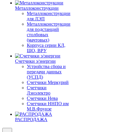
Металлоконструкции
Металлоконструкции
для ЛЭП
Металлоконструкции
для подстанций
столбовых
(мачтовых)
Корпуса серии КЛ,
ЩО, ВРУ
Счетчики э/энергии
Устройства сбора и
передачи данных
(УСПД)
Счетчики Меркурий
Счетчики
Лэнэлектро
Счетчики Нева
Счетчики ННПО им
М.В.Фрунзе
РАСПРОДАЖА