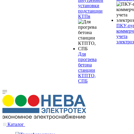
Внутренней
установки
подстанции
КТПв
ПКУ-пу
коммерч
учета
электро
Для
прогрева
бетона
станции
КТПТО,
СПБ
Каталог