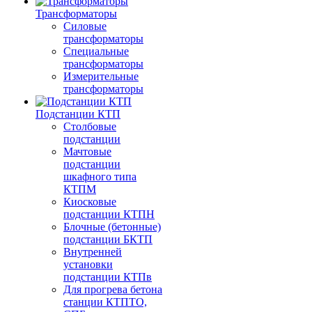
Трансформаторы
Силовые
трансформаторы
Специальные
трансформаторы
Измерительные
трансформаторы
Подстанции КТП
Столбовые
подстанции
Мачтовые
подстанции
шкафного типа
КТПМ
Киосковые
подстанции КТПН
Блочные (бетонные)
подстанции БКТП
Внутренней
установки
подстанции КТПв
Для прогрева бетона
станции КТПТО,