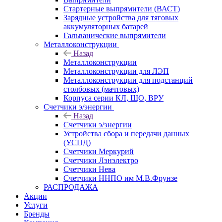
Стартерные выпрямители (ВАСТ)
Зарядные устройства для тяговых
аккумуляторных батарей
Гальванические выпрямители
Металлоконструкции
Назад
Металлоконструкции
Металлоконструкции для ЛЭП
Металлоконструкции для подстанций
столбовых (мачтовых)
Корпуса серии КЛ, ЩО, ВРУ
Счетчики э/энергии
Назад
Счетчики э/энергии
Устройства сбора и передачи данных
(УСПД)
Счетчики Меркурий
Счетчики Лэнэлектро
Счетчики Нева
Счетчики ННПО им М.В.Фрунзе
РАСПРОДАЖА
Акции
Услуги
Бренды