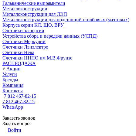
Гальванические выпрямители
Металлоконструкции
Металлоконструкции для ЛЭП
Металлоконструкции для подстанций столбовых (мачтовых)
Корпуса серии КЛ, ЩО, ВРУ
Счетчики э/энергии
Устройства сбора и передачи данных (УСПД)
Счетчики Меркурий
Счетчики Лэнэлектро
Счетчики Нева
Счетчики ННПО им М.В.Фрунзе
РАСПРОДАЖА
Акции
Услуги
Бренды
Компания
Контакты
7 812 467-82-15
7 812 467-82-15
WhatsApp
Заказать звонок
Задать вопрос
Войти