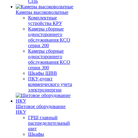
СПБ
Камеры высоковольтные
Комплектные
устройства КРУ
Камеры сборные
одностороннего
обслуживания КСО
серии 200
Камеры сборные
одностороннего
обслуживания КСО
серии 300
Шкафы ШВВ
ПКУ-пункт
коммерческого учета
электроэнергии
Щитовое оборудование
НКУ
ГРЩ главный
распределительный
щит
Шкафы