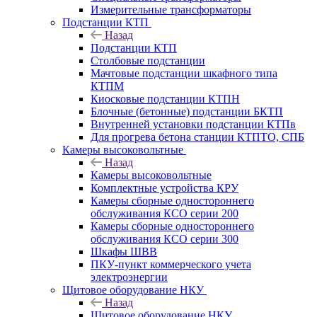
Измерительные трансформаторы
Подстанции КТП
Назад
Подстанции КТП
Столбовые подстанции
Мачтовые подстанции шкафного типа
КТПМ
Киосковые подстанции КТПН
Блочные (бетонные) подстанции БКТП
Внутренней установки подстанции КТПв
Для прогрева бетона станции КТПТО, СПБ
Камеры высоковольтные
Назад
Камеры высоковольтные
Комплектные устройства КРУ
Камеры сборные одностороннего
обслуживания КСО серии 200
Камеры сборные одностороннего
обслуживания КСО серии 300
Шкафы ШВВ
ПКУ-пункт коммерческого учета
электроэнергии
Щитовое оборудование НКУ
Назад
Щитовое оборудование НКУ