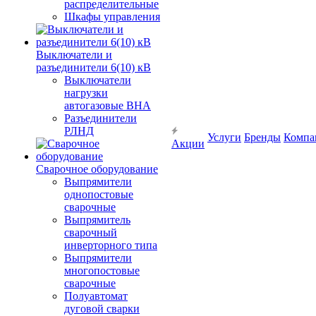
распределительные
Шкафы управления
Выключатели и
разъединители 6(10) кВ
Выключатели
нагрузки
автогазовые ВНА
Разъединители
РЛНД
Услуги
Бренды
Компа
Акции
Сварочное оборудование
Выпрямители
однопостовые
сварочные
Выпрямитель
сварочный
инверторного типа
Выпрямители
многопостовые
сварочные
Полуавтомат
дуговой сварки