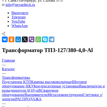
г. Санкт-Петербург, ул. Салова 57/3
info@nevaeltech.ru
Вконтакте
Telegram
YouTube
WhatsApp
Трансформатор ТП3-127/380-4,0-Al
Главная
—
Каталог
—
Трансформаторы
Подстанции КТП
Камеры высоковольтные
Щитовое
оборудование НКУ
Конденсаторные установки
Выключатели и
разъединители 6(10) кВ
Сварочное
оборудование
Выпрямители
Металлоконструкции
Счетчики э/
энергии
РАСПРОДАЖА
—