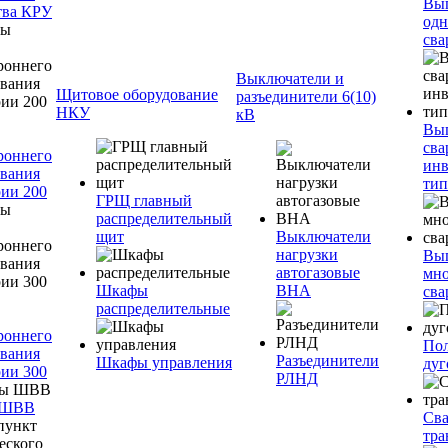
Вы
тва КРУ
одн
сва
Выключатели и
Щитовое оборудование
разъединители 6(10)
НКУ
кВ
Вы
сва
роннего
инв
вания
тип
ии 200
ГРЩ главный
распределительный
щит
Выключатели
нагрузки
Вы
автогазовые
мно
Шкафы
ВНА
сва
распределительные
роннего
Пол
вания
Разъединители
Шкафы управления
дуг
ии 300
РЛНД
 ШВВ
Св
тра