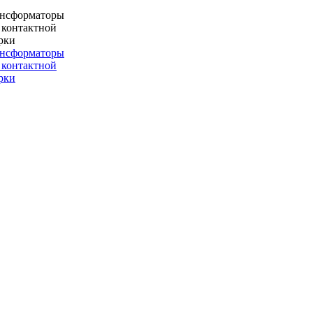
ансформаторы
 контактной
рки