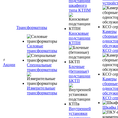
подстанции
устройс
шкафного
типа КТПМ
Трансформаторы
Камеры
Киосковые
сборные
подстанции
односто
КТПН
обслужи
Силовые
КСО сер
трансформаторы
Акции
Специальные
Блочные
трансформаторы
(бетонные)
подстанции
Камеры
БКТП
сборные
Измерительные
односто
трансформаторы
обслужи
КСО сер
Шкафы
Внутренней
установки