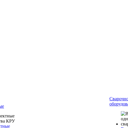
Сварочн
оборудов
ые
ктные