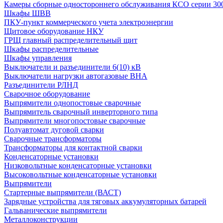
Камеры сборные одностороннего обслуживания КСО серии 30
Шкафы ШВВ
ПКУ-пункт коммерческого учета электроэнергии
Щитовое оборудование НКУ
ГРЩ главный распределительный щит
Шкафы распределительные
Шкафы управления
Выключатели и разъединители 6(10) кВ
Выключатели нагрузки автогазовые ВНА
Разъединители РЛНД
Сварочное оборудование
Выпрямители однопостовые сварочные
Выпрямитель сварочный инверторного типа
Выпрямители многопостовые сварочные
Полуавтомат дуговой сварки
Сварочные трансформаторы
Трансформаторы для контактной сварки
Конденсаторные установки
Низковольтные конденсаторные установки
Высоковольтные конденсаторные установки
Выпрямители
Стартерные выпрямители (ВАСТ)
Зарядные устройства для тяговых аккумуляторных батарей
Гальванические выпрямители
Металлоконструкции