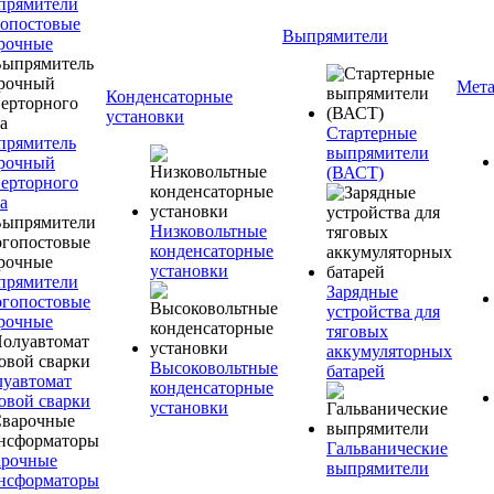
прямители
опостовые
Выпрямители
рочные
Мета
Конденсаторные
установки
Стартерные
прямитель
выпрямители
рочный
(ВАСТ)
ерторного
а
Низковольтные
конденсаторные
установки
прямители
Зарядные
гопостовые
устройства для
рочные
тяговых
аккумуляторных
Высоковольтные
батарей
уавтомат
конденсаторные
овой сварки
установки
Гальванические
арочные
выпрямители
нсформаторы