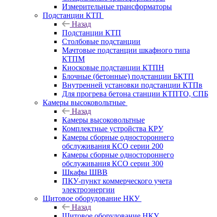
Измерительные трансформаторы
Подстанции КТП
Назад
Подстанции КТП
Столбовые подстанции
Мачтовые подстанции шкафного типа
КТПМ
Киосковые подстанции КТПН
Блочные (бетонные) подстанции БКТП
Внутренней установки подстанции КТПв
Для прогрева бетона станции КТПТО, СПБ
Камеры высоковольтные
Назад
Камеры высоковольтные
Комплектные устройства КРУ
Камеры сборные одностороннего
обслуживания КСО серии 200
Камеры сборные одностороннего
обслуживания КСО серии 300
Шкафы ШВВ
ПКУ-пункт коммерческого учета
электроэнергии
Щитовое оборудование НКУ
Назад
Щитовое оборудование НКУ