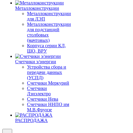
Металлоконструкции
Металлоконструкции
для ЛЭП
Металлоконструкции
для подстанций
столбовых
(мачтовых)
Корпуса серии КЛ,
ЩО, ВРУ
Счетчики э/энергии
Устройства сбора и
передачи данных
(УСПД)
Счетчики Меркурий
Счетчики
Лэнэлектро
Счетчики Нева
Счетчики ННПО им
М.В.Фрунзе
РАСПРОДАЖА