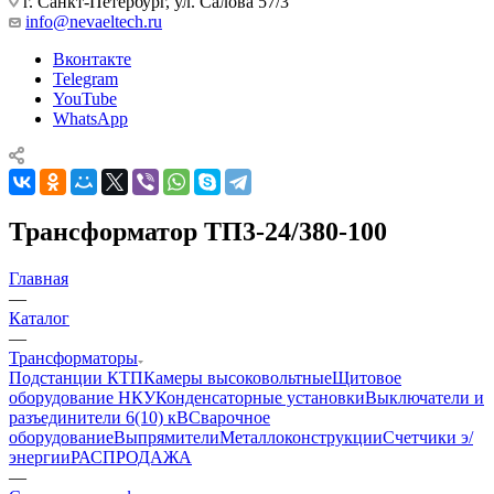
г. Санкт-Петербург, ул. Салова 57/3
info@nevaeltech.ru
Вконтакте
Telegram
YouTube
WhatsApp
Трансформатор ТП3-24/380-100
Главная
—
Каталог
—
Трансформаторы
Подстанции КТП
Камеры высоковольтные
Щитовое
оборудование НКУ
Конденсаторные установки
Выключатели и
разъединители 6(10) кВ
Сварочное
оборудование
Выпрямители
Металлоконструкции
Счетчики э/
энергии
РАСПРОДАЖА
—