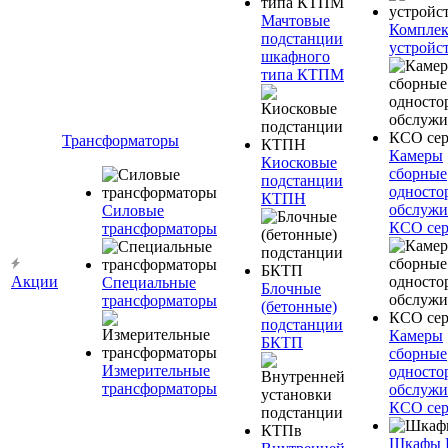
Мачтовые
Компле
подстанции
устройс
шкафного
типа КТПМ
Трансформаторы
Камеры
Киосковые
сборные
подстанции
односто
КТПН
обслужи
Силовые
КСО сер
трансформаторы
Акции
Специальные
Блочные
трансформаторы
(бетонные)
подстанции
Камеры
БКТП
сборные
Измерительные
односто
трансформаторы
обслужи
КСО сер
Шкафы