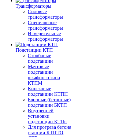
Трансформаторы
Силовые
трансформаторы
Специальные
трансформаторы
Измерительные
трансформаторы
Подстанции КТП
Столбовые
подстанции
Мачтовые
подстанции
шкафного типа
КТПМ
Киосковые
подстанции КТПН
Блочные (бетонные)
подстанции БКТП
Внутренней
установки
подстанции КТПв
Для прогрева бетона
станции КТПТО,