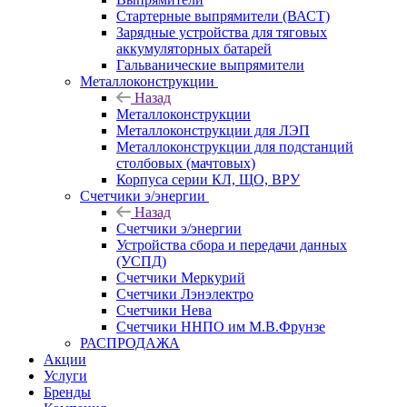
Стартерные выпрямители (ВАСТ)
Зарядные устройства для тяговых
аккумуляторных батарей
Гальванические выпрямители
Металлоконструкции
Назад
Металлоконструкции
Металлоконструкции для ЛЭП
Металлоконструкции для подстанций
столбовых (мачтовых)
Корпуса серии КЛ, ЩО, ВРУ
Счетчики э/энергии
Назад
Счетчики э/энергии
Устройства сбора и передачи данных
(УСПД)
Счетчики Меркурий
Счетчики Лэнэлектро
Счетчики Нева
Счетчики ННПО им М.В.Фрунзе
РАСПРОДАЖА
Акции
Услуги
Бренды