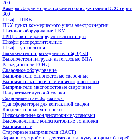
200
Камеры сборные одностороннего обслуживания КСО серии
300
Шкафы ШВВ
ПКУ-пункт коммерческого учета электроэнергии
Щитовое оборудование НКУ
ГРЩ главный распределительный щит
Шкафы распределительные
Шкафы управления
Выключатели и разъединители 6(10) кВ
Выключатели нагрузки автогазовые ВНА
Разъединители РЛНД
Сварочное оборудование
Выпрямители однопостовые сварочные
Выпрямитель сварочный инверторного типа
Выпрямители многопостовые сварочные
Полуавтомат дуговой сварки
Сварочные трансформаторы
Трансформаторы для контактной сварки
Конденсаторные установки
Низковольтные конденсаторные установки
Высоковольтные конденсаторные установки
Выпрямители
Стартерные выпрямители (ВАСТ)
Зарядные устройства для тяговых аккумуляторных батарей