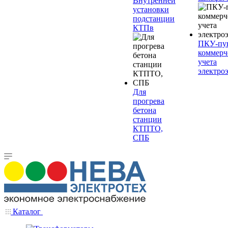
Внутренней
установки
подстанции
КТПв
ПКУ-пу
коммерч
учета
электро
Для
прогрева
бетона
станции
КТПТО,
СПБ
Каталог