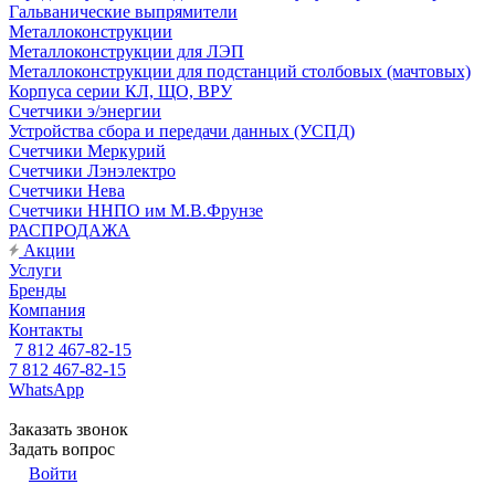
Гальванические выпрямители
Металлоконструкции
Металлоконструкции для ЛЭП
Металлоконструкции для подстанций столбовых (мачтовых)
Корпуса серии КЛ, ЩО, ВРУ
Счетчики э/энергии
Устройства сбора и передачи данных (УСПД)
Счетчики Меркурий
Счетчики Лэнэлектро
Счетчики Нева
Счетчики ННПО им М.В.Фрунзе
РАСПРОДАЖА
Акции
Услуги
Бренды
Компания
Контакты
7 812 467-82-15
7 812 467-82-15
WhatsApp
Заказать звонок
Задать вопрос
Войти