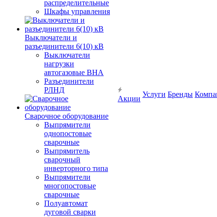
распределительные
Шкафы управления
Выключатели и
разъединители 6(10) кВ
Выключатели
нагрузки
автогазовые ВНА
Разъединители
РЛНД
Услуги
Бренды
Компа
Акции
Сварочное оборудование
Выпрямители
однопостовые
сварочные
Выпрямитель
сварочный
инверторного типа
Выпрямители
многопостовые
сварочные
Полуавтомат
дуговой сварки