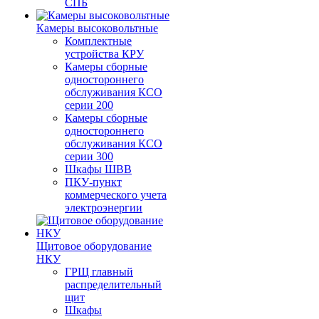
СПБ
Камеры высоковольтные
Комплектные
устройства КРУ
Камеры сборные
одностороннего
обслуживания КСО
серии 200
Камеры сборные
одностороннего
обслуживания КСО
серии 300
Шкафы ШВВ
ПКУ-пункт
коммерческого учета
электроэнергии
Щитовое оборудование
НКУ
ГРЩ главный
распределительный
щит
Шкафы