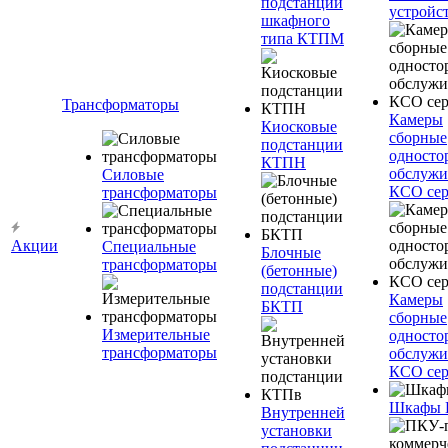
подстанции
устройс
шкафного
типа КТПМ
Трансформаторы
Камеры
Киосковые
сборные
подстанции
односто
КТПН
обслужи
Силовые
КСО сер
трансформаторы
Акции
Специальные
Блочные
трансформаторы
(бетонные)
подстанции
Камеры
БКТП
сборные
Измерительные
односто
трансформаторы
обслужи
КСО сер
Шкафы
Внутренней
установки