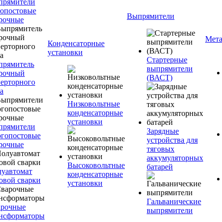
прямители
опостовые
Выпрямители
рочные
Мета
Конденсаторные
установки
Стартерные
прямитель
выпрямители
рочный
(ВАСТ)
ерторного
а
Низковольтные
конденсаторные
установки
прямители
Зарядные
гопостовые
устройства для
рочные
тяговых
аккумуляторных
Высоковольтные
батарей
уавтомат
конденсаторные
овой сварки
установки
Гальванические
арочные
выпрямители
нсформаторы