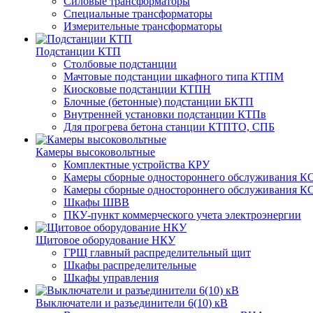
Силовые трансформаторы
Специальные трансформаторы
Измерительные трансформаторы
Подстанции КТП
Столбовые подстанции
Мачтовые подстанции шкафного типа КТПМ
Киосковые подстанции КТПН
Блочные (бетонные) подстанции БКТП
Внутренней установки подстанции КТПв
Для прогрева бетона станции КТПТО, СПБ
Камеры высоковольтные
Комплектные устройства КРУ
Камеры сборные одностороннего обслуживания КС
Камеры сборные одностороннего обслуживания КС
Шкафы ШВВ
ПКУ-пункт коммерческого учета электроэнергии
Щитовое оборудование НКУ
ГРЩ главный распределительный щит
Шкафы распределительные
Шкафы управления
Выключатели и разъединители 6(10) кВ