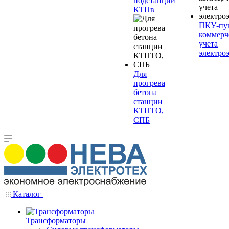
подстанции
КТПв
ПКУ-пу
коммерч
учета
электро
Для
прогрева
бетона
станции
КТПТО,
СПБ
Каталог
Трансформаторы