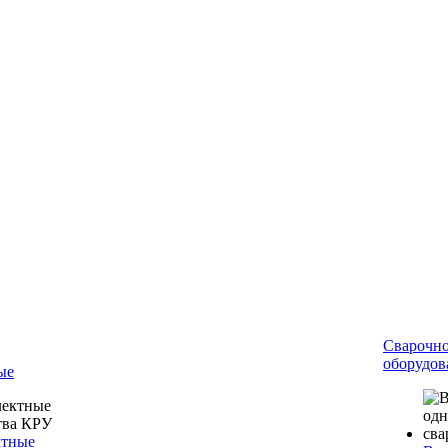
Сварочн
оборудов
ые
ктные