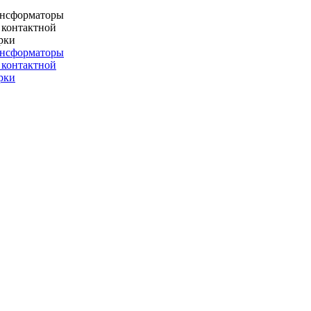
ансформаторы
 контактной
рки