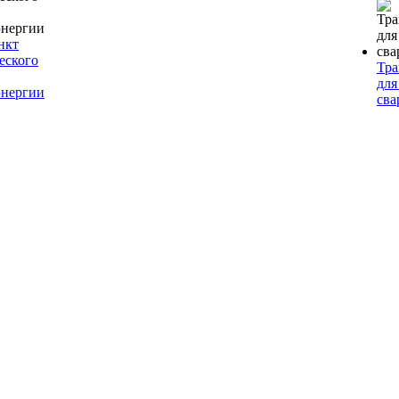
нкт
еского
Тр
для
энергии
сва