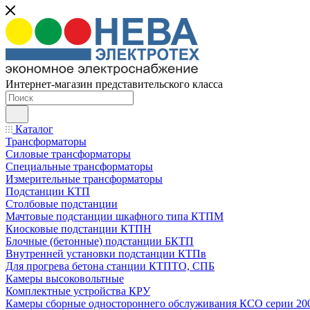
Интернет-магазин представительского класса
Каталог
Трансформаторы
Силовые трансформаторы
Специальные трансформаторы
Измерительные трансформаторы
Подстанции КТП
Столбовые подстанции
Мачтовые подстанции шкафного типа КТПМ
Киосковые подстанции КТПН
Блочные (бетонные) подстанции БКТП
Внутренней установки подстанции КТПв
Для прогрева бетона станции КТПТО, СПБ
Камеры высоковольтные
Комплектные устройства КРУ
Камеры сборные одностороннего обслуживания КСО серии 20