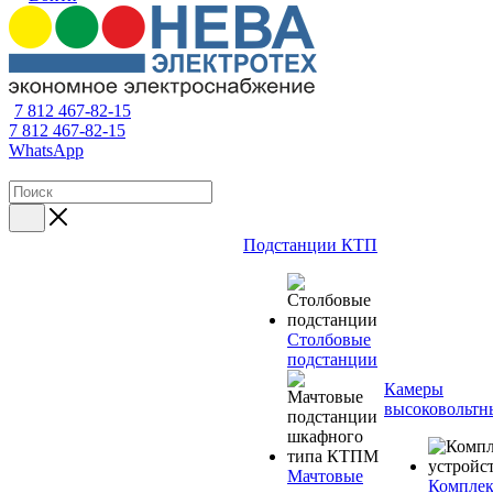
7 812 467-82-15
7 812 467-82-15
WhatsApp
Подстанции КТП
Столбовые
подстанции
Камеры
высоковольтн
Мачтовые
Компле