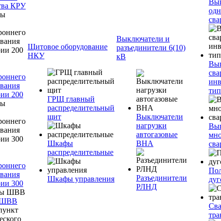
Вы
тва КРУ
одн
сва
Выключатели и
Щитовое оборудование
разъединители 6(10)
НКУ
кВ
Вы
сва
роннего
инв
вания
тип
ии 200
ГРЩ главный
распределительный
щит
Выключатели
нагрузки
Вы
автогазовые
мно
Шкафы
ВНА
сва
распределительные
роннего
Пол
вания
Разъединители
Шкафы управления
дуг
ии 300
РЛНД
 ШВВ
Св
тра