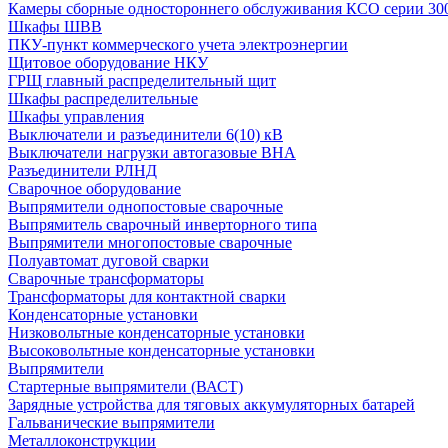
Камеры сборные одностороннего обслуживания КСО серии 30
Шкафы ШВВ
ПКУ-пункт коммерческого учета электроэнергии
Щитовое оборудование НКУ
ГРЩ главный распределительный щит
Шкафы распределительные
Шкафы управления
Выключатели и разъединители 6(10) кВ
Выключатели нагрузки автогазовые ВНА
Разъединители РЛНД
Сварочное оборудование
Выпрямители однопостовые сварочные
Выпрямитель сварочный инверторного типа
Выпрямители многопостовые сварочные
Полуавтомат дуговой сварки
Сварочные трансформаторы
Трансформаторы для контактной сварки
Конденсаторные установки
Низковольтные конденсаторные установки
Высоковольтные конденсаторные установки
Выпрямители
Стартерные выпрямители (ВАСТ)
Зарядные устройства для тяговых аккумуляторных батарей
Гальванические выпрямители
Металлоконструкции