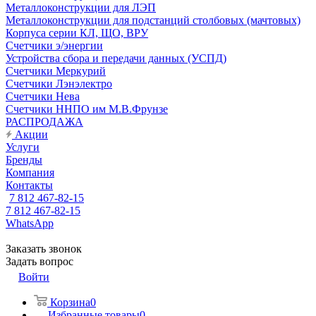
Металлоконструкции для ЛЭП
Металлоконструкции для подстанций столбовых (мачтовых)
Корпуса серии КЛ, ЩО, ВРУ
Счетчики э/энергии
Устройства сбора и передачи данных (УСПД)
Счетчики Меркурий
Счетчики Лэнэлектро
Счетчики Нева
Счетчики ННПО им М.В.Фрунзе
РАСПРОДАЖА
Акции
Услуги
Бренды
Компания
Контакты
7 812 467-82-15
7 812 467-82-15
WhatsApp
Заказать звонок
Задать вопрос
Войти
Корзина
0
Избранные товары
0