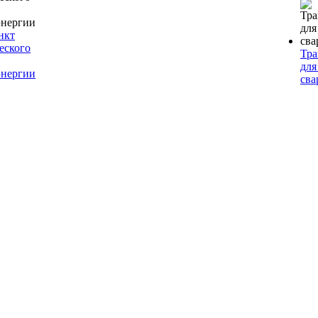
нкт
еского
Тр
для
энергии
сва