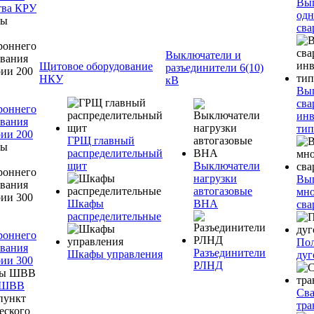
Вы
тва КРУ
одн
сва
Выключатели и
Щитовое оборудование
разъединители 6(10)
НКУ
кВ
Вы
сва
роннего
инв
вания
тип
ии 200
ГРЩ главный
распределительный
щит
Выключатели
нагрузки
Вы
автогазовые
мно
Шкафы
ВНА
сва
распределительные
роннего
Пол
вания
Разъединители
Шкафы управления
дуг
ии 300
РЛНД
 ШВВ
Св
тра