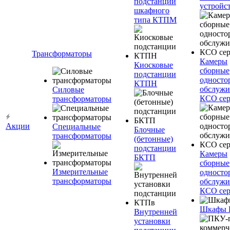
подстанции
устройс
шкафного
типа КТПМ
Трансформаторы
Камеры
Киосковые
сборные
подстанции
односто
КТПН
обслужи
Силовые
КСО сер
трансформаторы
Акции
Специальные
Блочные
трансформаторы
(бетонные)
подстанции
Камеры
БКТП
сборные
Измерительные
односто
трансформаторы
обслужи
КСО сер
Шкафы
Внутренней
установки