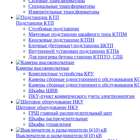
Силовые трансформаторы
Специальные трансформаторы
Измерительные трансформаторы
Подстанции КТП
Столбовые подстанции
Мачтовые подстанции шкафного типа КТПМ
Киосковые подстанции КТПН
Блочные (бетонные) подстанции БКТП
Внутренней установки подстанции КТПв
Для прогрева бетона станции КТПТО, СПБ
Камеры высоковольтные
Комплектные устройства КРУ
Камеры сборные одностороннего обслуживания КС
Камеры сборные одностороннего обслуживания КС
Шкафы ШВВ
ПКУ-пункт коммерческого учета электроэнергии
Щитовое оборудование НКУ
ГРЩ главный распределительный щит
Шкафы распределительные
Шкафы управления
Выключатели и разъединители 6(10) кВ