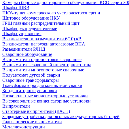
Камеры сборные одностороннего обслуживания КСО серии 30
Шкафы ШВВ
ПКУ-пункт коммерческого учета электроэнергии
Щитовое оборудование НКУ
ГРЩ главный распределительный щит
Шкафы распределительные
Шкафы управления
Выключатели и разъединители 6(10) кВ
Выключатели нагрузки автогазовые ВНА
Разъединители РЛНД
Сварочное оборудование
Выпрямители однопостовые сварочные
Выпрямитель сварочный инверторного типа
Выпрямители многопостовые сварочные
Полуавтомат дуговой сварки
Сварочные трансформаторы
Трансформаторы для контактной сварки
Конденсаторные установки
Низковольтные конденсаторные установки
Высоковольтные конденсаторные установки
Выпрямители
Стартерные выпрямители (ВАСТ)
Зарядные устройства для тяговых аккумуляторных батарей
Гальванические выпрямители
Металлоконструкции