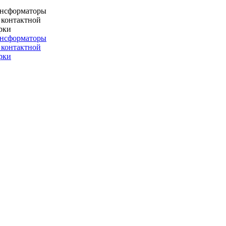
ансформаторы
 контактной
рки