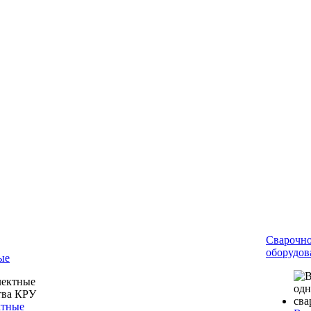
Сварочн
оборудов
ые
ктные