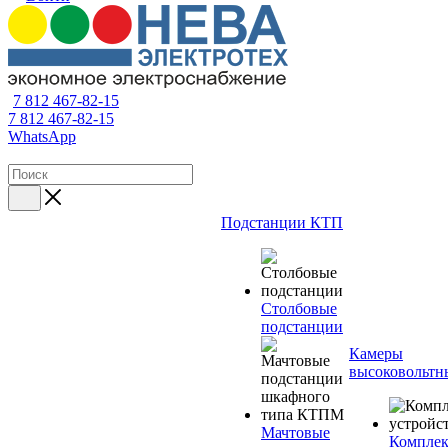
7 812 467-82-15
7 812 467-82-15
WhatsApp
Подстанции КТП
Столбовые
подстанции
Камеры
высоковольтн
Мачтовые
Компле