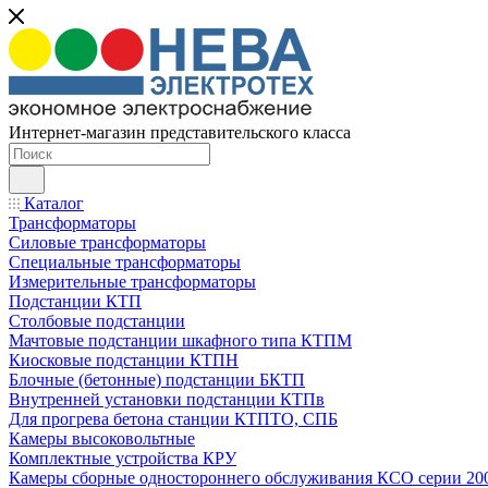
Интернет-магазин представительского класса
Каталог
Трансформаторы
Силовые трансформаторы
Специальные трансформаторы
Измерительные трансформаторы
Подстанции КТП
Столбовые подстанции
Мачтовые подстанции шкафного типа КТПМ
Киосковые подстанции КТПН
Блочные (бетонные) подстанции БКТП
Внутренней установки подстанции КТПв
Для прогрева бетона станции КТПТО, СПБ
Камеры высоковольтные
Комплектные устройства КРУ
Камеры сборные одностороннего обслуживания КСО серии 20