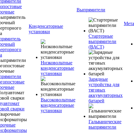
прямители
опостовые
Выпрямители
рочные
Мета
Конденсаторные
установки
Стартерные
прямитель
выпрямители
рочный
(ВАСТ)
ерторного
а
Низковольтные
конденсаторные
установки
прямители
Зарядные
гопостовые
устройства для
рочные
тяговых
аккумуляторных
Высоковольтные
батарей
уавтомат
конденсаторные
овой сварки
установки
Гальванические
арочные
выпрямители
нсформаторы