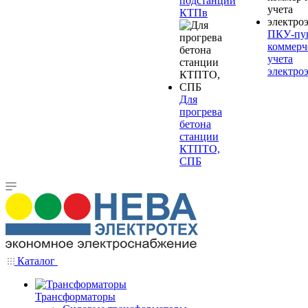
подстанции
КТПв
ПКУ-пу
коммерч
учета
электро
Для
прогрева
бетона
станции
КТПТО,
СПБ
Каталог
Трансформаторы