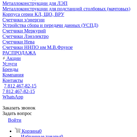
Металлоконструкции для ЛЭП
Металлоконструкции для подстанций столбовых (мачтовых)
Корпуса серии КЛ, ЩО, ВРУ
Счетчики э/энергии
Устройства сбора и передачи данных (УСПД)
Счетчики Меркурий
Счетчики Лэнэлектро
Счетчики Нева
Счетчики ННПО им М.В.Фрунзе
РАСПРОДАЖА
Акции
Услуги
Бренды
Компания
Контакты
7 812 467-82-15
7 812 467-82-15
WhatsApp
Заказать звонок
Задать вопрос
Войти
Корзина
0
Избранные товары
0