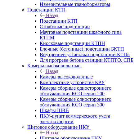
Измерительные трансформаторы
Подстанции КТП
Назад
Подстанции КТП
Столбовые подстанции
Мачтовые подстанции шкафного типа
КТПМ
Киосковые подстанции КТПН
Блочные (бетонные) подстанции БКТП
Внутренней установки подстанции КТПв
Для прогрева бетона станции КТПТО, СПБ
Камеры высоковольтные
Назад
Камеры высоковольтные
Комплектные устройства КРУ
Камеры сборные одностороннего
обслуживания КСО серии 200
Камеры сборные одностороннего
обслуживания КСО серии 300
Шкафы ШВВ
ПКУ-пункт коммерческого учета
электроэнергии
Щитовое оборудование НКУ
Назад
Щитовое оборудование НКУ