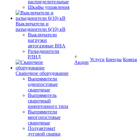
распределительные
Шкафы управления
Выключатели и
разъединители 6(10) кВ
Выключатели
нагрузки
автогазовые ВНА
Разъединители
РЛНД
Услуги
Бренды
Компа
Акции
Сварочное оборудование
Выпрямители
однопостовые
сварочные
Выпрямитель
сварочный
инверторного типа
Выпрямители
многопостовые
сварочные
Полуавтомат
дуговой сварки