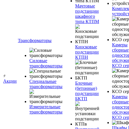
Мачтовые
Компле
подстанции
устройс
шкафного
типа КТПМ
Трансформаторы
Камеры
Киосковые
сборные
подстанции
односто
КТПН
обслужи
Силовые
КСО сер
трансформаторы
Акции
Специальные
Блочные
трансформаторы
(бетонные)
подстанции
Камеры
БКТП
сборные
Измерительные
односто
трансформаторы
обслужи
КСО сер
Шкафы