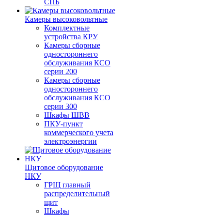
СПБ
Камеры высоковольтные
Комплектные
устройства КРУ
Камеры сборные
одностороннего
обслуживания КСО
серии 200
Камеры сборные
одностороннего
обслуживания КСО
серии 300
Шкафы ШВВ
ПКУ-пункт
коммерческого учета
электроэнергии
Щитовое оборудование
НКУ
ГРЩ главный
распределительный
щит
Шкафы