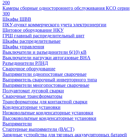
200
Камеры сборные одностороннего обслуживания КСО серии
300
Шкафы ШВВ
ПКУ-пункт коммерческого учета электроэнергии
Щитовое оборудование НКУ
ГРЩ главный распределительный щит
Шкафы распределительные
Шкафы управления
Выключатели и разъединители 6(10) кВ
Выключатели нагрузки автогазовые ВНА
Разъединители РЛНД
Сварочное оборудование
Выпрямители однопостовые сварочные
Выпрямитель сварочный инверторного типа
Выпрямители многопостовые сварочные
Полуавтомат дуговой сварки
Сварочные трансформаторы
Трансформаторы для контактной сварки
Конденсаторные установки
Низковольтные конденсаторные установки
Высоковольтные конденсаторные установки
Выпрямители
Стартерные выпрямители (ВАСТ)
Зарядные устройства для тяговых аккумуляторных батарей