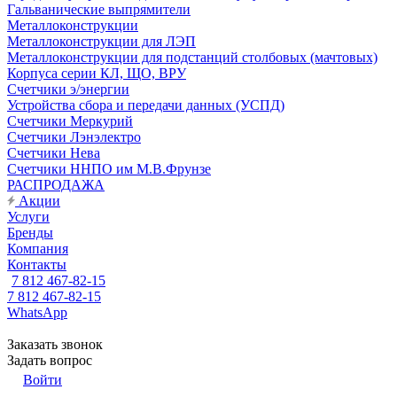
Гальванические выпрямители
Металлоконструкции
Металлоконструкции для ЛЭП
Металлоконструкции для подстанций столбовых (мачтовых)
Корпуса серии КЛ, ЩО, ВРУ
Счетчики э/энергии
Устройства сбора и передачи данных (УСПД)
Счетчики Меркурий
Счетчики Лэнэлектро
Счетчики Нева
Счетчики ННПО им М.В.Фрунзе
РАСПРОДАЖА
Акции
Услуги
Бренды
Компания
Контакты
7 812 467-82-15
7 812 467-82-15
WhatsApp
Заказать звонок
Задать вопрос
Войти