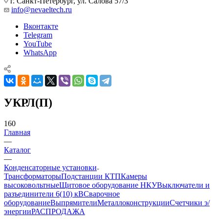
г. Санкт-Петербург, ул. Салова 57/3
info@nevaeltech.ru
Вконтакте
Telegram
YouTube
WhatsApp
УКРЛ(П)
160
Главная
—
Каталог
—
Конденсаторные установки
Трансформаторы
Подстанции КТП
Камеры
высоковольтные
Щитовое оборудование НКУ
Выключатели и
разъединители 6(10) кВ
Сварочное
оборудование
Выпрямители
Металлоконструкции
Счетчики э/
энергии
РАСПРОДАЖА