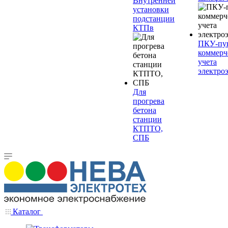
Внутренней
установки
подстанции
КТПв
ПКУ-пу
коммерч
учета
электро
Для
прогрева
бетона
станции
КТПТО,
СПБ
Каталог