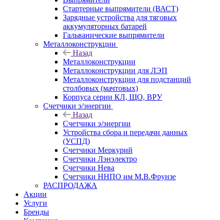
Стартерные выпрямители (ВАСТ)
Зарядные устройства для тяговых
аккумуляторных батарей
Гальванические выпрямители
Металлоконструкции
Назад
Металлоконструкции
Металлоконструкции для ЛЭП
Металлоконструкции для подстанций
столбовых (мачтовых)
Корпуса серии КЛ, ЩО, ВРУ
Счетчики э/энергии
Назад
Счетчики э/энергии
Устройства сбора и передачи данных
(УСПД)
Счетчики Меркурий
Счетчики Лэнэлектро
Счетчики Нева
Счетчики ННПО им М.В.Фрунзе
РАСПРОДАЖА
Акции
Услуги
Бренды