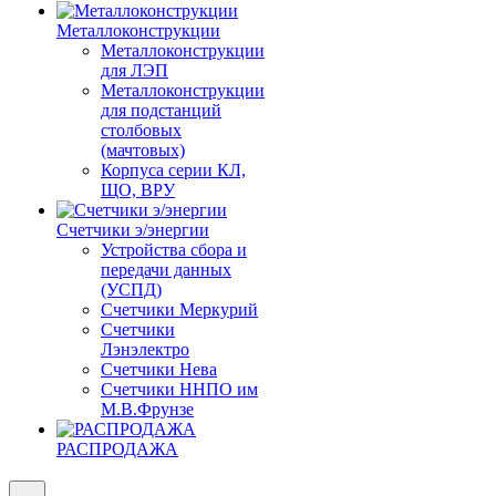
Металлоконструкции
Металлоконструкции
для ЛЭП
Металлоконструкции
для подстанций
столбовых
(мачтовых)
Корпуса серии КЛ,
ЩО, ВРУ
Счетчики э/энергии
Устройства сбора и
передачи данных
(УСПД)
Счетчики Меркурий
Счетчики
Лэнэлектро
Счетчики Нева
Счетчики ННПО им
М.В.Фрунзе
РАСПРОДАЖА