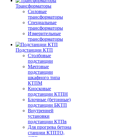
Трансформаторы
Силовые
трансформаторы
Специальные
трансформаторы
Измерительные
трансформаторы
Подстанции КТП
Столбовые
подстанции
Мачтовые
подстанции
шкафного типа
КТПМ
Киосковые
подстанции КТПН
Блочные (бетонные)
подстанции БКТП
Внутренней
установки
подстанции КТПв
Для прогрева бетона
станции КТПТО,