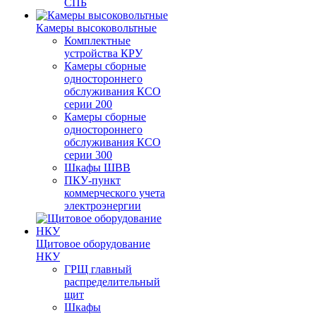
СПБ
Камеры высоковольтные
Комплектные
устройства КРУ
Камеры сборные
одностороннего
обслуживания КСО
серии 200
Камеры сборные
одностороннего
обслуживания КСО
серии 300
Шкафы ШВВ
ПКУ-пункт
коммерческого учета
электроэнергии
Щитовое оборудование
НКУ
ГРЩ главный
распределительный
щит
Шкафы