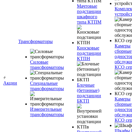
Мачтовые
Компле
подстанции
устройс
шкафного
типа КТПМ
Трансформаторы
Камеры
Киосковые
сборные
подстанции
односто
КТПН
обслужи
Силовые
КСО сер
трансформаторы
Акции
Специальные
Блочные
трансформаторы
(бетонные)
подстанции
Камеры
БКТП
сборные
Измерительные
односто
трансформаторы
обслужи
КСО сер
Шкафы