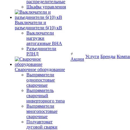
распределительные
Шкафы управления
Выключатели и
разъединители 6(10) кВ
Выключатели
нагрузки
автогазовые ВНА
Разъединители
РЛНД
Услуги
Бренды
Компа
Акции
Сварочное оборудование
Выпрямители
однопостовые
сварочные
Выпрямитель
сварочный
инверторного типа
Выпрямители
многопостовые
сварочные
Полуавтомат
дуговой сварки