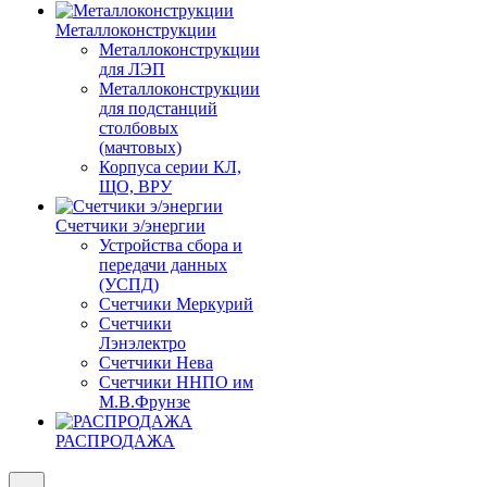
Металлоконструкции
Металлоконструкции
для ЛЭП
Металлоконструкции
для подстанций
столбовых
(мачтовых)
Корпуса серии КЛ,
ЩО, ВРУ
Счетчики э/энергии
Устройства сбора и
передачи данных
(УСПД)
Счетчики Меркурий
Счетчики
Лэнэлектро
Счетчики Нева
Счетчики ННПО им
М.В.Фрунзе
РАСПРОДАЖА