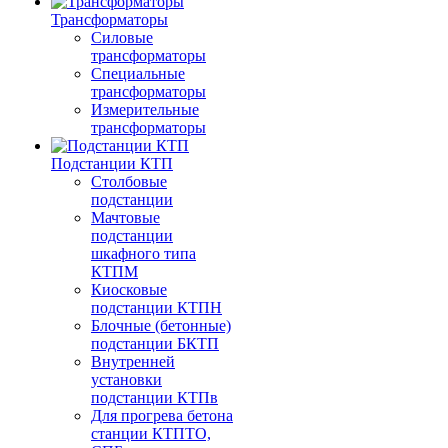
Трансформаторы
Силовые
трансформаторы
Специальные
трансформаторы
Измерительные
трансформаторы
Подстанции КТП
Столбовые
подстанции
Мачтовые
подстанции
шкафного типа
КТПМ
Киосковые
подстанции КТПН
Блочные (бетонные)
подстанции БКТП
Внутренней
установки
подстанции КТПв
Для прогрева бетона
станции КТПТО,