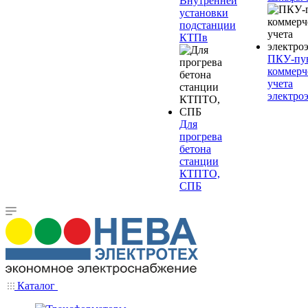
Внутренней
установки
подстанции
КТПв
ПКУ-пу
коммерч
учета
электро
Для
прогрева
бетона
станции
КТПТО,
СПБ
Каталог