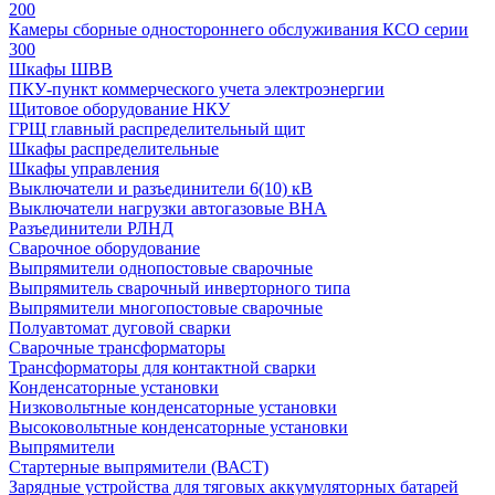
200
Камеры сборные одностороннего обслуживания КСО серии
300
Шкафы ШВВ
ПКУ-пункт коммерческого учета электроэнергии
Щитовое оборудование НКУ
ГРЩ главный распределительный щит
Шкафы распределительные
Шкафы управления
Выключатели и разъединители 6(10) кВ
Выключатели нагрузки автогазовые ВНА
Разъединители РЛНД
Сварочное оборудование
Выпрямители однопостовые сварочные
Выпрямитель сварочный инверторного типа
Выпрямители многопостовые сварочные
Полуавтомат дуговой сварки
Сварочные трансформаторы
Трансформаторы для контактной сварки
Конденсаторные установки
Низковольтные конденсаторные установки
Высоковольтные конденсаторные установки
Выпрямители
Стартерные выпрямители (ВАСТ)
Зарядные устройства для тяговых аккумуляторных батарей