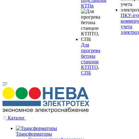
подстанции
КТПв
ПКУ-пу
коммерч
учета
электро
Для
прогрева
бетона
станции
КТПТО,
СПБ
Каталог
Трансформаторы