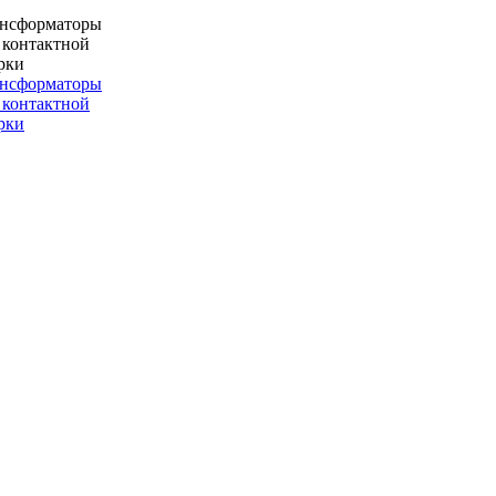
ансформаторы
 контактной
рки