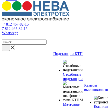
7 812 467-82-15
7 812 467-82-15
WhatsApp
Подстанции КТП
Столбовые
подстанции
Камеры
высоковольтн
Мачтовые
Компле