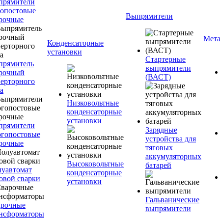
прямители
опостовые
Выпрямители
рочные
Мета
Конденсаторные
установки
Стартерные
прямитель
выпрямители
рочный
(ВАСТ)
ерторного
а
Низковольтные
конденсаторные
установки
прямители
Зарядные
гопостовые
устройства для
рочные
тяговых
аккумуляторных
Высоковольтные
батарей
уавтомат
конденсаторные
овой сварки
установки
Гальванические
арочные
выпрямители
нсформаторы