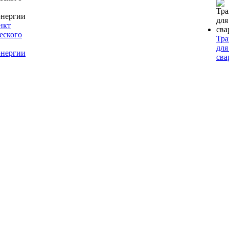
нкт
еского
Тр
для
энергии
сва