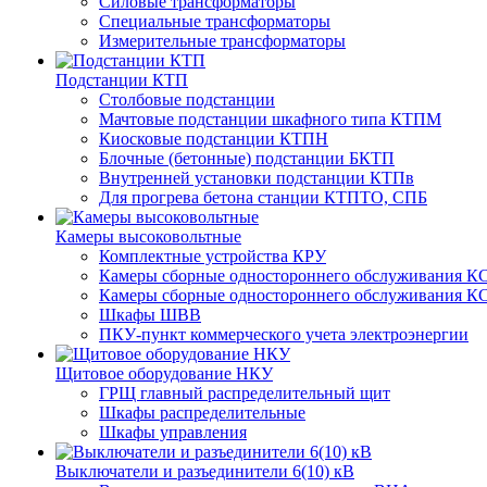
Силовые трансформаторы
Специальные трансформаторы
Измерительные трансформаторы
Подстанции КТП
Столбовые подстанции
Мачтовые подстанции шкафного типа КТПМ
Киосковые подстанции КТПН
Блочные (бетонные) подстанции БКТП
Внутренней установки подстанции КТПв
Для прогрева бетона станции КТПТО, СПБ
Камеры высоковольтные
Комплектные устройства КРУ
Камеры сборные одностороннего обслуживания КС
Камеры сборные одностороннего обслуживания КС
Шкафы ШВВ
ПКУ-пункт коммерческого учета электроэнергии
Щитовое оборудование НКУ
ГРЩ главный распределительный щит
Шкафы распределительные
Шкафы управления
Выключатели и разъединители 6(10) кВ