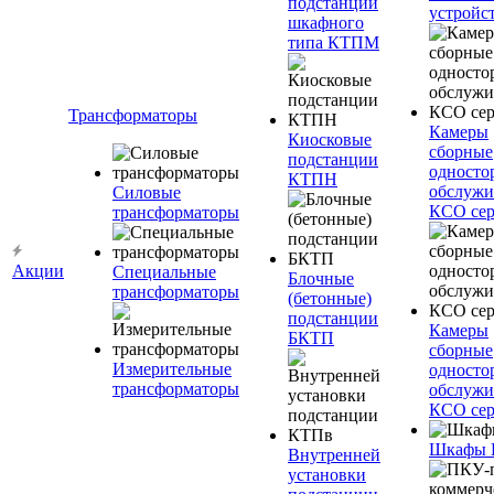
подстанции
устройс
шкафного
типа КТПМ
Трансформаторы
Камеры
Киосковые
сборные
подстанции
односто
КТПН
обслужи
Силовые
КСО сер
трансформаторы
Акции
Специальные
Блочные
трансформаторы
(бетонные)
подстанции
Камеры
БКТП
сборные
Измерительные
односто
трансформаторы
обслужи
КСО сер
Шкафы
Внутренней
установки