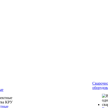
Сварочн
оборудов
ые
ктные