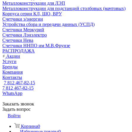
Металлоконструкции для ЛЭП
Металлоконструкции для подстанций столбовых (мачтовых)
Корпуса серии КЛ, ЩО, ВРУ
Счетчики э/энергии
Устройства сбора и передачи данных (УСПД)
Счетчики Меркурий
Счетчики Лэнэлектро
Счетчики Нева
Счетчики ННПО им М.В.Фрунзе
РАСПРОДАЖА
Акции
Услуги
Бренды
Компания
Контакты
7 812 467-82-15
7 812 467-82-15
WhatsApp
Заказать звонок
Задать вопрос
Войти
Корзина
0
Избранные товары
0