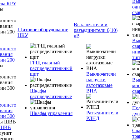
Вы
тва КРУ
одн
сва
Выключатели и
Щитовое оборудование
разъединители 6(10)
НКУ
кВ
Вы
сва
роннего
инв
вания
тип
ии 200
ГРЩ главный
распределительный
щит
Выключатели
нагрузки
Вы
автогазовые
мно
Шкафы
ВНА
сва
распределительные
роннего
Пол
вания
Разъединители
Шкафы управления
дуг
ии 300
РЛНД
 ШВВ
Св
тра