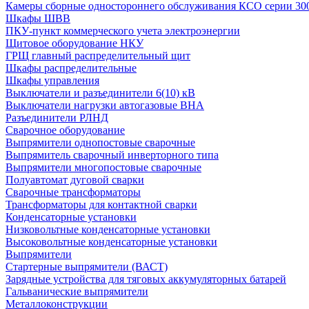
Камеры сборные одностороннего обслуживания КСО серии 30
Шкафы ШВВ
ПКУ-пункт коммерческого учета электроэнергии
Щитовое оборудование НКУ
ГРЩ главный распределительный щит
Шкафы распределительные
Шкафы управления
Выключатели и разъединители 6(10) кВ
Выключатели нагрузки автогазовые ВНА
Разъединители РЛНД
Сварочное оборудование
Выпрямители однопостовые сварочные
Выпрямитель сварочный инверторного типа
Выпрямители многопостовые сварочные
Полуавтомат дуговой сварки
Сварочные трансформаторы
Трансформаторы для контактной сварки
Конденсаторные установки
Низковольтные конденсаторные установки
Высоковольтные конденсаторные установки
Выпрямители
Стартерные выпрямители (ВАСТ)
Зарядные устройства для тяговых аккумуляторных батарей
Гальванические выпрямители
Металлоконструкции