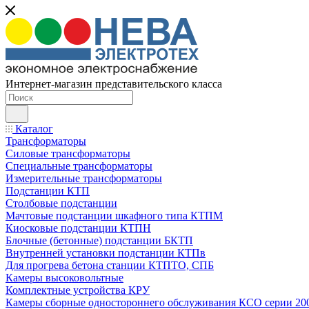
Интернет-магазин представительского класса
Каталог
Трансформаторы
Силовые трансформаторы
Специальные трансформаторы
Измерительные трансформаторы
Подстанции КТП
Столбовые подстанции
Мачтовые подстанции шкафного типа КТПМ
Киосковые подстанции КТПН
Блочные (бетонные) подстанции БКТП
Внутренней установки подстанции КТПв
Для прогрева бетона станции КТПТО, СПБ
Камеры высоковольтные
Комплектные устройства КРУ
Камеры сборные одностороннего обслуживания КСО серии 20