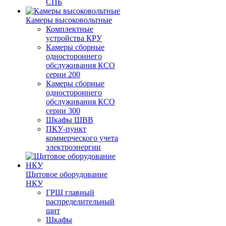
СПБ
Камеры высоковольтные
Комплектные
устройства КРУ
Камеры сборные
одностороннего
обслуживания КСО
серии 200
Камеры сборные
одностороннего
обслуживания КСО
серии 300
Шкафы ШВВ
ПКУ-пункт
коммерческого учета
электроэнергии
Щитовое оборудование
НКУ
ГРЩ главный
распределительный
щит
Шкафы