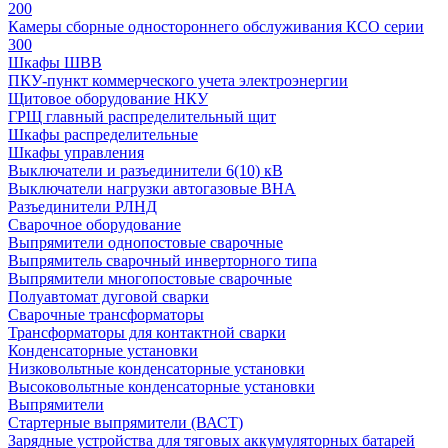
200
Камеры сборные одностороннего обслуживания КСО серии
300
Шкафы ШВВ
ПКУ-пункт коммерческого учета электроэнергии
Щитовое оборудование НКУ
ГРЩ главный распределительный щит
Шкафы распределительные
Шкафы управления
Выключатели и разъединители 6(10) кВ
Выключатели нагрузки автогазовые ВНА
Разъединители РЛНД
Сварочное оборудование
Выпрямители однопостовые сварочные
Выпрямитель сварочный инверторного типа
Выпрямители многопостовые сварочные
Полуавтомат дуговой сварки
Сварочные трансформаторы
Трансформаторы для контактной сварки
Конденсаторные установки
Низковольтные конденсаторные установки
Высоковольтные конденсаторные установки
Выпрямители
Стартерные выпрямители (ВАСТ)
Зарядные устройства для тяговых аккумуляторных батарей