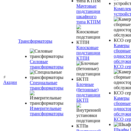
Мачтовые
Компле
подстанции
устройс
шкафного
типа КТПМ
Трансформаторы
Камеры
Киосковые
сборные
подстанции
односто
КТПН
обслужи
Силовые
КСО сер
трансформаторы
Акции
Специальные
Блочные
трансформаторы
(бетонные)
подстанции
Камеры
БКТП
сборные
Измерительные
односто
трансформаторы
обслужи
КСО сер
Шкафы