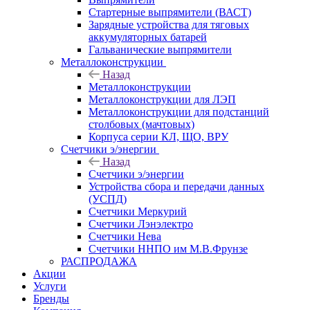
Стартерные выпрямители (ВАСТ)
Зарядные устройства для тяговых
аккумуляторных батарей
Гальванические выпрямители
Металлоконструкции
Назад
Металлоконструкции
Металлоконструкции для ЛЭП
Металлоконструкции для подстанций
столбовых (мачтовых)
Корпуса серии КЛ, ЩО, ВРУ
Счетчики э/энергии
Назад
Счетчики э/энергии
Устройства сбора и передачи данных
(УСПД)
Счетчики Меркурий
Счетчики Лэнэлектро
Счетчики Нева
Счетчики ННПО им М.В.Фрунзе
РАСПРОДАЖА
Акции
Услуги
Бренды