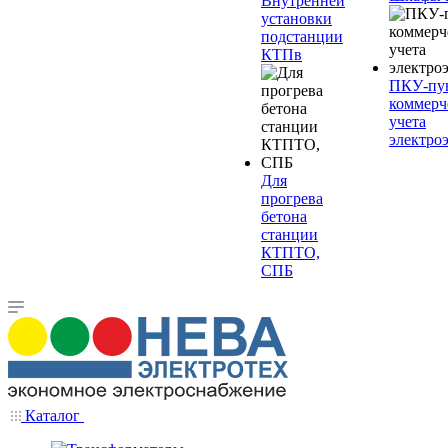
Внутренней
установки
подстанции
КТПв
ПКУ-пу
коммерч
учета
электро
Для
прогрева
бетона
станции
КТПТО,
СПБ
Каталог