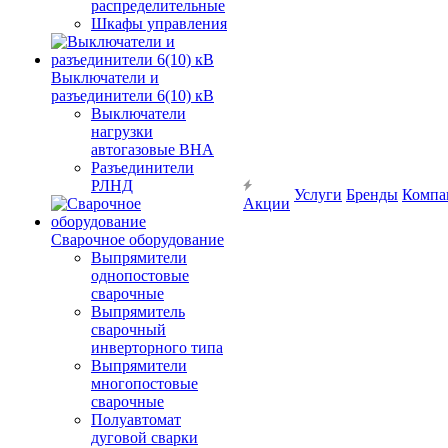
распределительные
Шкафы управления
Выключатели и
разъединители 6(10) кВ
Выключатели
нагрузки
автогазовые ВНА
Разъединители
РЛНД
Услуги
Бренды
Компа
Акции
Сварочное оборудование
Выпрямители
однопостовые
сварочные
Выпрямитель
сварочный
инверторного типа
Выпрямители
многопостовые
сварочные
Полуавтомат
дуговой сварки