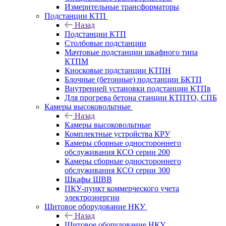
Измерительные трансформаторы
Подстанции КТП
Назад
Подстанции КТП
Столбовые подстанции
Мачтовые подстанции шкафного типа
КТПМ
Киосковые подстанции КТПН
Блочные (бетонные) подстанции БКТП
Внутренней установки подстанции КТПв
Для прогрева бетона станции КТПТО, СПБ
Камеры высоковольтные
Назад
Камеры высоковольтные
Комплектные устройства КРУ
Камеры сборные одностороннего
обслуживания КСО серии 200
Камеры сборные одностороннего
обслуживания КСО серии 300
Шкафы ШВВ
ПКУ-пункт коммерческого учета
электроэнергии
Щитовое оборудование НКУ
Назад
Щитовое оборудование НКУ