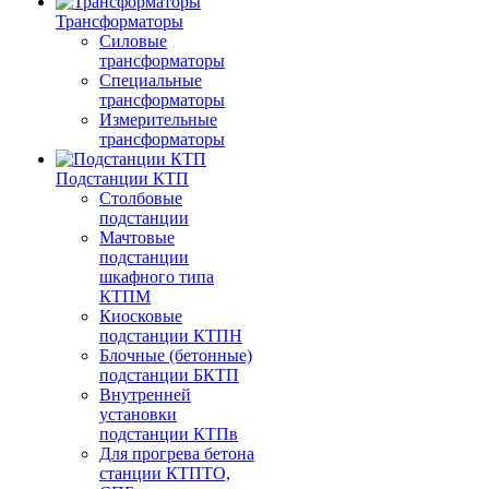
Трансформаторы
Силовые
трансформаторы
Специальные
трансформаторы
Измерительные
трансформаторы
Подстанции КТП
Столбовые
подстанции
Мачтовые
подстанции
шкафного типа
КТПМ
Киосковые
подстанции КТПН
Блочные (бетонные)
подстанции БКТП
Внутренней
установки
подстанции КТПв
Для прогрева бетона
станции КТПТО,