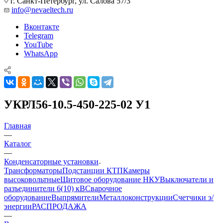
г. Санкт-Петербург, ул. Салова 57/3
info@nevaeltech.ru
Вконтакте
Telegram
YouTube
WhatsApp
УКРЛ56-10.5-450-225-02 У1
Главная
—
Каталог
—
Конденсаторные установки
Трансформаторы
Подстанции КТП
Камеры
высоковольтные
Щитовое оборудование НКУ
Выключатели и
разъединители 6(10) кВ
Сварочное
оборудование
Выпрямители
Металлоконструкции
Счетчики э/
энергии
РАСПРОДАЖА
—