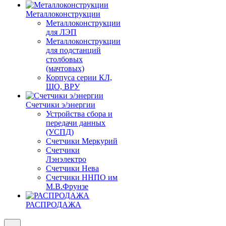
Металлоконструкции
Металлоконструкции
для ЛЭП
Металлоконструкции
для подстанций
столбовых
(мачтовых)
Корпуса серии КЛ,
ЩО, ВРУ
Счетчики э/энергии
Устройства сбора и
передачи данных
(УСПД)
Счетчики Меркурий
Счетчики
Лэнэлектро
Счетчики Нева
Счетчики ННПО им
М.В.Фрунзе
РАСПРОДАЖА