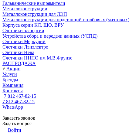
Гальванические выпрямители
Металлоконструкции
Металлоконструкции для ЛЭП
Металлоконструкции для подстанций столбовых (мачтовых)
Корпуса серии КЛ, ЩО, ВРУ
Счетчики э/энергии
Устройства сбора и передачи данных (УСПД)
Счетчики Меркурий
Счетчики Лэнэлектро
Счетчики Нева
Счетчики ННПО им М.В.Фрунзе
РАСПРОДАЖА
Акции
Услуги
Бренды
Компания
Контакты
7 812 467-82-15
7 812 467-82-15
WhatsApp
Заказать звонок
Задать вопрос
Войти