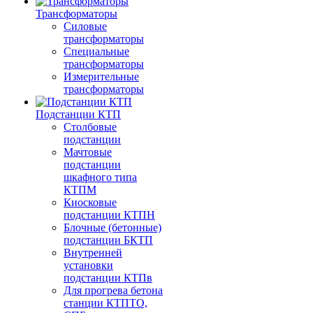
Трансформаторы
Силовые
трансформаторы
Специальные
трансформаторы
Измерительные
трансформаторы
Подстанции КТП
Столбовые
подстанции
Мачтовые
подстанции
шкафного типа
КТПМ
Киосковые
подстанции КТПН
Блочные (бетонные)
подстанции БКТП
Внутренней
установки
подстанции КТПв
Для прогрева бетона
станции КТПТО,