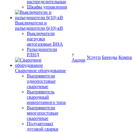
распределительные
Шкафы управления
Выключатели и
разъединители 6(10) кВ
Выключатели
нагрузки
автогазовые ВНА
Разъединители
РЛНД
Услуги
Бренды
Компа
Акции
Сварочное оборудование
Выпрямители
однопостовые
сварочные
Выпрямитель
сварочный
инверторного типа
Выпрямители
многопостовые
сварочные
Полуавтомат
дуговой сварки