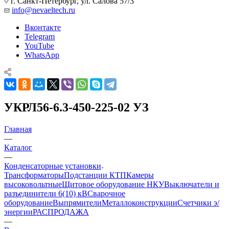
г. Санкт-Петербург, ул. Салова 57/3
info@nevaeltech.ru
Вконтакте
Telegram
YouTube
WhatsApp
УКРЛ56-6.3-450-225-02 УЗ
Главная
—
Каталог
—
Конденсаторные установки
Трансформаторы
Подстанции КТП
Камеры
высоковольтные
Щитовое оборудование НКУ
Выключатели и
разъединители 6(10) кВ
Сварочное
оборудование
Выпрямители
Металлоконструкции
Счетчики э/
энергии
РАСПРОДАЖА
—