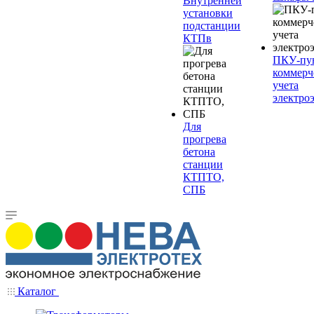
Внутренней
установки
подстанции
КТПв
ПКУ-пу
коммерч
учета
электро
Для
прогрева
бетона
станции
КТПТО,
СПБ
Каталог