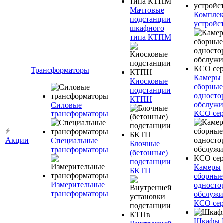
Мачтовые
Компле
подстанции
устройс
шкафного
типа КТПМ
Трансформаторы
Камеры
Киосковые
сборные
подстанции
односто
КТПН
обслужи
Силовые
КСО сер
трансформаторы
Акции
Специальные
Блочные
трансформаторы
(бетонные)
подстанции
Камеры
БКТП
сборные
Измерительные
односто
трансформаторы
обслужи
КСО сер
Шкафы