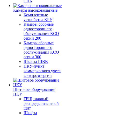
СПБ
Камеры высоковольтные
Комплектные
устройства КРУ
Камеры сборные
одностороннего
обслуживания КСО
серии 200
Камеры сборные
одностороннего
обслуживания КСО
серии 300
Шкафы ШВВ
ПКУ-пункт
коммерческого учета
электроэнергии
Щитовое оборудование
НКУ
ГРЩ главный
распределительный
щит
Шкафы