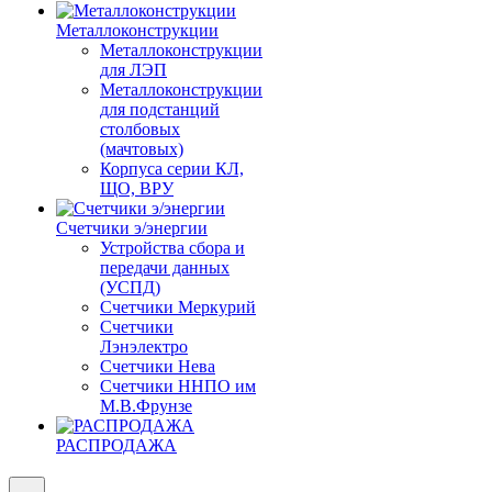
Металлоконструкции
Металлоконструкции
для ЛЭП
Металлоконструкции
для подстанций
столбовых
(мачтовых)
Корпуса серии КЛ,
ЩО, ВРУ
Счетчики э/энергии
Устройства сбора и
передачи данных
(УСПД)
Счетчики Меркурий
Счетчики
Лэнэлектро
Счетчики Нева
Счетчики ННПО им
М.В.Фрунзе
РАСПРОДАЖА