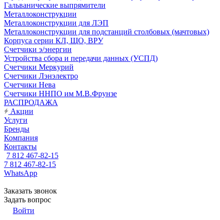
Гальванические выпрямители
Металлоконструкции
Металлоконструкции для ЛЭП
Металлоконструкции для подстанций столбовых (мачтовых)
Корпуса серии КЛ, ЩО, ВРУ
Счетчики э/энергии
Устройства сбора и передачи данных (УСПД)
Счетчики Меркурий
Счетчики Лэнэлектро
Счетчики Нева
Счетчики ННПО им М.В.Фрунзе
РАСПРОДАЖА
Акции
Услуги
Бренды
Компания
Контакты
7 812 467-82-15
7 812 467-82-15
WhatsApp
Заказать звонок
Задать вопрос
Войти