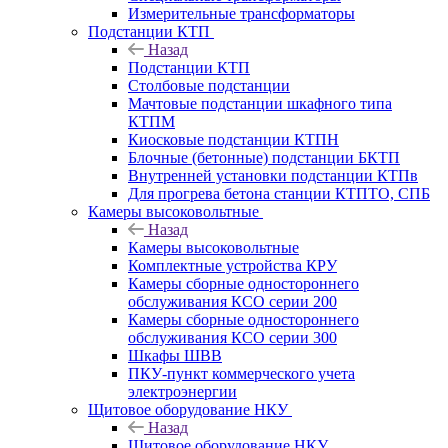
Измерительные трансформаторы
Подстанции КТП
Назад
Подстанции КТП
Столбовые подстанции
Мачтовые подстанции шкафного типа
КТПМ
Киосковые подстанции КТПН
Блочные (бетонные) подстанции БКТП
Внутренней установки подстанции КТПв
Для прогрева бетона станции КТПТО, СПБ
Камеры высоковольтные
Назад
Камеры высоковольтные
Комплектные устройства КРУ
Камеры сборные одностороннего
обслуживания КСО серии 200
Камеры сборные одностороннего
обслуживания КСО серии 300
Шкафы ШВВ
ПКУ-пункт коммерческого учета
электроэнергии
Щитовое оборудование НКУ
Назад
Щитовое оборудование НКУ