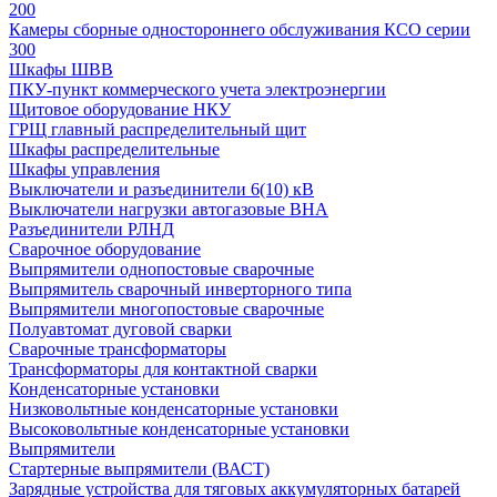
200
Камеры сборные одностороннего обслуживания КСО серии
300
Шкафы ШВВ
ПКУ-пункт коммерческого учета электроэнергии
Щитовое оборудование НКУ
ГРЩ главный распределительный щит
Шкафы распределительные
Шкафы управления
Выключатели и разъединители 6(10) кВ
Выключатели нагрузки автогазовые ВНА
Разъединители РЛНД
Сварочное оборудование
Выпрямители однопостовые сварочные
Выпрямитель сварочный инверторного типа
Выпрямители многопостовые сварочные
Полуавтомат дуговой сварки
Сварочные трансформаторы
Трансформаторы для контактной сварки
Конденсаторные установки
Низковольтные конденсаторные установки
Высоковольтные конденсаторные установки
Выпрямители
Стартерные выпрямители (ВАСТ)
Зарядные устройства для тяговых аккумуляторных батарей