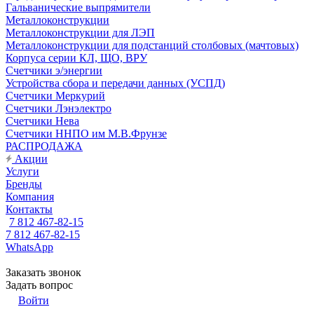
Гальванические выпрямители
Металлоконструкции
Металлоконструкции для ЛЭП
Металлоконструкции для подстанций столбовых (мачтовых)
Корпуса серии КЛ, ЩО, ВРУ
Счетчики э/энергии
Устройства сбора и передачи данных (УСПД)
Счетчики Меркурий
Счетчики Лэнэлектро
Счетчики Нева
Счетчики ННПО им М.В.Фрунзе
РАСПРОДАЖА
Акции
Услуги
Бренды
Компания
Контакты
7 812 467-82-15
7 812 467-82-15
WhatsApp
Заказать звонок
Задать вопрос
Войти