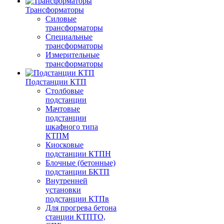
Трансформаторы
Силовые
трансформаторы
Специальные
трансформаторы
Измерительные
трансформаторы
Подстанции КТП
Столбовые
подстанции
Мачтовые
подстанции
шкафного типа
КТПМ
Киосковые
подстанции КТПН
Блочные (бетонные)
подстанции БКТП
Внутренней
установки
подстанции КТПв
Для прогрева бетона
станции КТПТО,