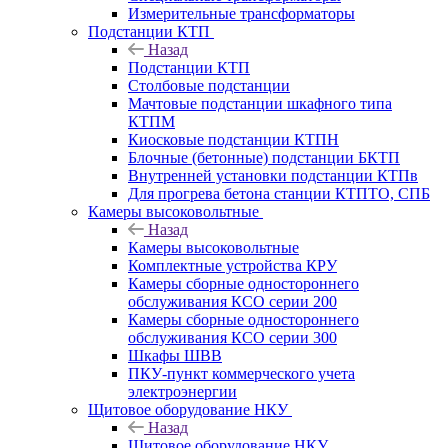
Измерительные трансформаторы
Подстанции КТП
Назад
Подстанции КТП
Столбовые подстанции
Мачтовые подстанции шкафного типа
КТПМ
Киосковые подстанции КТПН
Блочные (бетонные) подстанции БКТП
Внутренней установки подстанции КТПв
Для прогрева бетона станции КТПТО, СПБ
Камеры высоковольтные
Назад
Камеры высоковольтные
Комплектные устройства КРУ
Камеры сборные одностороннего
обслуживания КСО серии 200
Камеры сборные одностороннего
обслуживания КСО серии 300
Шкафы ШВВ
ПКУ-пункт коммерческого учета
электроэнергии
Щитовое оборудование НКУ
Назад
Щитовое оборудование НКУ