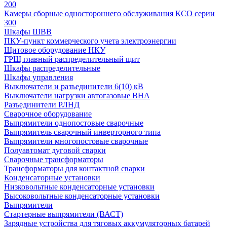
200
Камеры сборные одностороннего обслуживания КСО серии
300
Шкафы ШВВ
ПКУ-пункт коммерческого учета электроэнергии
Щитовое оборудование НКУ
ГРЩ главный распределительный щит
Шкафы распределительные
Шкафы управления
Выключатели и разъединители 6(10) кВ
Выключатели нагрузки автогазовые ВНА
Разъединители РЛНД
Сварочное оборудование
Выпрямители однопостовые сварочные
Выпрямитель сварочный инверторного типа
Выпрямители многопостовые сварочные
Полуавтомат дуговой сварки
Сварочные трансформаторы
Трансформаторы для контактной сварки
Конденсаторные установки
Низковольтные конденсаторные установки
Высоковольтные конденсаторные установки
Выпрямители
Стартерные выпрямители (ВАСТ)
Зарядные устройства для тяговых аккумуляторных батарей