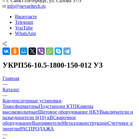
г. Санкт-Петербург, ул. Салова 57/3
info@nevaeltech.ru
Вконтакте
Telegram
YouTube
WhatsApp
УКРП56-10.5-1800-150-012 У3
Главная
—
Каталог
—
Конденсаторные установки
Трансформаторы
Подстанции КТП
Камеры
высоковольтные
Щитовое оборудование НКУ
Выключатели и
разъединители 6(10) кВ
Сварочное
оборудование
Выпрямители
Металлоконструкции
Счетчики э/
энергии
РАСПРОДАЖА
—