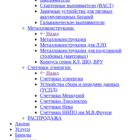
Стартерные выпрямители (ВАСТ)
Зарядные устройства для тяговых
аккумуляторных батарей
Гальванические выпрямители
Металлоконструкции
Назад
Металлоконструкции
Металлоконструкции для ЛЭП
Металлоконструкции для подстанций
столбовых (мачтовых)
Корпуса серии КЛ, ЩО, ВРУ
Счетчики э/энергии
Назад
Счетчики э/энергии
Устройства сбора и передачи данных
(УСПД)
Счетчики Меркурий
Счетчики Лэнэлектро
Счетчики Нева
Счетчики ННПО им М.В.Фрунзе
РАСПРОДАЖА
Акции
Услуги
Бренды