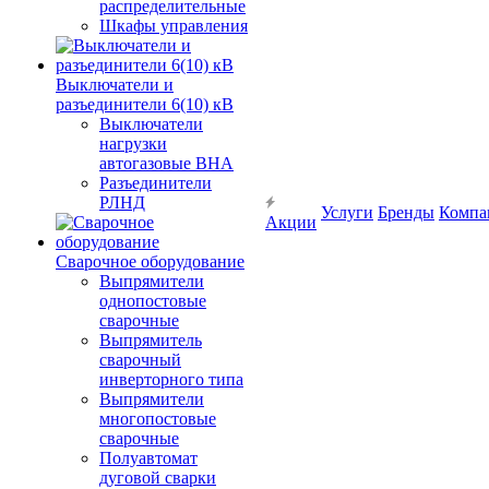
распределительные
Шкафы управления
Выключатели и
разъединители 6(10) кВ
Выключатели
нагрузки
автогазовые ВНА
Разъединители
РЛНД
Услуги
Бренды
Компа
Акции
Сварочное оборудование
Выпрямители
однопостовые
сварочные
Выпрямитель
сварочный
инверторного типа
Выпрямители
многопостовые
сварочные
Полуавтомат
дуговой сварки