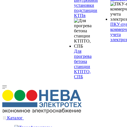
Внутренней
установки
подстанции
КТПв
ПКУ-пу
коммерч
учета
электро
Для
прогрева
бетона
станции
КТПТО,
СПБ
Каталог