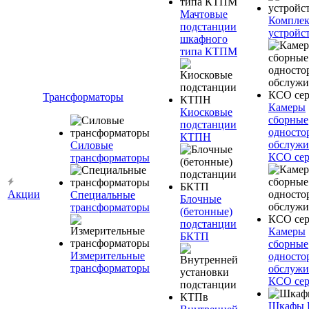
Мачтовые
Компле
подстанции
устройс
шкафного
типа КТПМ
Трансформаторы
Камеры
Киосковые
сборные
подстанции
односто
КТПН
обслужи
Силовые
КСО сер
трансформаторы
Акции
Специальные
Блочные
трансформаторы
(бетонные)
подстанции
Камеры
БКТП
сборные
Измерительные
односто
трансформаторы
обслужи
КСО сер
Шкафы