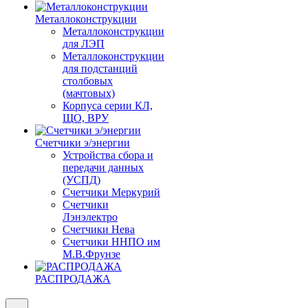
Металлоконструкции
Металлоконструкции
для ЛЭП
Металлоконструкции
для подстанций
столбовых
(мачтовых)
Корпуса серии КЛ,
ЩО, ВРУ
Счетчики э/энергии
Устройства сбора и
передачи данных
(УСПД)
Счетчики Меркурий
Счетчики
Лэнэлектро
Счетчики Нева
Счетчики ННПО им
М.В.Фрунзе
РАСПРОДАЖА