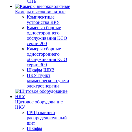
СПБ
Камеры высоковольтные
Комплектные
устройства КРУ
Камеры сборные
одностороннего
обслуживания КСО
серии 200
Камеры сборные
одностороннего
обслуживания КСО
серии 300
Шкафы ШВВ
ПКУ-пункт
коммерческого учета
электроэнергии
Щитовое оборудование
НКУ
ГРЩ главный
распределительный
щит
Шкафы