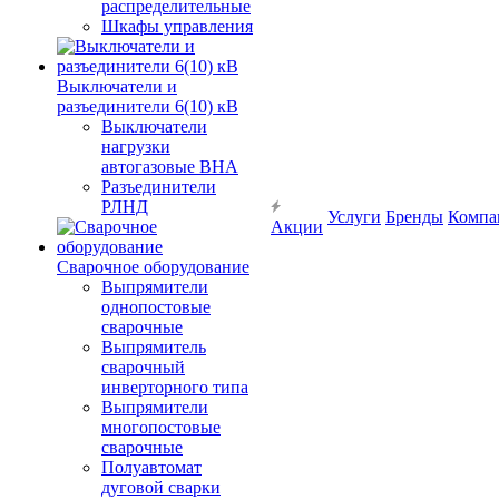
распределительные
Шкафы управления
Выключатели и
разъединители 6(10) кВ
Выключатели
нагрузки
автогазовые ВНА
Разъединители
РЛНД
Услуги
Бренды
Компа
Акции
Сварочное оборудование
Выпрямители
однопостовые
сварочные
Выпрямитель
сварочный
инверторного типа
Выпрямители
многопостовые
сварочные
Полуавтомат
дуговой сварки