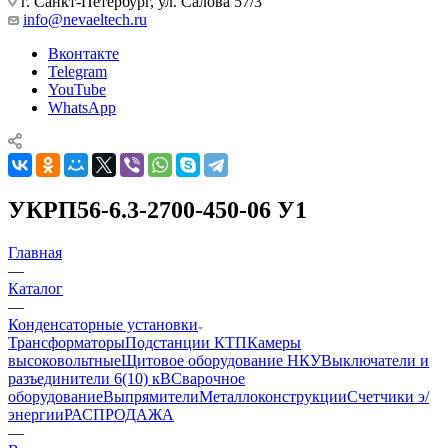
г. Санкт-Петербург, ул. Салова 57/3
info@nevaeltech.ru
Вконтакте
Telegram
YouTube
WhatsApp
УКРП56-6.3-2700-450-06 У1
Главная
—
Каталог
—
Конденсаторные установки
Трансформаторы
Подстанции КТП
Камеры
высоковольтные
Щитовое оборудование НКУ
Выключатели и
разъединители 6(10) кВ
Сварочное
оборудование
Выпрямители
Металлоконструкции
Счетчики э/
энергии
РАСПРОДАЖА
—