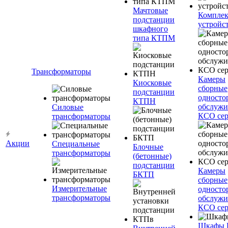
Мачтовые
Компле
подстанции
устройс
шкафного
типа КТПМ
Трансформаторы
Камеры
Киосковые
сборные
подстанции
односто
КТПН
обслужи
Силовые
КСО сер
трансформаторы
Акции
Специальные
Блочные
трансформаторы
(бетонные)
подстанции
Камеры
БКТП
сборные
Измерительные
односто
трансформаторы
обслужи
КСО сер
Шкафы