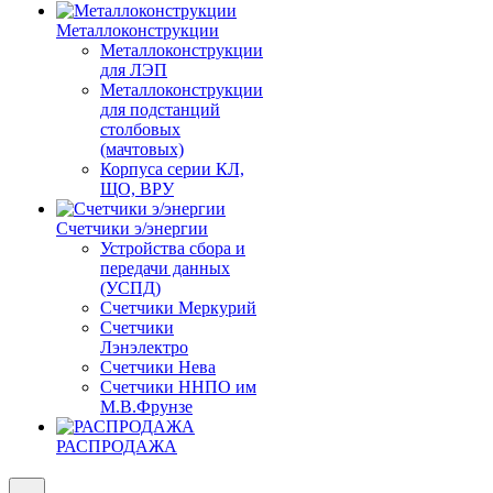
Металлоконструкции
Металлоконструкции
для ЛЭП
Металлоконструкции
для подстанций
столбовых
(мачтовых)
Корпуса серии КЛ,
ЩО, ВРУ
Счетчики э/энергии
Устройства сбора и
передачи данных
(УСПД)
Счетчики Меркурий
Счетчики
Лэнэлектро
Счетчики Нева
Счетчики ННПО им
М.В.Фрунзе
РАСПРОДАЖА