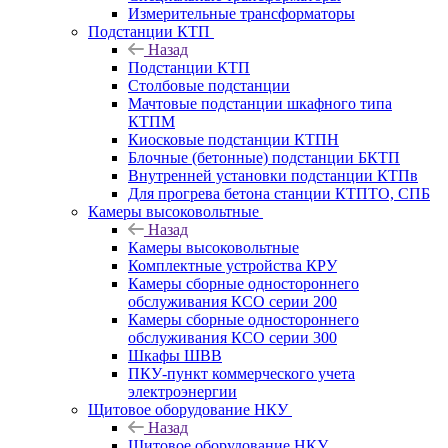
Измерительные трансформаторы
Подстанции КТП
Назад
Подстанции КТП
Столбовые подстанции
Мачтовые подстанции шкафного типа
КТПМ
Киосковые подстанции КТПН
Блочные (бетонные) подстанции БКТП
Внутренней установки подстанции КТПв
Для прогрева бетона станции КТПТО, СПБ
Камеры высоковольтные
Назад
Камеры высоковольтные
Комплектные устройства КРУ
Камеры сборные одностороннего
обслуживания КСО серии 200
Камеры сборные одностороннего
обслуживания КСО серии 300
Шкафы ШВВ
ПКУ-пункт коммерческого учета
электроэнергии
Щитовое оборудование НКУ
Назад
Щитовое оборудование НКУ