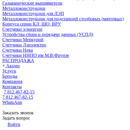
Гальванические выпрямители
Металлоконструкции
Металлоконструкции для ЛЭП
Металлоконструкции для подстанций столбовых (мачтовых)
Корпуса серии КЛ, ЩО, ВРУ
Счетчики э/энергии
Устройства сбора и передачи данных (УСПД)
Счетчики Меркурий
Счетчики Лэнэлектро
Счетчики Нева
Счетчики ННПО им М.В.Фрунзе
РАСПРОДАЖА
Акции
Услуги
Бренды
Компания
Контакты
7 812 467-82-15
7 812 467-82-15
WhatsApp
Заказать звонок
Задать вопрос
Войти