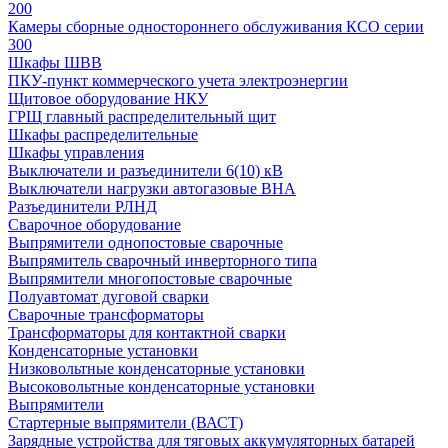
200
Камеры сборные одностороннего обслуживания КСО серии
300
Шкафы ШВВ
ПКУ-пункт коммерческого учета электроэнергии
Щитовое оборудование НКУ
ГРЩ главный распределительный щит
Шкафы распределительные
Шкафы управления
Выключатели и разъединители 6(10) кВ
Выключатели нагрузки автогазовые ВНА
Разъединители РЛНД
Сварочное оборудование
Выпрямители однопостовые сварочные
Выпрямитель сварочный инверторного типа
Выпрямители многопостовые сварочные
Полуавтомат дуговой сварки
Сварочные трансформаторы
Трансформаторы для контактной сварки
Конденсаторные установки
Низковольтные конденсаторные установки
Высоковольтные конденсаторные установки
Выпрямители
Стартерные выпрямители (ВАСТ)
Зарядные устройства для тяговых аккумуляторных батарей