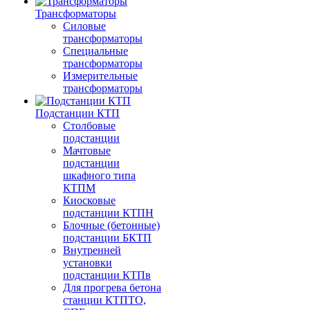
Трансформаторы
Силовые
трансформаторы
Специальные
трансформаторы
Измерительные
трансформаторы
Подстанции КТП
Столбовые
подстанции
Мачтовые
подстанции
шкафного типа
КТПМ
Киосковые
подстанции КТПН
Блочные (бетонные)
подстанции БКТП
Внутренней
установки
подстанции КТПв
Для прогрева бетона
станции КТПТО,