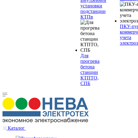
Внутренней
установки
подстанции
КТПв
ПКУ-пу
коммерч
учета
электро
Для
прогрева
бетона
станции
КТПТО,
СПБ
Каталог