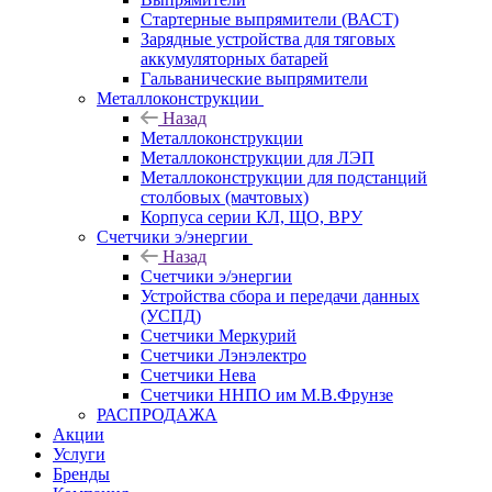
Стартерные выпрямители (ВАСТ)
Зарядные устройства для тяговых
аккумуляторных батарей
Гальванические выпрямители
Металлоконструкции
Назад
Металлоконструкции
Металлоконструкции для ЛЭП
Металлоконструкции для подстанций
столбовых (мачтовых)
Корпуса серии КЛ, ЩО, ВРУ
Счетчики э/энергии
Назад
Счетчики э/энергии
Устройства сбора и передачи данных
(УСПД)
Счетчики Меркурий
Счетчики Лэнэлектро
Счетчики Нева
Счетчики ННПО им М.В.Фрунзе
РАСПРОДАЖА
Акции
Услуги
Бренды