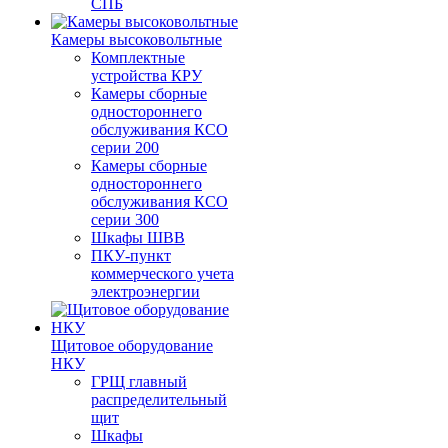
СПБ
Камеры высоковольтные
Комплектные
устройства КРУ
Камеры сборные
одностороннего
обслуживания КСО
серии 200
Камеры сборные
одностороннего
обслуживания КСО
серии 300
Шкафы ШВВ
ПКУ-пункт
коммерческого учета
электроэнергии
Щитовое оборудование
НКУ
ГРЩ главный
распределительный
щит
Шкафы