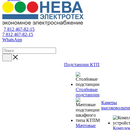
7 812 467-82-15
7 812 467-82-15
WhatsApp
Подстанции КТП
Столбовые
подстанции
Камеры
высоковольтн
Мачтовые
Компле