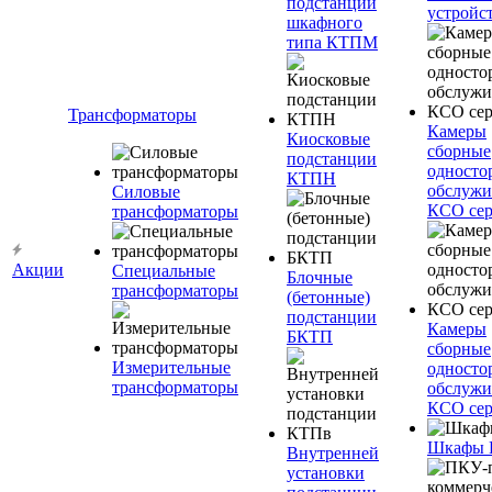
подстанции
устройс
шкафного
типа КТПМ
Трансформаторы
Камеры
Киосковые
сборные
подстанции
односто
КТПН
обслужи
Силовые
КСО сер
трансформаторы
Акции
Специальные
Блочные
трансформаторы
(бетонные)
подстанции
Камеры
БКТП
сборные
Измерительные
односто
трансформаторы
обслужи
КСО сер
Шкафы
Внутренней
установки