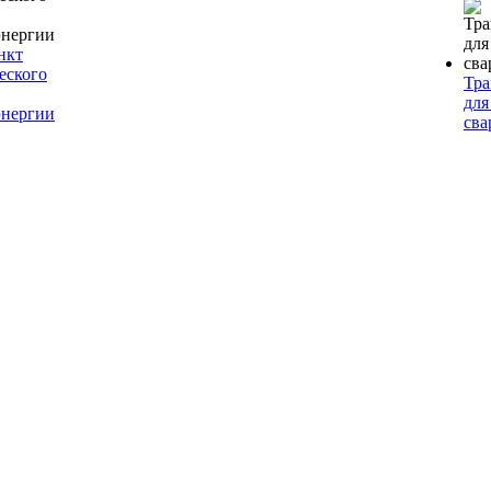
нкт
еского
Тр
для
энергии
сва