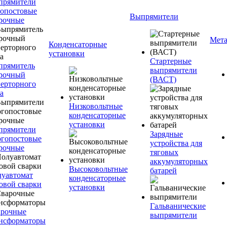
прямители
опостовые
Выпрямители
рочные
Мета
Конденсаторные
установки
Стартерные
прямитель
выпрямители
рочный
(ВАСТ)
ерторного
а
Низковольтные
конденсаторные
установки
прямители
Зарядные
гопостовые
устройства для
рочные
тяговых
аккумуляторных
Высоковольтные
батарей
уавтомат
конденсаторные
овой сварки
установки
Гальванические
арочные
выпрямители
нсформаторы