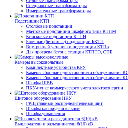
Силовые трансформаторы
Специальные трансформаторы
Измерительные трансформаторы
Подстанции КТП
Столбовые подстанции
Мачтовые подстанции шкафного типа КТПМ
Киосковые подстанции КТПН
Блочные (бетонные) подстанции БКТП
Внутренней установки подстанции КТПв
Для прогрева бетона станции КТПТО, СПБ
Камеры высоковольтные
Комплектные устройства КРУ
Камеры сборные одностороннего обслуживания КС
Камеры сборные одностороннего обслуживания КС
Шкафы ШВВ
ПКУ-пункт коммерческого учета электроэнергии
Щитовое оборудование НКУ
ГРЩ главный распределительный щит
Шкафы распределительные
Шкафы управления
Выключатели и разъединители 6(10) кВ