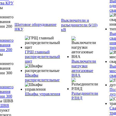
Вы
тва КРУ
одн
сва
Выключатели и
Щитовое оборудование
разъединители 6(10)
НКУ
кВ
Вы
сва
роннего
инв
вания
тип
ии 200
ГРЩ главный
распределительный
щит
Выключатели
нагрузки
Вы
автогазовые
мно
Шкафы
ВНА
сва
распределительные
роннего
Пол
вания
Разъединители
Шкафы управления
дуг
ии 300
РЛНД
 ШВВ
Св
тра