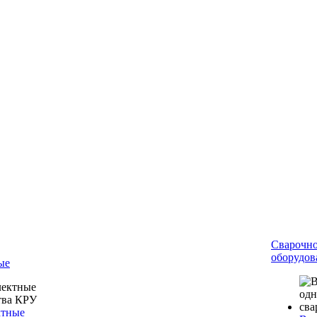
Сварочн
оборудов
ые
ктные