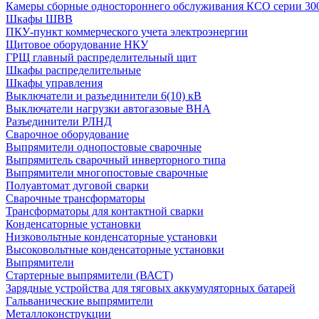
Камеры сборные одностороннего обслуживания КСО серии 30
Шкафы ШВВ
ПКУ-пункт коммерческого учета электроэнергии
Щитовое оборудование НКУ
ГРЩ главный распределительный щит
Шкафы распределительные
Шкафы управления
Выключатели и разъединители 6(10) кВ
Выключатели нагрузки автогазовые ВНА
Разъединители РЛНД
Сварочное оборудование
Выпрямители однопостовые сварочные
Выпрямитель сварочный инверторного типа
Выпрямители многопостовые сварочные
Полуавтомат дуговой сварки
Сварочные трансформаторы
Трансформаторы для контактной сварки
Конденсаторные установки
Низковольтные конденсаторные установки
Высоковольтные конденсаторные установки
Выпрямители
Стартерные выпрямители (ВАСТ)
Зарядные устройства для тяговых аккумуляторных батарей
Гальванические выпрямители
Металлоконструкции