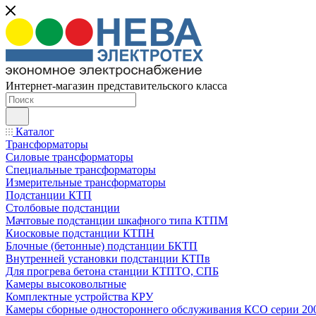
Интернет-магазин представительского класса
Каталог
Трансформаторы
Силовые трансформаторы
Специальные трансформаторы
Измерительные трансформаторы
Подстанции КТП
Столбовые подстанции
Мачтовые подстанции шкафного типа КТПМ
Киосковые подстанции КТПН
Блочные (бетонные) подстанции БКТП
Внутренней установки подстанции КТПв
Для прогрева бетона станции КТПТО, СПБ
Камеры высоковольтные
Комплектные устройства КРУ
Камеры сборные одностороннего обслуживания КСО серии 20