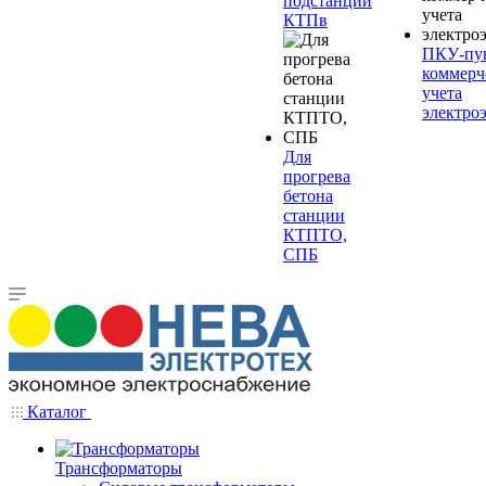
подстанции
КТПв
ПКУ-пу
коммерч
учета
электро
Для
прогрева
бетона
станции
КТПТО,
СПБ
Каталог
Трансформаторы