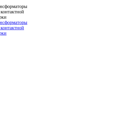
ансформаторы
 контактной
рки