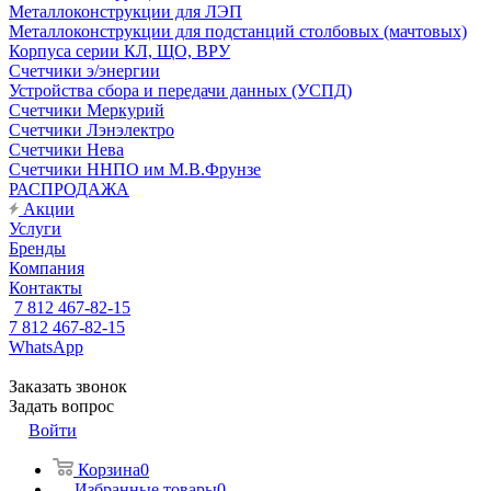
Металлоконструкции для ЛЭП
Металлоконструкции для подстанций столбовых (мачтовых)
Корпуса серии КЛ, ЩО, ВРУ
Счетчики э/энергии
Устройства сбора и передачи данных (УСПД)
Счетчики Меркурий
Счетчики Лэнэлектро
Счетчики Нева
Счетчики ННПО им М.В.Фрунзе
РАСПРОДАЖА
Акции
Услуги
Бренды
Компания
Контакты
7 812 467-82-15
7 812 467-82-15
WhatsApp
Заказать звонок
Задать вопрос
Войти
Корзина
0
Избранные товары
0