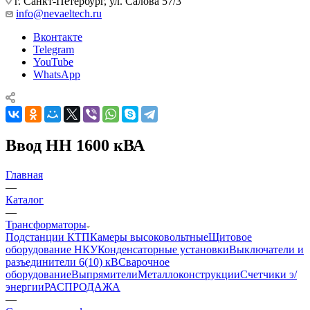
г. Санкт-Петербург, ул. Салова 57/3
info@nevaeltech.ru
Вконтакте
Telegram
YouTube
WhatsApp
Ввод НН 1600 кВА
Главная
—
Каталог
—
Трансформаторы
Подстанции КТП
Камеры высоковольтные
Щитовое
оборудование НКУ
Конденсаторные установки
Выключатели и
разъединители 6(10) кВ
Сварочное
оборудование
Выпрямители
Металлоконструкции
Счетчики э/
энергии
РАСПРОДАЖА
—