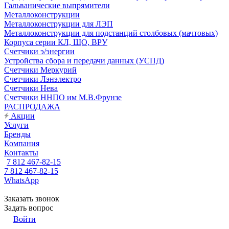
Гальванические выпрямители
Металлоконструкции
Металлоконструкции для ЛЭП
Металлоконструкции для подстанций столбовых (мачтовых)
Корпуса серии КЛ, ЩО, ВРУ
Счетчики э/энергии
Устройства сбора и передачи данных (УСПД)
Счетчики Меркурий
Счетчики Лэнэлектро
Счетчики Нева
Счетчики ННПО им М.В.Фрунзе
РАСПРОДАЖА
Акции
Услуги
Бренды
Компания
Контакты
7 812 467-82-15
7 812 467-82-15
WhatsApp
Заказать звонок
Задать вопрос
Войти