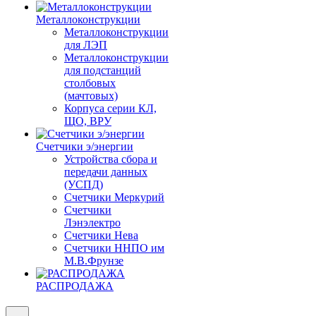
Металлоконструкции
Металлоконструкции
для ЛЭП
Металлоконструкции
для подстанций
столбовых
(мачтовых)
Корпуса серии КЛ,
ЩО, ВРУ
Счетчики э/энергии
Устройства сбора и
передачи данных
(УСПД)
Счетчики Меркурий
Счетчики
Лэнэлектро
Счетчики Нева
Счетчики ННПО им
М.В.Фрунзе
РАСПРОДАЖА