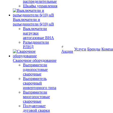
распределительные
Шкафы управления
Выключатели и
разъединители 6(10) кВ
Выключатели
нагрузки
автогазовые ВНА
Разъединители
РЛНД
Услуги
Бренды
Компа
Акции
Сварочное оборудование
Выпрямители
однопостовые
сварочные
Выпрямитель
сварочный
инверторного типа
Выпрямители
многопостовые
сварочные
Полуавтомат
дуговой сварки