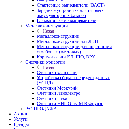
Стартерные выпрямители (ВАСТ)
Зарядные устройства для тяговых
аккумуляторных батарей
Гальванические выпрямители
Металлоконструкции
Назад
Металлоконструкции
Металлоконструкции для ЛЭП
Металлоконструкции для подстанций
столбовых (мачтовых)
Корпуса серии КЛ, ЩО, ВРУ
Счетчики э/энергии
Назад
Счетчики э/энергии
Устройства сбора и передачи данных
(УСПД)
Счетчики Меркурий
Счетчики Лэнэлектро
Счетчики Нева
Счетчики ННПО им М.В.Фрунзе
РАСПРОДАЖА
Акции
Услуги
Бренды