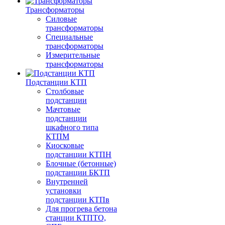
Трансформаторы
Силовые
трансформаторы
Специальные
трансформаторы
Измерительные
трансформаторы
Подстанции КТП
Столбовые
подстанции
Мачтовые
подстанции
шкафного типа
КТПМ
Киосковые
подстанции КТПН
Блочные (бетонные)
подстанции БКТП
Внутренней
установки
подстанции КТПв
Для прогрева бетона
станции КТПТО,