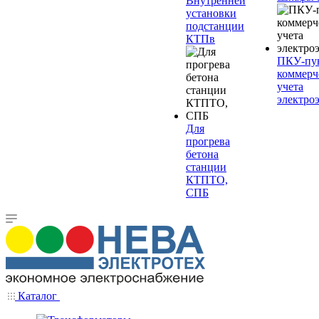
Внутренней
установки
подстанции
КТПв
ПКУ-пу
коммерч
учета
электро
Для
прогрева
бетона
станции
КТПТО,
СПБ
Каталог