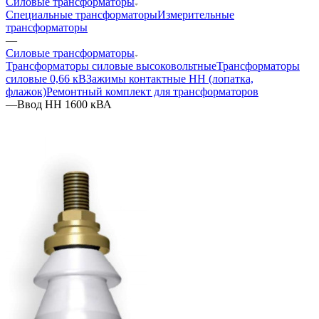
Силовые трансформаторы
Специальные трансформаторы
Измерительные
трансформаторы
—
Силовые трансформаторы
Трансформаторы силовые высоковольтные
Трансформаторы
силовые 0,66 кВ
Зажимы контактные НН (лопатка,
флажок)
Ремонтный комплект для трансформаторов
—
Ввод НН 1600 кВА