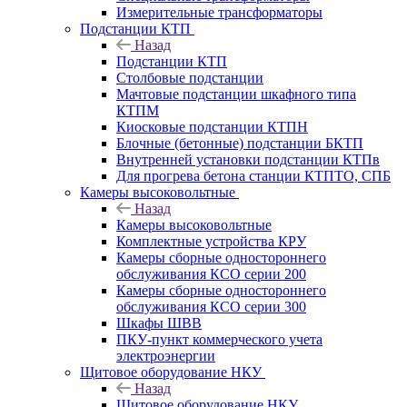
Измерительные трансформаторы
Подстанции КТП
Назад
Подстанции КТП
Столбовые подстанции
Мачтовые подстанции шкафного типа
КТПМ
Киосковые подстанции КТПН
Блочные (бетонные) подстанции БКТП
Внутренней установки подстанции КТПв
Для прогрева бетона станции КТПТО, СПБ
Камеры высоковольтные
Назад
Камеры высоковольтные
Комплектные устройства КРУ
Камеры сборные одностороннего
обслуживания КСО серии 200
Камеры сборные одностороннего
обслуживания КСО серии 300
Шкафы ШВВ
ПКУ-пункт коммерческого учета
электроэнергии
Щитовое оборудование НКУ
Назад
Щитовое оборудование НКУ