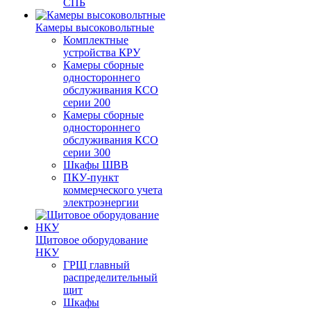
СПБ
Камеры высоковольтные
Комплектные
устройства КРУ
Камеры сборные
одностороннего
обслуживания КСО
серии 200
Камеры сборные
одностороннего
обслуживания КСО
серии 300
Шкафы ШВВ
ПКУ-пункт
коммерческого учета
электроэнергии
Щитовое оборудование
НКУ
ГРЩ главный
распределительный
щит
Шкафы