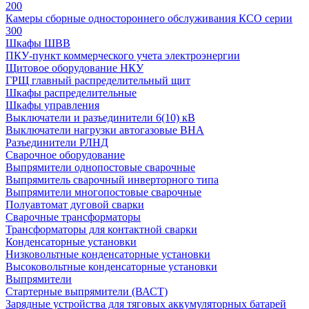
200
Камеры сборные одностороннего обслуживания КСО серии
300
Шкафы ШВВ
ПКУ-пункт коммерческого учета электроэнергии
Щитовое оборудование НКУ
ГРЩ главный распределительный щит
Шкафы распределительные
Шкафы управления
Выключатели и разъединители 6(10) кВ
Выключатели нагрузки автогазовые ВНА
Разъединители РЛНД
Сварочное оборудование
Выпрямители однопостовые сварочные
Выпрямитель сварочный инверторного типа
Выпрямители многопостовые сварочные
Полуавтомат дуговой сварки
Сварочные трансформаторы
Трансформаторы для контактной сварки
Конденсаторные установки
Низковольтные конденсаторные установки
Высоковольтные конденсаторные установки
Выпрямители
Стартерные выпрямители (ВАСТ)
Зарядные устройства для тяговых аккумуляторных батарей