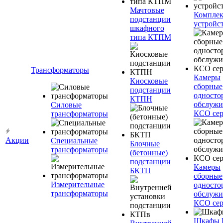
Мачтовые
Компле
подстанции
устройс
шкафного
типа КТПМ
Трансформаторы
Камеры
Киосковые
сборные
подстанции
односто
КТПН
обслужи
Силовые
КСО сер
трансформаторы
Акции
Специальные
Блочные
трансформаторы
(бетонные)
подстанции
Камеры
БКТП
сборные
Измерительные
односто
трансформаторы
обслужи
КСО сер
Шкафы