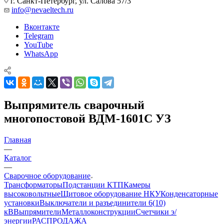
г. Санкт-Петербург, ул. Салова 57/3
info@nevaeltech.ru
Вконтакте
Telegram
YouTube
WhatsApp
Выпрямитель сварочный
многопостовой ВДМ-1601С УЗ
Главная
—
Каталог
—
Сварочное оборудование
Трансформаторы
Подстанции КТП
Камеры
высоковольтные
Щитовое оборудование НКУ
Конденсаторные
установки
Выключатели и разъединители 6(10)
кВ
Выпрямители
Металлоконструкции
Счетчики э/
энергии
РАСПРОДАЖА