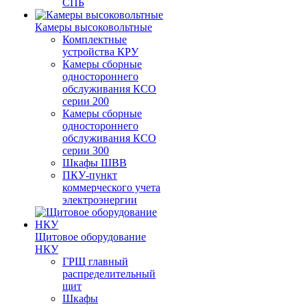
СПБ
Камеры высоковольтные
Комплектные
устройства КРУ
Камеры сборные
одностороннего
обслуживания КСО
серии 200
Камеры сборные
одностороннего
обслуживания КСО
серии 300
Шкафы ШВВ
ПКУ-пункт
коммерческого учета
электроэнергии
Щитовое оборудование
НКУ
ГРЩ главный
распределительный
щит
Шкафы