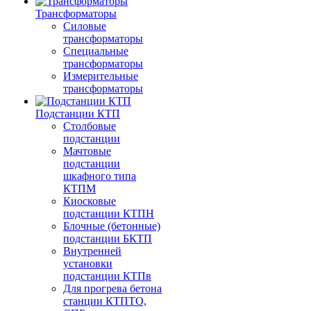
Трансформаторы
Силовые
трансформаторы
Специальные
трансформаторы
Измерительные
трансформаторы
Подстанции КТП
Столбовые
подстанции
Мачтовые
подстанции
шкафного типа
КТПМ
Киосковые
подстанции КТПН
Блочные (бетонные)
подстанции БКТП
Внутренней
установки
подстанции КТПв
Для прогрева бетона
станции КТПТО,