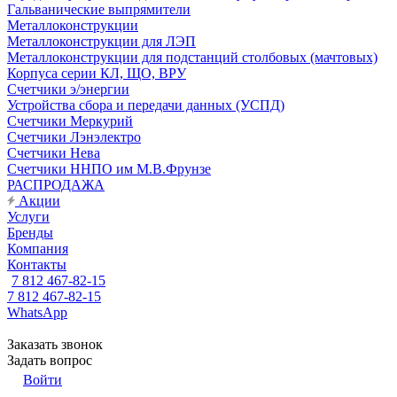
Гальванические выпрямители
Металлоконструкции
Металлоконструкции для ЛЭП
Металлоконструкции для подстанций столбовых (мачтовых)
Корпуса серии КЛ, ЩО, ВРУ
Счетчики э/энергии
Устройства сбора и передачи данных (УСПД)
Счетчики Меркурий
Счетчики Лэнэлектро
Счетчики Нева
Счетчики ННПО им М.В.Фрунзе
РАСПРОДАЖА
Акции
Услуги
Бренды
Компания
Контакты
7 812 467-82-15
7 812 467-82-15
WhatsApp
Заказать звонок
Задать вопрос
Войти