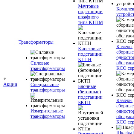
Мачтовые
Компле
подстанции
устройс
шкафного
типа КТПМ
Трансформаторы
Камеры
Киосковые
сборные
подстанции
односто
КТПН
обслужи
Силовые
КСО сер
трансформаторы
Акции
Специальные
Блочные
трансформаторы
(бетонные)
подстанции
Камеры
БКТП
сборные
Измерительные
односто
трансформаторы
обслужи
КСО сер
Шкафы