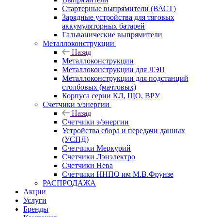
Стартерные выпрямители (ВАСТ)
Зарядные устройства для тяговых
аккумуляторных батарей
Гальванические выпрямители
Металлоконструкции
Назад
Металлоконструкции
Металлоконструкции для ЛЭП
Металлоконструкции для подстанций
столбовых (мачтовых)
Корпуса серии КЛ, ЩО, ВРУ
Счетчики э/энергии
Назад
Счетчики э/энергии
Устройства сбора и передачи данных
(УСПД)
Счетчики Меркурий
Счетчики Лэнэлектро
Счетчики Нева
Счетчики ННПО им М.В.Фрунзе
РАСПРОДАЖА
Акции
Услуги
Бренды