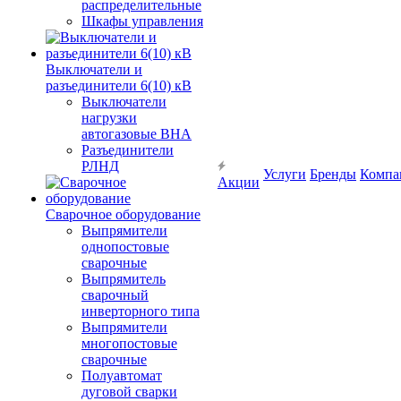
распределительные
Шкафы управления
Выключатели и
разъединители 6(10) кВ
Выключатели
нагрузки
автогазовые ВНА
Разъединители
РЛНД
Услуги
Бренды
Компа
Акции
Сварочное оборудование
Выпрямители
однопостовые
сварочные
Выпрямитель
сварочный
инверторного типа
Выпрямители
многопостовые
сварочные
Полуавтомат
дуговой сварки