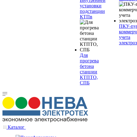
Внутренней
установки
подстанции
КТПв
ПКУ-пу
коммерч
учета
электро
Для
прогрева
бетона
станции
КТПТО,
СПБ
Каталог