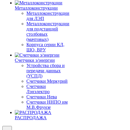
Металлоконструкции
Металлоконструкции
для ЛЭП
Металлоконструкции
для подстанций
столбовых
(мачтовых)
Корпуса серии КЛ,
ЩО, ВРУ
Счетчики э/энергии
Устройства сбора и
передачи данных
(УСПД)
Счетчики Меркурий
Счетчики
Лэнэлектро
Счетчики Нева
Счетчики ННПО им
М.В.Фрунзе
РАСПРОДАЖА