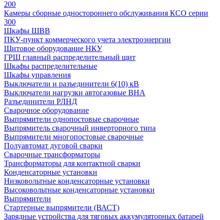
200
Камеры сборные одностороннего обслуживания КСО серии
300
Шкафы ШВВ
ПКУ-пункт коммерческого учета электроэнергии
Щитовое оборудование НКУ
ГРЩ главный распределительный щит
Шкафы распределительные
Шкафы управления
Выключатели и разъединители 6(10) кВ
Выключатели нагрузки автогазовые ВНА
Разъединители РЛНД
Сварочное оборудование
Выпрямители однопостовые сварочные
Выпрямитель сварочный инверторного типа
Выпрямители многопостовые сварочные
Полуавтомат дуговой сварки
Сварочные трансформаторы
Трансформаторы для контактной сварки
Конденсаторные установки
Низковольтные конденсаторные установки
Высоковольтные конденсаторные установки
Выпрямители
Стартерные выпрямители (ВАСТ)
Зарядные устройства для тяговых аккумуляторных батарей