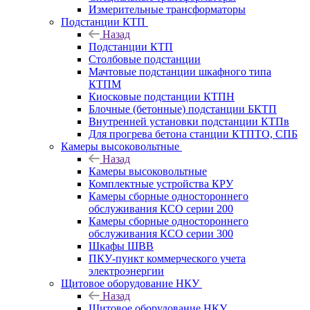
Измерительные трансформаторы
Подстанции КТП
Назад
Подстанции КТП
Столбовые подстанции
Мачтовые подстанции шкафного типа
КТПМ
Киосковые подстанции КТПН
Блочные (бетонные) подстанции БКТП
Внутренней установки подстанции КТПв
Для прогрева бетона станции КТПТО, СПБ
Камеры высоковольтные
Назад
Камеры высоковольтные
Комплектные устройства КРУ
Камеры сборные одностороннего
обслуживания КСО серии 200
Камеры сборные одностороннего
обслуживания КСО серии 300
Шкафы ШВВ
ПКУ-пункт коммерческого учета
электроэнергии
Щитовое оборудование НКУ
Назад
Щитовое оборудование НКУ