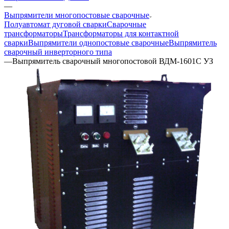
—
Выпрямители многопостовые сварочные
Полуавтомат дуговой сварки
Сварочные
трансформаторы
Трансформаторы для контактной
сварки
Выпрямители однопостовые сварочные
Выпрямитель
сварочный инверторного типа
—
Выпрямитель сварочный многопостовой ВДМ-1601С УЗ