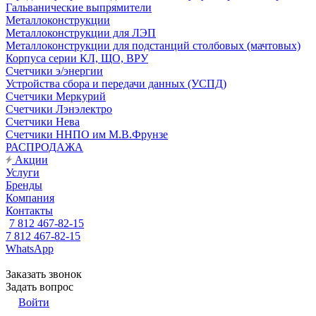
Гальванические выпрямители
Металлоконструкции
Металлоконструкции для ЛЭП
Металлоконструкции для подстанций столбовых (мачтовых)
Корпуса серии КЛ, ЩО, ВРУ
Счетчики э/энергии
Устройства сбора и передачи данных (УСПД)
Счетчики Меркурий
Счетчики Лэнэлектро
Счетчики Нева
Счетчики ННПО им М.В.Фрунзе
РАСПРОДАЖА
Акции
Услуги
Бренды
Компания
Контакты
7 812 467-82-15
7 812 467-82-15
WhatsApp
Заказать звонок
Задать вопрос
Войти