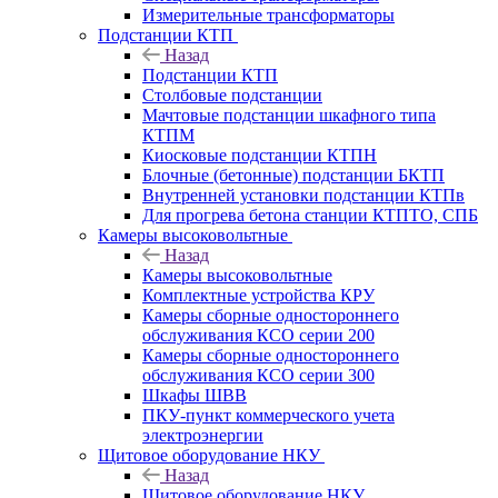
Измерительные трансформаторы
Подстанции КТП
Назад
Подстанции КТП
Столбовые подстанции
Мачтовые подстанции шкафного типа
КТПМ
Киосковые подстанции КТПН
Блочные (бетонные) подстанции БКТП
Внутренней установки подстанции КТПв
Для прогрева бетона станции КТПТО, СПБ
Камеры высоковольтные
Назад
Камеры высоковольтные
Комплектные устройства КРУ
Камеры сборные одностороннего
обслуживания КСО серии 200
Камеры сборные одностороннего
обслуживания КСО серии 300
Шкафы ШВВ
ПКУ-пункт коммерческого учета
электроэнергии
Щитовое оборудование НКУ
Назад
Щитовое оборудование НКУ