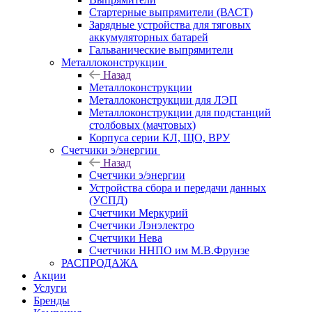
Стартерные выпрямители (ВАСТ)
Зарядные устройства для тяговых
аккумуляторных батарей
Гальванические выпрямители
Металлоконструкции
Назад
Металлоконструкции
Металлоконструкции для ЛЭП
Металлоконструкции для подстанций
столбовых (мачтовых)
Корпуса серии КЛ, ЩО, ВРУ
Счетчики э/энергии
Назад
Счетчики э/энергии
Устройства сбора и передачи данных
(УСПД)
Счетчики Меркурий
Счетчики Лэнэлектро
Счетчики Нева
Счетчики ННПО им М.В.Фрунзе
РАСПРОДАЖА
Акции
Услуги
Бренды