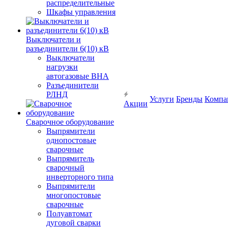
распределительные
Шкафы управления
Выключатели и
разъединители 6(10) кВ
Выключатели
нагрузки
автогазовые ВНА
Разъединители
РЛНД
Услуги
Бренды
Компа
Акции
Сварочное оборудование
Выпрямители
однопостовые
сварочные
Выпрямитель
сварочный
инверторного типа
Выпрямители
многопостовые
сварочные
Полуавтомат
дуговой сварки