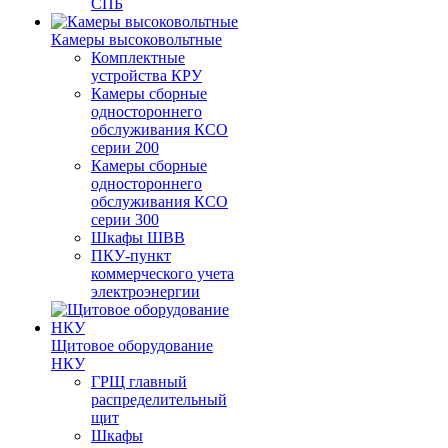
СПБ
Камеры высоковольтные
Комплектные
устройства КРУ
Камеры сборные
одностороннего
обслуживания КСО
серии 200
Камеры сборные
одностороннего
обслуживания КСО
серии 300
Шкафы ШВВ
ПКУ-пункт
коммерческого учета
электроэнергии
Щитовое оборудование
НКУ
ГРЩ главный
распределительный
щит
Шкафы