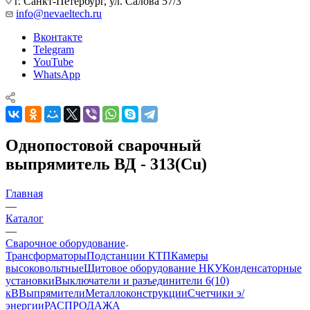
г. Санкт-Петербург, ул. Салова 57/3
info@nevaeltech.ru
Вконтакте
Telegram
YouTube
WhatsApp
Однопостовой сварочный
выпрямитель ВД - 313(Cu)
Главная
—
Каталог
—
Сварочное оборудование
Трансформаторы
Подстанции КТП
Камеры
высоковольтные
Щитовое оборудование НКУ
Конденсаторные
установки
Выключатели и разъединители 6(10)
кВ
Выпрямители
Металлоконструкции
Счетчики э/
энергии
РАСПРОДАЖА