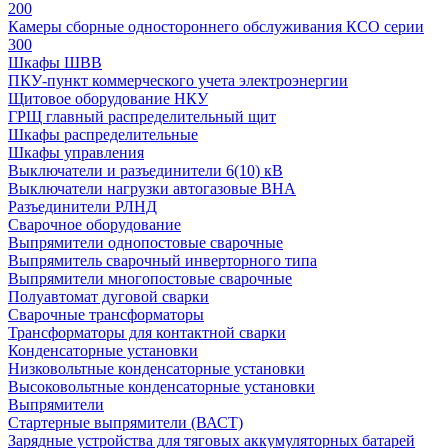
200
Камеры сборные одностороннего обслуживания КСО серии
300
Шкафы ШВВ
ПКУ-пункт коммерческого учета электроэнергии
Щитовое оборудование НКУ
ГРЩ главный распределительный щит
Шкафы распределительные
Шкафы управления
Выключатели и разъединители 6(10) кВ
Выключатели нагрузки автогазовые ВНА
Разъединители РЛНД
Сварочное оборудование
Выпрямители однопостовые сварочные
Выпрямитель сварочный инверторного типа
Выпрямители многопостовые сварочные
Полуавтомат дуговой сварки
Сварочные трансформаторы
Трансформаторы для контактной сварки
Конденсаторные установки
Низковольтные конденсаторные установки
Высоковольтные конденсаторные установки
Выпрямители
Стартерные выпрямители (ВАСТ)
Зарядные устройства для тяговых аккумуляторных батарей