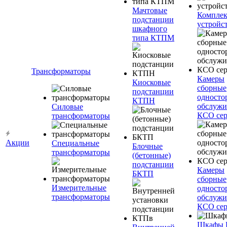
Мачтовые
Компле
подстанции
устройс
шкафного
типа КТПМ
Трансформаторы
Камеры
Киосковые
сборные
подстанции
односто
КТПН
обслужи
Силовые
КСО сер
трансформаторы
Акции
Специальные
Блочные
трансформаторы
(бетонные)
подстанции
Камеры
БКТП
сборные
Измерительные
односто
трансформаторы
обслужи
КСО сер
Шкафы