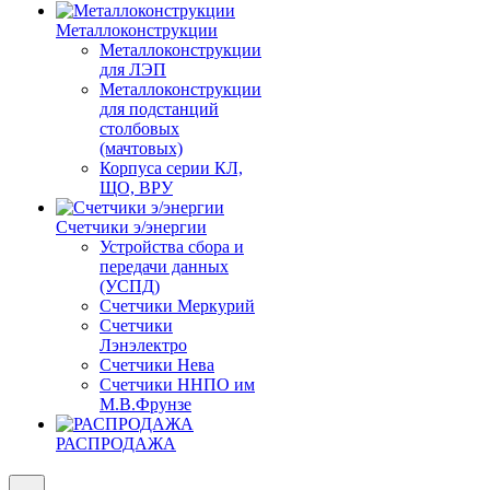
Металлоконструкции
Металлоконструкции
для ЛЭП
Металлоконструкции
для подстанций
столбовых
(мачтовых)
Корпуса серии КЛ,
ЩО, ВРУ
Счетчики э/энергии
Устройства сбора и
передачи данных
(УСПД)
Счетчики Меркурий
Счетчики
Лэнэлектро
Счетчики Нева
Счетчики ННПО им
М.В.Фрунзе
РАСПРОДАЖА