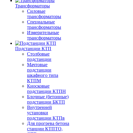
Трансформаторы
Силовые
трансформаторы
Специальные
трансформаторы
Измерительные
трансформаторы
Подстанции КТП
Столбовые
подстанции
Мачтовые
подстанции
шкафного типа
КТПМ
Киосковые
подстанции КТПН
Блочные (бетонные)
подстанции БКТП
Внутренней
установки
подстанции КТПв
Для прогрева бетона
станции КТПТО,