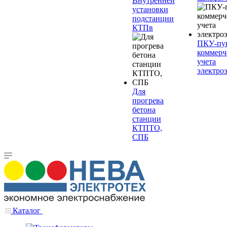
Внутренней
установки
подстанции
КТПв
ПКУ-пу
коммерч
учета
электро
Для
прогрева
бетона
станции
КТПТО,
СПБ
Каталог