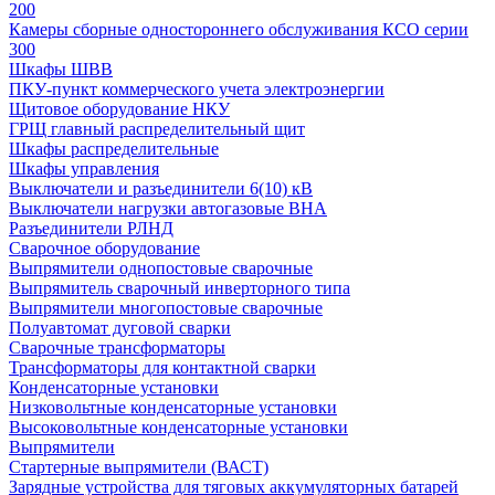
200
Камеры сборные одностороннего обслуживания КСО серии
300
Шкафы ШВВ
ПКУ-пункт коммерческого учета электроэнергии
Щитовое оборудование НКУ
ГРЩ главный распределительный щит
Шкафы распределительные
Шкафы управления
Выключатели и разъединители 6(10) кВ
Выключатели нагрузки автогазовые ВНА
Разъединители РЛНД
Сварочное оборудование
Выпрямители однопостовые сварочные
Выпрямитель сварочный инверторного типа
Выпрямители многопостовые сварочные
Полуавтомат дуговой сварки
Сварочные трансформаторы
Трансформаторы для контактной сварки
Конденсаторные установки
Низковольтные конденсаторные установки
Высоковольтные конденсаторные установки
Выпрямители
Стартерные выпрямители (ВАСТ)
Зарядные устройства для тяговых аккумуляторных батарей