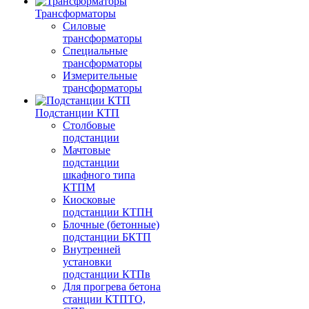
Трансформаторы
Силовые
трансформаторы
Специальные
трансформаторы
Измерительные
трансформаторы
Подстанции КТП
Столбовые
подстанции
Мачтовые
подстанции
шкафного типа
КТПМ
Киосковые
подстанции КТПН
Блочные (бетонные)
подстанции БКТП
Внутренней
установки
подстанции КТПв
Для прогрева бетона
станции КТПТО,