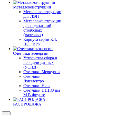
Металлоконструкции
Металлоконструкции
для ЛЭП
Металлоконструкции
для подстанций
столбовых
(мачтовых)
Корпуса серии КЛ,
ЩО, ВРУ
Счетчики э/энергии
Устройства сбора и
передачи данных
(УСПД)
Счетчики Меркурий
Счетчики
Лэнэлектро
Счетчики Нева
Счетчики ННПО им
М.В.Фрунзе
РАСПРОДАЖА