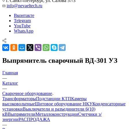
г. Санкт-Петербург, ул. Салова 57/3
info@nevaeltech.ru
Вконтакте
Telegram
YouTube
WhatsApp
Выпрямитель сварочный ВД-301 УЗ
Главная
—
Каталог
—
Сварочное оборудование
Трансформаторы
Подстанции КТП
Камеры
высоковольтные
Щитовое оборудование НКУ
Конденсаторные
установки
Выключатели и разъединители 6(10)
кВ
Выпрямители
Металлоконструкции
Счетчики э/
энергии
РАСПРОДАЖА
—