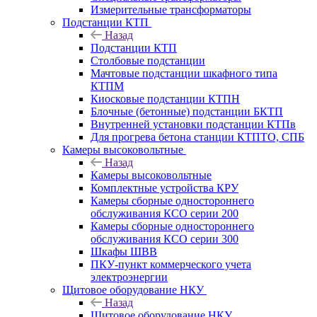
Измерительные трансформаторы
Подстанции КТП
Назад
Подстанции КТП
Столбовые подстанции
Мачтовые подстанции шкафного типа
КТПМ
Киосковые подстанции КТПН
Блочные (бетонные) подстанции БКТП
Внутренней установки подстанции КТПв
Для прогрева бетона станции КТПТО, СПБ
Камеры высоковольтные
Назад
Камеры высоковольтные
Комплектные устройства КРУ
Камеры сборные одностороннего
обслуживания КСО серии 200
Камеры сборные одностороннего
обслуживания КСО серии 300
Шкафы ШВВ
ПКУ-пункт коммерческого учета
электроэнергии
Щитовое оборудование НКУ
Назад
Щитовое оборудование НКУ