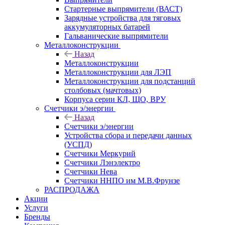
Стартерные выпрямители (ВАСТ)
Зарядные устройства для тяговых
аккумуляторных батарей
Гальванические выпрямители
Металлоконструкции
Назад
Металлоконструкции
Металлоконструкции для ЛЭП
Металлоконструкции для подстанций
столбовых (мачтовых)
Корпуса серии КЛ, ЩО, ВРУ
Счетчики э/энергии
Назад
Счетчики э/энергии
Устройства сбора и передачи данных
(УСПД)
Счетчики Меркурий
Счетчики Лэнэлектро
Счетчики Нева
Счетчики ННПО им М.В.Фрунзе
РАСПРОДАЖА
Акции
Услуги
Бренды