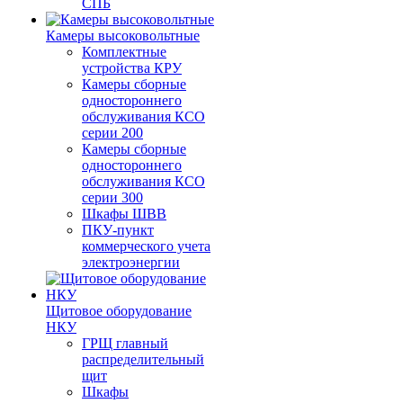
СПБ
Камеры высоковольтные
Комплектные
устройства КРУ
Камеры сборные
одностороннего
обслуживания КСО
серии 200
Камеры сборные
одностороннего
обслуживания КСО
серии 300
Шкафы ШВВ
ПКУ-пункт
коммерческого учета
электроэнергии
Щитовое оборудование
НКУ
ГРЩ главный
распределительный
щит
Шкафы