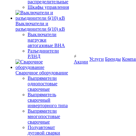
распределительные
Шкафы управления
Выключатели и
разъединители 6(10) кВ
Выключатели
нагрузки
автогазовые ВНА
Разъединители
РЛНД
Услуги
Бренды
Компа
Акции
Сварочное оборудование
Выпрямители
однопостовые
сварочные
Выпрямитель
сварочный
инверторного типа
Выпрямители
многопостовые
сварочные
Полуавтомат
дуговой сварки