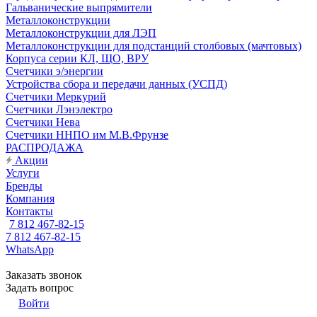
Гальванические выпрямители
Металлоконструкции
Металлоконструкции для ЛЭП
Металлоконструкции для подстанций столбовых (мачтовых)
Корпуса серии КЛ, ЩО, ВРУ
Счетчики э/энергии
Устройства сбора и передачи данных (УСПД)
Счетчики Меркурий
Счетчики Лэнэлектро
Счетчики Нева
Счетчики ННПО им М.В.Фрунзе
РАСПРОДАЖА
Акции
Услуги
Бренды
Компания
Контакты
7 812 467-82-15
7 812 467-82-15
WhatsApp
Заказать звонок
Задать вопрос
Войти