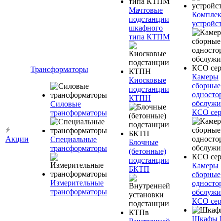
Мачтовые
Компле
подстанции
устройс
шкафного
типа КТПМ
Трансформаторы
Камеры
Киосковые
сборные
подстанции
односто
КТПН
обслужи
Силовые
КСО сер
трансформаторы
Акции
Специальные
Блочные
трансформаторы
(бетонные)
подстанции
Камеры
БКТП
сборные
Измерительные
односто
трансформаторы
обслужи
КСО сер
Шкафы