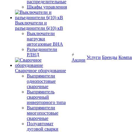
распределительные
Шкафы управления
Выключатели и
разъединители 6(10) кВ
Выключатели
нагрузки
автогазовые ВНА
Разъединители
РЛНД
Услуги
Бренды
Компа
Акции
Сварочное оборудование
Выпрямители
однопостовые
сварочные
Выпрямитель
сварочный
инверторного типа
Выпрямители
многопостовые
сварочные
Полуавтомат
дуговой сварки