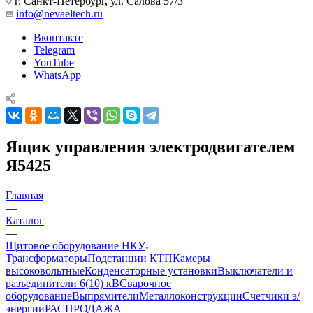
г. Санкт-Петербург, ул. Салова 57/3
info@nevaeltech.ru
Вконтакте
Telegram
YouTube
WhatsApp
Ящик управления электродвигателем
Я5425
Главная
—
Каталог
—
Щитовое оборудование НКУ
Трансформаторы
Подстанции КТП
Камеры
высоковольтные
Конденсаторные установки
Выключатели и
разъединители 6(10) кВ
Сварочное
оборудование
Выпрямители
Металлоконструкции
Счетчики э/
энергии
РАСПРОДАЖА