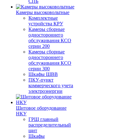
СПБ
Камеры высоковольтные
Комплектные
устройства КРУ
Камеры сборные
одностороннего
обслуживания КСО
серии 200
Камеры сборные
одностороннего
обслуживания КСО
серии 300
Шкафы ШВВ
ПКУ-пункт
коммерческого учета
электроэнергии
Щитовое оборудование
НКУ
ГРЩ главный
распределительный
щит
Шкафы