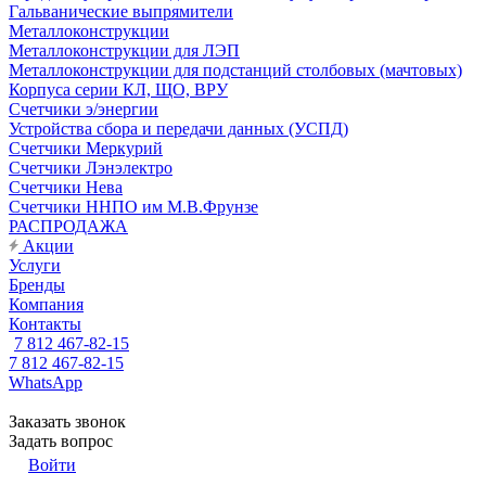
Гальванические выпрямители
Металлоконструкции
Металлоконструкции для ЛЭП
Металлоконструкции для подстанций столбовых (мачтовых)
Корпуса серии КЛ, ЩО, ВРУ
Счетчики э/энергии
Устройства сбора и передачи данных (УСПД)
Счетчики Меркурий
Счетчики Лэнэлектро
Счетчики Нева
Счетчики ННПО им М.В.Фрунзе
РАСПРОДАЖА
Акции
Услуги
Бренды
Компания
Контакты
7 812 467-82-15
7 812 467-82-15
WhatsApp
Заказать звонок
Задать вопрос
Войти