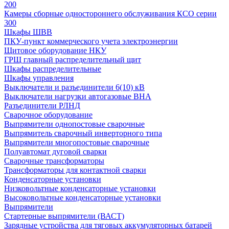
200
Камеры сборные одностороннего обслуживания КСО серии
300
Шкафы ШВВ
ПКУ-пункт коммерческого учета электроэнергии
Щитовое оборудование НКУ
ГРЩ главный распределительный щит
Шкафы распределительные
Шкафы управления
Выключатели и разъединители 6(10) кВ
Выключатели нагрузки автогазовые ВНА
Разъединители РЛНД
Сварочное оборудование
Выпрямители однопостовые сварочные
Выпрямитель сварочный инверторного типа
Выпрямители многопостовые сварочные
Полуавтомат дуговой сварки
Сварочные трансформаторы
Трансформаторы для контактной сварки
Конденсаторные установки
Низковольтные конденсаторные установки
Высоковольтные конденсаторные установки
Выпрямители
Стартерные выпрямители (ВАСТ)
Зарядные устройства для тяговых аккумуляторных батарей