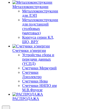
Металлоконструкции
Металлоконструкции
для ЛЭП
Металлоконструкции
для подстанций
столбовых
(мачтовых)
Корпуса серии КЛ,
ЩО, ВРУ
Счетчики э/энергии
Устройства сбора и
передачи данных
(УСПД)
Счетчики Меркурий
Счетчики
Лэнэлектро
Счетчики Нева
Счетчики ННПО им
М.В.Фрунзе
РАСПРОДАЖА