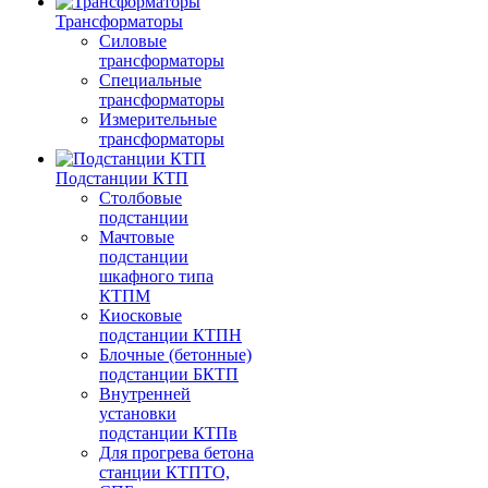
Трансформаторы
Силовые
трансформаторы
Специальные
трансформаторы
Измерительные
трансформаторы
Подстанции КТП
Столбовые
подстанции
Мачтовые
подстанции
шкафного типа
КТПМ
Киосковые
подстанции КТПН
Блочные (бетонные)
подстанции БКТП
Внутренней
установки
подстанции КТПв
Для прогрева бетона
станции КТПТО,