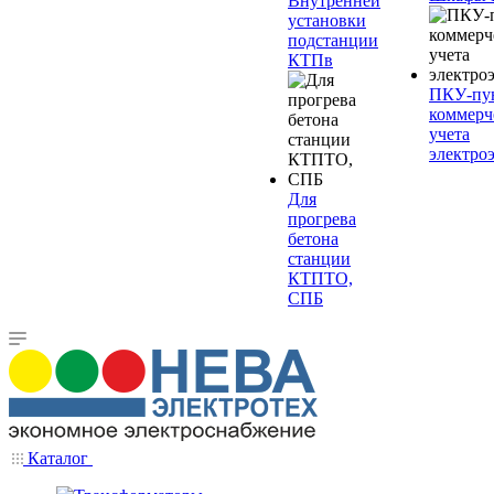
Внутренней
установки
подстанции
КТПв
ПКУ-пу
коммерч
учета
электро
Для
прогрева
бетона
станции
КТПТО,
СПБ
Каталог