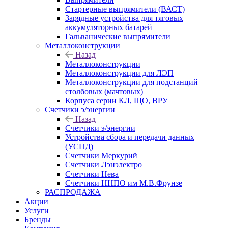
Стартерные выпрямители (ВАСТ)
Зарядные устройства для тяговых
аккумуляторных батарей
Гальванические выпрямители
Металлоконструкции
Назад
Металлоконструкции
Металлоконструкции для ЛЭП
Металлоконструкции для подстанций
столбовых (мачтовых)
Корпуса серии КЛ, ЩО, ВРУ
Счетчики э/энергии
Назад
Счетчики э/энергии
Устройства сбора и передачи данных
(УСПД)
Счетчики Меркурий
Счетчики Лэнэлектро
Счетчики Нева
Счетчики ННПО им М.В.Фрунзе
РАСПРОДАЖА
Акции
Услуги
Бренды