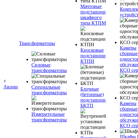
Мачтовые
Компле
подстанции
устройс
шкафного
типа КТПМ
Трансформаторы
Камеры
Киосковые
сборные
подстанции
односто
КТПН
обслужи
Силовые
КСО сер
трансформаторы
Акции
Специальные
Блочные
трансформаторы
(бетонные)
подстанции
Камеры
БКТП
сборные
Измерительные
односто
трансформаторы
обслужи
КСО сер
Шкафы