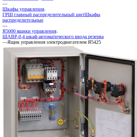
—
Шкафы управления
ГРЩ главный распределительный щит
Шкафы
распределительные
—
Я5000 ящики управления
ШАВР-0,4 шкаф автоматического ввода резерва
—
Ящик управления электродвигателем Я5425