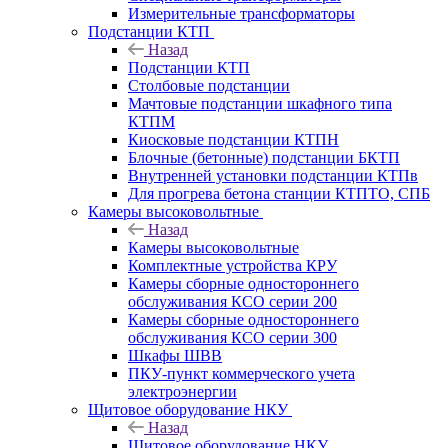
Измерительные трансформаторы
Подстанции КТП
Назад
Подстанции КТП
Столбовые подстанции
Мачтовые подстанции шкафного типа
КТПМ
Киосковые подстанции КТПН
Блочные (бетонные) подстанции БКТП
Внутренней установки подстанции КТПв
Для прогрева бетона станции КТПТО, СПБ
Камеры высоковольтные
Назад
Камеры высоковольтные
Комплектные устройства КРУ
Камеры сборные одностороннего
обслуживания КСО серии 200
Камеры сборные одностороннего
обслуживания КСО серии 300
Шкафы ШВВ
ПКУ-пункт коммерческого учета
электроэнергии
Щитовое оборудование НКУ
Назад
Щитовое оборудование НКУ