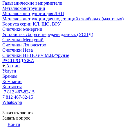
Гальванические выпрямители
Металлоконструкции
Металлоконструкции для ЛЭП
Металлоконструкции для подстанций столбовых (мачтовых)
Корпуса серии КЛ, ЩО, ВРУ
Счетчики э/энергии
Устройства сбора и передачи данных (УСПД)
Счетчики Меркурий
Счетчики Лэнэлектро
Счетчики Нева
Счетчики ННПО им М.В.Фрунзе
РАСПРОДАЖА
Акции
Услуги
Бренды
Компания
Контакты
7 812 467-82-15
7 812 467-82-15
WhatsApp
Заказать звонок
Задать вопрос
Войти