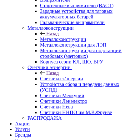
Стартерные выпрямители (ВАСТ)
Зарядные устройства для тяговых
аккумуляторных батарей
Гальванические выпрямители
Металлоконструкции
Назад
Металлоконструкции
Металлоконструкции для ЛЭП
Металлоконструкции для подстанций
столбовых (мачтовых)
Корпуса серии КЛ, ЩО, ВРУ
Счетчики э/энергии
Назад
Счетчики э/энергии
Устройства сбора и передачи данных
(УСПД)
Счетчики Меркурий
Счетчики Лэнэлектро
Счетчики Нева
Счетчики ННПО им М.В.Фрунзе
РАСПРОДАЖА
Акции
Услуги
Бренды