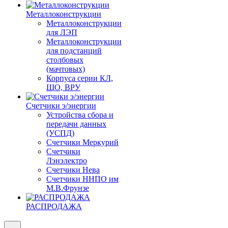
Металлоконструкции
Металлоконструкции
для ЛЭП
Металлоконструкции
для подстанций
столбовых
(мачтовых)
Корпуса серии КЛ,
ЩО, ВРУ
Счетчики э/энергии
Устройства сбора и
передачи данных
(УСПД)
Счетчики Меркурий
Счетчики
Лэнэлектро
Счетчики Нева
Счетчики ННПО им
М.В.Фрунзе
РАСПРОДАЖА