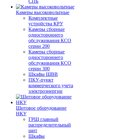
СПБ
Камеры высоковольтные
Комплектные
устройства КРУ
Камеры сборные
одностороннего
обслуживания КСО
серии 200
Камеры сборные
одностороннего
обслуживания КСО
серии 300
Шкафы ШВВ
ПКУ-пункт
коммерческого учета
электроэнергии
Щитовое оборудование
НКУ
ГРЩ главный
распределительный
щит
Шкафы