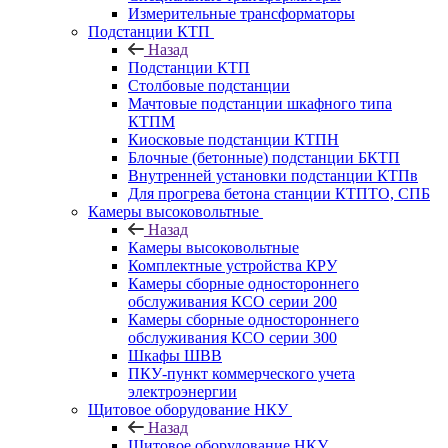
Измерительные трансформаторы
Подстанции КТП
Назад
Подстанции КТП
Столбовые подстанции
Мачтовые подстанции шкафного типа
КТПМ
Киосковые подстанции КТПН
Блочные (бетонные) подстанции БКТП
Внутренней установки подстанции КТПв
Для прогрева бетона станции КТПТО, СПБ
Камеры высоковольтные
Назад
Камеры высоковольтные
Комплектные устройства КРУ
Камеры сборные одностороннего
обслуживания КСО серии 200
Камеры сборные одностороннего
обслуживания КСО серии 300
Шкафы ШВВ
ПКУ-пункт коммерческого учета
электроэнергии
Щитовое оборудование НКУ
Назад
Щитовое оборудование НКУ