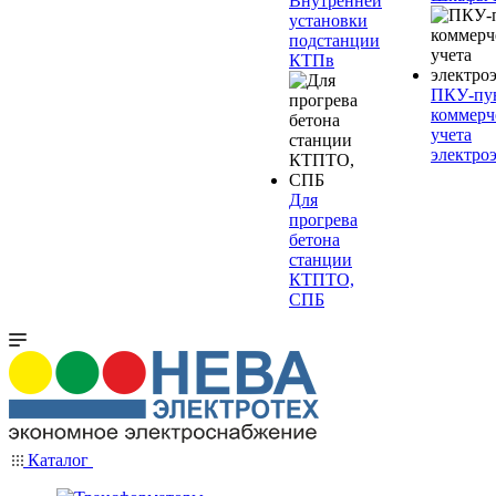
Внутренней
установки
подстанции
КТПв
ПКУ-пу
коммерч
учета
электро
Для
прогрева
бетона
станции
КТПТО,
СПБ
Каталог