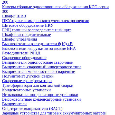
200
Камеры сборные одностороннего обслуживания КСО серии
300
Шкафы ШВВ
ПКУ-пункт коммерческого учета электроэнергии
Щитовое оборудование НКУ
ГРЩ главный распределительный щит
Шкафы распределительные
Шкафы управления
Выключатели и разъединители 6(10) кВ
Выключатели нагрузки автогазовые ВНА
Разъединители РЛНД
Сварочное оборудование
Выпрямители однопостовые сварочные
Выпрямитель сварочный инверторного типа
Выпрямители многопостовые сварочные
Полуавтомат дуговой сварки
Сварочные трансформаторы
Трансформаторы для контактной сварки
Конденсаторные установки
Низковольтные конденсаторные установки
Высоковольтные конденсаторные установки
Выпрямители
Стартерные выпрямители (ВАСТ)
Зарядные устройства для тяговых аккумуляторных батарей