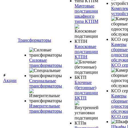
Мачтовые
Компле
подстанции
устройс
шкафного
типа КТПМ
Трансформаторы
Камеры
Киосковые
сборные
подстанции
односто
КТПН
обслужи
Силовые
КСО сер
трансформаторы
Акции
Специальные
Блочные
трансформаторы
(бетонные)
подстанции
Камеры
БКТП
сборные
Измерительные
односто
трансформаторы
обслужи
КСО сер
Шкафы