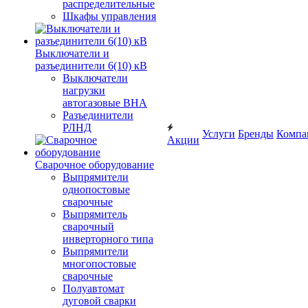
распределительные
Шкафы управления
Выключатели и
разъединители 6(10) кВ
Выключатели
нагрузки
автогазовые ВНА
Разъединители
РЛНД
Услуги
Бренды
Компа
Акции
Сварочное оборудование
Выпрямители
однопостовые
сварочные
Выпрямитель
сварочный
инверторного типа
Выпрямители
многопостовые
сварочные
Полуавтомат
дуговой сварки