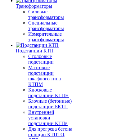
Трансформаторы
Силовые
трансформаторы
Специальные
трансформаторы
Измерительные
трансформаторы
Подстанции КТП
Столбовые
подстанции
Мачтовые
подстанции
шкафного типа
КТПМ
Киосковые
подстанции КТПН
Блочные (бетонные)
подстанции БКТП
Внутренней
установки
подстанции КТПв
Для прогрева бетона
станции КТПТО,