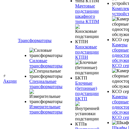
Мачтовые
Компле
подстанции
устройс
шкафного
типа КТПМ
Трансформаторы
Камеры
Киосковые
сборные
подстанции
односто
КТПН
обслужи
Силовые
КСО сер
трансформаторы
Акции
Специальные
Блочные
трансформаторы
(бетонные)
подстанции
Камеры
БКТП
сборные
Измерительные
односто
трансформаторы
обслужи
КСО сер
Шкафы