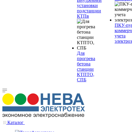
Внутренней
установки
подстанции
КТПв
ПКУ-пу
коммерч
учета
электро
Для
прогрева
бетона
станции
КТПТО,
СПБ
Каталог