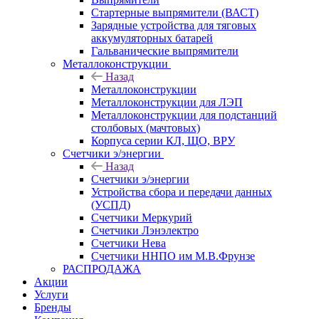
Стартерные выпрямители (ВАСТ)
Зарядные устройства для тяговых
аккумуляторных батарей
Гальванические выпрямители
Металлоконструкции
Назад
Металлоконструкции
Металлоконструкции для ЛЭП
Металлоконструкции для подстанций
столбовых (мачтовых)
Корпуса серии КЛ, ЩО, ВРУ
Счетчики э/энергии
Назад
Счетчики э/энергии
Устройства сбора и передачи данных
(УСПД)
Счетчики Меркурий
Счетчики Лэнэлектро
Счетчики Нева
Счетчики ННПО им М.В.Фрунзе
РАСПРОДАЖА
Акции
Услуги
Бренды