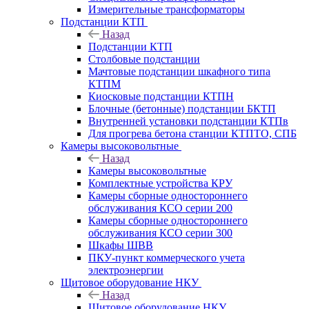
Измерительные трансформаторы
Подстанции КТП
Назад
Подстанции КТП
Столбовые подстанции
Мачтовые подстанции шкафного типа
КТПМ
Киосковые подстанции КТПН
Блочные (бетонные) подстанции БКТП
Внутренней установки подстанции КТПв
Для прогрева бетона станции КТПТО, СПБ
Камеры высоковольтные
Назад
Камеры высоковольтные
Комплектные устройства КРУ
Камеры сборные одностороннего
обслуживания КСО серии 200
Камеры сборные одностороннего
обслуживания КСО серии 300
Шкафы ШВВ
ПКУ-пункт коммерческого учета
электроэнергии
Щитовое оборудование НКУ
Назад
Щитовое оборудование НКУ