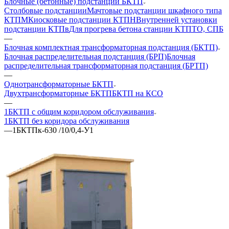
Блочные (бетонные) подстанции БКТП
Столбовые подстанции
Мачтовые подстанции шкафного типа
КТПМ
Киосковые подстанции КТПН
Внутренней установки
подстанции КТПв
Для прогрева бетона станции КТПТО, СПБ
—
Блочная комплектная трансформаторная подстанция (БКТП)
Блочная распределительная подстанция (БРП)
Блочная
распределительная трансформаторная подстанция (БРТП)
—
Однотрансформаторные БКТП
Двухтрансформаторные БКТП
БКТП на КСО
—
1БКТП с общим коридором обслуживания
1БКТП без коридора обслуживания
—
1БКТПк-630 /10/0,4-У1