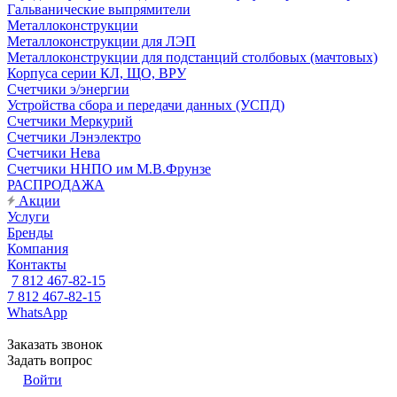
Гальванические выпрямители
Металлоконструкции
Металлоконструкции для ЛЭП
Металлоконструкции для подстанций столбовых (мачтовых)
Корпуса серии КЛ, ЩО, ВРУ
Счетчики э/энергии
Устройства сбора и передачи данных (УСПД)
Счетчики Меркурий
Счетчики Лэнэлектро
Счетчики Нева
Счетчики ННПО им М.В.Фрунзе
РАСПРОДАЖА
Акции
Услуги
Бренды
Компания
Контакты
7 812 467-82-15
7 812 467-82-15
WhatsApp
Заказать звонок
Задать вопрос
Войти