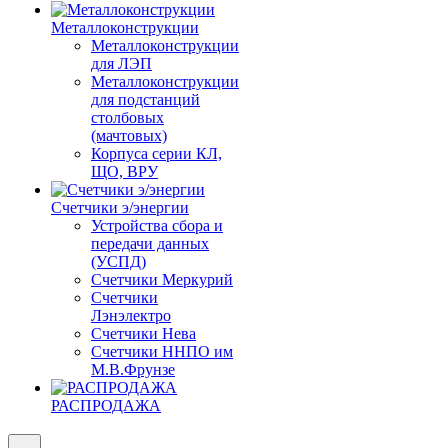
Металлоконструкции
Металлоконструкции
для ЛЭП
Металлоконструкции
для подстанций
столбовых
(мачтовых)
Корпуса серии КЛ,
ЩО, ВРУ
Счетчики э/энергии
Устройства сбора и
передачи данных
(УСПД)
Счетчики Меркурий
Счетчики
Лэнэлектро
Счетчики Нева
Счетчики ННПО им
М.В.Фрунзе
РАСПРОДАЖА