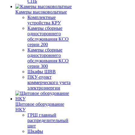
СПБ
Камеры высоковольтные
Комплектные
устройства КРУ
Камеры сборные
одностороннего
обслуживания КСО
серии 200
Камеры сборные
одностороннего
обслуживания КСО
серии 300
Шкафы ШВВ
ПКУ-пункт
коммерческого учета
электроэнергии
Щитовое оборудование
НКУ
ГРЩ главный
распределительный
щит
Шкафы