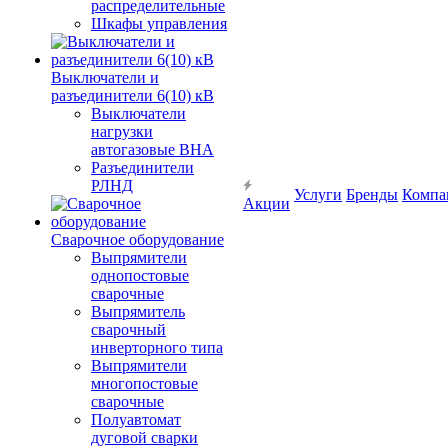
распределительные
Шкафы управления
Выключатели и
разъединители 6(10) кВ
Выключатели
нагрузки
автогазовые ВНА
Разъединители
РЛНД
Услуги
Бренды
Компа
Акции
Сварочное оборудование
Выпрямители
однопостовые
сварочные
Выпрямитель
сварочный
инверторного типа
Выпрямители
многопостовые
сварочные
Полуавтомат
дуговой сварки