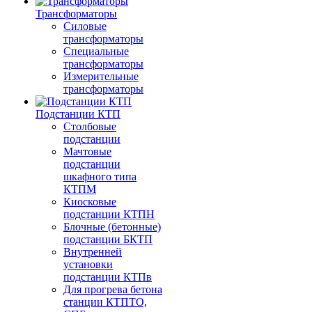
Трансформаторы
Силовые
трансформаторы
Специальные
трансформаторы
Измерительные
трансформаторы
Подстанции КТП
Столбовые
подстанции
Мачтовые
подстанции
шкафного типа
КТПМ
Киосковые
подстанции КТПН
Блочные (бетонные)
подстанции БКТП
Внутренней
установки
подстанции КТПв
Для прогрева бетона
станции КТПТО,