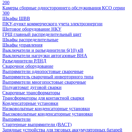
200
Камеры сборные одностороннего обслуживания КСО серии
300
Шкафы ШВВ
ПКУ-пункт коммерческого учета электроэнергии
Щитовое оборудование НКУ
ГРЩ главный распределительный щит
Шкафы распределительные
Шкафы управления
Выключатели и разъединители 6(10) кВ
Выключатели нагрузки автогазовые ВНА
Разъединители РЛНД
Сварочное оборудование
Выпрямители однопостовые сварочные
Выпрямитель сварочный инверторного типа
Выпрямители многопостовые сварочные
Полуавтомат дуговой сварки
Сварочные трансформаторы
Трансформаторы для контактной сварки
Конденсаторные установки
Низковольтные конденсаторные установки
Высоковольтные конденсаторные установки
Выпрямители
Стартерные выпрямители (ВАСТ)
Зарядные устройства для тяговых аккумуляторных батарей