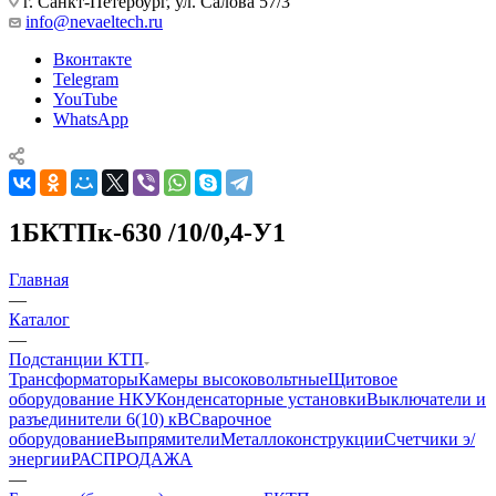
г. Санкт-Петербург, ул. Салова 57/3
info@nevaeltech.ru
Вконтакте
Telegram
YouTube
WhatsApp
1БКТПк-630 /10/0,4-У1
Главная
—
Каталог
—
Подстанции КТП
Трансформаторы
Камеры высоковольтные
Щитовое
оборудование НКУ
Конденсаторные установки
Выключатели и
разъединители 6(10) кВ
Сварочное
оборудование
Выпрямители
Металлоконструкции
Счетчики э/
энергии
РАСПРОДАЖА
—