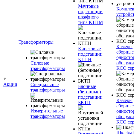
Мачтовые
Компле
подстанции
устройс
шкафного
типа КТПМ
Трансформаторы
Камеры
Киосковые
сборные
подстанции
односто
КТПН
обслужи
Силовые
КСО сер
трансформаторы
Акции
Специальные
Блочные
трансформаторы
(бетонные)
подстанции
Камеры
БКТП
сборные
Измерительные
односто
трансформаторы
обслужи
КСО сер
Шкафы