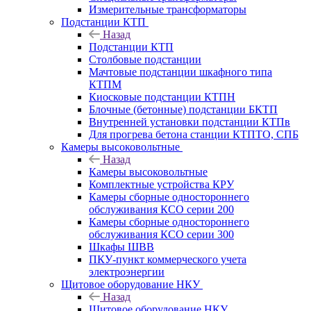
Измерительные трансформаторы
Подстанции КТП
Назад
Подстанции КТП
Столбовые подстанции
Мачтовые подстанции шкафного типа
КТПМ
Киосковые подстанции КТПН
Блочные (бетонные) подстанции БКТП
Внутренней установки подстанции КТПв
Для прогрева бетона станции КТПТО, СПБ
Камеры высоковольтные
Назад
Камеры высоковольтные
Комплектные устройства КРУ
Камеры сборные одностороннего
обслуживания КСО серии 200
Камеры сборные одностороннего
обслуживания КСО серии 300
Шкафы ШВВ
ПКУ-пункт коммерческого учета
электроэнергии
Щитовое оборудование НКУ
Назад
Щитовое оборудование НКУ