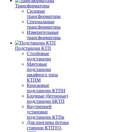
Трансформаторы
Силовые
трансформаторы
Специальные
трансформаторы
Измерительные
трансформаторы
Подстанции КТП
Столбовые
подстанции
Мачтовые
подстанции
шкафного типа
КТПМ
Киосковые
подстанции КТПН
Блочные (бетонные)
подстанции БКТП
Внутренней
установки
подстанции КТПв
Для прогрева бетона
станции КТПТО,