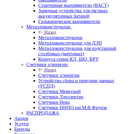
Стартерные выпрямители (ВАСТ)
Зарядные устройства для тяговых
аккумуляторных батарей
Гальванические выпрямители
Металлоконструкции
Назад
Металлоконструкции
Металлоконструкции для ЛЭП
Металлоконструкции для подстанций
столбовых (мачтовых)
Корпуса серии КЛ, ЩО, ВРУ
Счетчики э/энергии
Назад
Счетчики э/энергии
Устройства сбора и передачи данных
(УСПД)
Счетчики Меркурий
Счетчики Лэнэлектро
Счетчики Нева
Счетчики ННПО им М.В.Фрунзе
РАСПРОДАЖА
Акции
Услуги
Бренды