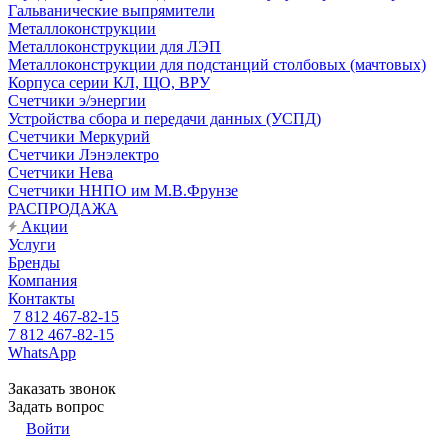
Гальванические выпрямители
Металлоконструкции
Металлоконструкции для ЛЭП
Металлоконструкции для подстанций столбовых (мачтовых)
Корпуса серии КЛ, ЩО, ВРУ
Счетчики э/энергии
Устройства сбора и передачи данных (УСПД)
Счетчики Меркурий
Счетчики Лэнэлектро
Счетчики Нева
Счетчики ННПО им М.В.Фрунзе
РАСПРОДАЖА
Акции
Услуги
Бренды
Компания
Контакты
7 812 467-82-15
7 812 467-82-15
WhatsApp
Заказать звонок
Задать вопрос
Войти