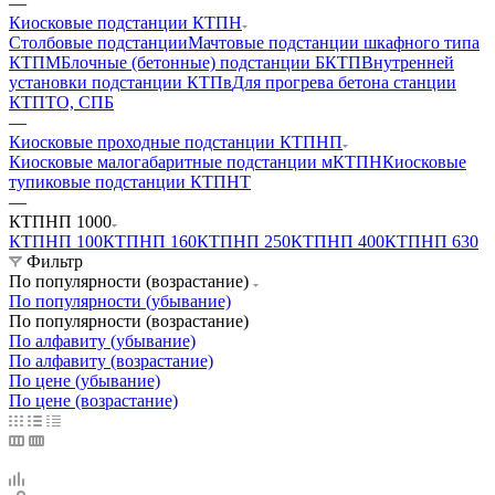
—
Киосковые подстанции КТПН
Столбовые подстанции
Мачтовые подстанции шкафного типа
КТПМ
Блочные (бетонные) подстанции БКТП
Внутренней
установки подстанции КТПв
Для прогрева бетона станции
КТПТО, СПБ
—
Киосковые проходные подстанции КТПНП
Киосковые малогабаритные подстанции мКТПН
Киосковые
тупиковые подстанции КТПНТ
—
КТПНП 1000
КТПНП 100
КТПНП 160
КТПНП 250
КТПНП 400
КТПНП 630
Фильтр
По популярности (возрастание)
По популярности (убывание)
По популярности (возрастание)
По алфавиту (убывание)
По алфавиту (возрастание)
По цене (убывание)
По цене (возрастание)