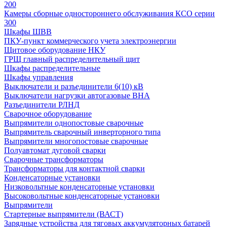
200
Камеры сборные одностороннего обслуживания КСО серии
300
Шкафы ШВВ
ПКУ-пункт коммерческого учета электроэнергии
Щитовое оборудование НКУ
ГРЩ главный распределительный щит
Шкафы распределительные
Шкафы управления
Выключатели и разъединители 6(10) кВ
Выключатели нагрузки автогазовые ВНА
Разъединители РЛНД
Сварочное оборудование
Выпрямители однопостовые сварочные
Выпрямитель сварочный инверторного типа
Выпрямители многопостовые сварочные
Полуавтомат дуговой сварки
Сварочные трансформаторы
Трансформаторы для контактной сварки
Конденсаторные установки
Низковольтные конденсаторные установки
Высоковольтные конденсаторные установки
Выпрямители
Стартерные выпрямители (ВАСТ)
Зарядные устройства для тяговых аккумуляторных батарей