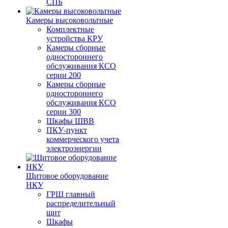
СПБ
Камеры высоковольтные
Комплектные
устройства КРУ
Камеры сборные
одностороннего
обслуживания КСО
серии 200
Камеры сборные
одностороннего
обслуживания КСО
серии 300
Шкафы ШВВ
ПКУ-пункт
коммерческого учета
электроэнергии
Щитовое оборудование
НКУ
ГРЩ главный
распределительный
щит
Шкафы