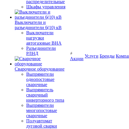
распределительные
Шкафы управления
Выключатели и
разъединители 6(10) кВ
Выключатели
нагрузки
автогазовые ВНА
Разъединители
РЛНД
Услуги
Бренды
Компа
Акции
Сварочное оборудование
Выпрямители
однопостовые
сварочные
Выпрямитель
сварочный
инверторного типа
Выпрямители
многопостовые
сварочные
Полуавтомат
дуговой сварки