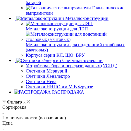
батарей
Гальванические
выпрямители
Металлоконструкции
Металлоконструкции для ЛЭП
Металлоконструкции для подстанций столбовых
(мачтовых)
Корпуса серии КЛ, ЩО, ВРУ
Счетчики э/энергии
Устройства сбора и передачи данных (УСПД)
Счетчики Меркурий
Счетчики Лэнэлектро
Счетчики Нева
Счетчики ННПО им М.В.Фрунзе
РАСПРОДАЖА
Фильтр
Сортировка
По популярности (возрастание)
Цена