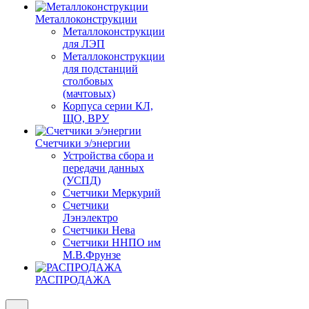
Металлоконструкции
Металлоконструкции
для ЛЭП
Металлоконструкции
для подстанций
столбовых
(мачтовых)
Корпуса серии КЛ,
ЩО, ВРУ
Счетчики э/энергии
Устройства сбора и
передачи данных
(УСПД)
Счетчики Меркурий
Счетчики
Лэнэлектро
Счетчики Нева
Счетчики ННПО им
М.В.Фрунзе
РАСПРОДАЖА