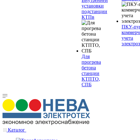
Внутренней
установки
подстанции
КТПв
ПКУ-пу
коммерч
учета
электро
Для
прогрева
бетона
станции
КТПТО,
СПБ
Каталог