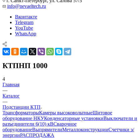
г. Санкт-Петербург, ул. Салова 57/3
info@nevaeltech.ru
Вконтакте
Telegram
YouTube
WhatsApp
КТПНП 1000
4
Главная
—
Каталог
—
Подстанции КТП
Трансформаторы
Камеры высоковольтные
Щитовое
оборудование НКУ
Конденсаторные установки
Выключатели и
разъединители 6(10) кВ
Сварочное
оборудование
Выпрямители
Металлоконструкции
Счетчики э/
энергии
РАСПРОДАЖА