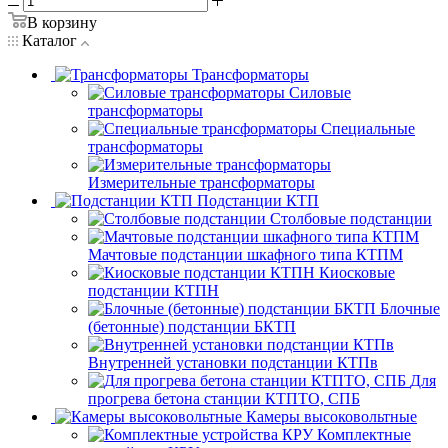
В корзину
Каталог
Трансформаторы
Силовые
трансформаторы
Специальные
трансформаторы
Измерительные трансформаторы
Подстанции КТП
Столбовые подстанции
Мачтовые подстанции шкафного типа КТПМ
Киосковые
подстанции КТПН
Блочные
(бетонные) подстанции БКТП
Внутренней установки подстанции КТПв
Для
прогрева бетона станции КТПТО, СПБ
Камеры высоковольтные
Комплектные