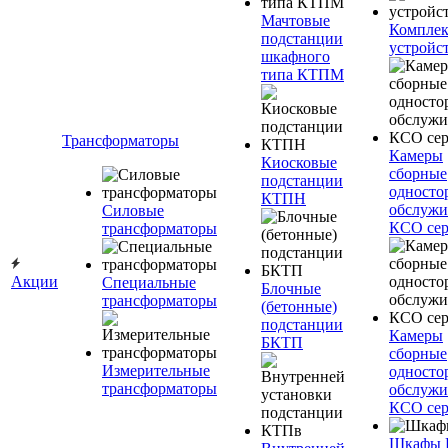
Мачтовые
Компле
подстанции
устройс
шкафного
типа КТПМ
Трансформаторы
Камеры
Киосковые
сборные
подстанции
односто
КТПН
обслужи
Силовые
КСО сер
трансформаторы
Акции
Специальные
Блочные
трансформаторы
(бетонные)
подстанции
Камеры
БКТП
сборные
Измерительные
односто
трансформаторы
обслужи
КСО сер
Шкафы