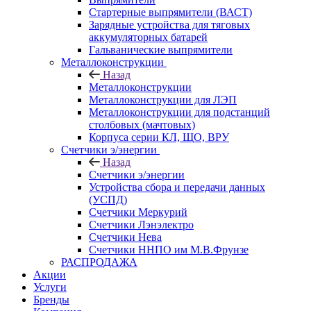
Стартерные выпрямители (ВАСТ)
Зарядные устройства для тяговых
аккумуляторных батарей
Гальванические выпрямители
Металлоконструкции
Назад
Металлоконструкции
Металлоконструкции для ЛЭП
Металлоконструкции для подстанций
столбовых (мачтовых)
Корпуса серии КЛ, ЩО, ВРУ
Счетчики э/энергии
Назад
Счетчики э/энергии
Устройства сбора и передачи данных
(УСПД)
Счетчики Меркурий
Счетчики Лэнэлектро
Счетчики Нева
Счетчики ННПО им М.В.Фрунзе
РАСПРОДАЖА
Акции
Услуги
Бренды