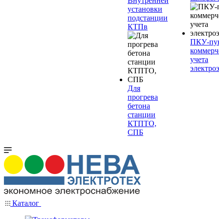
Внутренней
установки
подстанции
КТПв
ПКУ-пу
коммерч
учета
электро
Для
прогрева
бетона
станции
КТПТО,
СПБ
Каталог