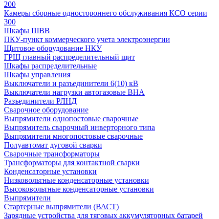
200
Камеры сборные одностороннего обслуживания КСО серии
300
Шкафы ШВВ
ПКУ-пункт коммерческого учета электроэнергии
Щитовое оборудование НКУ
ГРЩ главный распределительный щит
Шкафы распределительные
Шкафы управления
Выключатели и разъединители 6(10) кВ
Выключатели нагрузки автогазовые ВНА
Разъединители РЛНД
Сварочное оборудование
Выпрямители однопостовые сварочные
Выпрямитель сварочный инверторного типа
Выпрямители многопостовые сварочные
Полуавтомат дуговой сварки
Сварочные трансформаторы
Трансформаторы для контактной сварки
Конденсаторные установки
Низковольтные конденсаторные установки
Высоковольтные конденсаторные установки
Выпрямители
Стартерные выпрямители (ВАСТ)
Зарядные устройства для тяговых аккумуляторных батарей