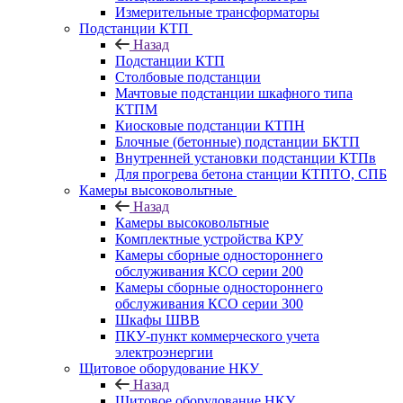
Измерительные трансформаторы
Подстанции КТП
Назад
Подстанции КТП
Столбовые подстанции
Мачтовые подстанции шкафного типа
КТПМ
Киосковые подстанции КТПН
Блочные (бетонные) подстанции БКТП
Внутренней установки подстанции КТПв
Для прогрева бетона станции КТПТО, СПБ
Камеры высоковольтные
Назад
Камеры высоковольтные
Комплектные устройства КРУ
Камеры сборные одностороннего
обслуживания КСО серии 200
Камеры сборные одностороннего
обслуживания КСО серии 300
Шкафы ШВВ
ПКУ-пункт коммерческого учета
электроэнергии
Щитовое оборудование НКУ
Назад
Щитовое оборудование НКУ