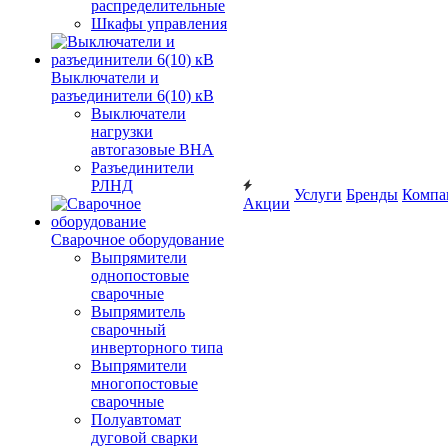
распределительные
Шкафы управления
Выключатели и
разъединители 6(10) кВ
Выключатели
нагрузки
автогазовые ВНА
Разъединители
РЛНД
Услуги
Бренды
Компа
Акции
Сварочное оборудование
Выпрямители
однопостовые
сварочные
Выпрямитель
сварочный
инверторного типа
Выпрямители
многопостовые
сварочные
Полуавтомат
дуговой сварки