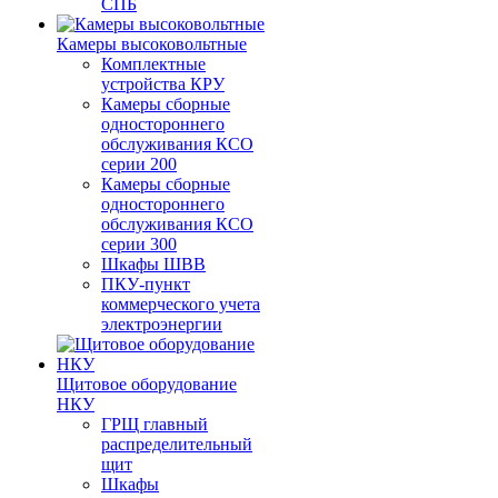
СПБ
Камеры высоковольтные
Комплектные
устройства КРУ
Камеры сборные
одностороннего
обслуживания КСО
серии 200
Камеры сборные
одностороннего
обслуживания КСО
серии 300
Шкафы ШВВ
ПКУ-пункт
коммерческого учета
электроэнергии
Щитовое оборудование
НКУ
ГРЩ главный
распределительный
щит
Шкафы