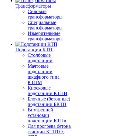
Трансформаторы
Силовые
трансформаторы
Специальные
трансформаторы
Измерительные
трансформаторы
Подстанции КТП
Столбовые
подстанции
Мачтовые
подстанции
шкафного типа
КТПМ
Киосковые
подстанции КТПН
Блочные (бетонные)
подстанции БКТП
Внутренней
установки
подстанции КТПв
Для прогрева бетона
станции КТПТО,