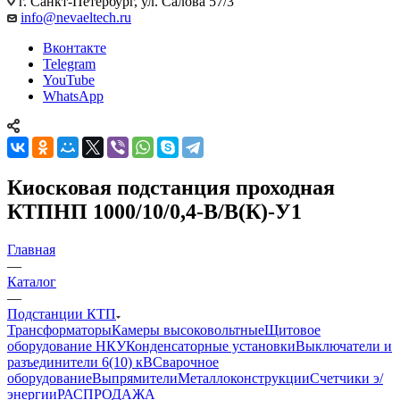
г. Санкт-Петербург, ул. Салова 57/3
info@nevaeltech.ru
Вконтакте
Telegram
YouTube
WhatsApp
Киосковая подстанция проходная
КТПНП 1000/10/0,4-В/В(К)-У1
Главная
—
Каталог
—
Подстанции КТП
Трансформаторы
Камеры высоковольтные
Щитовое
оборудование НКУ
Конденсаторные установки
Выключатели и
разъединители 6(10) кВ
Сварочное
оборудование
Выпрямители
Металлоконструкции
Счетчики э/
энергии
РАСПРОДАЖА