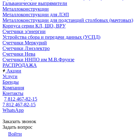
Гальванические выпрямители
Металлоконструкции
Металлоконструкции для ЛЭП
Металлоконструкции для подстанций столбовых (мачтовых)
Корпуса серии КЛ, ЩО, ВРУ
Счетчики э/энергии
Устройства сбора и передачи данных (УСПД)
Счетчики Меркурий
Счетчики Лэнэлектро
Счетчики Нева
Счетчики ННПО им М.В.Фрунзе
РАСПРОДАЖА
Акции
Услуги
Бренды
Компания
Контакты
7 812 467-82-15
7 812 467-82-15
WhatsApp
Заказать звонок
Задать вопрос
Войти