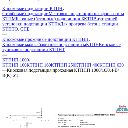
—
Киосковые подстанции КТПН
Столбовые подстанции
Мачтовые подстанции шкафного типа
КТПМ
Блочные (бетонные) подстанции БКТП
Внутренней
установки подстанции КТПв
Для прогрева бетона станции
КТПТО, СПБ
—
Киосковые проходные подстанции КТПНП
Киосковые малогабаритные подстанции мКТПН
Киосковые
тупиковые подстанции КТПНТ
—
КТПНП 1000
КТПНП 100
КТПНП 160
КТПНП 250
КТПНП 400
КТПНП 630
—
Киосковая подстанция проходная КТПНП 1000/10/0,4-В/
В(К)-У1