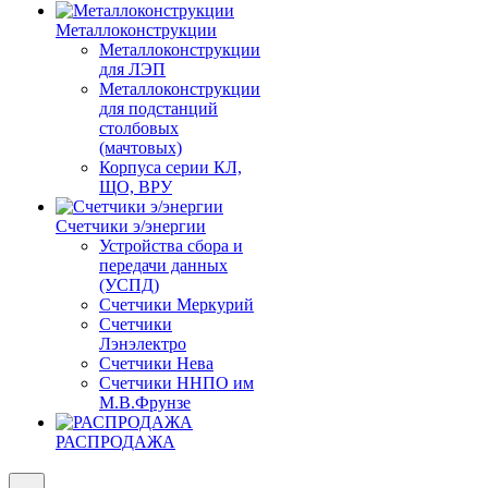
Металлоконструкции
Металлоконструкции
для ЛЭП
Металлоконструкции
для подстанций
столбовых
(мачтовых)
Корпуса серии КЛ,
ЩО, ВРУ
Счетчики э/энергии
Устройства сбора и
передачи данных
(УСПД)
Счетчики Меркурий
Счетчики
Лэнэлектро
Счетчики Нева
Счетчики ННПО им
М.В.Фрунзе
РАСПРОДАЖА