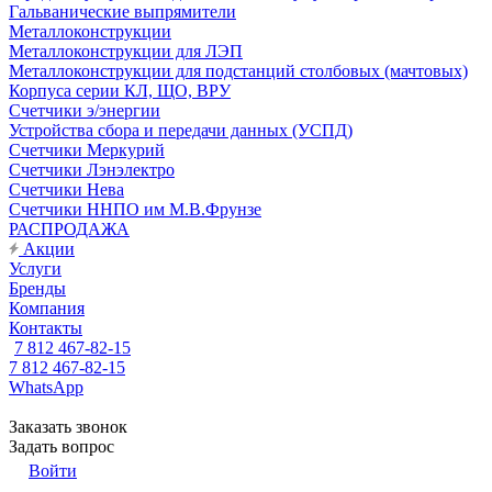
Гальванические выпрямители
Металлоконструкции
Металлоконструкции для ЛЭП
Металлоконструкции для подстанций столбовых (мачтовых)
Корпуса серии КЛ, ЩО, ВРУ
Счетчики э/энергии
Устройства сбора и передачи данных (УСПД)
Счетчики Меркурий
Счетчики Лэнэлектро
Счетчики Нева
Счетчики ННПО им М.В.Фрунзе
РАСПРОДАЖА
Акции
Услуги
Бренды
Компания
Контакты
7 812 467-82-15
7 812 467-82-15
WhatsApp
Заказать звонок
Задать вопрос
Войти