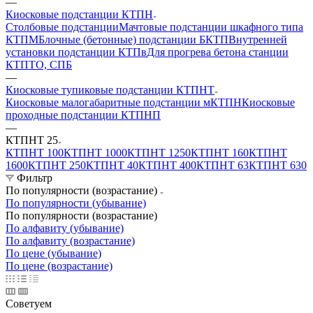
—
Киосковые подстанции КТПН
Столбовые подстанции
Мачтовые подстанции шкафного типа
КТПМ
Блочные (бетонные) подстанции БКТП
Внутренней
установки подстанции КТПв
Для прогрева бетона станции
КТПТО, СПБ
—
Киосковые тупиковые подстанции КТПНТ
Киосковые малогабаритные подстанции мКТПН
Киосковые
проходные подстанции КТПНП
—
КТПНТ 25
КТПНТ 100
КТПНТ 1000
КТПНТ 1250
КТПНТ 160
КТПНТ
1600
КТПНТ 250
КТПНТ 40
КТПНТ 400
КТПНТ 63
КТПНТ 630
Фильтр
По популярности (возрастание)
По популярности (убывание)
По популярности (возрастание)
По алфавиту (убывание)
По алфавиту (возрастание)
По цене (убывание)
По цене (возрастание)
Советуем