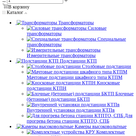
В корзину
Каталог
Трансформаторы
Силовые
трансформаторы
Специальные
трансформаторы
Измерительные трансформаторы
Подстанции КТП
Столбовые подстанции
Мачтовые подстанции шкафного типа КТПМ
Киосковые
подстанции КТПН
Блочные
(бетонные) подстанции БКТП
Внутренней установки подстанции КТПв
Для
прогрева бетона станции КТПТО, СПБ
Камеры высоковольтные
Комплектные