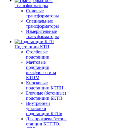
Трансформаторы
Силовые
трансформаторы
Специальные
трансформаторы
Измерительные
трансформаторы
Подстанции КТП
Столбовые
подстанции
Мачтовые
подстанции
шкафного типа
КТПМ
Киосковые
подстанции КТПН
Блочные (бетонные)
подстанции БКТП
Внутренней
установки
подстанции КТПв
Для прогрева бетона
станции КТПТО,