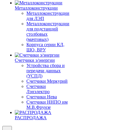
Металлоконструкции
Металлоконструкции
для ЛЭП
Металлоконструкции
для подстанций
столбовых
(мачтовых)
Корпуса серии КЛ,
ЩО, ВРУ
Счетчики э/энергии
Устройства сбора и
передачи данных
(УСПД)
Счетчики Меркурий
Счетчики
Лэнэлектро
Счетчики Нева
Счетчики ННПО им
М.В.Фрунзе
РАСПРОДАЖА