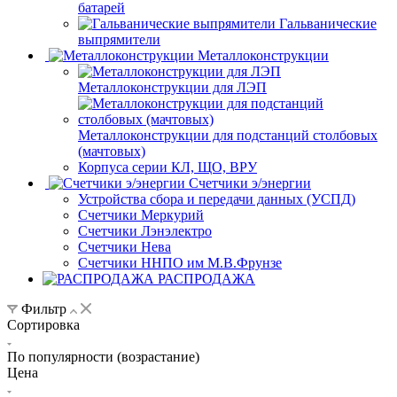
батарей
Гальванические
выпрямители
Металлоконструкции
Металлоконструкции для ЛЭП
Металлоконструкции для подстанций столбовых
(мачтовых)
Корпуса серии КЛ, ЩО, ВРУ
Счетчики э/энергии
Устройства сбора и передачи данных (УСПД)
Счетчики Меркурий
Счетчики Лэнэлектро
Счетчики Нева
Счетчики ННПО им М.В.Фрунзе
РАСПРОДАЖА
Фильтр
Сортировка
По популярности (возрастание)
Цена