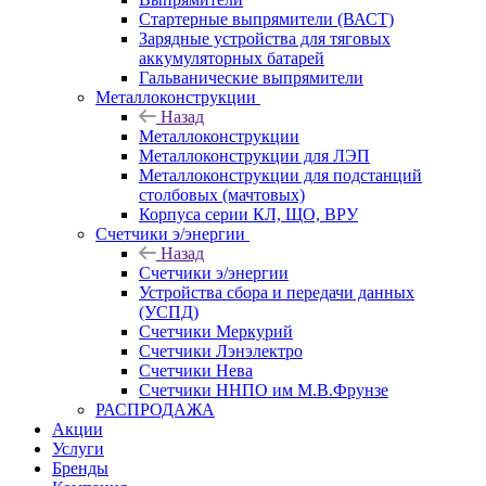
Стартерные выпрямители (ВАСТ)
Зарядные устройства для тяговых
аккумуляторных батарей
Гальванические выпрямители
Металлоконструкции
Назад
Металлоконструкции
Металлоконструкции для ЛЭП
Металлоконструкции для подстанций
столбовых (мачтовых)
Корпуса серии КЛ, ЩО, ВРУ
Счетчики э/энергии
Назад
Счетчики э/энергии
Устройства сбора и передачи данных
(УСПД)
Счетчики Меркурий
Счетчики Лэнэлектро
Счетчики Нева
Счетчики ННПО им М.В.Фрунзе
РАСПРОДАЖА
Акции
Услуги
Бренды