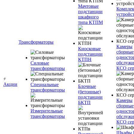
Мачтовые
Компле
подстанции
устройс
шкафного
типа КТПМ
Трансформаторы
Камеры
Киосковые
сборные
подстанции
односто
КТПН
обслужи
Силовые
КСО сер
трансформаторы
Акции
Специальные
Блочные
трансформаторы
(бетонные)
подстанции
Камеры
БКТП
сборные
Измерительные
односто
трансформаторы
обслужи
КСО сер
Шкафы