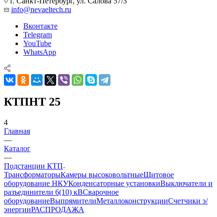
г. Санкт-Петербург, ул. Салова 57/3
info@nevaeltech.ru
Вконтакте
Telegram
YouTube
WhatsApp
КТПНТ 25
4
Главная
—
Каталог
—
Подстанции КТП
Трансформаторы
Камеры высоковольтные
Щитовое
оборудование НКУ
Конденсаторные установки
Выключатели и
разъединители 6(10) кВ
Сварочное
оборудование
Выпрямители
Металлоконструкции
Счетчики э/
энергии
РАСПРОДАЖА