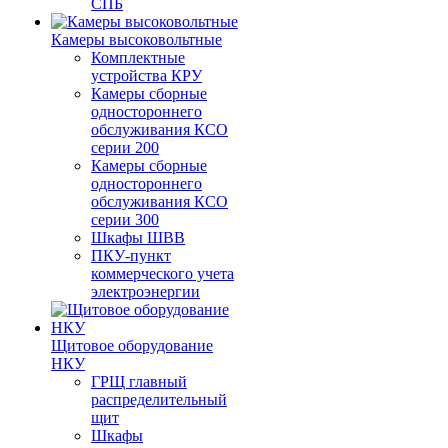
СПБ
Камеры высоковольтные
Комплектные
устройства КРУ
Камеры сборные
одностороннего
обслуживания КСО
серии 200
Камеры сборные
одностороннего
обслуживания КСО
серии 300
Шкафы ШВВ
ПКУ-пункт
коммерческого учета
электроэнергии
Щитовое оборудование
НКУ
ГРЩ главный
распределительный
щит
Шкафы