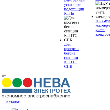
Внутренней
установки
подстанции
КТПв
ПКУ-пу
коммерч
учета
электро
Для
прогрева
бетона
станции
КТПТО,
СПБ
Каталог