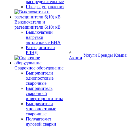
распределительные
Шкафы управления
Выключатели и
разъединители 6(10) кВ
Выключатели
нагрузки
автогазовые ВНА
Разъединители
РЛНД
Услуги
Бренды
Компа
Акции
Сварочное оборудование
Выпрямители
однопостовые
сварочные
Выпрямитель
сварочный
инверторного типа
Выпрямители
многопостовые
сварочные
Полуавтомат
дуговой сварки