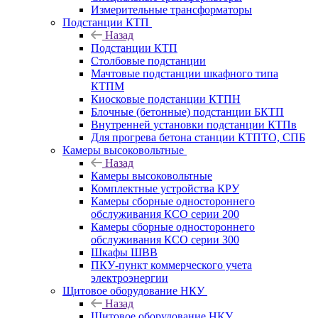
Измерительные трансформаторы
Подстанции КТП
Назад
Подстанции КТП
Столбовые подстанции
Мачтовые подстанции шкафного типа
КТПМ
Киосковые подстанции КТПН
Блочные (бетонные) подстанции БКТП
Внутренней установки подстанции КТПв
Для прогрева бетона станции КТПТО, СПБ
Камеры высоковольтные
Назад
Камеры высоковольтные
Комплектные устройства КРУ
Камеры сборные одностороннего
обслуживания КСО серии 200
Камеры сборные одностороннего
обслуживания КСО серии 300
Шкафы ШВВ
ПКУ-пункт коммерческого учета
электроэнергии
Щитовое оборудование НКУ
Назад
Щитовое оборудование НКУ