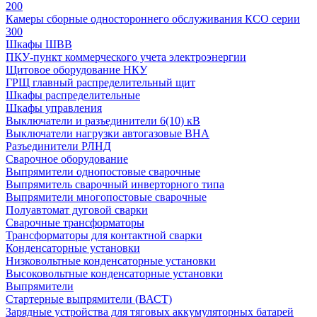
200
Камеры сборные одностороннего обслуживания КСО серии
300
Шкафы ШВВ
ПКУ-пункт коммерческого учета электроэнергии
Щитовое оборудование НКУ
ГРЩ главный распределительный щит
Шкафы распределительные
Шкафы управления
Выключатели и разъединители 6(10) кВ
Выключатели нагрузки автогазовые ВНА
Разъединители РЛНД
Сварочное оборудование
Выпрямители однопостовые сварочные
Выпрямитель сварочный инверторного типа
Выпрямители многопостовые сварочные
Полуавтомат дуговой сварки
Сварочные трансформаторы
Трансформаторы для контактной сварки
Конденсаторные установки
Низковольтные конденсаторные установки
Высоковольтные конденсаторные установки
Выпрямители
Стартерные выпрямители (ВАСТ)
Зарядные устройства для тяговых аккумуляторных батарей