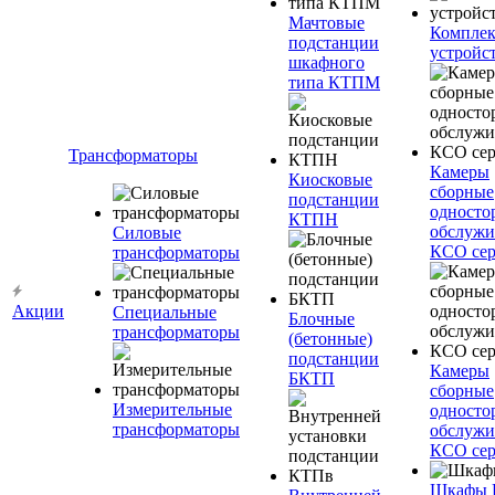
Мачтовые
Компле
подстанции
устройс
шкафного
типа КТПМ
Трансформаторы
Камеры
Киосковые
сборные
подстанции
односто
КТПН
обслужи
Силовые
КСО сер
трансформаторы
Акции
Специальные
Блочные
трансформаторы
(бетонные)
подстанции
Камеры
БКТП
сборные
Измерительные
односто
трансформаторы
обслужи
КСО сер
Шкафы