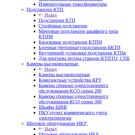
Измерительные трансформаторы
Подстанции КТП
Назад
Подстанции КТП
Столбовые подстанции
Мачтовые подстанции шкафного типа
КТПМ
Киосковые подстанции КТПН
Блочные (бетонные) подстанции БКТП
Внутренней установки подстанции КТПв
Для прогрева бетона станции КТПТО, СПБ
Камеры высоковольтные
Назад
Камеры высоковольтные
Комплектные устройства КРУ
Камеры сборные одностороннего
обслуживания КСО серии 200
Камеры сборные одностороннего
обслуживания КСО серии 300
Шкафы ШВВ
ПКУ-пункт коммерческого учета
электроэнергии
Щитовое оборудование НКУ
Назад
Щитовое оборудование НКУ