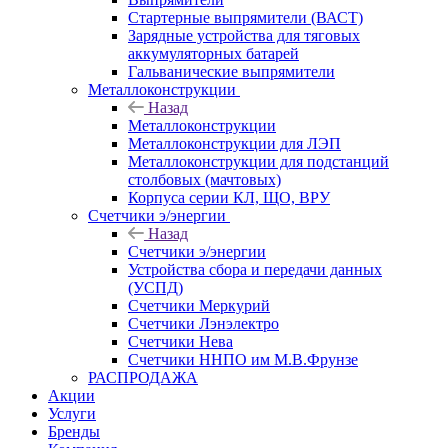
Стартерные выпрямители (ВАСТ)
Зарядные устройства для тяговых
аккумуляторных батарей
Гальванические выпрямители
Металлоконструкции
Назад
Металлоконструкции
Металлоконструкции для ЛЭП
Металлоконструкции для подстанций
столбовых (мачтовых)
Корпуса серии КЛ, ЩО, ВРУ
Счетчики э/энергии
Назад
Счетчики э/энергии
Устройства сбора и передачи данных
(УСПД)
Счетчики Меркурий
Счетчики Лэнэлектро
Счетчики Нева
Счетчики ННПО им М.В.Фрунзе
РАСПРОДАЖА
Акции
Услуги
Бренды