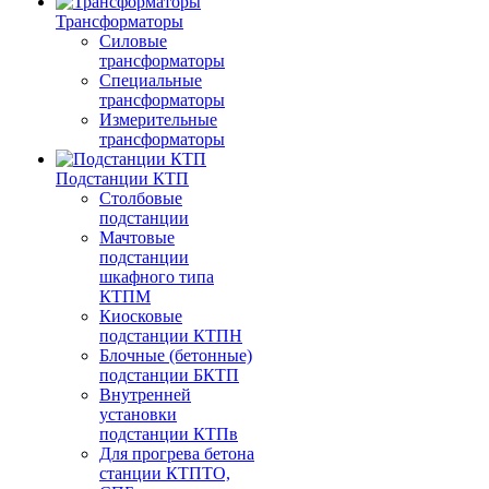
Трансформаторы
Силовые
трансформаторы
Специальные
трансформаторы
Измерительные
трансформаторы
Подстанции КТП
Столбовые
подстанции
Мачтовые
подстанции
шкафного типа
КТПМ
Киосковые
подстанции КТПН
Блочные (бетонные)
подстанции БКТП
Внутренней
установки
подстанции КТПв
Для прогрева бетона
станции КТПТО,