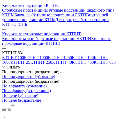
—
Киосковые подстанции КТПН
Столбовые подстанции
Мачтовые подстанции шкафного типа
КТПМ
Блочные (бетонные) подстанции БКТП
Внутренней
установки подстанции КТПв
Для прогрева бетона станции
КТПТО, СПБ
—
Киосковые тупиковые подстанции КТПНТ
Киосковые малогабаритные подстанции мКТПН
Киосковые
проходные подстанции КТПНП
—
КТПНТ 63
КТПНТ 100
КТПНТ 1000
КТПНТ 1250
КТПНТ 160
КТПНТ
1600
КТПНТ 25
КТПНТ 250
КТПНТ 40
КТПНТ 400
КТПНТ 630
Фильтр
По популярности (возрастание)
По популярности (убывание)
По популярности (возрастание)
По алфавиту (убывание)
По алфавиту (возрастание)
По цене (убывание)
По цене (возрастание)