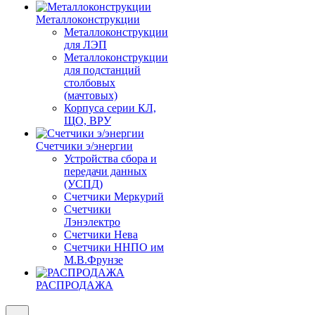
Металлоконструкции
Металлоконструкции
для ЛЭП
Металлоконструкции
для подстанций
столбовых
(мачтовых)
Корпуса серии КЛ,
ЩО, ВРУ
Счетчики э/энергии
Устройства сбора и
передачи данных
(УСПД)
Счетчики Меркурий
Счетчики
Лэнэлектро
Счетчики Нева
Счетчики ННПО им
М.В.Фрунзе
РАСПРОДАЖА