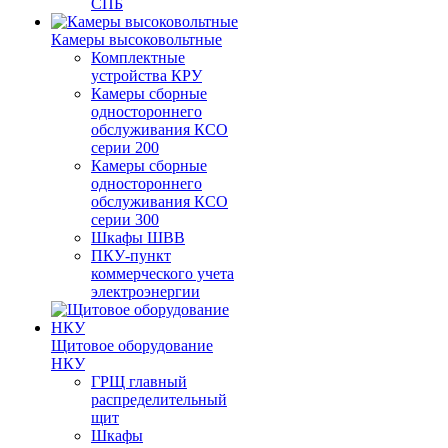
СПБ
Камеры высоковольтные
Комплектные
устройства КРУ
Камеры сборные
одностороннего
обслуживания КСО
серии 200
Камеры сборные
одностороннего
обслуживания КСО
серии 300
Шкафы ШВВ
ПКУ-пункт
коммерческого учета
электроэнергии
Щитовое оборудование
НКУ
ГРЩ главный
распределительный
щит
Шкафы