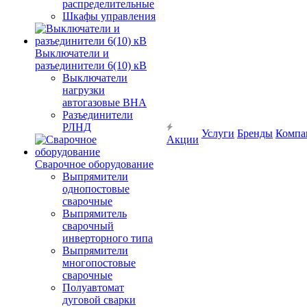
распределительные
Шкафы управления
Выключатели и
разъединители 6(10) кВ
Выключатели
нагрузки
автогазовые ВНА
Разъединители
РЛНД
Услуги
Бренды
Компа
Акции
Сварочное оборудование
Выпрямители
однопостовые
сварочные
Выпрямитель
сварочный
инверторного типа
Выпрямители
многопостовые
сварочные
Полуавтомат
дуговой сварки