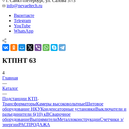
г. Санкт-Петербург, ул. Салова 57/3
info@nevaeltech.ru
Вконтакте
Telegram
YouTube
WhatsApp
КТПНТ 63
4
Главная
—
Каталог
—
Подстанции КТП
Трансформаторы
Камеры высоковольтные
Щитовое
оборудование НКУ
Конденсаторные установки
Выключатели и
разъединители 6(10) кВ
Сварочное
оборудование
Выпрямители
Металлоконструкции
Счетчики э/
энергии
РАСПРОДАЖА