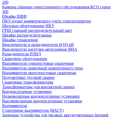
200
Камеры сборные одностороннего обслуживания КСО серии
300
Шкафы ШВВ
ПКУ-пункт коммерческого учета электроэнергии
Щитовое оборудование НКУ
ГРЩ главный распределительный щит
Шкафы распределительные
Шкафы управления
Выключатели и разъединители 6(10) кВ
Выключатели нагрузки автогазовые ВНА
Разъединители РЛНД
Сварочное оборудование
Выпрямители однопостовые сварочные
Выпрямитель сварочный инверторного типа
Выпрямители многопостовые сварочные
Полуавтомат дуговой сварки
Сварочные трансформаторы
Трансформаторы для контактной сварки
Конденсаторные установки
Низковольтные конденсаторные установки
Высоковольтные конденсаторные установки
Выпрямители
Стартерные выпрямители (ВАСТ)
Зарядные устройства для тяговых аккумуляторных батарей