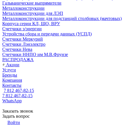
Гальванические выпрямители
Металлоконструкции
Металлоконструкции для ЛЭП
Металлоконструкции для подстанций столбовых (мачтовых)
Корпуса серии КЛ, ЩО, ВРУ
Счетчики э/энергии
Устройства сбора и передачи данных (УСПД)
Счетчики Меркурий
Счетчики Лэнэлектро
Счетчики Нева
Счетчики ННПО им М.В.Фрунзе
РАСПРОДАЖА
Акции
Услуги
Бренды
Компания
Контакты
7 812 467-82-15
7 812 467-82-15
WhatsApp
Заказать звонок
Задать вопрос
Войти