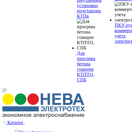
Внутренней
установки
подстанции
КТПв
ПКУ-пу
коммерч
учета
электро
Для
прогрева
бетона
станции
КТПТО,
СПБ
Каталог