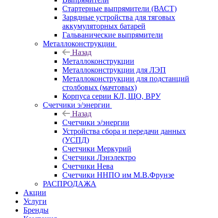
Стартерные выпрямители (ВАСТ)
Зарядные устройства для тяговых
аккумуляторных батарей
Гальванические выпрямители
Металлоконструкции
Назад
Металлоконструкции
Металлоконструкции для ЛЭП
Металлоконструкции для подстанций
столбовых (мачтовых)
Корпуса серии КЛ, ЩО, ВРУ
Счетчики э/энергии
Назад
Счетчики э/энергии
Устройства сбора и передачи данных
(УСПД)
Счетчики Меркурий
Счетчики Лэнэлектро
Счетчики Нева
Счетчики ННПО им М.В.Фрунзе
РАСПРОДАЖА
Акции
Услуги
Бренды