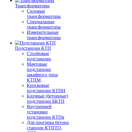
Трансформаторы
Силовые
трансформаторы
Специальные
трансформаторы
Измерительные
трансформаторы
Подстанции КТП
Столбовые
подстанции
Мачтовые
подстанции
шкафного типа
КТПМ
Киосковые
подстанции КТПН
Блочные (бетонные)
подстанции БКТП
Внутренней
установки
подстанции КТПв
Для прогрева бетона
станции КТПТО,