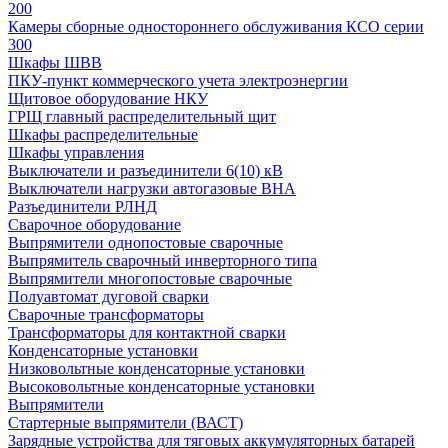
200
Камеры сборные одностороннего обслуживания КСО серии
300
Шкафы ШВВ
ПКУ-пункт коммерческого учета электроэнергии
Щитовое оборудование НКУ
ГРЩ главный распределительный щит
Шкафы распределительные
Шкафы управления
Выключатели и разъединители 6(10) кВ
Выключатели нагрузки автогазовые ВНА
Разъединители РЛНД
Сварочное оборудование
Выпрямители однопостовые сварочные
Выпрямитель сварочный инверторного типа
Выпрямители многопостовые сварочные
Полуавтомат дуговой сварки
Сварочные трансформаторы
Трансформаторы для контактной сварки
Конденсаторные установки
Низковольтные конденсаторные установки
Высоковольтные конденсаторные установки
Выпрямители
Стартерные выпрямители (ВАСТ)
Зарядные устройства для тяговых аккумуляторных батарей