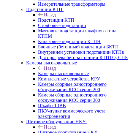
Измерительные трансформаторы
Подстанции КТП
Назад
Подстанции КТП
Столбовые подстанции
Мачтовые подстанции шкафного типа
КТПМ
Киосковые подстанции КТПН
Блочные (бетонные) подстанции БКТП
Внутренней установки подстанции КТПв
Для прогрева бетона станции КТПТО, СПБ
Камеры высоковольтные
Назад
Камеры высоковольтные
Комплектные устройства КРУ
Камеры сборные одностороннего
обслуживания КСО серии 200
Камеры сборные одностороннего
обслуживания КСО серии 300
Шкафы ШВВ
ПКУ-пункт коммерческого учета
электроэнергии
Щитовое оборудование НКУ
Назад
Щитовое оборудование НКУ