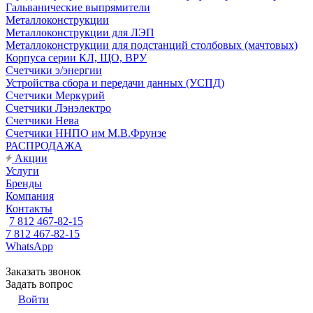
Гальванические выпрямители
Металлоконструкции
Металлоконструкции для ЛЭП
Металлоконструкции для подстанций столбовых (мачтовых)
Корпуса серии КЛ, ЩО, ВРУ
Счетчики э/энергии
Устройства сбора и передачи данных (УСПД)
Счетчики Меркурий
Счетчики Лэнэлектро
Счетчики Нева
Счетчики ННПО им М.В.Фрунзе
РАСПРОДАЖА
Акции
Услуги
Бренды
Компания
Контакты
7 812 467-82-15
7 812 467-82-15
WhatsApp
Заказать звонок
Задать вопрос
Войти