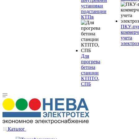
Внутренней
установки
подстанции
КТПв
ПКУ-пу
коммерч
учета
электро
Для
прогрева
бетона
станции
КТПТО,
СПБ
Каталог