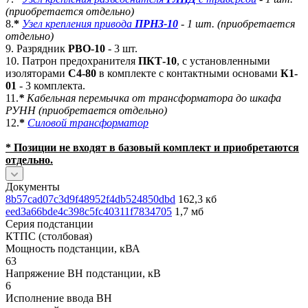
(приобретается отдельно)
8.
*
Узел крепления привода
ПРНЗ-10
- 1 шт. (приобретается
отдельно)
9. Разрядник
РВО-10
- 3 шт.
10. Патрон предохранителя
ПКТ-10
, с установленными
изоляторами
C4-80
в комплекте с контактными основами
К1-
01
- 3 комплекта.
11.
*
Кабельная перемычка от трансформатора до шкафа
РУНН (приобретается отдельно)
12.
*
Силовой трансформатор
* Позиции не входят в базовый комплект и приобретаются
отдельно.
Документы
8b57cad07c3d9f48952f4db524850dbd
162,3 кб
eed3a66bde4c398c5fc40311f7834705
1,7 мб
Серия подстанции
КТПС (столбовая)
Мощность подстанции, кВА
63
Напряжение ВН подстанции, кВ
6
Исполнение ввода ВН