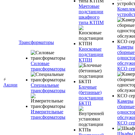
Мачтовые
Компле
подстанции
устройс
шкафного
типа КТПМ
Трансформаторы
Камеры
Киосковые
сборные
подстанции
односто
КТПН
обслужи
Силовые
КСО сер
трансформаторы
Акции
Специальные
Блочные
трансформаторы
(бетонные)
подстанции
Камеры
БКТП
сборные
Измерительные
односто
трансформаторы
обслужи
КСО сер
Шкафы