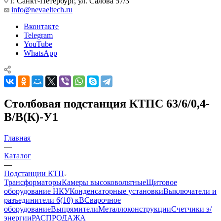
г. Санкт-Петербург, ул. Салова 57/3
info@nevaeltech.ru
Вконтакте
Telegram
YouTube
WhatsApp
Столбовая подстанция КТПС 63/6/0,4-
В/В(К)-У1
Главная
—
Каталог
—
Подстанции КТП
Трансформаторы
Камеры высоковольтные
Щитовое
оборудование НКУ
Конденсаторные установки
Выключатели и
разъединители 6(10) кВ
Сварочное
оборудование
Выпрямители
Металлоконструкции
Счетчики э/
энергии
РАСПРОДАЖА