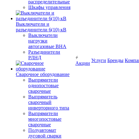
распределительные
Шкафы управления
Выключатели и
разъединители 6(10) кВ
Выключатели
нагрузки
автогазовые ВНА
Разъединители
РЛНД
Услуги
Бренды
Компа
Акции
Сварочное оборудование
Выпрямители
однопостовые
сварочные
Выпрямитель
сварочный
инверторного типа
Выпрямители
многопостовые
сварочные
Полуавтомат
дуговой сварки