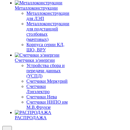
Металлоконструкции
Металлоконструкции
для ЛЭП
Металлоконструкции
для подстанций
столбовых
(мачтовых)
Корпуса серии КЛ,
ЩО, ВРУ
Счетчики э/энергии
Устройства сбора и
передачи данных
(УСПД)
Счетчики Меркурий
Счетчики
Лэнэлектро
Счетчики Нева
Счетчики ННПО им
М.В.Фрунзе
РАСПРОДАЖА