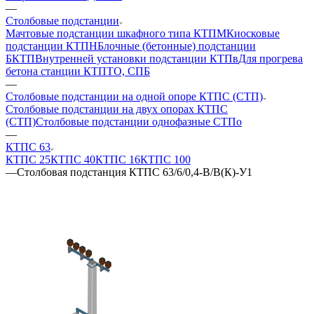
—
Столбовые подстанции
Мачтовые подстанции шкафного типа КТПМ
Киосковые
подстанции КТПН
Блочные (бетонные) подстанции
БКТП
Внутренней установки подстанции КТПв
Для прогрева
бетона станции КТПТО, СПБ
—
Столбовые подстанции на одной опоре КТПС (СТП)
Столбовые подстанции на двух опорах КТПС
(СТП)
Столбовые подстанции однофазные СТПо
—
КТПС 63
КТПС 25
КТПС 40
КТПС 16
КТПС 100
—
Столбовая подстанция КТПС 63/6/0,4-В/В(К)-У1