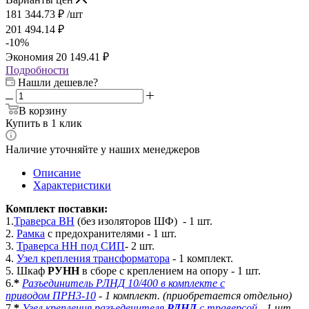
181 344.73
₽
/шт
201 494.14
₽
-
10
%
Экономия
20 149.41
₽
Подробности
Нашли дешевле?
В корзину
Купить в 1 клик
Наличие уточняйте у наших менеджеров
Описание
Характеристики
Комплект поставки:
1.
Траверса ВН
(без изоляторов ШФ) - 1 шт.
2.
Рамка
с предохранителями - 1 шт.
3.
Траверса НН под СИП
- 2 шт.
4.
Узел крепления трансформатора
- 1 комплект.
5. Шкаф
РУНН
в сборе с креплением на опору - 1 шт.
6.
*
Разъединитель
РЛНД 10/400
в комплекте с
приводом
ПРН3-10
- 1 комплект. (приобретается отдельно)
7.
*
Узел крепления разъеденителя
РЛНД
с траверсой
- 1 шт.