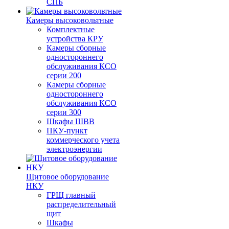
СПБ
Камеры высоковольтные
Комплектные
устройства КРУ
Камеры сборные
одностороннего
обслуживания КСО
серии 200
Камеры сборные
одностороннего
обслуживания КСО
серии 300
Шкафы ШВВ
ПКУ-пункт
коммерческого учета
электроэнергии
Щитовое оборудование
НКУ
ГРЩ главный
распределительный
щит
Шкафы