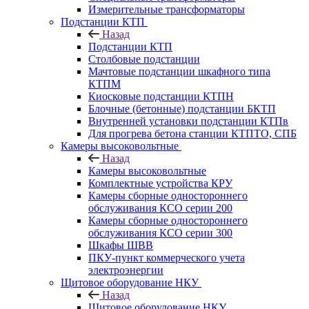
Измерительные трансформаторы
Подстанции КТП
Назад
Подстанции КТП
Столбовые подстанции
Мачтовые подстанции шкафного типа
КТПМ
Киосковые подстанции КТПН
Блочные (бетонные) подстанции БКТП
Внутренней установки подстанции КТПв
Для прогрева бетона станции КТПТО, СПБ
Камеры высоковольтные
Назад
Камеры высоковольтные
Комплектные устройства КРУ
Камеры сборные одностороннего
обслуживания КСО серии 200
Камеры сборные одностороннего
обслуживания КСО серии 300
Шкафы ШВВ
ПКУ-пункт коммерческого учета
электроэнергии
Щитовое оборудование НКУ
Назад
Щитовое оборудование НКУ