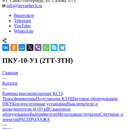
г. Санкт-Петербург, ул. Салова 57/3
info@nevaeltech.ru
Вконтакте
Telegram
YouTube
WhatsApp
ПКУ-10-У1 (2ТТ-3ТН)
Главная
—
Каталог
—
Камеры высоковольтные КСО
Трансформаторы
Подстанции КТП
Щитовое оборудование
НКУ
Конденсаторные установки
Выключатели и
разъединители 6(10) кВ
Сварочное
оборудование
Выпрямители
Металлоконструкции
Счетчики э/
энергии
РАСПРОДАЖА
—