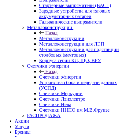
Стартерные выпрямители (ВАСТ)
Зарядные устройства для тяговых
аккумуляторных батарей
Гальванические выпрямители
Металлоконструкции
Назад
Металлоконструкции
Металлоконструкции для ЛЭП
Металлоконструкции для подстанций
столбовых (мачтовых)
Корпуса серии КЛ, ЩО, ВРУ
Счетчики э/энергии
Назад
Счетчики э/энергии
Устройства сбора и передачи данных
(УСПД)
Счетчики Меркурий
Счетчики Лэнэлектро
Счетчики Нева
Счетчики ННПО им М.В.Фрунзе
РАСПРОДАЖА
Акции
Услуги
Бренды