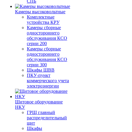
СПБ
Камеры высоковольтные
Комплектные
устройства КРУ
Камеры сборные
одностороннего
обслуживания КСО
серии 200
Камеры сборные
одностороннего
обслуживания КСО
серии 300
Шкафы ШВВ
ПКУ-пункт
коммерческого учета
электроэнергии
Щитовое оборудование
НКУ
ГРЩ главный
распределительный
щит
Шкафы