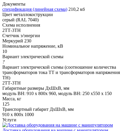
Документы
спецификация (линейная схема)
210,2 кб
Цвет металлокострукции
серый (RAL 7040)
Схема исполнения
2ТТ-3ТН
Счетчик э/энергии
Меркурий 230
Номинальное напряжение, кВ
10
Вариант электрической схемы
?
Вариант электрической схемы (соотношение количества
трансформаторов тока ТТ и трансформаторов напряжения
ТН)
2ТТ-3ТН
Габаритные размеры ДхШхВ, мм
модуль ВН: 910 х 800х 960, модуль ВН: 250 х550 х 150
Масса, кг
125
Транспортный габарит ДхШхВ, мм
910 х 800х 1000
Услуги
Доставка оборудования на машине с манипулятором