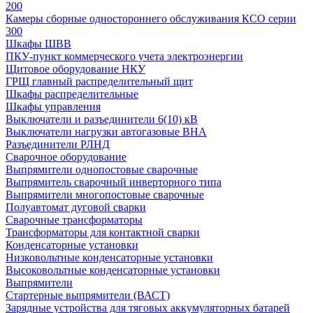
200
Камеры сборные одностороннего обслуживания КСО серии
300
Шкафы ШВВ
ПКУ-пункт коммерческого учета электроэнергии
Щитовое оборудование НКУ
ГРЩ главный распределительный щит
Шкафы распределительные
Шкафы управления
Выключатели и разъединители 6(10) кВ
Выключатели нагрузки автогазовые ВНА
Разъединители РЛНД
Сварочное оборудование
Выпрямители однопостовые сварочные
Выпрямитель сварочный инверторного типа
Выпрямители многопостовые сварочные
Полуавтомат дуговой сварки
Сварочные трансформаторы
Трансформаторы для контактной сварки
Конденсаторные установки
Низковольтные конденсаторные установки
Высоковольтные конденсаторные установки
Выпрямители
Стартерные выпрямители (ВАСТ)
Зарядные устройства для тяговых аккумуляторных батарей