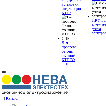
Внутренней
установки
подстанции
КТПв
ПКУ-пу
коммерч
учета
электро
Для
прогрева
бетона
станции
КТПТО,
СПБ
Каталог