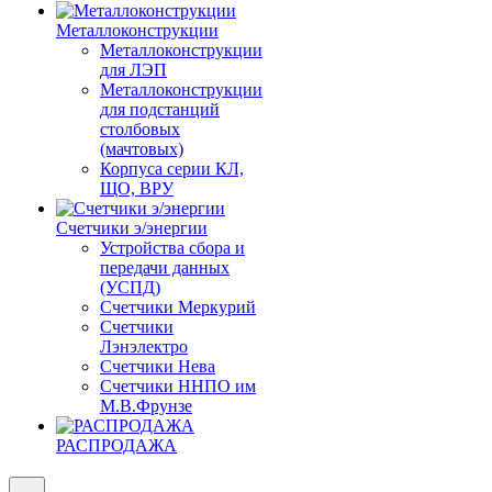
Металлоконструкции
Металлоконструкции
для ЛЭП
Металлоконструкции
для подстанций
столбовых
(мачтовых)
Корпуса серии КЛ,
ЩО, ВРУ
Счетчики э/энергии
Устройства сбора и
передачи данных
(УСПД)
Счетчики Меркурий
Счетчики
Лэнэлектро
Счетчики Нева
Счетчики ННПО им
М.В.Фрунзе
РАСПРОДАЖА