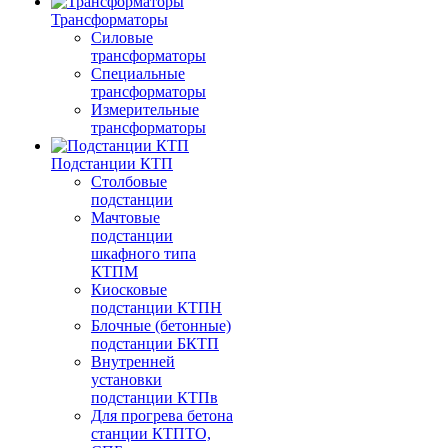
Трансформаторы
Силовые
трансформаторы
Специальные
трансформаторы
Измерительные
трансформаторы
Подстанции КТП
Столбовые
подстанции
Мачтовые
подстанции
шкафного типа
КТПМ
Киосковые
подстанции КТПН
Блочные (бетонные)
подстанции БКТП
Внутренней
установки
подстанции КТПв
Для прогрева бетона
станции КТПТО,