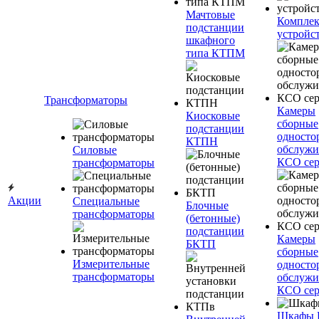
Мачтовые
Компле
подстанции
устройс
шкафного
типа КТПМ
Трансформаторы
Камеры
Киосковые
сборные
подстанции
односто
КТПН
обслужи
Силовые
КСО сер
трансформаторы
Акции
Специальные
Блочные
трансформаторы
(бетонные)
подстанции
Камеры
БКТП
сборные
Измерительные
односто
трансформаторы
обслужи
КСО сер
Шкафы