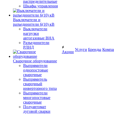
распределительные
Шкафы управления
Выключатели и
разъединители 6(10) кВ
Выключатели
нагрузки
автогазовые ВНА
Разъединители
РЛНД
Услуги
Бренды
Компа
Акции
Сварочное оборудование
Выпрямители
однопостовые
сварочные
Выпрямитель
сварочный
инверторного типа
Выпрямители
многопостовые
сварочные
Полуавтомат
дуговой сварки