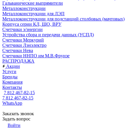
Гальванические выпрямители
Металлоконструкции
Металлоконструкции для ЛЭП
Металлоконструкции для подстанций столбовых (мачтовых)
Корпуса серии КЛ, ЩО, ВРУ
Счетчики э/энергии
Устройства сбора и передачи данных (УСПД)
Счетчики Меркурий
Счетчики Лэнэлектро
Счетчики Нева
Счетчики ННПО им М.В.Фрунзе
РАСПРОДАЖА
Акции
Услуги
Бренды
Компания
Контакты
7 812 467-82-15
7 812 467-82-15
WhatsApp
Заказать звонок
Задать вопрос
Войти